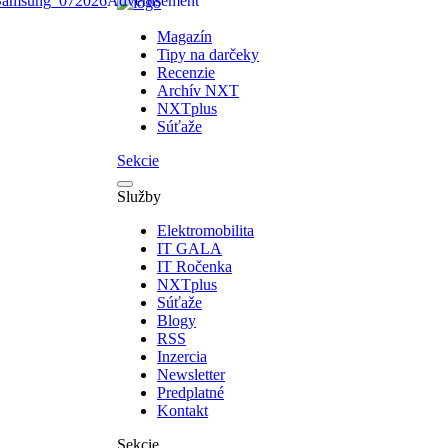
Magazín
Tipy na darčeky
Recenzie
Archív NXT
NXTplus
Súťaže
Sekcie
Služby
Elektromobilita
IT GALA
IT Ročenka
NXTplus
Súťaže
Blogy
RSS
Inzercia
Newsletter
Predplatné
Kontakt
Sekcie