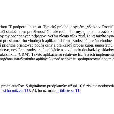
uchou IT podporou biznisu. Typický príklad je systém „všetko v Exceli“
čí skutočne len pre živnosť či malé rodinné firmy, aj to len na začiatk
bjemy obchodných prípadov. Veľmi rýchlo však zistí, že jej takýto sys
tnom prieskume trhu vhodných aplikácií si firma zaobstará pre ňu vhodné
ú prioritne orientovať podľa ceny a pre každý proces kúpia samostatnú
níctvo, neskôr si zaobstarajú aplikácie na evidenciu dochádzky, sklado
ákazníkmi (CRM). Takéto aplikácie sú relatívne lacné a ich implementá
ogénna infraštruktúra aplikácií, ktoré nedokážu spolupracovať a vymie
 predplatiteľov. S digitálnym predplatným už od 10 € získate neobmed
ť si ho môžete TU
. Ak ho už máte
prihláste sa TU