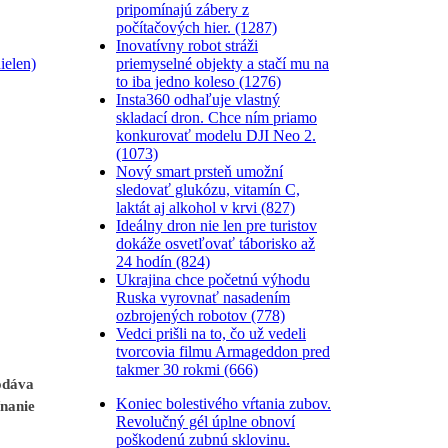
pripomínajú zábery z
počítačových hier. (1287)
Inovatívny robot stráži
priemyselné objekty a stačí mu na
ielen)
to iba jedno koleso (1276)
Insta360 odhaľuje vlastný
skladací dron. Chce ním priamo
konkurovať modelu DJI Neo 2.
(1073)
Nový smart prsteň umožní
sledovať glukózu, vitamín C,
laktát aj alkohol v krvi (827)
Ideálny dron nie len pre turistov
dokáže osvetľovať táborisko až
24 hodín (824)
Ukrajina chce početnú výhodu
Ruska vyrovnať nasadením
ozbrojených robotov (778)
Vedci prišli na to, čo už vedeli
tvorcovia filmu Armageddon pred
takmer 30 rokmi (666)
odáva
Koniec bolestivého vŕtania zubov.
ínanie
Revolučný gél úplne obnoví
poškodenú zubnú sklovinu.