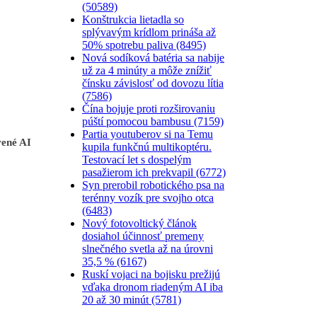
(50589)
Konštrukcia lietadla so
splývavým krídlom prináša až
50% spotrebu paliva (8495)
Nová sodíková batéria sa nabije
už za 4 minúty a môže znížiť
čínsku závislosť od dovozu lítia
(7586)
Čína bojuje proti rozširovaniu
púští pomocou bambusu (7159)
Partia youtuberov si na Temu
rené AI
kupila funkčnú multikoptéru.
Testovací let s dospelým
pasažierom ich prekvapil (6772)
Syn prerobil robotického psa na
terénny vozík pre svojho otca
(6483)
Nový fotovoltický článok
dosiahol účinnosť premeny
slnečného svetla až na úrovni
35,5 % (6167)
Ruskí vojaci na bojisku prežijú
vďaka dronom riadeným AI iba
20 až 30 minút (5781)