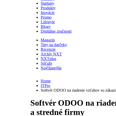
Startupy
Produkty
Inovácie
Promo
Lifestyle
Blogy
Digitálne zručnosti
Magazín
Tipy na darčeky
Recenzie
Archív NXT
NXTplus
Súťaže
Najčítanejšie
Home
ITPro
Softvér ODOO na riadenie vzťahov so zákazní
Softvér ODOO na riaden
a stredné firmy