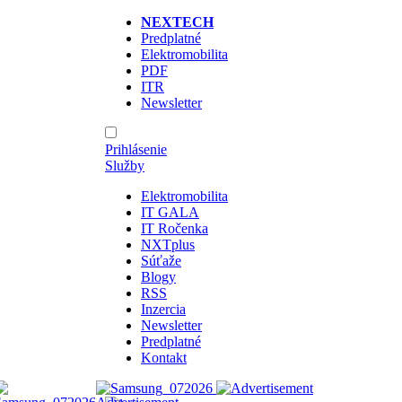
NEXTECH
Predplatné
Elektromobilita
PDF
ITR
Newsletter
Prihlásenie
Služby
Elektromobilita
IT GALA
IT Ročenka
NXTplus
Súťaže
Blogy
RSS
Inzercia
Newsletter
Predplatné
Kontakt