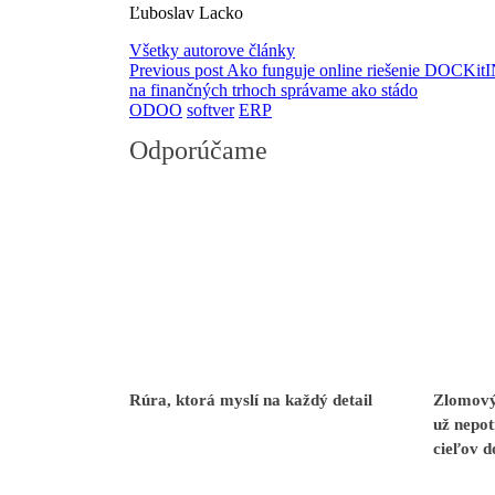
Ľuboslav Lacko
Všetky autorove články
Previous post
Ako funguje online riešenie DOCKitI
na finančných trhoch správame ako stádo
ODOO
softver
ERP
Odporúčame
Rúra, ktorá myslí na každý detail
Zlomový
už nepot
cieľov 