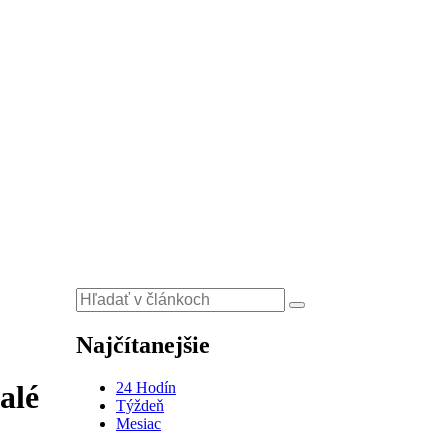
Najčítanejšie
24 Hodín
alé
Týždeň
Mesiac