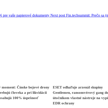
N pre vaše papierové dokumenty
Next post
Fin.techsummit: Prečo sa (n
 moment: Čínske bojové drony
ESET odhaľuje arzenál skupiny
rebujú človeka a pri likvidácii
Gentlemen, ransomvérový gang d
dosahujú 100% úspešnosť
útočníkom vlastné nástroje na vyp
EDR ochrany