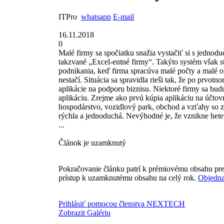
ITPro
whatsapp
E-mail
16.11.2018
0
Malé firmy sa spočiatku snažia vystačiť si s jednod
takzvané „Excel-entné firmy“. Takýto systém však sta
podnikania, keď firma spracúva malé počty a malé o
nestačí. Situácia sa spravidla rieši tak, že po prvo
aplikácie na podporu biznisu. Niektoré firmy sa bud
aplikáciu. Zrejme ako prvú kúpia aplikáciu na účtov
hospodárstvo, vozidlový park, obchod a vzťahy so z
rýchla a jednoduchá. Nevýhodné je, že vznikne heter
...
Článok je uzamknutý
Pokračovanie článku patrí k prémiovému obsahu pre
prístup k uzamknutému obsahu na celý rok.
Objedna
Prihlásiť pomocou členstva NEXTECH
Zobrazit Galériu