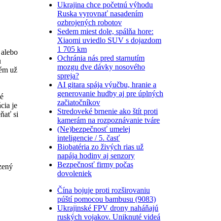
Ukrajina chce početnú výhodu
Ruska vyrovnať nasadením
ozbrojených robotov
Sedem miest dole, spálňa hore:
Xiaomi uviedlo SUV s dojazdom
1 705 km
 alebo
Ochránia nás pred starnutím
u
mozgu dve dávky nosového
tém už
spreja?
AI gitara spája výučbu, hranie a
generovanie hudby aj pre úplných
vé
začiatočníkov
cia je
Stredoveké brnenie ako štít proti
ňať si
kamerám na rozpoznávanie tváre
(Ne)bezpečnosť umelej
inteligencie / 5. časť
Biobatéria zo živých rias už
napája hodiny aj senzory
Bezpečnosť firmy počas
zený
dovoleniek
Čína bojuje proti rozširovaniu
púští pomocou bambusu (9083)
Ukrajinské FPV drony naháňajú
ruských vojakov. Uniknuté videá