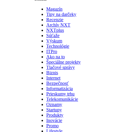
Magazín
Tipy na darčeky
Recenzie
Archív NXT
NXTplus
Súťaže
Výskum
Technológie
ITPro
Ako na to
Špeciálne projekty
Tlačové správy
Biznis
Internet
Bezpečnosť
Informatizácia
Prieskumy trhu
Telekomunikácie
Oznamy
Startupy
Produkty
Inovácie
Promo
Lifestyle