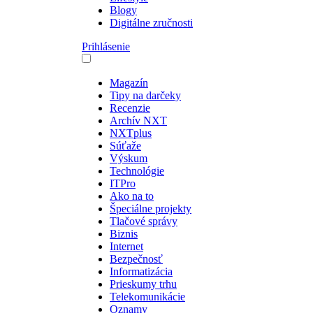
Blogy
Digitálne zručnosti
Prihlásenie
Magazín
Tipy na darčeky
Recenzie
Archív NXT
NXTplus
Súťaže
Výskum
Technológie
ITPro
Ako na to
Špeciálne projekty
Tlačové správy
Biznis
Internet
Bezpečnosť
Informatizácia
Prieskumy trhu
Telekomunikácie
Oznamy