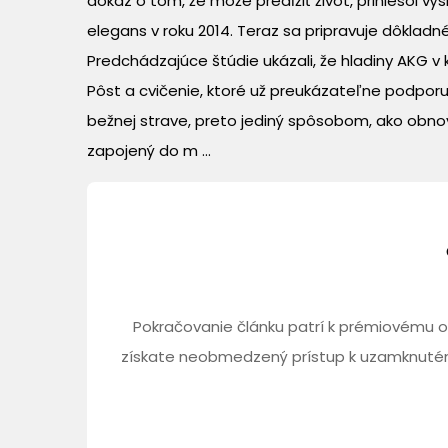
dôkaz o tom, že môže predĺžiť život, priniesol
elegans v roku 2014. Teraz sa pripravuje dôkladn
Predchádzajúce štúdie ukázali, že hladiny AKG v
Pôst a cvičenie, ktoré už preukázateľne podpor
bežnej strave, preto jediný spôsobom, ako obnovi
zapojený do m ...
Pokračovanie článku patrí k prémiovému o
získate neobmedzený prístup k uzamknutém