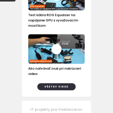
Test kábla ROG Equalizer na
napájanie GPU s vyvažovacím
mostíkom
Ako nahrávať zvuk pri nakrúcaní
videa
VŠETKY VIDEÁ
IT projekty pre freelancerov