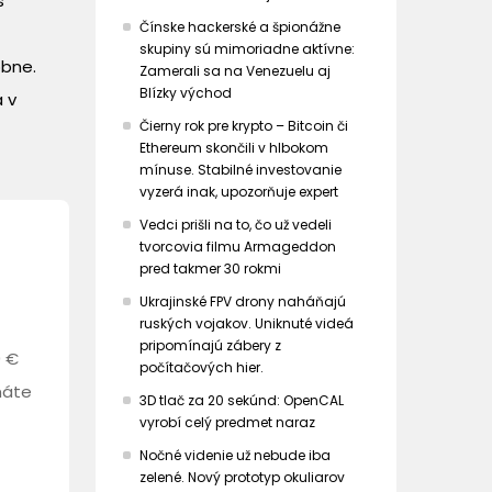
s
Čínske hackerské a špionážne
skupiny sú mimoriadne aktívne:
obne.
Zamerali sa na Venezuelu aj
Blízky východ
 v
Čierny rok pre krypto – Bitcoin či
Ethereum skončili v hlbokom
mínuse. Stabilné investovanie
vyzerá inak, upozorňuje expert
Vedci prišli na to, čo už vedeli
tvorcovia filmu Armageddon
pred takmer 30 rokmi
Ukrajinské FPV drony naháňajú
ruských vojakov. Uniknuté videá
pripomínajú zábery z
0 €
počítačových hier.
máte
3D tlač za 20 sekúnd: OpenCAL
vyrobí celý predmet naraz
Nočné videnie už nebude iba
zelené. Nový prototyp okuliarov