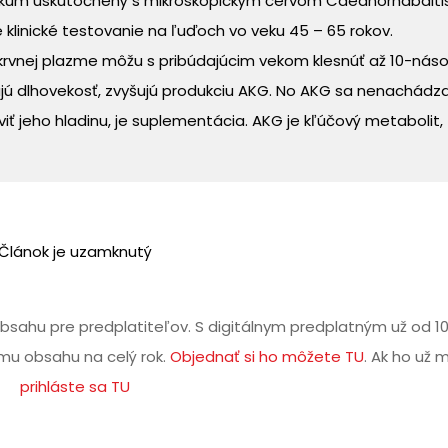
 výskum uskutočnený s mikroskopickým červom Caeanorhabditi
é klinické testovanie na ľuďoch vo veku 45 – 65 rokov.
 krvnej plazme môžu s pribúdajúcim vekom klesnúť až 10-nás
ujú dlhovekosť, zvyšujú produkciu AKG. No AKG sa nenachádza
ť jeho hladinu, je suplementácia. AKG je kľúčový metabolit,
Článok je uzamknutý
bsahu pre predplatiteľov. S digitálnym predplatným už od 1
u obsahu na celý rok.
Objednať si ho môžete TU
. Ak ho už 
prihláste sa TU