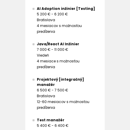
AI Adoption inžinier [Testing]
5 200 € - 6 200 €
Bratislava
4 mesiacov s možnosťou
predĺženia
Java/React AI Inžinier
7 000 € - 11 000 €
Viedeň
4 mesiace s možnosťou
predĺženia
Projektový [integračný]
manažér
6 500 € - 7 500 €
Bratislava
12-60 mesiacov s možnosťou
predĺženia
Test manažér
5 400 € - 6 400 €