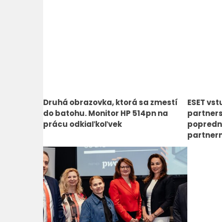
Druhá obrazovka, ktorá sa zmestí
ESET vst
do batohu. Monitor HP 514pn na
partners
prácu odkiaľkoľvek
popredn
partner