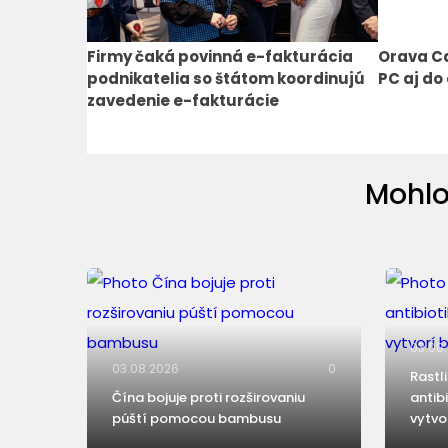
Firmy čaká povinná e-fakturácia
Orava Ca
podnikatelia so štátom koordinujú
PC aj do
zavedenie e-fakturácie
Mohlo
03.08
03.08.2026
0
Rastl
Čína bojuje proti rozširovaniu
antib
púští pomocou bambusu
vytvo