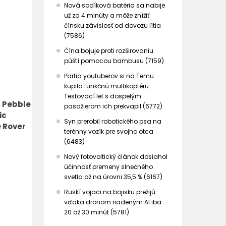
Nová sodíková batéria sa nabije
už za 4 minúty a môže znížiť
čínsku závislosť od dovozu lítia
(7586)
Čína bojuje proti rozširovaniu
púští pomocou bambusu (7159)
Partia youtuberov si na Temu
kupila funkčnú multikoptéru.
Testovací let s dospelým
 Pebble
pasažierom ich prekvapil (6772)
ic
Syn prerobil robotického psa na
 Rover
terénny vozík pre svojho otca
(6483)
Nový fotovoltický článok dosiahol
účinnosť premeny slnečného
svetla až na úrovni 35,5 % (6167)
Ruskí vojaci na bojisku prežijú
vďaka dronom riadeným AI iba
20 až 30 minút (5781)