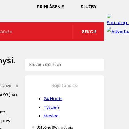
PRIHLÁSENIE
SLUŽBY
SEKCIE
Súťaže
yší.
Najčítanejšie
9.2020
0
(AKG) vo
24 Hodín
Týždeň
kum
Mesiac
 prvý
Užitočné SW nástroje