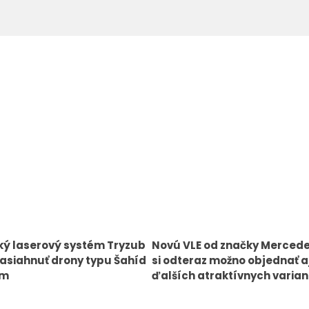
ký laserový systém Tryzub
Novú VLE od značky Merced
asiahnuť drony typu Šahíd
si odteraz možno objednať aj
km
ďalších atraktívnych varia