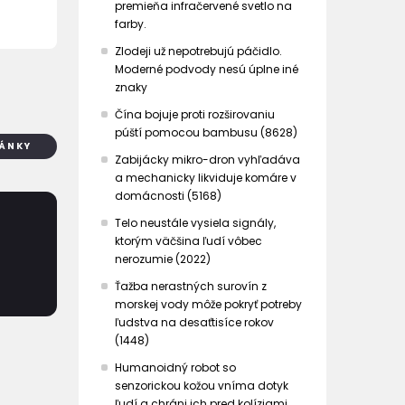
premieňa infračervené svetlo na
farby.
Zlodeji už nepotrebujú páčidlo.
Moderné podvody nesú úplne iné
znaky
Čína bojuje proti rozširovaniu
púští pomocou bambusu (8628)
LÁNKY
Zabijácky mikro-dron vyhľadáva
a mechanicky likviduje komáre v
domácnosti (5168)
Telo neustále vysiela signály,
ktorým väčšina ľudí vôbec
nerozumie (2022)
Ťažba nerastných surovín z
morskej vody môže pokryť potreby
ľudstva na desaťtisíce rokov
(1448)
Humanoidný robot so
senzorickou kožou vníma dotyk
ľudí a chráni ich pred kolíziami