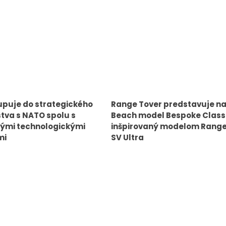
upuje do strategického
Range Tover predstavuje na
tva s NATO spolu s
Beach model Bespoke Class
ými technologickými
inšpirovaný modelom Range
mi
SV Ultra