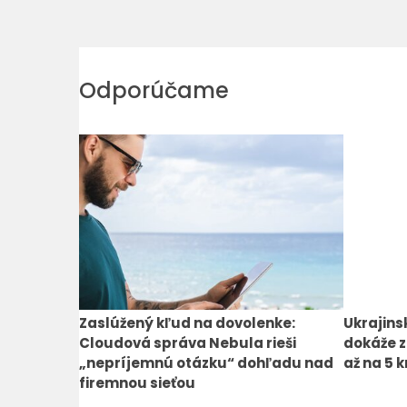
Odporúčame
Zaslúžený kľud na dovolenke:
Ukrajins
Cloudová správa Nebula rieši
dokáže z
„nepríjemnú otázku“ dohľadu nad
až na 5 
firemnou sieťou