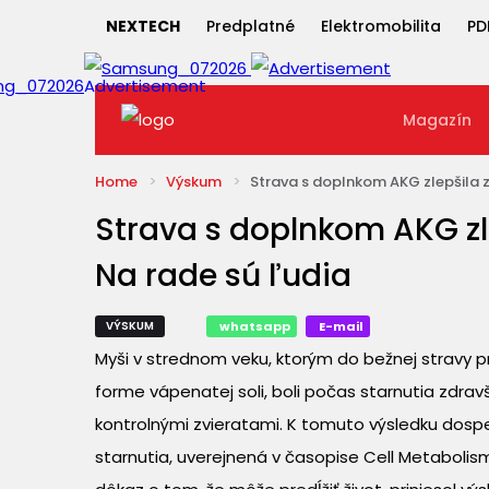
NEXTECH
Predplatné
Elektromobilita
PD
Magazín
Home
Výskum
Strava s doplnkom AKG zlepšila zd
Strava s doplnkom AKG zle
Na rade sú ľudia
VÝSKUM
whatsapp
E-mail
Myši v strednom veku, ktorým do bežnej stravy pr
forme vápenatej soli, boli počas starnutia zdrav
kontrolnými zvieratami. K tomuto výsledku dosp
starnutia, uverejnená v časopise Cell Metabolism