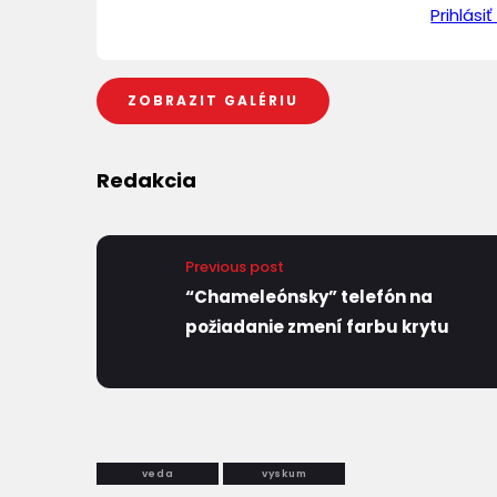
Prihlás
ZOBRAZIT GALÉRIU
Redakcia
Previous post
“Chameleónsky” telefón na
požiadanie zmení farbu krytu
veda
vyskum