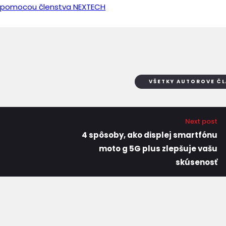
iť pomocou členstva NEXTECH
VŠETKY AUTOROVE Č
Next post
4 spôsoby, ako displej smartfónu
moto g 5G plus zlepšuje vašu
skúsenosť