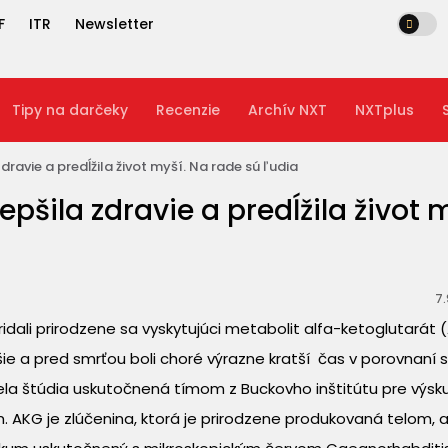
F
ITR
Newsletter
Tipy na darčeky
Recenzie
Archív NXT
NXTplus
ravie a predĺžila život myší. Na rade sú ľudia
pšila zdravie a predĺžila život m
7.
idali prirodzene sa vyskytujúci metabolit alfa-ketoglutarát 
šie a pred smrťou boli choré výrazne kratší čas v porovnaní s
ela štúdia uskutočnená tímom z Buckovho inštitútu pre výs
. AKG je zlúčenina, ktorá je prirodzene produkovaná telom, a