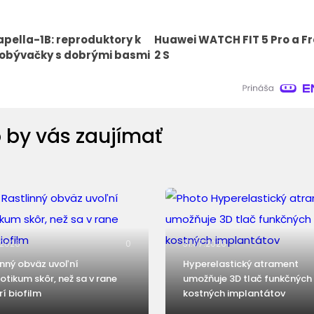
pella-1B: reproduktory k
Huawei WATCH FIT 5 Pro a Fr
 obývačky s dobrými basmi
2 S
 by vás zaujímať
.2026
0
31.07.2026
inný obväz uvoľní
Hyperelastický atrament
iotikum skôr, než sa v rane
umožňuje 3D tlač funkčných
rí biofilm
kostných implantátov