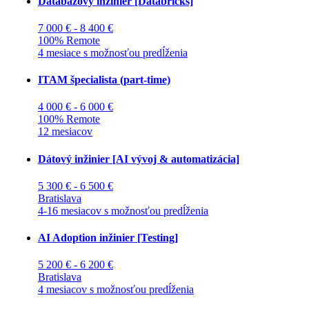
Databázový inžinier [Databricks]
7 000 € - 8 400 €
100% Remote
4 mesiace s možnosťou predĺženia
ITAM špecialista (part-time)
4 000 € - 6 000 €
100% Remote
12 mesiacov
Dátový inžinier [AI vývoj & automatizácia]
5 300 € - 6 500 €
Bratislava
4-16 mesiacov s možnosťou predĺženia
AI Adoption inžinier [Testing]
5 200 € - 6 200 €
Bratislava
4 mesiacov s možnosťou predĺženia