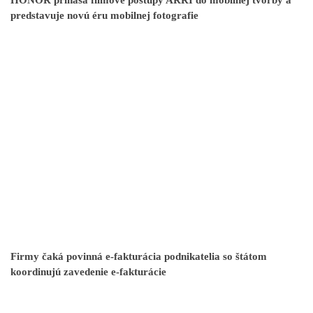
HONOR prináša filmové postupy ARRI do mobilnej tvorby a
predstavuje novú éru mobilnej fotografie
Firmy čaká povinná e-fakturácia podnikatelia so štátom
koordinujú zavedenie e-fakturácie