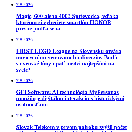
7.8.2026
Magic, 600 alebo 400? Sprievodca, vďaka
ktorému si vyberiete smartfón HONOR
presne podľa seba
7.8.2026
FIRST LEGO League na Slovensku otvára
novú sezónu venovanú biodiverzite. Budú
slovenské tímy opäť medzi najlepšími na
svete?
7.8.2026
GFI Software: AI technológia MyPersonas
umožňuje digitálnu interakciu s historickými
osobnosťami
7.8.2026
Slovak Telekom v prvom polroku zvýšil počet