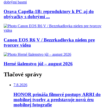
Orava Capella-1B: reproduktory k PC aj do
obývačky s dobrými ...
Canon EOS R6 V / Bezzrkadlovka nielen pre
tvorcov videa
Herné šialenstvo júl – august 2026
Tlačové správy
7.8.2026
HONOR prináša filmové postupy ARRI do
mobilnej tvorby a predstavuje novú éru
mobilnej fotografie