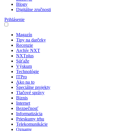
Blogy
Digitálne zručnosti
Prihlásenie
Magazín
Tipy na darčeky
Recenzie
Archív NXT
NXTplus
Súťaže
Výskum
Technológie
ITPro
Ako na to
Špeciálne projekty
Tlačové správy
Biznis
Internet
Bezpečnosť
Informatizácia
Prieskumy trhu
Telekomunikácie
Oznamy