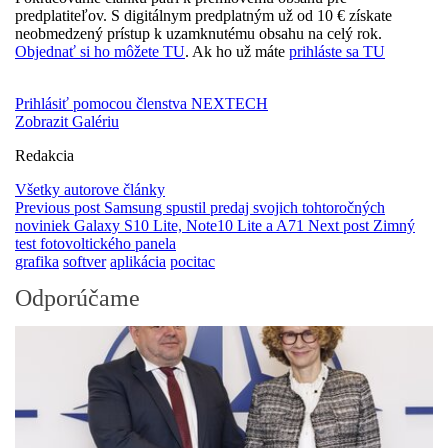
predplatiteľov. S digitálnym predplatným už od 10 € získate
neobmedzený prístup k uzamknutému obsahu na celý rok.
Objednať si ho môžete TU
. Ak ho už máte
prihláste sa TU
Prihlásiť pomocou členstva NEXTECH
Zobrazit Galériu
Redakcia
Všetky autorove články
Previous post
Samsung spustil predaj svojich tohtoročných
noviniek Galaxy S10 Lite, Note10 Lite a A71
Next post
Zimný
test fotovoltického panela
grafika
softver
aplikácia
pocitac
Odporúčame