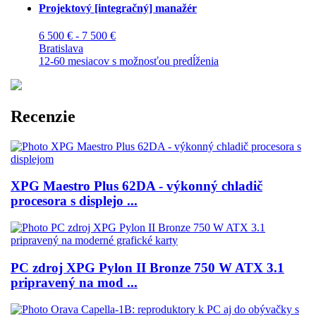
Projektový [integračný] manažér
6 500 € - 7 500 €
Bratislava
12-60 mesiacov s možnosťou predĺženia
Recenzie
XPG Maestro Plus 62DA - výkonný chladič
procesora s displejo ...
PC zdroj XPG Pylon II Bronze 750 W ATX 3.1
pripravený na mod ...