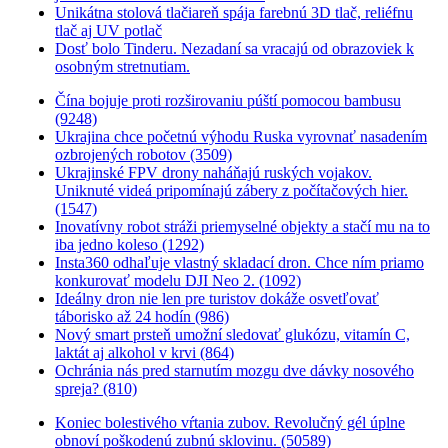
Unikátna stolová tlačiareň spája farebnú 3D tlač, reliéfnu
tlač aj UV potlač
Dosť bolo Tinderu. Nezadaní sa vracajú od obrazoviek k
osobným stretnutiam.
Čína bojuje proti rozširovaniu púští pomocou bambusu
(9248)
Ukrajina chce početnú výhodu Ruska vyrovnať nasadením
ozbrojených robotov (3509)
Ukrajinské FPV drony naháňajú ruských vojakov.
Uniknuté videá pripomínajú zábery z počítačových hier.
(1547)
Inovatívny robot stráži priemyselné objekty a stačí mu na to
iba jedno koleso (1292)
Insta360 odhaľuje vlastný skladací dron. Chce ním priamo
konkurovať modelu DJI Neo 2. (1092)
Ideálny dron nie len pre turistov dokáže osvetľovať
táborisko až 24 hodín (986)
Nový smart prsteň umožní sledovať glukózu, vitamín C,
laktát aj alkohol v krvi (864)
Ochránia nás pred starnutím mozgu dve dávky nosového
spreja? (810)
Koniec bolestivého vŕtania zubov. Revolučný gél úplne
obnoví poškodenú zubnú sklovinu. (50589)