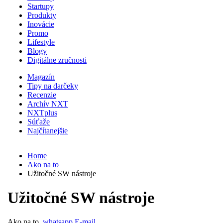
Startupy
Produkty
Inovácie
Promo
Lifestyle
Blogy
Digitálne zručnosti
Magazín
Tipy na darčeky
Recenzie
Archív NXT
NXTplus
Súťaže
Najčítanejšie
Home
Ako na to
Užitočné SW nástroje
Užitočné SW nástroje
Ako na to
whatsapp
E-mail