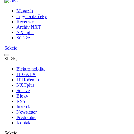
Magazín
Tipy na darčeky
Recenzie
Archív NXT
NXTplus
Súťaže
Sekcie
Služby
Elektromobilita
IT GALA
IT Ročenka
NXTplus
Súťaže
Blogy
RSS
Inzercia
Newsletter
Predplatné
Kontakt
Sekcie