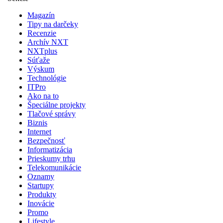
Magazín
Tipy na darčeky
Recenzie
Archív NXT
NXTplus
Súťaže
Výskum
Technológie
ITPro
Ako na to
Špeciálne projekty
Tlačové správy
Biznis
Internet
Bezpečnosť
Informatizácia
Prieskumy trhu
Telekomunikácie
Oznamy
Startupy
Produkty
Inovácie
Promo
Lifestyle