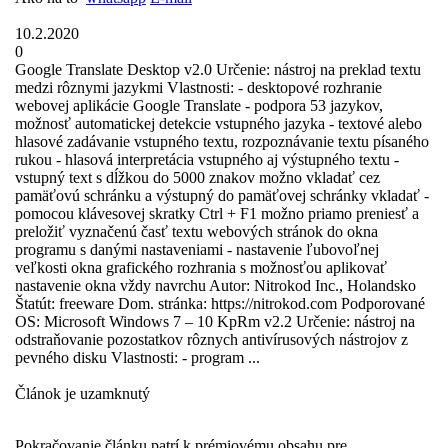
10.2.2020
0
Google Translate Desktop v2.0 Určenie: nástroj na preklad textu
medzi rôznymi jazykmi Vlastnosti: - desktopové rozhranie
webovej aplikácie Google Translate - podpora 53 jazykov,
možnosť automatickej detekcie vstupného jazyka - textové alebo
hlasové zadávanie vstupného textu, rozpoznávanie textu písaného
rukou - hlasová interpretácia vstupného aj výstupného textu -
vstupný text s dĺžkou do 5000 znakov možno vkladať cez
pamäťovú schránku a výstupný do pamäťovej schránky vkladať -
pomocou klávesovej skratky Ctrl + F1 možno priamo preniesť a
preložiť vyznačenú časť textu webových stránok do okna
programu s danými nastaveniami - nastavenie ľubovoľnej
veľkosti okna grafického rozhrania s možnosťou aplikovať
nastavenie okna vždy navrchu Autor: Nitrokod Inc., Holandsko
Štatút: freeware Dom. stránka: https://nitrokod.com Podporované
OS: Microsoft Windows 7 – 10 KpRm v2.2 Určenie: nástroj na
odstraňovanie pozostatkov rôznych antivírusových nástrojov z
pevného disku Vlastnosti: - program ...
Článok je uzamknutý
Pokračovanie článku patrí k prémiovému obsahu pre