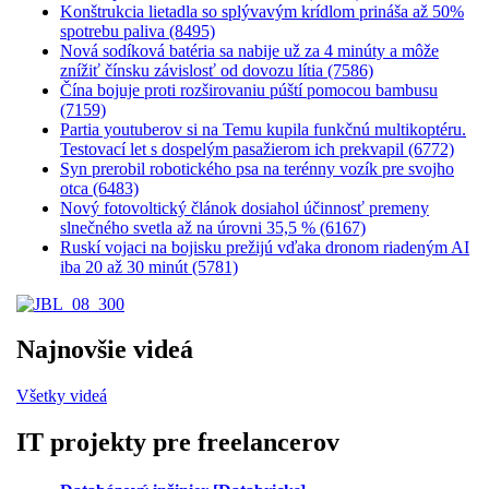
Konštrukcia lietadla so splývavým krídlom prináša až 50%
spotrebu paliva (8495)
Nová sodíková batéria sa nabije už za 4 minúty a môže
znížiť čínsku závislosť od dovozu lítia (7586)
Čína bojuje proti rozširovaniu púští pomocou bambusu
(7159)
Partia youtuberov si na Temu kupila funkčnú multikoptéru.
Testovací let s dospelým pasažierom ich prekvapil (6772)
Syn prerobil robotického psa na terénny vozík pre svojho
otca (6483)
Nový fotovoltický článok dosiahol účinnosť premeny
slnečného svetla až na úrovni 35,5 % (6167)
Ruskí vojaci na bojisku prežijú vďaka dronom riadeným AI
iba 20 až 30 minút (5781)
Najnovšie videá
Všetky videá
IT projekty pre freelancerov