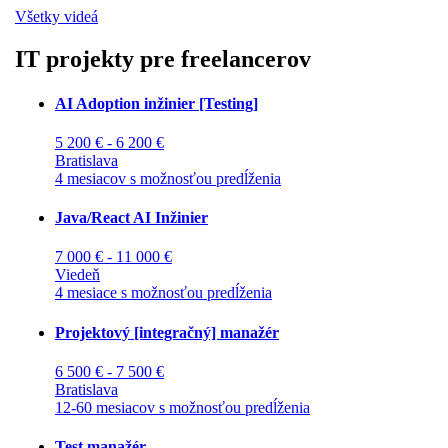
Všetky videá
IT projekty pre freelancerov
AI Adoption inžinier [Testing]
5 200 € - 6 200 €
Bratislava
4 mesiacov s možnosťou predĺženia
Java/React AI Inžinier
7 000 € - 11 000 €
Viedeň
4 mesiace s možnosťou predĺženia
Projektový [integračný] manažér
6 500 € - 7 500 €
Bratislava
12-60 mesiacov s možnosťou predĺženia
Test manažér