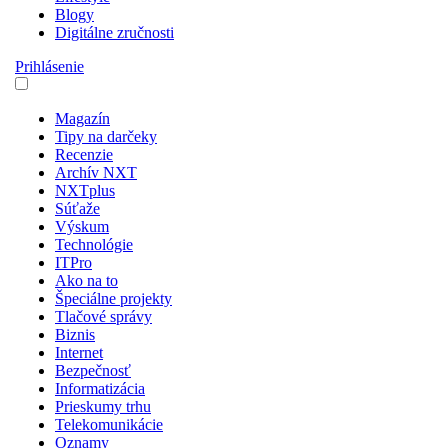
Blogy
Digitálne zručnosti
Prihlásenie
Magazín
Tipy na darčeky
Recenzie
Archív NXT
NXTplus
Súťaže
Výskum
Technológie
ITPro
Ako na to
Špeciálne projekty
Tlačové správy
Biznis
Internet
Bezpečnosť
Informatizácia
Prieskumy trhu
Telekomunikácie
Oznamy