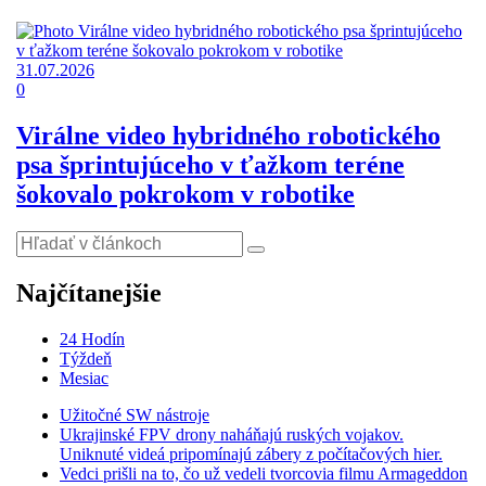
31.07.2026
0
Virálne video hybridného robotického
psa šprintujúceho v ťažkom teréne
šokovalo pokrokom v robotike
Najčítanejšie
24 Hodín
Týždeň
Mesiac
Užitočné SW nástroje
Ukrajinské FPV drony naháňajú ruských vojakov.
Uniknuté videá pripomínajú zábery z počítačových hier.
Vedci prišli na to, čo už vedeli tvorcovia filmu Armageddon