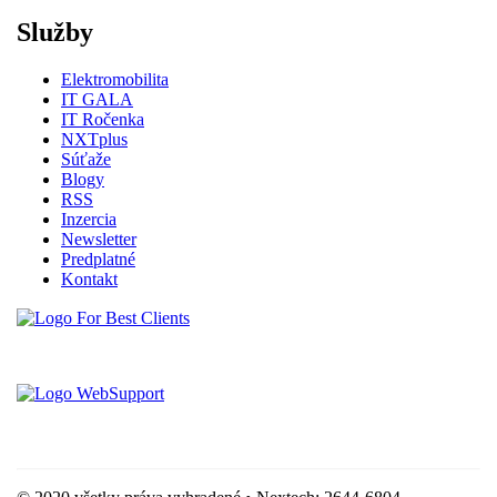
Služby
Elektromobilita
IT GALA
IT Ročenka
NXTplus
Súťaže
Blogy
RSS
Inzercia
Newsletter
Predplatné
Kontakt
Vytvorené spoločnosťou For Best Clients, s.r.o.
Hostingove služby poskytuje spoločnosť WebSupport, s.r.o.