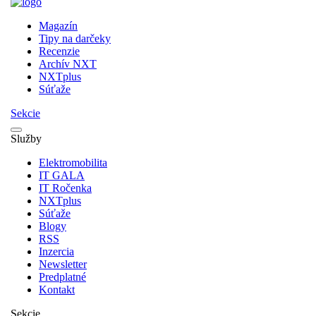
Magazín
Tipy na darčeky
Recenzie
Archív NXT
NXTplus
Súťaže
Sekcie
Služby
Elektromobilita
IT GALA
IT Ročenka
NXTplus
Súťaže
Blogy
RSS
Inzercia
Newsletter
Predplatné
Kontakt
Sekcie