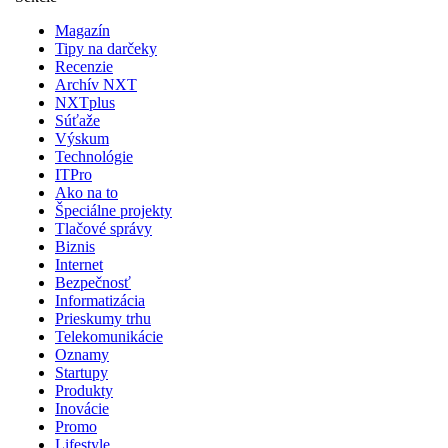
Magazín
Tipy na darčeky
Recenzie
Archív NXT
NXTplus
Súťaže
Výskum
Technológie
ITPro
Ako na to
Špeciálne projekty
Tlačové správy
Biznis
Internet
Bezpečnosť
Informatizácia
Prieskumy trhu
Telekomunikácie
Oznamy
Startupy
Produkty
Inovácie
Promo
Lifestyle