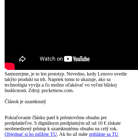
Samozrejme, je to len prototyp. Nevedno, kedy Lenovo uvedie
takýto produkt na trh. Napriek tomu to ukazuje, ako sa
technológia vyvíja a čo možno očakávať vo veľmi blízkej
budúcnosti. Zdroj: pocketnow.com.
Článok je uzamknutý
Pokračovanie článku patrí k prémiovému obsahu pre
predplatiteľov. S digitálnym predplatným už od 10 € získate
neobmedzený prístup k uzamknutému obsahu na celý rok.
Objednať si ho môžete TU
. Ak ho už máte
prihláste sa TU