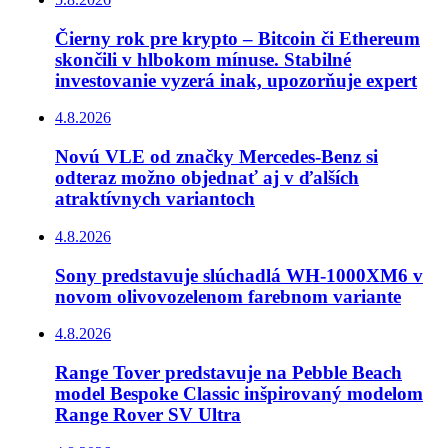
Čierny rok pre krypto – Bitcoin či Ethereum
skončili v hlbokom mínuse. Stabilné
investovanie vyzerá inak, upozorňuje expert
4.8.2026
Novú VLE od značky Mercedes-Benz si
odteraz možno objednať aj v ďalších
atraktívnych variantoch
4.8.2026
Sony predstavuje slúchadlá WH-1000XM6 v
novom olivovozelenom farebnom variante
4.8.2026
Range Tover predstavuje na Pebble Beach
model Bespoke Classic inšpirovaný modelom
Range Rover SV Ultra