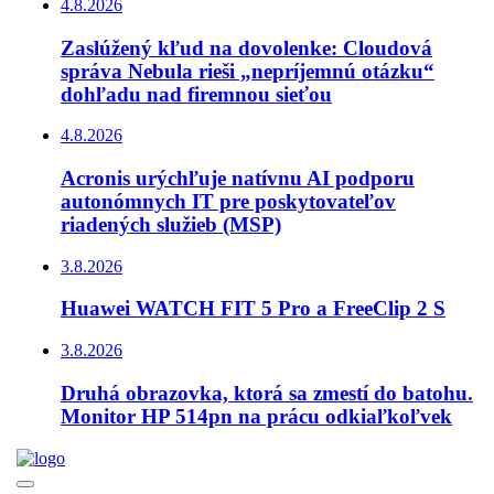
4.8.2026
Zaslúžený kľud na dovolenke: Cloudová
správa Nebula rieši „nepríjemnú otázku“
dohľadu nad firemnou sieťou
4.8.2026
Acronis urýchľuje natívnu AI podporu
autonómnych IT pre poskytovateľov
riadených služieb (MSP)
3.8.2026
Huawei WATCH FIT 5 Pro a FreeClip 2 S
3.8.2026
Druhá obrazovka, ktorá sa zmestí do batohu.
Monitor HP 514pn na prácu odkiaľkoľvek