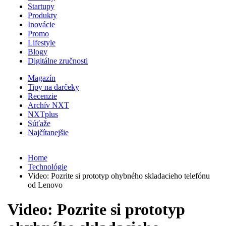
Startupy
Produkty
Inovácie
Promo
Lifestyle
Blogy
Digitálne zručnosti
Magazín
Tipy na darčeky
Recenzie
Archív NXT
NXTplus
Súťaže
Najčítanejšie
Home
Technológie
Video: Pozrite si prototyp ohybného skladacieho telefónu
od Lenovo
Video: Pozrite si prototyp