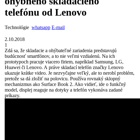
ohybného skladacieho
telefónu od Lenovo
Technológie
whatsapp
E-mail
2.10.2018
1
Zdá sa, že skladacie a ohýbateľné zariadenia predstavujú
budúcnosť smartfónov, a to nie veľmi vzdialenú. Na ich
prototypoch pracuje viacero firiem, napríklad Samsung, LG,
Huawei či Lenovo. A práve skladací telefón značky Lenovo
ukazuje krátke video. Je nezvyčajne veľký, ale to nerobí problém,
pretože sa dá zložiť na polovicu. Používa rovnaký sklopný
mechanizmus ako Surface Book 2. Ako vidieť, ide o funkčný
model, displej reaguje na dotyky a telefón vykonáva zadané
príkazy.