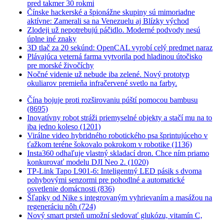
pred takmer 30 rokmi
Čínske hackerské a špionážne skupiny sú mimoriadne
aktívne: Zamerali sa na Venezuelu aj Blízky východ
Zlodeji už nepotrebujú páčidlo. Moderné podvody nesú
úplne iné znaky
3D tlač za 20 sekúnd: OpenCAL vyrobí celý predmet naraz
Plávajúca veterná farma vytvorila pod hladinou útočisko
pre morské živočíchy
Nočné videnie už nebude iba zelené. Nový prototyp
okuliarov premieňa infračervené svetlo na farby.
Čína bojuje proti rozširovaniu púští pomocou bambusu
(8695)
Inovatívny robot stráži priemyselné objekty a stačí mu na to
iba jedno koleso (1201)
Virálne video hybridného robotického psa šprintujúceho v
ťažkom teréne šokovalo pokrokom v robotike (1136)
Insta360 odhaľuje vlastný skladací dron. Chce ním priamo
konkurovať modelu DJI Neo 2. (1020)
TP-Link Tapo L901-6: Inteligentný LED pásik s dvoma
pohybovými senzormi pre pohodlné a automatické
osvetlenie domácnosti (836)
Šľapky od Nike s integrovaným vyhrievaním a masážou na
regeneráciu nôh (724)
Nový smart prsteň umožní sledovať glukózu, vitamín C,