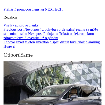
Prihlásiť pomocou členstva NEXTECH
Redakcia
Všetky autorove články
Previous post
Nevoľnosť z pohybu vo virtuálnej realite sa môže
stať minulosťou
Next post
Podujatia: Trikrát o elektronickom
zdravotníctve Slovenska už o pár dní
Lenovo
smart
telefon
smartfon
displej
dizajn
buducnost
Samsung
Huawei
Odporúčame