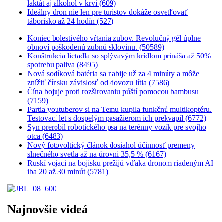
laktát aj alkohol v krvi (609)
Ideálny dron nie len pre turistov dokáže osvetľovať
táborisko až 24 hodín (527)
Koniec bolestivého vŕtania zubov. Revolučný gél úplne
obnoví poškodenú zubnú sklovinu. (50589)
Konštrukcia lietadla so splývavým krídlom prináša až 50%
spotrebu paliva (8495)
Nová sodíková batéria sa nabije už za 4 minúty a môže
znížiť čínsku závislosť od dovozu lítia (7586)
Čína bojuje proti rozširovaniu púští pomocou bambusu
(7159)
Partia youtuberov si na Temu kupila funkčnú multikoptéru.
Testovací let s dospelým pasažierom ich prekvapil (6772)
Syn prerobil robotického psa na terénny vozík pre svojho
otca (6483)
Nový fotovoltický článok dosiahol účinnosť premeny
slnečného svetla až na úrovni 35,5 % (6167)
Ruskí vojaci na bojisku prežijú vďaka dronom riadeným AI
iba 20 až 30 minút (5781)
Najnovšie videá