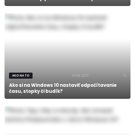
11.09.2017
0
AKO NA TO
Ako si na Windows 10 nastaviť odpočítavanie
času, stopky či budík?