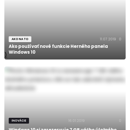
11.07.2019
0
AKO NA TO
Ako používať nové funkcie Herného panela
Windows 10
)
16.01.2019
0
INOVÁCIE
Windows 10 si zarezervuje 7 GB vášho úložného