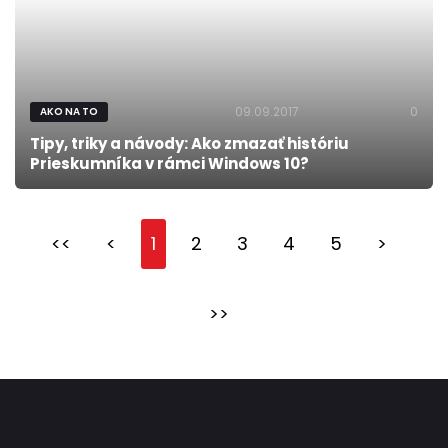
09.09.2017
0
AKO NA TO
Tipy, triky a návody: Ako zmazať históriu
Prieskumníka v rámci Windows 10?
<<
<
1
2
3
4
5
>
>>