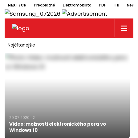
NEXTECH
Predplatné
Elektromobilita
PDF
ITR
Newsl
Najčítanejšie
29.07.2020
2
Video: možnosti elektronického pera vo
Windows 10