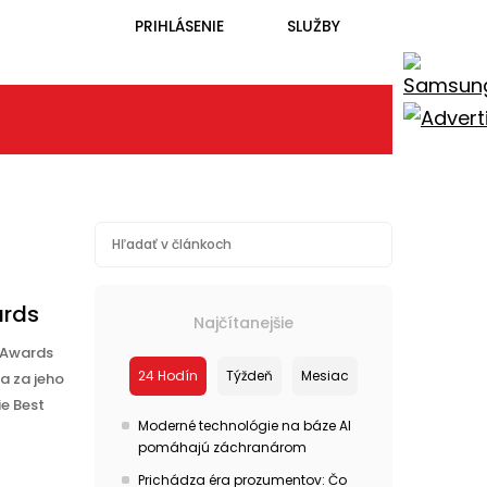
PRIHLÁSENIE
SLUŽBY
ards
Najčítanejšie
y Awards
24 Hodín
Týždeň
Mesiac
a za jeho
ie Best
Moderné technológie na báze AI
pomáhajú záchranárom
Prichádza éra prozumentov: Čo