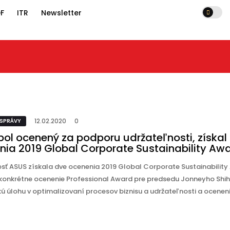
F
ITR
Newsletter
12.02.2020
0
ateľnosti, získal
ustainability
12.02.2020
0
 SPRÁVY
bol ocenený za podporu udržateľnosti, získal
nia 2019 Global Corporate Sustainability Aw
sť ASUS získala dve ocenenia 2019 Global Corporate Sustainabilit
konkrétne ocenenie Professional Award pre predsedu Jonneyho Shih
ú úlohu v optimalizovaní procesov biznisu a udržateľnosti a ocenen