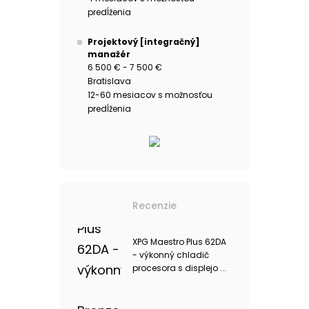
predĺženia
Projektový [integračný]
manažér
6 500 € - 7 500 €
Bratislava
12-60 mesiacov s možnosťou
predĺženia
Recenzie
XPG Maestro Plus 62DA
- výkonný chladič
procesora s displejo ...