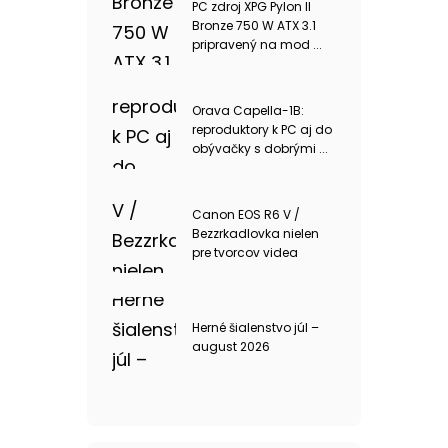
PC zdroj XPG Pylon II
Bronze 750 W ATX 3.1
pripravený na mod ...
Orava Capella-1B:
reproduktory k PC aj do
obývačky s dobrými ...
Canon EOS R6 V /
Bezzrkadlovka nielen
pre tvorcov videa
Herné šialenstvo júl –
august 2026