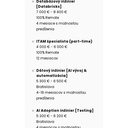
Databázový inžinier
[Databricks]
7 000 € - 8 400 €
100% Remote
4 mesiace s možnosťou
predĺženia
ITAM špecialista (part-time)
4 000 € - 6 000 €
100% Remote
12 mesiacov
Dátový inžinier [AI vývoj &
automatizácia]
5 300 € - 6 500 €
Bratislava
4-16 mesiacov s možnosťou
predĺženia
AI Adoption inžinier [Testing]
5 200 € - 6 200 €
Bratislava
4 mesiacov s možnosťou