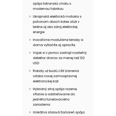
spája tatranskú chatu s
modernou fabrikou
Ukrajinská elektrická motorka s
pohonom oboch kolies slúži v
teréne aj ako zdroj elektrickej
energie
Inovatívne modulárne tenisky si
doma vytlačíte aj opravíte
Vojak si v pivnici zostrojil nositeľný
detektor dronov za menej než 120
USD
Roboty už budú cítiť zranenia
vďaka novej samoopravnej
elektronickej koži
Hybridný stroj spája razenie,
vŕtanie a odstreľovanie do
jedného tunelovacieho
zariadenia
Unikátna stolová tlačiareň spája