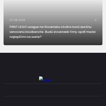
07.08.2026
0
FIRST LEGO League na Slovensku otvára novú sezónu
venovanú biodiverzite. Budú slovenské tímy opäť medzi
najlepšími na svete?