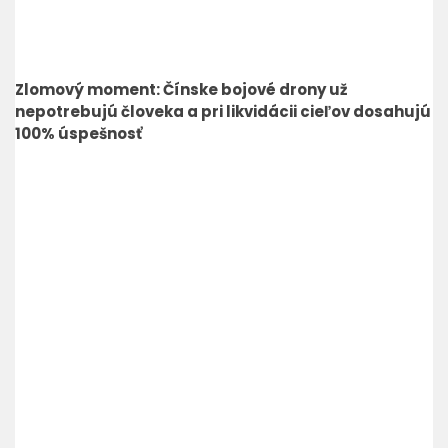
Zlomový moment: Čínske bojové drony už
nepotrebujú človeka a pri likvidácii cieľov dosahujú
100% úspešnosť