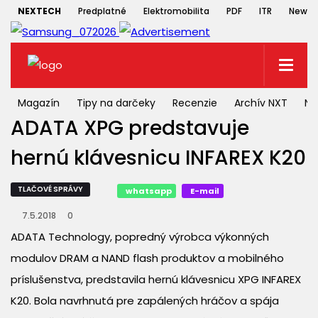
NEXTECH
Predplatné
Elektromobilita
PDF
ITR
Newsle
Magazín
Tipy na darčeky
Recenzie
Archív NXT
NX
ADATA XPG predstavuje
hernú klávesnicu INFAREX K20
TLAČOVÉ SPRÁVY
whatsapp
E-mail
7.5.2018
0
ADATA Technology, popredný výrobca výkonných
modulov DRAM a NAND flash produktov a mobilného
príslušenstva, predstavila hernú klávesnicu XPG INFAREX
K20. Bola navrhnutá pre zapálených hráčov a spája