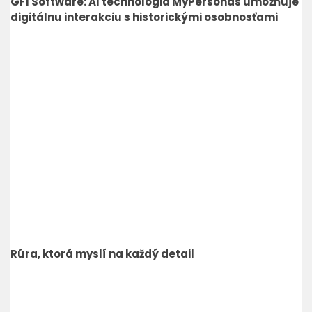
GFI Software: AI technológia MyPersonas umožňuje
digitálnu interakciu s historickými osobnosťami
Rúra, ktorá myslí na každý detail