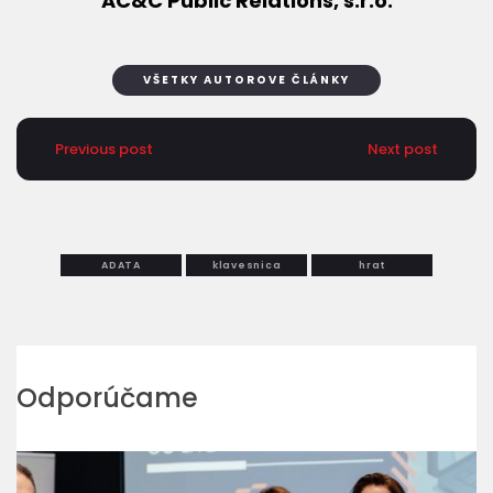
AC&C Public Relations, s.r.o.
VŠETKY AUTOROVE ČLÁNKY
Previous post
Next post
ADATA
klavesnica
hrat
Odporúčame