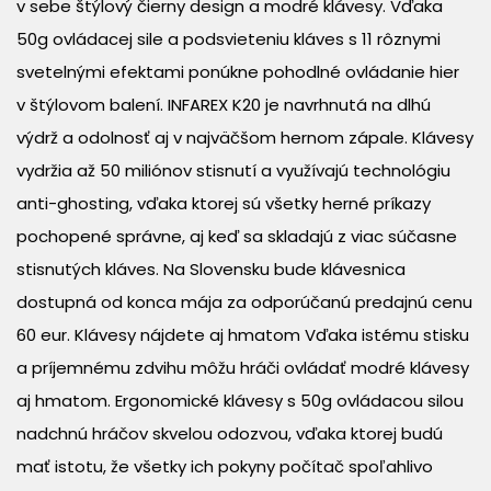
v sebe štýlový čierny design a modré klávesy. Vďaka
50g ovládacej sile a podsvieteniu kláves s 11 rôznymi
svetelnými efektami ponúkne pohodlné ovládanie hier
v štýlovom balení. INFAREX K20 je navrhnutá na dlhú
výdrž a odolnosť aj v najväčšom hernom zápale. Klávesy
vydržia až 50 miliónov stisnutí a využívajú technológiu
anti-ghosting, vďaka ktorej sú všetky herné príkazy
pochopené správne, aj keď sa skladajú z viac súčasne
stisnutých kláves. Na Slovensku bude klávesnica
dostupná od konca mája za odporúčanú predajnú cenu
60 eur. Klávesy nájdete aj hmatom Vďaka istému stisku
a príjemnému zdvihu môžu hráči ovládať modré klávesy
aj hmatom. Ergonomické klávesy s 50g ovládacou silou
nadchnú hráčov skvelou odozvou, vďaka ktorej budú
mať istotu, že všetky ich pokyny počítač spoľahlivo