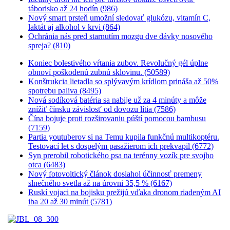
táborisko až 24 hodín (986)
Nový smart prsteň umožní sledovať glukózu, vitamín C,
laktát aj alkohol v krvi (864)
Ochránia nás pred starnutím mozgu dve dávky nosového
spreja? (810)
Koniec bolestivého vŕtania zubov. Revolučný gél úplne
obnoví poškodenú zubnú sklovinu. (50589)
Konštrukcia lietadla so splývavým krídlom prináša až 50%
spotrebu paliva (8495)
Nová sodíková batéria sa nabije už za 4 minúty a môže
znížiť čínsku závislosť od dovozu lítia (7586)
Čína bojuje proti rozširovaniu púští pomocou bambusu
(7159)
Partia youtuberov si na Temu kupila funkčnú multikoptéru.
Testovací let s dospelým pasažierom ich prekvapil (6772)
Syn prerobil robotického psa na terénny vozík pre svojho
otca (6483)
Nový fotovoltický článok dosiahol účinnosť premeny
slnečného svetla až na úrovni 35,5 % (6167)
Ruskí vojaci na bojisku prežijú vďaka dronom riadeným AI
iba 20 až 30 minút (5781)