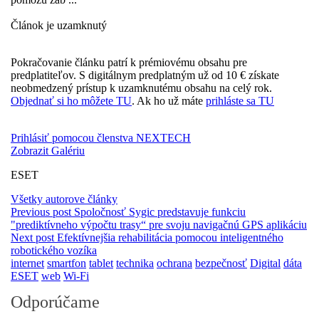
Článok je uzamknutý
Pokračovanie článku patrí k prémiovému obsahu pre
predplatiteľov. S digitálnym predplatným už od 10 € získate
neobmedzený prístup k uzamknutému obsahu na celý rok.
Objednať si ho môžete TU
. Ak ho už máte
prihláste sa TU
Prihlásiť pomocou členstva NEXTECH
Zobrazit Galériu
ESET
Všetky autorove články
Previous post
Spoločnosť Sygic predstavuje funkciu
"prediktívneho výpočtu trasy“ pre svoju navigačnú GPS aplikáciu
Next post
Efektívnejšia rehabilitácia pomocou inteligentného
robotického vozíka
internet
smartfon
tablet
technika
ochrana
bezpečnosť
Digital
dáta
ESET
web
Wi-Fi
Odporúčame