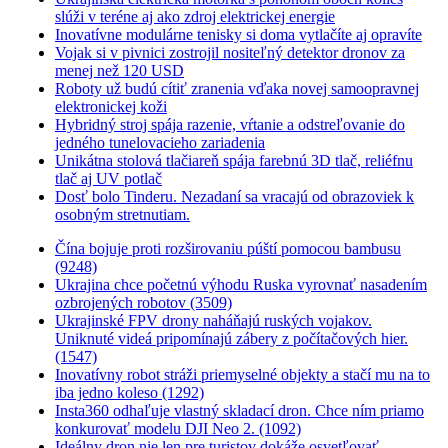
slúži v teréne aj ako zdroj elektrickej energie
Inovatívne modulárne tenisky si doma vytlačíte aj opravíte
Vojak si v pivnici zostrojil nositeľný detektor dronov za
menej než 120 USD
Roboty už budú cítiť zranenia vďaka novej samoopravnej
elektronickej koži
Hybridný stroj spája razenie, vŕtanie a odstreľovanie do
jedného tunelovacieho zariadenia
Unikátna stolová tlačiareň spája farebnú 3D tlač, reliéfnu
tlač aj UV potlač
Dosť bolo Tinderu. Nezadaní sa vracajú od obrazoviek k
osobným stretnutiam.
Čína bojuje proti rozširovaniu púští pomocou bambusu
(9248)
Ukrajina chce početnú výhodu Ruska vyrovnať nasadením
ozbrojených robotov (3509)
Ukrajinské FPV drony naháňajú ruských vojakov.
Uniknuté videá pripomínajú zábery z počítačových hier.
(1547)
Inovatívny robot stráži priemyselné objekty a stačí mu na to
iba jedno koleso (1292)
Insta360 odhaľuje vlastný skladací dron. Chce ním priamo
konkurovať modelu DJI Neo 2. (1092)
Ideálny dron nie len pre turistov dokáže osvetľovať