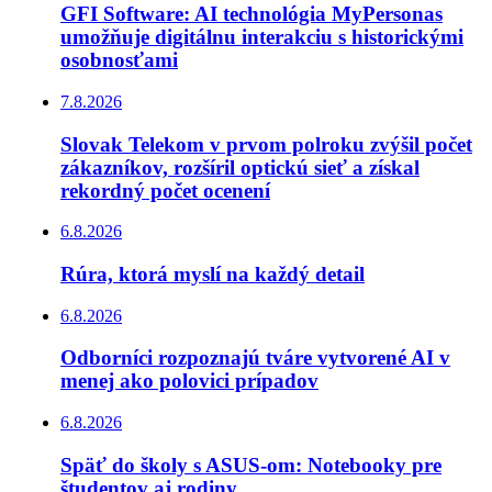
GFI Software: AI technológia MyPersonas
umožňuje digitálnu interakciu s historickými
osobnosťami
7.8.2026
Slovak Telekom v prvom polroku zvýšil počet
zákazníkov, rozšíril optickú sieť a získal
rekordný počet ocenení
6.8.2026
Rúra, ktorá myslí na každý detail
6.8.2026
Odborníci rozpoznajú tváre vytvorené AI v
menej ako polovici prípadov
6.8.2026
Späť do školy s ASUS-om: Notebooky pre
študentov aj rodiny