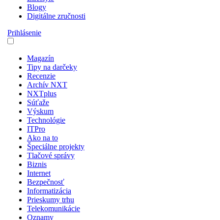
Blogy
Digitálne zručnosti
Prihlásenie
Magazín
Tipy na darčeky
Recenzie
Archív NXT
NXTplus
Súťaže
Výskum
Technológie
ITPro
Ako na to
Špeciálne projekty
Tlačové správy
Biznis
Internet
Bezpečnosť
Informatizácia
Prieskumy trhu
Telekomunikácie
Oznamy