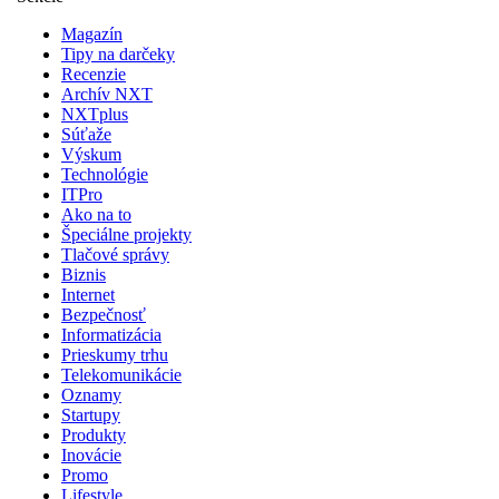
Magazín
Tipy na darčeky
Recenzie
Archív NXT
NXTplus
Súťaže
Výskum
Technológie
ITPro
Ako na to
Špeciálne projekty
Tlačové správy
Biznis
Internet
Bezpečnosť
Informatizácia
Prieskumy trhu
Telekomunikácie
Oznamy
Startupy
Produkty
Inovácie
Promo
Lifestyle