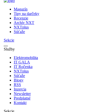
Magazín
Tipy na darčeky
Recenzie
Archív NXT
NXTplus
Súťaže
Sekcie
Služby
Elektromobilita
IT GALA
IT Ročenka
NXTplus
Súťaže
Blogy
RSS
Inzercia
Newsletter
Predplatné
Kontakt
Sekcie