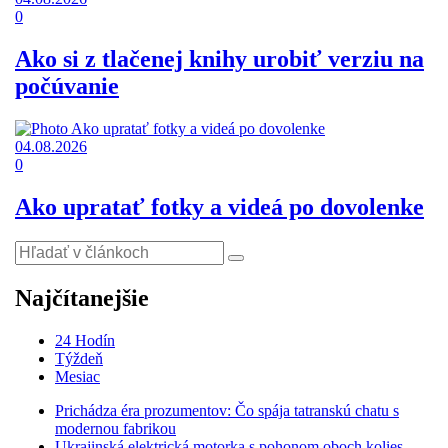
0
Ako si z tlačenej knihy urobiť verziu na
počúvanie
04.08.2026
0
Ako upratať fotky a videá po dovolenke
Najčítanejšie
24 Hodín
Týždeň
Mesiac
Prichádza éra prozumentov: Čo spája tatranskú chatu s
modernou fabrikou
Ukrajinská elektrická motorka s pohonom oboch kolies