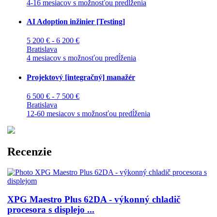
4-16 mesiacov s možnosťou predĺženia
AI Adoption inžinier [Testing]
5 200 € - 6 200 €
Bratislava
4 mesiacov s možnosťou predĺženia
Projektový [integračný] manažér
6 500 € - 7 500 €
Bratislava
12-60 mesiacov s možnosťou predĺženia
Recenzie
XPG Maestro Plus 62DA - výkonný chladič
procesora s displejo ...