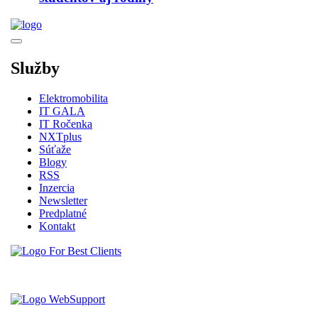
Služby
Elektromobilita
IT GALA
IT Ročenka
NXTplus
Súťaže
Blogy
RSS
Inzercia
Newsletter
Predplatné
Kontakt
Vytvorené spoločnosťou For Best Clients, s.r.o.