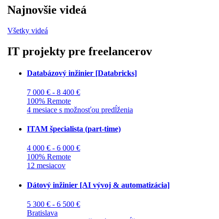
Najnovšie videá
Všetky videá
IT projekty pre freelancerov
Databázový inžinier [Databricks]
7 000 € - 8 400 €
100% Remote
4 mesiace s možnosťou predĺženia
ITAM špecialista (part-time)
4 000 € - 6 000 €
100% Remote
12 mesiacov
Dátový inžinier [AI vývoj & automatizácia]
5 300 € - 6 500 €
Bratislava