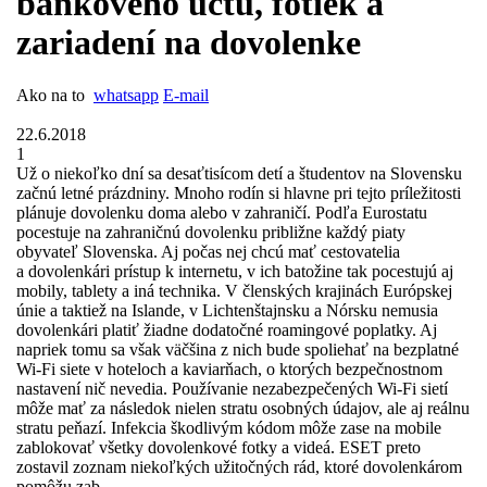
bankového účtu, fotiek a
zariadení na dovolenke
Ako na to
whatsapp
E-mail
22.6.2018
1
Už o niekoľko dní sa desaťtisícom detí a študentov na Slovensku
začnú letné prázdniny. Mnoho rodín si hlavne pri tejto príležitosti
plánuje dovolenku doma alebo v zahraničí. Podľa Eurostatu
pocestuje na zahraničnú dovolenku približne každý piaty
obyvateľ Slovenska. Aj počas nej chcú mať cestovatelia
a dovolenkári prístup k internetu, v ich batožine tak pocestujú aj
mobily, tablety a iná technika. V členských krajinách Európskej
únie a taktiež na Islande, v Lichtenštajnsku a Nórsku nemusia
dovolenkári platiť žiadne dodatočné roamingové poplatky. Aj
napriek tomu sa však väčšina z nich bude spoliehať na bezplatné
Wi-Fi siete v hoteloch a kaviarňach, o ktorých bezpečnostnom
nastavení nič nevedia. Používanie nezabezpečených Wi-Fi sietí
môže mať za následok nielen stratu osobných údajov, ale aj reálnu
stratu peňazí. Infekcia škodlivým kódom môže zase na mobile
zablokovať všetky dovolenkové fotky a videá. ESET preto
zostavil zoznam niekoľkých užitočných rád, ktoré dovolenkárom
pomôžu zab ...