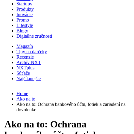
Startupy
Produkty
Inovácie
Promo
Lifestyle
Blogy
Digitálne zručnosti
Magazín
Tipy na darčeky
Recenzie
Archív NXT
NXTplus
Súťaže
Najčítanejšie
Home
Ako na to
Ako na to: Ochrana bankového účtu, fotiek a zariadení na
dovolenke
Ako na to: Ochrana