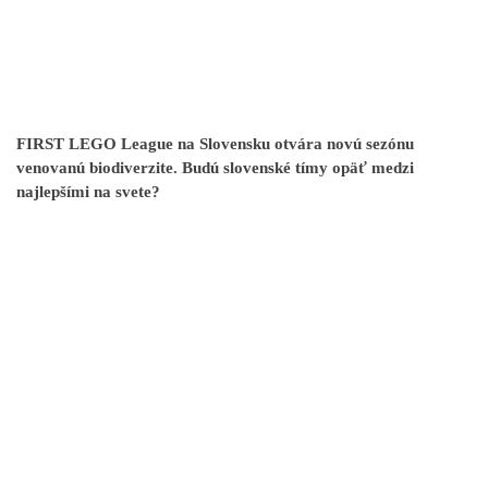
FIRST LEGO League na Slovensku otvára novú sezónu
venovanú biodiverzite. Budú slovenské tímy opäť medzi
najlepšími na svete?