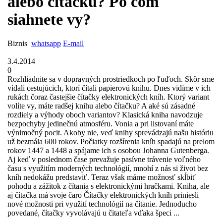
alebo čítačku? Po čom
siahnete vy?
Biznis
whatsapp
E-mail
3.4.2014
0
Rozhliadnite sa v dopravných prostriedkoch po ľuďoch. Skôr sme
vídali cestujúcich, ktorí čítali papierovú knihu. Dnes vidíme v ich
rukách čoraz častejšie čítačky elektronických kníh. Ktorý variant
volíte vy, máte radšej knihu alebo čítačku? A aké sú zásadné
rozdiely a výhody oboch variantov? Klasická kniha navodzuje
bezpochyby jedinečnú atmosféru. Vonia a pri listovaní máte
výnimočný pocit. Akoby nie, veď knihy sprevádzajú našu históriu
už bezmála 600 rokov. Počiatky rozšírenia kníh spadajú na prelom
rokov 1447 a 1448 a spájame ich s osobou Johanna Gutenberga.
Aj keď v poslednom čase prevažuje pasívne trávenie voľného
času s využitím moderných technológií, mnohí z nás si život bez
kníh nedokážu predstaviť. Teraz však máme možnosť skĺbiť
pohodu a zážitok z čítania s elektronickými hračkami. Kniha, ale
aj čítačka má svoje čaro Čítačky elektronických kníh priniesli
nové možnosti pri využití technológií na čítanie. Jednoducho
povedané, čítačky vyvolávajú u čitateľa vďaka špeci ...