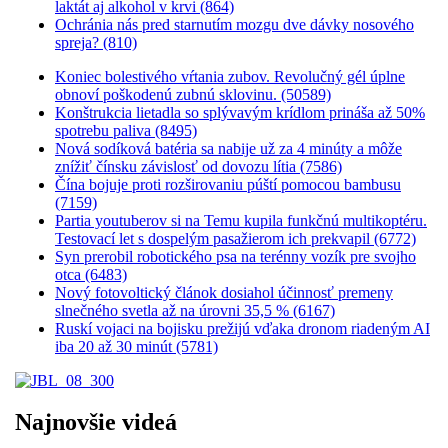
laktát aj alkohol v krvi (864)
Ochránia nás pred starnutím mozgu dve dávky nosového
spreja? (810)
Koniec bolestivého vŕtania zubov. Revolučný gél úplne
obnoví poškodenú zubnú sklovinu. (50589)
Konštrukcia lietadla so splývavým krídlom prináša až 50%
spotrebu paliva (8495)
Nová sodíková batéria sa nabije už za 4 minúty a môže
znížiť čínsku závislosť od dovozu lítia (7586)
Čína bojuje proti rozširovaniu púští pomocou bambusu
(7159)
Partia youtuberov si na Temu kupila funkčnú multikoptéru.
Testovací let s dospelým pasažierom ich prekvapil (6772)
Syn prerobil robotického psa na terénny vozík pre svojho
otca (6483)
Nový fotovoltický článok dosiahol účinnosť premeny
slnečného svetla až na úrovni 35,5 % (6167)
Ruskí vojaci na bojisku prežijú vďaka dronom riadeným AI
iba 20 až 30 minút (5781)
Najnovšie videá