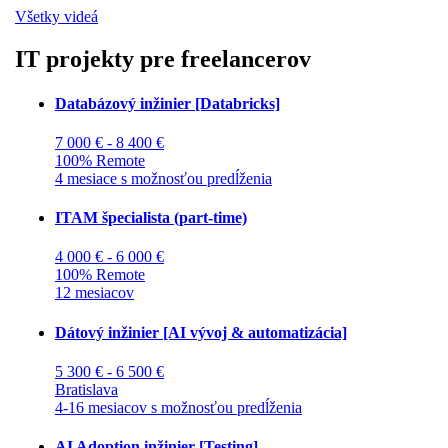
Všetky videá
IT projekty pre freelancerov
Databázový inžinier [Databricks]
7 000 € - 8 400 €
100% Remote
4 mesiace s možnosťou predĺženia
ITAM špecialista (part-time)
4 000 € - 6 000 €
100% Remote
12 mesiacov
Dátový inžinier [AI vývoj & automatizácia]
5 300 € - 6 500 €
Bratislava
4-16 mesiacov s možnosťou predĺženia
AI Adoption inžinier [Testing]