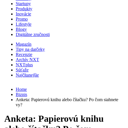
Startupy
Produkty
Inovácie
Promo
Lifestyle
Blogy
Digitálne zručnosti
Magazín
Tipy na darčeky
Recenzie
Archív NXT
NXTplus
Súťaže
Najčítanejšie
Home
Biznis
Anketa: Papierovú knihu alebo čítačku? Po čom siahnete
vy?
Anketa: Papierovú knihu