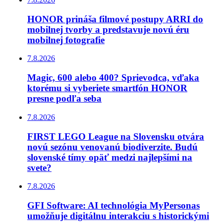
HONOR prináša filmové postupy ARRI do
mobilnej tvorby a predstavuje novú éru
mobilnej fotografie
7.8.2026
Magic, 600 alebo 400? Sprievodca, vďaka
ktorému si vyberiete smartfón HONOR
presne podľa seba
7.8.2026
FIRST LEGO League na Slovensku otvára
novú sezónu venovanú biodiverzite. Budú
slovenské tímy opäť medzi najlepšími na
svete?
7.8.2026
GFI Software: AI technológia MyPersonas
umožňuje digitálnu interakciu s historickými