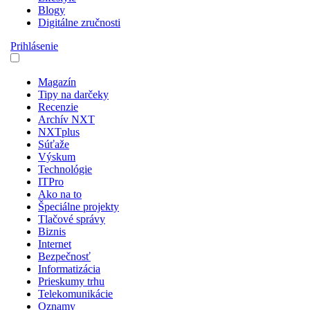
Blogy
Digitálne zručnosti
Prihlásenie
Magazín
Tipy na darčeky
Recenzie
Archív NXT
NXTplus
Súťaže
Výskum
Technológie
ITPro
Ako na to
Špeciálne projekty
Tlačové správy
Biznis
Internet
Bezpečnosť
Informatizácia
Prieskumy trhu
Telekomunikácie
Oznamy