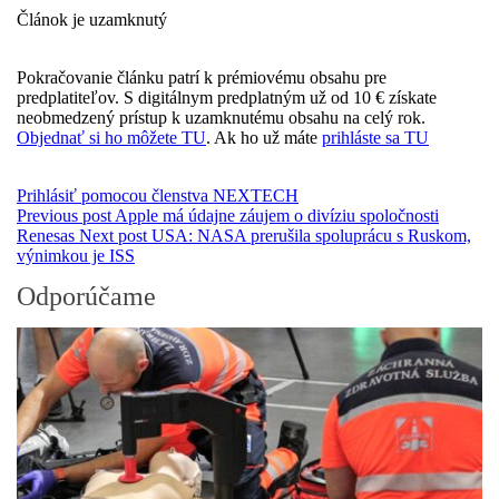
Článok je uzamknutý
Pokračovanie článku patrí k prémiovému obsahu pre
predplatiteľov. S digitálnym predplatným už od 10 € získate
neobmedzený prístup k uzamknutému obsahu na celý rok.
Objednať si ho môžete TU
. Ak ho už máte
prihláste sa TU
Prihlásiť pomocou členstva NEXTECH
Previous post
Apple má údajne záujem o divíziu spoločnosti
Renesas
Next post
USA: NASA prerušila spoluprácu s Ruskom,
výnimkou je ISS
Odporúčame