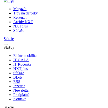
Magazín
Tipy na darčeky
Recenzie
Archív NXT
NXTplus
Súťaže
Sekcie
Služby
Elektromobilita
IT GALA
IT Ročenka
NXTplus
Súťaže
Blogy
RSS
Inzercia
Newsletter
Predplatné
Kontakt
Sekcie