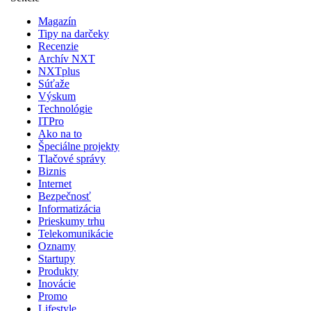
Magazín
Tipy na darčeky
Recenzie
Archív NXT
NXTplus
Súťaže
Výskum
Technológie
ITPro
Ako na to
Špeciálne projekty
Tlačové správy
Biznis
Internet
Bezpečnosť
Informatizácia
Prieskumy trhu
Telekomunikácie
Oznamy
Startupy
Produkty
Inovácie
Promo
Lifestyle