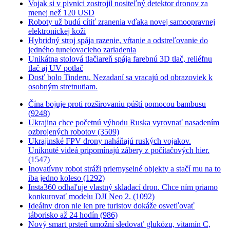
Vojak si v pivnici zostrojil nositeľný detektor dronov za
menej než 120 USD
Roboty už budú cítiť zranenia vďaka novej samoopravnej
elektronickej koži
Hybridný stroj spája razenie, vŕtanie a odstreľovanie do
jedného tunelovacieho zariadenia
Unikátna stolová tlačiareň spája farebnú 3D tlač, reliéfnu
tlač aj UV potlač
Dosť bolo Tinderu. Nezadaní sa vracajú od obrazoviek k
osobným stretnutiam.
Čína bojuje proti rozširovaniu púští pomocou bambusu
(9248)
Ukrajina chce početnú výhodu Ruska vyrovnať nasadením
ozbrojených robotov (3509)
Ukrajinské FPV drony naháňajú ruských vojakov.
Uniknuté videá pripomínajú zábery z počítačových hier.
(1547)
Inovatívny robot stráži priemyselné objekty a stačí mu na to
iba jedno koleso (1292)
Insta360 odhaľuje vlastný skladací dron. Chce ním priamo
konkurovať modelu DJI Neo 2. (1092)
Ideálny dron nie len pre turistov dokáže osvetľovať
táborisko až 24 hodín (986)
Nový smart prsteň umožní sledovať glukózu, vitamín C,