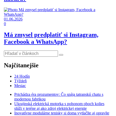
01.06.2026
0
Má zmysel predplatiť si Instagram,
Facebook a WhatsApp?
Najčítanejšie
24 Hodín
Týždeň
Mesiac
Prichádza éra prozumentov: Čo spája tatranskú chatu s
modernou fabrikou
Ukrajinská elektrická motorka s pohonom oboch kolies
slúži v teréne aj ako zdroj elektrickej energie
Inovatívne modulárne tenisky si doma vytlačíte aj opravíte