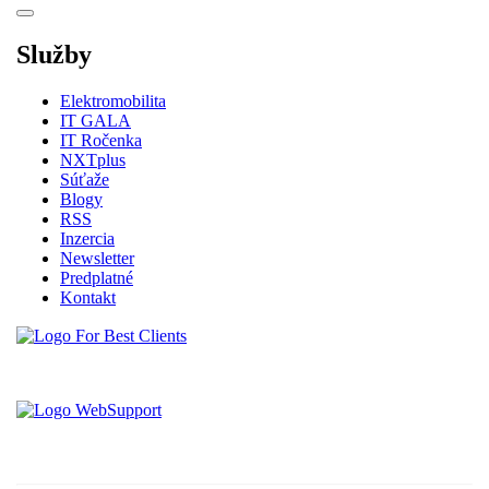
Služby
Elektromobilita
IT GALA
IT Ročenka
NXTplus
Súťaže
Blogy
RSS
Inzercia
Newsletter
Predplatné
Kontakt
Vytvorené spoločnosťou For Best Clients, s.r.o.
Hostingove služby poskytuje spoločnosť WebSupport, s.r.o.