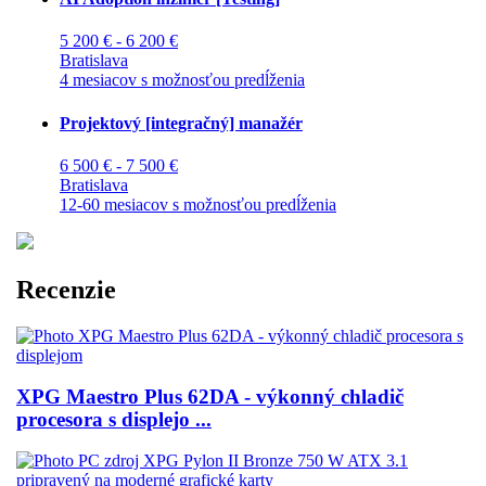
5 200 € - 6 200 €
Bratislava
4 mesiacov s možnosťou predĺženia
Projektový [integračný] manažér
6 500 € - 7 500 €
Bratislava
12-60 mesiacov s možnosťou predĺženia
Recenzie
XPG Maestro Plus 62DA - výkonný chladič
procesora s displejo ...