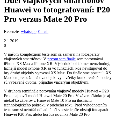
Duel vlajkových smartfónov
Huawei vo fotografovaní: P20
Pro verzus Mate 20 Pro
Recenzie
whatsapp
E-mail
2.1.2019
0
V našom komplexnom teste som sa zameral na fotoaparáty
vlajkových smartfónov. V
prvom semifinále
som porovnával
iPhone XS Max a iPhone XR. Výsledok bol takmer nerozhodný,
lacnejší model iPhone XR sa vo funkciách, kde nevstupoval do
hry druhý objektív vyrovnal XS Max. Do finále sme posunuli XS
Max len preto, že má dva objektívy a všetky konkurenčné modely
sú vybavené dvoma, prípadne viacerými objektívmi.
V druhom semifinále porovnám vlajkové modely Huawei – P20
Pro a najnovší model Huawei Mate 20 Pro. V závere článku je aj
niekoľko záberov z Huawei Mate 10 Pro na ilustráciu
technologického pokroku v priebehu roku. Pred vyhodnotením
testu som si netrúfal odhadnúť či v teste lepšie obstojí fotoaparát
Huawei P20 Pro, alebo horúca novinka Mate 20 Pro.