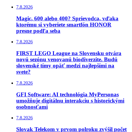
7.8.2026
Magic, 600 alebo 400? Sprievodca, vďaka
ktorému si vyberiete smartfón HONOR
presne podľa seba
7.8.2026
FIRST LEGO League na Slovensku otvára
novú sezónu venovanú biodiverzite. Budú
slovenské tímy opäť medzi najlepšími na
svete?
7.8.2026
GFI Software: AI technológia MyPersonas
umožňuje digitálnu interakciu s historickými
osobnosťami
7.8.2026
Slovak Telekom v prvom polroku zvýšil počet