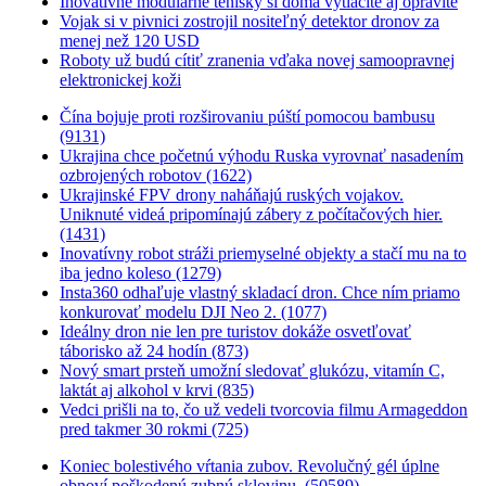
Inovatívne modulárne tenisky si doma vytlačíte aj opravíte
Vojak si v pivnici zostrojil nositeľný detektor dronov za
menej než 120 USD
Roboty už budú cítiť zranenia vďaka novej samoopravnej
elektronickej koži
Čína bojuje proti rozširovaniu púští pomocou bambusu
(9131)
Ukrajina chce početnú výhodu Ruska vyrovnať nasadením
ozbrojených robotov (1622)
Ukrajinské FPV drony naháňajú ruských vojakov.
Uniknuté videá pripomínajú zábery z počítačových hier.
(1431)
Inovatívny robot stráži priemyselné objekty a stačí mu na to
iba jedno koleso (1279)
Insta360 odhaľuje vlastný skladací dron. Chce ním priamo
konkurovať modelu DJI Neo 2. (1077)
Ideálny dron nie len pre turistov dokáže osvetľovať
táborisko až 24 hodín (873)
Nový smart prsteň umožní sledovať glukózu, vitamín C,
laktát aj alkohol v krvi (835)
Vedci prišli na to, čo už vedeli tvorcovia filmu Armageddon
pred takmer 30 rokmi (725)
Koniec bolestivého vŕtania zubov. Revolučný gél úplne
obnoví poškodenú zubnú sklovinu. (50589)