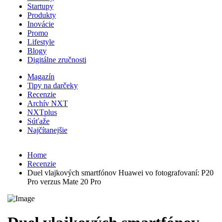
Startupy
Produkty
Inovácie
Promo
Lifestyle
Blogy
Digitálne zručnosti
Magazín
Tipy na darčeky
Recenzie
Archív NXT
NXTplus
Súťaže
Najčítanejšie
Home
Recenzie
Duel vlajkových smartfónov Huawei vo fotografovaní: P20
Pro verzus Mate 20 Pro