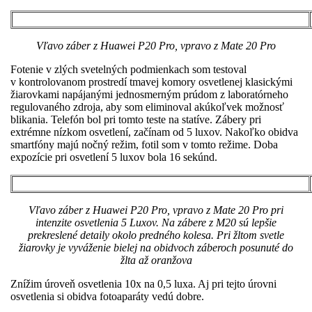
Vľavo záber z Huawei P20 Pro, vpravo z Mate 20 Pro
Fotenie v zlých svetelných podmienkach som testoval
v kontrolovanom prostredí tmavej komory osvetlenej klasickými
žiarovkami napájanými jednosmerným prúdom z laboratórneho
regulovaného zdroja, aby som eliminoval akúkoľvek možnosť
blikania. Telefón bol pri tomto teste na statíve. Zábery pri
extrémne nízkom osvetlení, začínam od 5 luxov. Nakoľko obidva
smartfóny majú nočný režim, fotil som v tomto režime. Doba
expozície pri osvetlení 5 luxov bola 16 sekúnd.
Vľavo záber z Huawei P20 Pro, vpravo z Mate 20 Pro pri
intenzite osvetlenia 5 Luxov. Na zábere z M20 sú lepšie
prekreslené detaily okolo predného kolesa. Pri žltom svetle
žiarovky je vyváženie bielej na obidvoch záberoch posunuté do
žlta až oranžova
Znížim úroveň osvetlenia 10x na 0,5 luxa. Aj pri tejto úrovni
osvetlenia si obidva fotoaparáty vedú dobre.