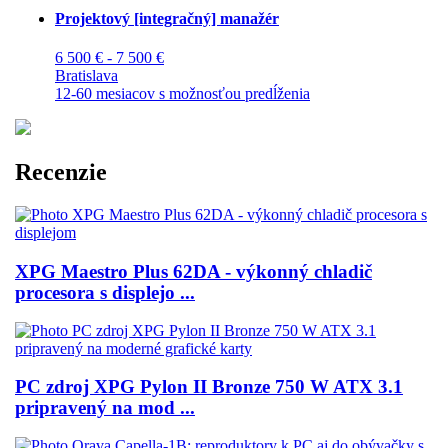
Projektový [integračný] manažér
6 500 € - 7 500 €
Bratislava
12-60 mesiacov s možnosťou predĺženia
Recenzie
XPG Maestro Plus 62DA - výkonný chladič
procesora s displejo ...
PC zdroj XPG Pylon II Bronze 750 W ATX 3.1
pripravený na mod ...