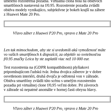
umelého rozostrenia pozadia. Virtuálna clona bola na obidvoch
smartfónoch nastavená na f/0.95. Rozostrenie pozadia zvládli
obidva modely vynikajúco, subjektívne je bokeh krajší na zábere
z Huawei Mate 20 Pro.
Vľavo záber z Huawei P20 Pro, vpravo z Mate 20 Pro
Len tak mimochodom, aby ste si uvedomili akú vymoženosť máte
vo vašich smartfónoch k dispozícii, za objektív so svetelnosťou
f/0.95 značky Leica by ste zaplatili viac než 10 000 eur.
Test rozostrenia na (GDPR kompatibilnom) plyšiakovi
pripomínajúcom ľudskú tvár. Jedna dvojica záberov je v dobre
osvetlenom interiéri, druhá dvojča je odfotená von v záhrade.
Obidva smartfóny zvládli túto scénu s umelým rozostrením
pozadia pri virtuálnej clone f/0,95 veľmi dobre. Pri záveroch
v záhrade sú nepatrné anomálie v hornej časti obrysu hlavy.
Vľavo záber z Huawei P20 Pro, vpravo z Mate 20 Pro