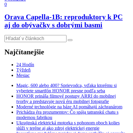
0
Orava Capella-1B: reproduktory k PC
aj do obývačky s dobrými basmi
Najčítanejšie
24 Hodín
Týždeň
Mesiac
Magic, 600 alebo 400? Sprievodca, vďaka ktorému si
vyberiete smartfón HONOR presne podľa seba
HONOR prináša filmové postupy ARRI do mobilnej
tvorby a predstavuje novú éru mobilnej fotografie
Moderné technológie na báze AI pomáhajú záchranárom
Prichádza éra prozumentov: Čo spája tatranskú chatu s
modernou fabrikou
Ukrajinská elektrická motorka s pohonom oboch kolies
slúži v teréne aj ako zdroj elektrickej energie