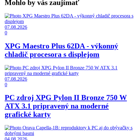
Mohlo by vás zaujímať
07.08.2026
0
XPG Maestro Plus 62DA - výkonný
chladič procesora s displejom
07.08.2026
0
PC zdroj XPG Pylon II Bronze 750 W
ATX 3.1 pripravený na moderné
grafické karty
04.08.2026