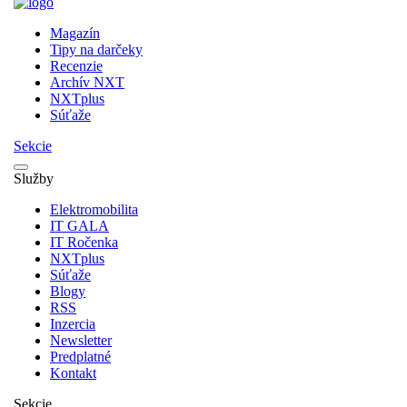
Magazín
Tipy na darčeky
Recenzie
Archív NXT
NXTplus
Súťaže
Sekcie
Služby
Elektromobilita
IT GALA
IT Ročenka
NXTplus
Súťaže
Blogy
RSS
Inzercia
Newsletter
Predplatné
Kontakt
Sekcie