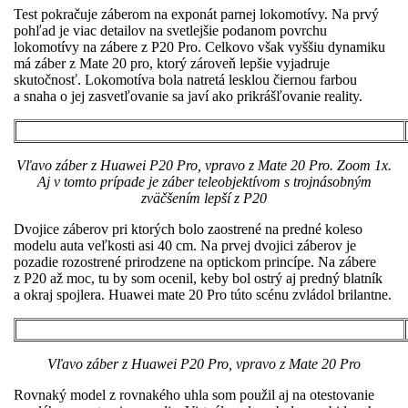
Test pokračuje záberom na exponát parnej lokomotívy. Na prvý
pohľad je viac detailov na svetlejšie podanom povrchu
lokomotívy na zábere z P20 Pro. Celkovo však vyššiu dynamiku
má záber z Mate 20 pro, ktorý zároveň lepšie vyjadruje
skutočnosť. Lokomotíva bola natretá lesklou čiernou farbou
a snaha o jej zasvetľovanie sa javí ako prikrášľovanie reality.
Vľavo záber z Huawei P20 Pro, vpravo z Mate 20 Pro. Zoom 1x.
Aj v tomto prípade je záber teleobjektívom s trojnásobným
zväčšením lepší z P20
Dvojice záberov pri ktorých bolo zaostrené na predné koleso
modelu auta veľkosti asi 40 cm. Na prvej dvojici záberov je
pozadie rozostrené prirodzene na optickom princípe. Na zábere
z P20 až moc, tu by som ocenil, keby bol ostrý aj predný blatník
a okraj spojlera. Huawei mate 20 Pro túto scénu zvládol brilantne.
Vľavo záber z Huawei P20 Pro, vpravo z Mate 20 Pro
Rovnaký model z rovnakého uhla som použil aj na otestovanie