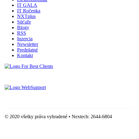
IT GALA
IT Ročenka
NXTplus
Súťaže
Blogy
RSS
Inzercia
Newsletter
Predplatné
Kontakt
Vytvorené spoločnosťou For Best Clients, s.r.o.
Hostingove služby poskytuje spoločnosť WebSupport, s.r.o.
© 2020 všetky práva vyhradené • Nextech: 2644-6804