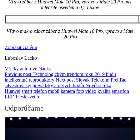
Vľavo záber z Huawei Mate 10 Pro, vpravo z Mate 20 Pro pri
intenzite osvetlenia 0,5 Luxov
Vľavo makro záber záber z Huawei Mate 10 Pro, vpravo z Mate
20 Pro
Zobrazit Galériu
Ľuboslav Lacko
Všetky autorove články
Previous post
Technologickým trendom roku 2019 budú
inteligentné reproduktory
Next post
Slovak Telekom: Prehľad
silvestrovskej prevádzky a prvých hodín Nového roka
Huawei
smart
telefon
mobil
kamera
foto
video
kvalita
smartfon
LED
blesk
svetlo
Odporúčame