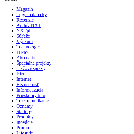
Magazín
Tipy na darčeky
Recenzie
Archív NXT
NXTplus
Súťaže
Výskum
Technológie
ITPro
Ako na to
Špeciálne projekty
Tlačové správy
Biznis
Internet
Bezpečnosť
Informatizácia
Prieskumy trhu
Telekomunikácie
Oznamy
Startupy
Produkty
Inovácie
Promo
Lifestyle