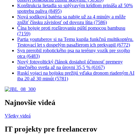
Konštrukcia lietadla so splývavým krídlom prináša až 50%
spotrebu paliva (8495)
Nová sodíková batéria sa nabije už za 4 minúty a môže
znížiť čínsku závislosť od dovozu lítia (7586)
Čína bojuje proti rozširovaniu púští pomocou bambusu
(7159)
Partia youtuberov si na Temu kupila funkčnú multikoptéru.
Testovací let s dospelým pasažierom ich prekvapil (6772)
Syn prerobil robotického psa na terénny vozík pre svojho
otca (6483)
Nový fotovoltický článok dosiahol účinnosť premeny
slnečného svetla až na úrovni 35,5 % (6167)
Ruskí vojaci na bojisku prežijú vďaka dronom riadeným AI
iba 20 až 30 minút (5781)
Najnovšie videá
Všetky videá
IT projekty pre freelancerov