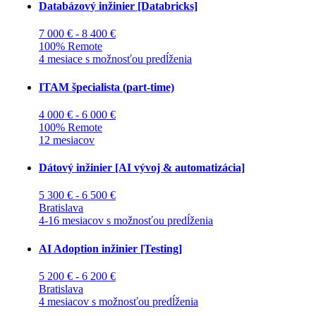
Databázový inžinier [Databricks]
7 000 € - 8 400 €
100% Remote
4 mesiace s možnosťou predĺženia
ITAM špecialista (part-time)
4 000 € - 6 000 €
100% Remote
12 mesiacov
Dátový inžinier [AI vývoj & automatizácia]
5 300 € - 6 500 €
Bratislava
4-16 mesiacov s možnosťou predĺženia
AI Adoption inžinier [Testing]
5 200 € - 6 200 €
Bratislava
4 mesiacov s možnosťou predĺženia