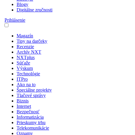
Blogy
Digitálne zručnosti
Prihlásenie
Magazín
Tipy na darčeky
Recenzie
Archív NXT
NXTplus
Súťaže
Výskum
Technológie
ITPro
Ako na to
Špeciálne projekty
Tlačové správy
Biznis
Internet
Bezpečnosť
Informatizácia
Prieskumy trhu
Telekomunikácie
Oznamy