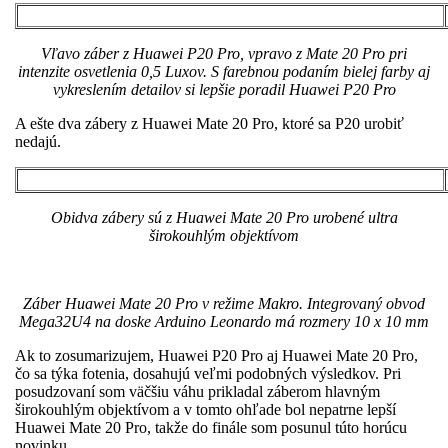
Vľavo záber z Huawei P20 Pro, vpravo z Mate 20 Pro pri
intenzite osvetlenia 0,5 Luxov. S farebnou podaním bielej farby aj
vykreslením detailov si lepšie poradil Huawei P20 Pro
A ešte dva zábery z Huawei Mate 20 Pro, ktoré sa P20 urobiť
nedajú.
Obidva zábery sú z Huawei Mate 20 Pro urobené ultra
širokouhlým objektívom
Záber Huawei Mate 20 Pro v režime Makro. Integrovaný obvod
Mega32U4 na doske Arduino Leonardo má rozmery 10 x 10 mm
Ak to zosumarizujem, Huawei P20 Pro aj Huawei Mate 20 Pro,
čo sa týka fotenia, dosahujú veľmi podobných výsledkov. Pri
posudzovaní som väčšiu váhu prikladal záberom hlavným
širokouhlým objektívom a v tomto ohľade bol nepatrne lepší
Huawei Mate 20 Pro, takže do finále som posunul túto horúcu
novinku