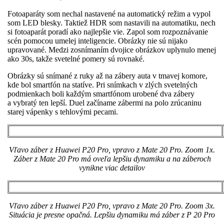
Fotoaparáty som nechal nastavené na automatický režim a vypol
som LED blesky. Taktiež HDR som nastavili na automatiku, nech
si fotoaparát poradí ako najlepšie vie. Zapol som rozpoznávanie
scén pomocou umelej inteligencie. Obrázky nie sú nijako
upravované. Medzi zosnímaním dvojice obrázkov uplynulo menej
ako 30s, takže svetelné pomery sú rovnaké.
Obrázky sú snímané z ruky až na zábery auta v tmavej komore,
kde bol smartfón na statíve. Pri snímkach v zlých svetelných
podmienkach boli každým smartfónom urobené dva zábery
a vybratý ten lepší. Duel začíname zábermi na polo zrúcaninu
starej vápenky s tehlovými pecami.
Vľavo záber z Huawei P20 Pro, vpravo z Mate 20 Pro. Zoom 1x.
Záber z Mate 20 Pro má oveľa lepšiu dynamiku a na záberoch
vynikne viac detailov
Vľavo záber z Huawei P20 Pro, vpravo z Mate 20 Pro. Zoom 3x.
Situácia je presne opačná. Lepšiu dynamiku má záber z P 20 Pro