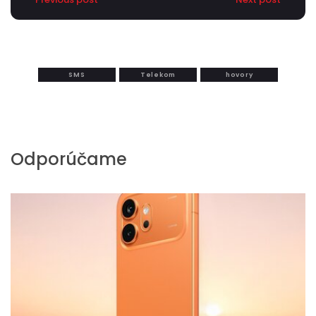
SMS
Telekom
hovory
Odporúčame