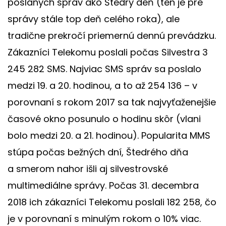
poslaných správ ako Štedrý deň (ten je pre
správy stále top deň celého roka), ale
tradične prekročí priemernú dennú prevádzku.
Zákazníci Telekomu poslali počas Silvestra 3
245 282 SMS. Najviac SMS správ sa poslalo
medzi 19. a 20. hodinou, a to až 254 136 – v
porovnaní s rokom 2017 sa tak najvyťaženejšie
časové okno posunulo o hodinu skôr (vlani
bolo medzi 20. a 21. hodinou). Popularita MMS
stúpa počas bežných dní, Štedrého dňa
a smerom nahor išli aj silvestrovské
multimediálne správy. Počas 31. decembra
2018 ich zákazníci Telekomu poslali 182 258, čo
je v porovnaní s minulým rokom o 10% viac.