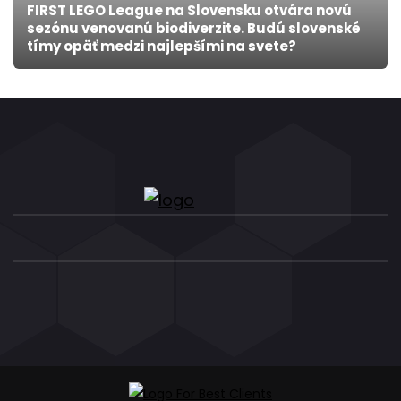
FIRST LEGO League na Slovensku otvára novú
sezónu venovanú biodiverzite. Budú slovenské
tímy opäť medzi najlepšími na svete?