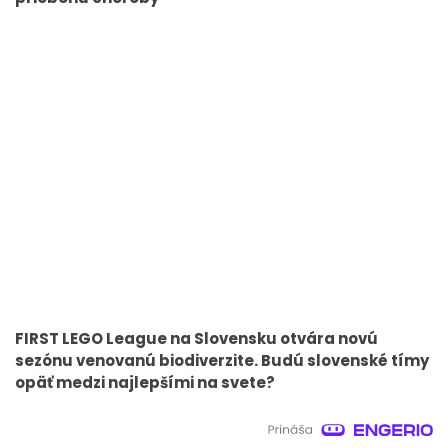
FIRST LEGO League na Slovensku otvára novú
sezónu venovanú biodiverzite. Budú slovenské tímy
opäť medzi najlepšími na svete?