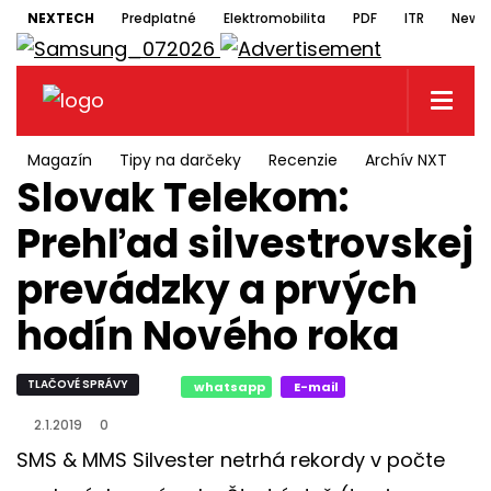
NEXTECH
Predplatné
Elektromobilita
PDF
ITR
Newsl
Magazín
Tipy na darčeky
Recenzie
Archív NXT
N
Slovak Telekom:
Prehľad silvestrovskej
prevádzky a prvých
hodín Nového roka
TLAČOVÉ SPRÁVY
whatsapp
E-mail
2.1.2019
0
SMS & MMS Silvester netrhá rekordy v počte