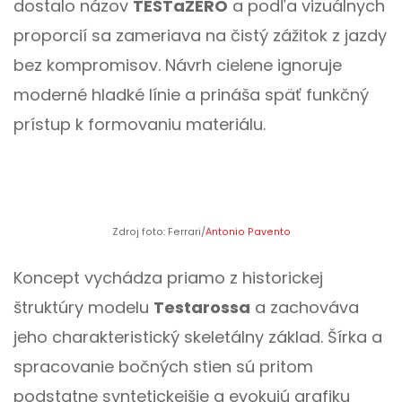
dostalo názov
TESTaZERO
a podľa vizuálnych
proporcií sa zameriava na čistý zážitok z jazdy
bez kompromisov. Návrh cielene ignoruje
moderné hladké línie a prináša späť funkčný
prístup k formovaniu materiálu.
Zdroj foto: Ferrari/
Antonio Pavento
Koncept vychádza priamo z historickej
štruktúry modelu
Testarossa
a zachováva
jeho charakteristický skeletálny základ. Šírka a
spracovanie bočných stien sú pritom
podstatne syntetickejšie a evokujú grafiku