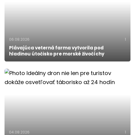
06.08.2026
1
Plávajúca veterná farma vytvorila pod
hladinou útočisko pre morské živočíchy
04.08.2026
1