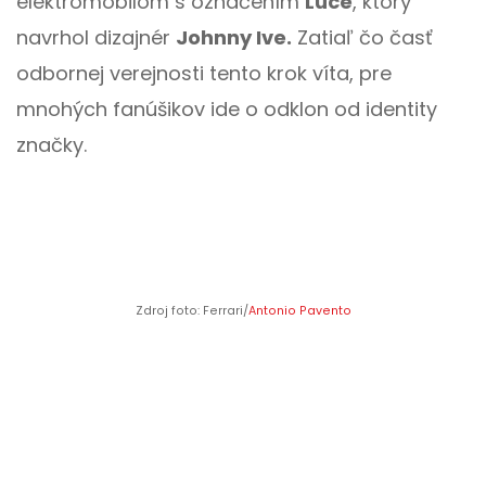
elektromobilom s označením
Luce
, ktorý
navrhol dizajnér
Johnny Ive.
Zatiaľ čo časť
odbornej verejnosti tento krok víta, pre
mnohých fanúšikov ide o odklon od identity
značky.
Zdroj foto: Ferrari/
Antonio Pavento