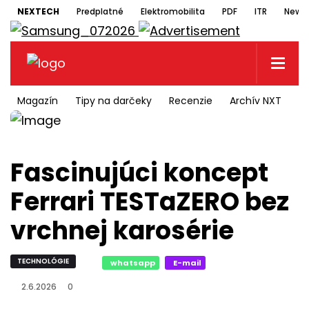
NEXTECH
Predplatné
Elektromobilita
PDF
ITR
Newsl
Magazín
Tipy na darčeky
Recenzie
Archív NXT
N
Fascinujúci koncept
Ferrari TESTaZERO bez
vrchnej karosérie
TECHNOLÓGIE
whatsapp
E-mail
2.6.2026
0