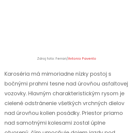
Zdroj foto: Ferrari/
Antonio Pavento
Karoséria má mimoriadne nízky postoj s
bočnými prahmi tesne nad úrovňou asfaltovej
vozovky. Hlavným charakteristickým rysom je
cielené odstránenie všetkých vrchných dielov
nad úrovňou kolien posádky. Priestor priamo
nad samotnými kolesami zostal úplne
otvorený, čím umocňuje dojem jazdy pod