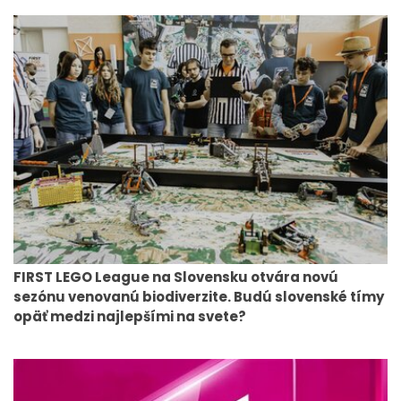
FIRST LEGO League na Slovensku otvára novú
sezónu venovanú biodiverzite. Budú slovenské tímy
opäť medzi najlepšími na svete?