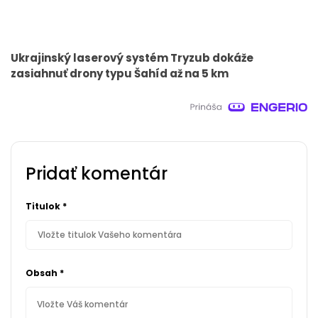
Ukrajinský laserový systém Tryzub dokáže
zasiahnuť drony typu Šahíd až na 5 km
Pridať komentár
Titulok
*
Obsah
*