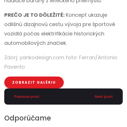
riadiace barany z leteckého priemyslu.
PREČO JE TO DÔLEŽITÉ:
Koncept ukazuje
odlišnú dizajnovú cestu vývoja pre športové
vozidlá počas elektrifikácie historických
automobilových značiek.
Zdorj:
yankodesign.com
foto: Ferrari/
Antonio
Pavento
ZOBRAZIT GALÉRIU
Previous post
Next post
Odporúčame