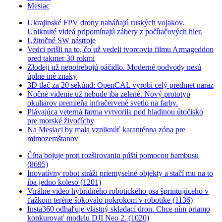
Mesiac
Ukrajinské FPV drony naháňajú ruských vojakov.
Uniknuté videá pripomínajú zábery z počítačových hier.
Užitočné SW nástroje
Vedci prišli na to, čo už vedeli tvorcovia filmu Armageddon
pred takmer 30 rokmi
Zlodeji už nepotrebujú páčidlo. Moderné podvody nesú
úplne iné znaky
3D tlač za 20 sekúnd: OpenCAL vyrobí celý predmet naraz
Nočné videnie už nebude iba zelené. Nový prototyp
okuliarov premieňa infračervené svetlo na farby.
Plávajúca veterná farma vytvorila pod hladinou útočisko
pre morské živočíchy
Na Mesiaci by mala vzniknúť karanténna zóna pre
mimozemštanov
Čína bojuje proti rozširovaniu púští pomocou bambusu
(8695)
Inovatívny robot stráži priemyselné objekty a stačí mu na to
iba jedno koleso (1201)
Virálne video hybridného robotického psa šprintujúceho v
ťažkom teréne šokovalo pokrokom v robotike (1136)
Insta360 odhaľuje vlastný skladací dron. Chce ním priamo
konkurovať modelu DJI Neo 2. (1020)