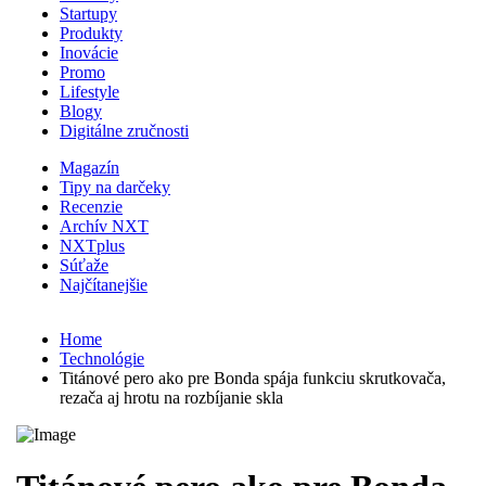
Startupy
Produkty
Inovácie
Promo
Lifestyle
Blogy
Digitálne zručnosti
Magazín
Tipy na darčeky
Recenzie
Archív NXT
NXTplus
Súťaže
Najčítanejšie
Home
Technológie
Titánové pero ako pre Bonda spája funkciu skrutkovača,
rezača aj hrotu na rozbíjanie skla