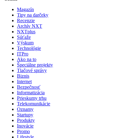
Magazín
Tipy na darčeky
Recenzie
Archív NXT
NXTplus
Súťaže
Výskum
Technológie
ITPro
Ako na to
Špeciálne projekty
Tlačové správy
Biznis
Internet
Bezpečnosť
Informatizácia
Prieskumy trhu
Telekomunikácie
Oznamy
Startupy
Produkty
Inovácie
Promo
Lifestyle