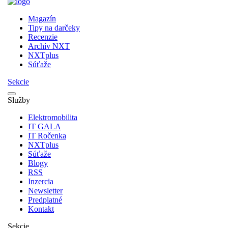
Magazín
Tipy na darčeky
Recenzie
Archív NXT
NXTplus
Súťaže
Sekcie
Služby
Elektromobilita
IT GALA
IT Ročenka
NXTplus
Súťaže
Blogy
RSS
Inzercia
Newsletter
Predplatné
Kontakt
Sekcie