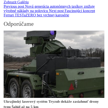
Zobrazit Galériu
Previous post
Nová generácia autonómnych taxíkov znižuje
výrobné náklady na polovicu
Next post
Fascinujúci koncept
Ferrari TESTaZERO bez vrchnej karosérie
Odporúčame
Ukrajinský laserový systém Tryzub dokáže zasiahnuť drony
typu Šahíd až na 5 km