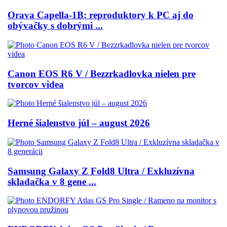
Orava Capella-1B: reproduktory k PC aj do
obývačky s dobrými ...
Canon EOS R6 V / Bezzrkadlovka nielen pre
tvorcov videa
Herné šialenstvo júl – august 2026
Samsung Galaxy Z Fold8 Ultra / Exkluzívna
skladačka v 8 gene ...