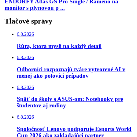
ENDORFY Atlas GS Pro Single / Rameno na
monitor s plynovou p ...
Tlačové správy
6.8.2026
Rúra, ktorá myslí na každý detail
6.8.2026
Odborníci rozpoznajú tváre vytvorené AI v
menej ako polovici prípadov
6.8.2026
Späť do školy s ASUS-om: Notebooky pre
študentov aj rodiny
6.8.2026
Spoločnosť Lenovo podporuje Esports World
Cup 2026 ako zakladajúci partner