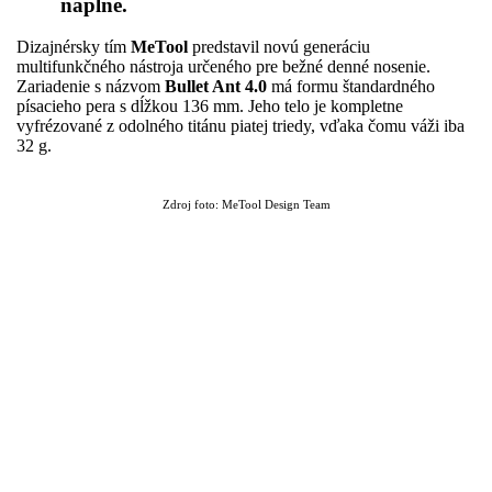
náplne.
Dizajnérsky tím
MeTool
predstavil novú generáciu
multifunkčného nástroja určeného pre bežné denné nosenie.
Zariadenie s názvom
Bullet Ant 4.0
má formu štandardného
písacieho pera s dĺžkou 136 mm. Jeho telo je kompletne
vyfrézované z odolného titánu piatej triedy, vďaka čomu váži iba
32 g.
Zdroj foto: MeTool Design Team