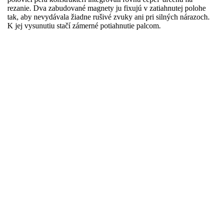
rezanie. Dva zabudované magnety ju fixujú v zatiahnutej polohe
tak, aby nevydávala žiadne rušivé zvuky ani pri silných nárazoch.
K jej vysunutiu stačí zámerné potiahnutie palcom.