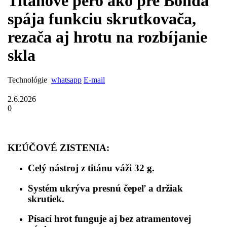
Titánové pero ako pre Bonda
spája funkciu skrutkovača,
rezača aj hrotu na rozbíjanie
skla
Technológie
whatsapp
E-mail
2.6.2026
0
KĽÚČOVÉ ZISTENIA:
Celý nástroj z titánu váži 32 g.
Systém ukrýva presnú čepeľ a držiak
skrutiek.
Písací hrot funguje aj bez atramentovej