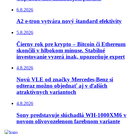
6.8.2026
A2 e-tron vytvára nový štandard efektivity
5.8.2026
Čierny rok pre krypto – Bitcoin či Ethereum
skončili v hlbokom mínuse. Stabilné
investovanie vyzerá inak, upozorňuje expert
4.8.2026
Novú VLE od značky Mercedes-Benz si
odteraz možno objednať aj v ďalších
atraktívnych variantoch
4.8.2026
Sony predstavuje slúchadlá WH-1000XM6 v
novom olivovozelenom farebnom variante