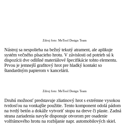
Zdroj foto: MeTool Design Team
Nástroj sa nespolieha na bežný tekutý atrament, ale aplikuje
systém večného písacieho hrotu. V závislosti od potrieb sú k
dispozícii dve odlišné materiálové špecifikácie tohto elementu.
Prvou je jemnejší grafitový hrot pre hladký kontakt so
štandardným papierom v kancelárii.
Zdroj foto: MeTool Design Team
Druhú možnosť predstavuje zliatinový hrot s extrémne vysokou
tvrdosťou na vonkajšie použitie. Tento komponent odolá pádom
na tvrdý betón a dokáže vytvoriť stopu na dreve či plaste. Zadná
strana zariadenia navyše disponuje otvorom pre osadenie
volfrámového hrotu na rozbíjanie napr. automobilových skiel.