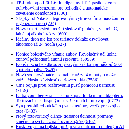
TP-Link Tapo L901-6: Inteligentný LED pásik s dvoma
pohybovými senzormi pre pohodlné a automatické
osvetlenie domácnosti (836)
Šľapky od Nike s integrovaným vyhrievaním a masážou na
regeneráciu nôh (724)
Nový smart prsteň umožní sledovať glukózu, vitamín C,
laktát aj alkohol v krvi (609)
Ideálny dron nie len pre turistov dokáže osvetľovať
táborisko až 24 hodín (527)
Koniec bolestivého vŕtania zubov. Revolučný gél úplne
obnoví poškodenú zubnú sklovinu. (50589)
Konštrukcia lietadla so splývavým krídlom prináša až 50%
spotrebu paliva (8495)
Nová sodíková batéria sa nabije už za 4 minúty a môže
znížiť čínsku závislosť od dovozu lítia (7586)
Čína bojuje proti rozširovaniu púští pomocou bambusu
(7159)
Partia youtuberov si na Temu kupila funkčnú multikoptéru.
Testovací let s dospelým pasažierom ich prekvapil (6772)
Syn prerobil robotického psa na terénny vozík pre svojho
otca (6483)
Nový fotovoltický článok dosiahol účinnosť premeny
slnečného svetla až na úrovni 35,5 % (6167)
Ruskí vojaci na bojisku prežijú vďaka dronom riadeným AI