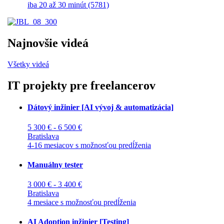
iba 20 až 30 minút (5781)
Najnovšie videá
Všetky videá
IT projekty pre freelancerov
Dátový inžinier [AI vývoj & automatizácia]
5 300 € - 6 500 €
Bratislava
4-16 mesiacov s možnosťou predĺženia
Manuálny tester
3 000 € - 3 400 €
Bratislava
4 mesiace s možnosťou predĺženia
AI Adoption inžinier [Testing]