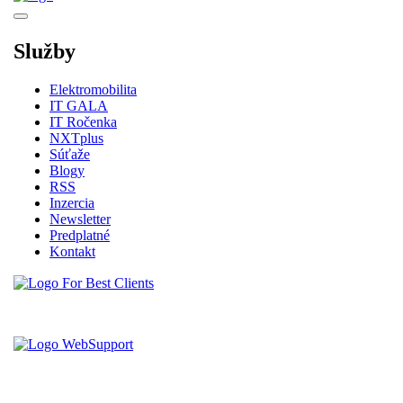
Služby
Elektromobilita
IT GALA
IT Ročenka
NXTplus
Súťaže
Blogy
RSS
Inzercia
Newsletter
Predplatné
Kontakt
Vytvorené spoločnosťou For Best Clients, s.r.o.
Hostingove služby poskytuje spoločnosť WebSupport, s.r.o.