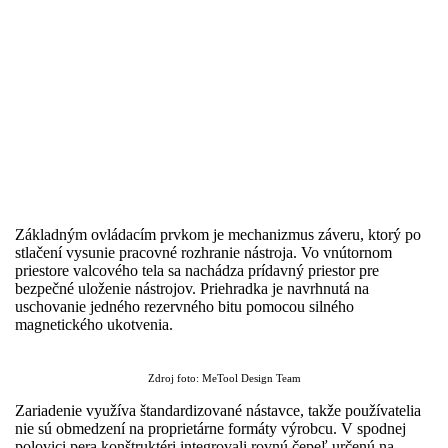
Základným ovládacím prvkom je mechanizmus záveru, ktorý po
stlačení vysunie pracovné rozhranie nástroja. Vo vnútornom
priestore valcového tela sa nachádza prídavný priestor pre
bezpečné uloženie nástrojov. Priehradka je navrhnutá na
uschovanie jedného rezervného bitu pomocou silného
magnetického ukotvenia.
Zdroj foto: MeTool Design Team
Zariadenie využíva štandardizované nástavce, takže používatelia
nie sú obmedzení na proprietárne formáty výrobcu. V spodnej
polovici pera konštruktéri integrovali rovnú čepeľ určenú na