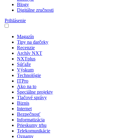
Blogy
Digitálne zručnosti
Prihlásenie
Magazín
Tipy na darčeky
Recenzie
Archív NXT
NXTplus
Súťaže
Výskum
Technológie
ITPro
Ako na to
Špeciálne projekty
Tlačové správy
Biznis
Internet
Bezpečnosť
Informatizácia
Prieskumy trhu
Telekomunikácie
Oznamy