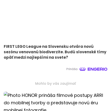
FIRST LEGO League na Slovensku otvára novú
sezónu venovanú biodiverzite. Budú slovenské tímy
opäť medzi najlepšími na svete?
Mohlo by vás zaujímať