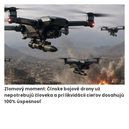
Zlomový moment: Čínske bojové drony už
nepotrebujú človeka a pri likvidácii cieľov dosahujú
100% úspešnosť