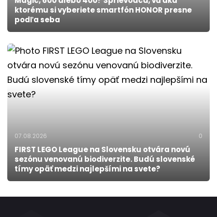
Magic, 600 alebo 400? Sprievodca, vďaka
ktorému si vyberiete smartfón HONOR presne
podľa seba
07.08.2026
0
FIRST LEGO League na Slovensku otvára novú
sezónu venovanú biodiverzite. Budú slovenské
tímy opäť medzi najlepšími na svete?