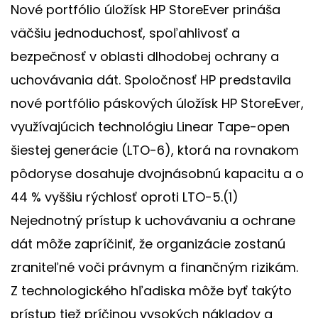
Nové portfólio úložísk HP StoreEver prináša
väčšiu jednoduchosť, spoľahlivosť a
bezpečnosť v oblasti dlhodobej ochrany a
uchovávania dát. Spoločnosť HP predstavila
nové portfólio páskových úložísk HP StoreEver,
využívajúcich technológiu Linear Tape-open
šiestej generácie (LTO-6), ktorá na rovnakom
pôdoryse dosahuje dvojnásobnú kapacitu a o
44 % vyššiu rýchlosť oproti LTO-5.(1)
Nejednotný prístup k uchovávaniu a ochrane
dát môže zapríčiniť, že organizácie zostanú
zraniteľné voči právnym a finančným rizikám.
Z technologického hľadiska môže byť takýto
prístup tiež príčinou vysokých nákladov a