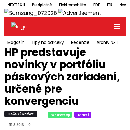
NEXTECH
Predplatné
Elektromobilita
PDF
ITR
Newsl
Magazín
Tipy na darčeky
Recenzie
Archív NXT
N
HP predstavuje
novinky v portfóliu
páskových zariadení,
určené pre
konvergenciu
TLAČOVÉ SPRÁVY
whatsapp
E-mail
15.3.2013
0