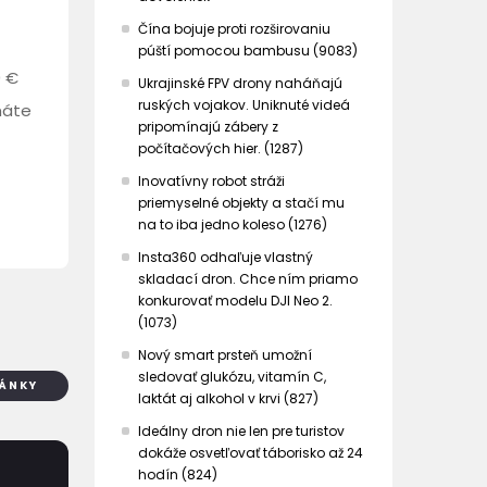
Čína bojuje proti rozširovaniu
púští pomocou bambusu (9083)
0 €
Ukrajinské FPV drony naháňajú
ruských vojakov. Uniknuté videá
máte
pripomínajú zábery z
počítačových hier. (1287)
Inovatívny robot stráži
priemyselné objekty a stačí mu
na to iba jedno koleso (1276)
Insta360 odhaľuje vlastný
skladací dron. Chce ním priamo
konkurovať modelu DJI Neo 2.
(1073)
Nový smart prsteň umožní
sledovať glukózu, vitamín C,
LÁNKY
laktát aj alkohol v krvi (827)
Ideálny dron nie len pre turistov
dokáže osvetľovať táborisko až 24
hodín (824)