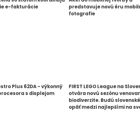
e e-fakturácie
predstavuje novú éru mobil
fotografie
tro Plus 62DA - výkonný
FIRST LEGO League na Slove
procesora s displejom
otvára novú sezónu venova
biodiverzite. Budú slovensk
opäť medzi najlepšími na sv