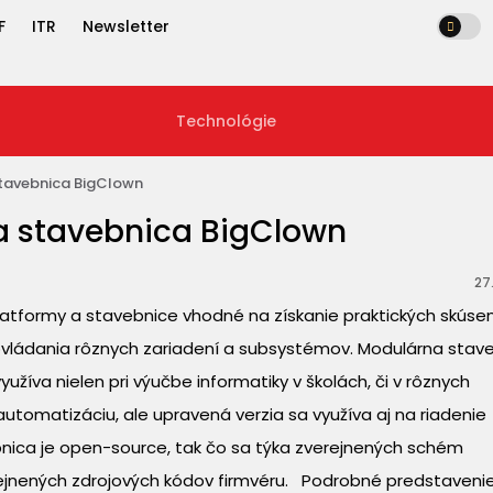
F
ITR
Newsletter
Technológie
stavebnica BigClown
a stavebnica BigClown
27
atformy a stavebnice vhodné na získanie praktických skúse
 ovládania rôznych zariadení a subsystémov. Modulárna stav
yužíva nielen pri výučbe informatiky v školách, či v rôznych
utomatizáciu, ale upravená verzia sa využíva aj na riadenie
nica je open-source, tak čo sa týka zverejnených schém
rejnených zdrojových kódov firmvéru. Podrobné predstaveni