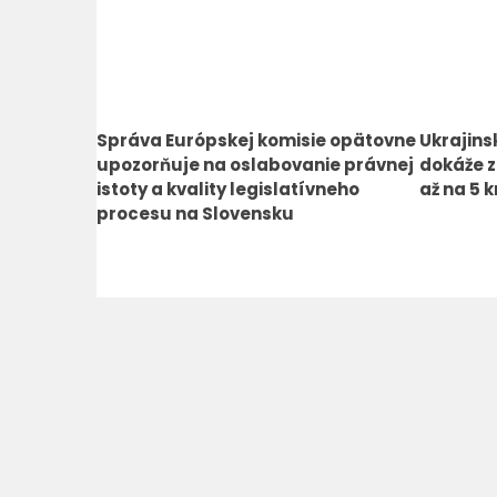
Správa Európskej komisie opätovne
Ukrajins
upozorňuje na oslabovanie právnej
dokáže z
istoty a kvality legislatívneho
až na 5 
procesu na Slovensku