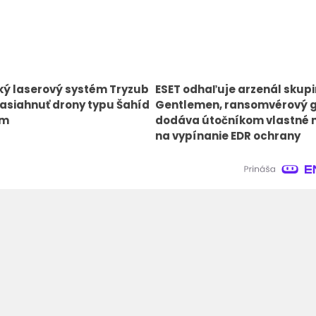
ký laserový systém Tryzub
ESET odhaľuje arzenál skup
asiahnuť drony typu Šahíd
Gentlemen, ransomvérový 
km
dodáva útočníkom vlastné 
na vypínanie EDR ochrany