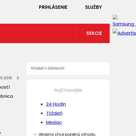
PRIHLÁSENIE
SLUŽBY
SEKCIE
.5.2019
0
ností
Najčítanejšie
ebnica
24 Hodín
Týždeň
Mesiac
e
Ukrajina chce početnú výhodu