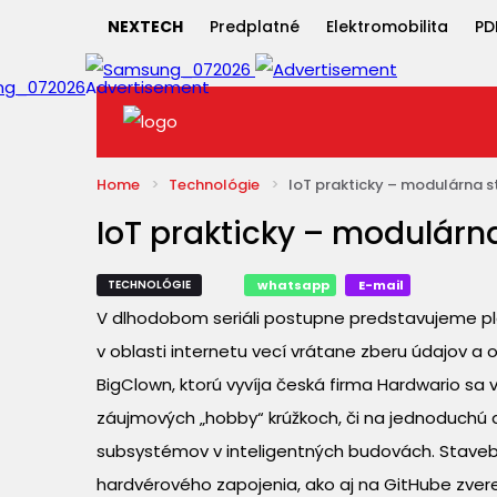
NEXTECH
Predplatné
Elektromobilita
PD
Home
Technológie
IoT prakticky – modulárna 
IoT prakticky – modulárn
TECHNOLÓGIE
whatsapp
E-mail
V dlhodobom seriáli postupne predstavujeme pl
v oblasti internetu vecí vrátane zberu údajov a
BigClown, ktorú vyvíja česká firma Hardwario sa v
záujmových „hobby“ krúžkoch, či na jednoduchú a
subsystémov v inteligentných budovách. Staveb
hardvérového zapojenia, ako aj na GitHube zve