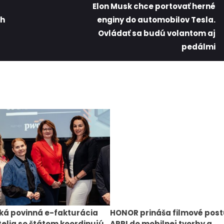
Elon Musk chce portovať herné
ch
enginy do automobilov Tesla.
Ovládať sa budú volantom aj
pedálmi
ká povinná e-fakturácia
HONOR prináša filmové pos
elia so štátom koordinujú
ARRI do mobilnej tvorby a