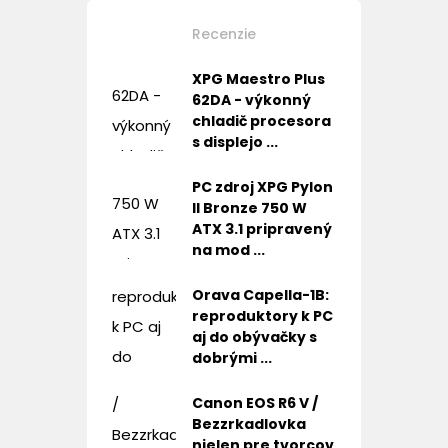
Recenzie
XPG Maestro Plus
62DA - výkonný
chladič procesora
s displejo ...
PC zdroj XPG Pylon
II Bronze 750 W
ATX 3.1 pripravený
na mod ...
Orava Capella-1B:
reproduktory k PC
aj do obývačky s
dobrými ...
Canon EOS R6 V /
Bezzrkadlovka
nielen pre tvorcov