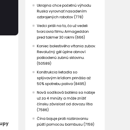
Ukrajina chce početnú výhodu
Ruska vyrovnať nasadením
ozbrojených robotov (778)
Vedci prišli na to, čo už vedeli
tvorcovia filmu Armageddon
pred takmer 30 rokmi (666)
Koniec bolestivého vŕtania zubov.
Revolučný gél úplne obnoví
poškodenú zubnú sklovinu.
(50589)
Konštrukcia lietadla so
splývavým krídlom prináša až
50% spotrebu paliva (8495)
Nová sodíková batéria sa nabije
už za 4 minúty a môže znížiť
čínsku závislosť od dovozu lítia
(7586)
Čína bojuje proti rozširovaniu
tupy
púští pomocou bambusu (7159)