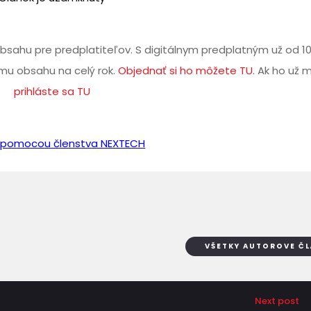
bsahu pre predplatiteľov. S digitálnym predplatným už od 1
u obsahu na celý rok.
Objednať si ho môžete TU
. Ak ho už 
prihláste sa TU
iť pomocou členstva NEXTECH
VŠETKY AUTOROVE Č
Next post