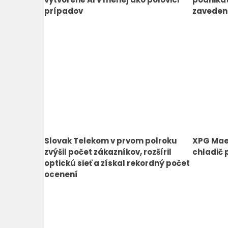
prípadov
zavedeni
Slovak Telekom v prvom polroku
XPG Maes
zvýšil počet zákazníkov, rozšíril
chladič 
optickú sieť a získal rekordný počet
ocenení