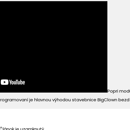
Popri mod
rogramovaní je hlavnou výhodou stavebnice BigClown bezd .
Článok je uzamknutý