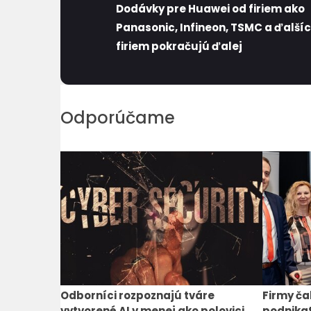
Dodávky pre Huawei od firiem ako
Panasonic, Infineon, TSMC a ďalší
firiem pokračujú ďalej
Odporúčame
Odborníci rozpoznajú tváre
Firmy ča
vytvorené AI v menej ako polovici
podnikat