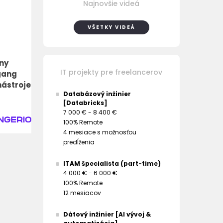
Najnovšie videá
VŠETKY VIDEÁ
iny
IT projekty pre freelancerov
gang
nástroje
Databázový inžinier
[Databricks]
7 000 € - 8 400 €
100% Remote
4 mesiace s možnosťou
predĺženia
ITAM špecialista (part-time)
4 000 € - 6 000 €
100% Remote
12 mesiacov
Dátový inžinier [AI vývoj &