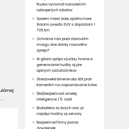
Ruska vyrovnať nasadením
ozbrojených robotov
Sedem miest dole, spálňa hore:
Xiaomi uviedlo SUV s dojazdom 1
705 km
Ochránia nás pred starnutím
mozgu dve dávky nosového
spreja?
AI gitara spája výučbu, hranie a
generovanie hudby aj pre
úplných začiatočníkov
Stredoveké brnenie ako štít proti
kamerám na rozpoznávanie tváre
ulárnej
(Ne)bezpečnosť umelej
..
inteligencie / 5. časť
Biobatéria zo živých rias už
napája hodiny aj senzory
Bezpečnosť firmy počas
dovoleniek