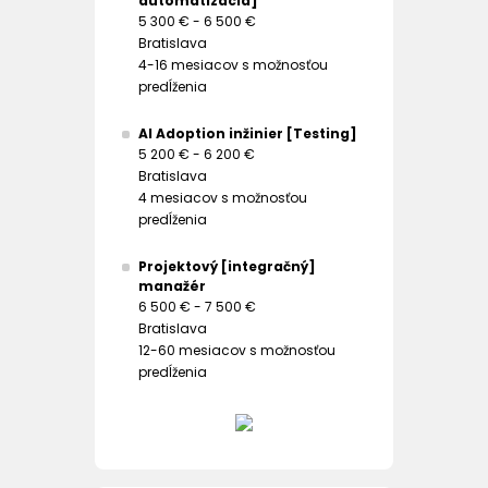
automatizácia]
5 300 € - 6 500 €
Bratislava
4-16 mesiacov s možnosťou
predĺženia
AI Adoption inžinier [Testing]
5 200 € - 6 200 €
Bratislava
4 mesiacov s možnosťou
predĺženia
Projektový [integračný]
manažér
6 500 € - 7 500 €
Bratislava
12-60 mesiacov s možnosťou
predĺženia