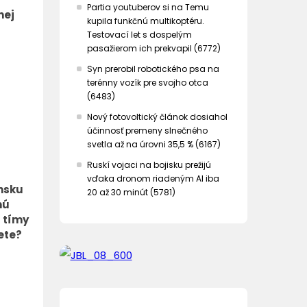
Partia youtuberov si na Temu
nej
kupila funkčnú multikoptéru.
Testovací let s dospelým
pasažierom ich prekvapil (6772)
Syn prerobil robotického psa na
terénny vozík pre svojho otca
(6483)
Nový fotovoltický článok dosiahol
účinnosť premeny slnečného
svetla až na úrovni 35,5 % (6167)
Ruskí vojaci na bojisku prežijú
vďaka dronom riadeným AI iba
nsku
20 až 30 minút (5781)
nú
é tímy
ete?