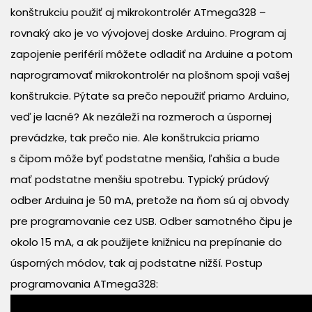
konštrukciu použiť aj mikrokontrolér ATmega328 –
rovnaký ako je vo vývojovej doske Arduino. Program aj
zapojenie periférií môžete odladiť na Arduine a potom
naprogramovať mikrokontrolér na plošnom spoji vašej
konštrukcie. Pýtate sa prečo nepoužiť priamo Arduino,
veď je lacné? Ak nezáleží na rozmeroch a úspornej
prevádzke, tak prečo nie. Ale konštrukcia priamo
s čipom môže byť podstatne menšia, ľahšia a bude
mať podstatne menšiu spotrebu. Typický prúdový
odber Arduina je 50 mA, pretože na ňom sú aj obvody
pre programovanie cez USB. Odber samotného čipu je
okolo 15 mA, a ak použijete knižnicu na prepínanie do
úsporných módov, tak aj podstatne nižší. Postup
programovania ATmega328: