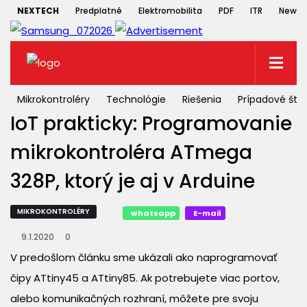
NEXTECH
Predplatné
Elektromobilita
PDF
ITR
Newsle
Mikrokontroléry
Technológie
Riešenia
Prípadové štú
IoT prakticky: Programovanie
mikrokontroléra ATmega
328P, ktorý je aj v Arduine
MIKROKONTROLÉRY
whatsapp
E-mail
9.1.2020
0
V predošlom článku sme ukázali ako naprogramovať
čipy ATtiny45 a ATtiny85. Ak potrebujete viac portov,
alebo komunikačných rozhraní, môžete pre svoju