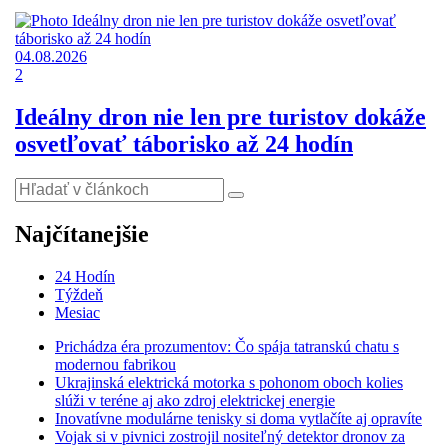
04.08.2026
2
Ideálny dron nie len pre turistov dokáže
osvetľovať táborisko až 24 hodín
Najčítanejšie
24 Hodín
Týždeň
Mesiac
Prichádza éra prozumentov: Čo spája tatranskú chatu s
modernou fabrikou
Ukrajinská elektrická motorka s pohonom oboch kolies
slúži v teréne aj ako zdroj elektrickej energie
Inovatívne modulárne tenisky si doma vytlačíte aj opravíte
Vojak si v pivnici zostrojil nositeľný detektor dronov za