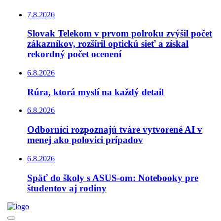
7.8.2026
Slovak Telekom v prvom polroku zvýšil počet
zákazníkov, rozšíril optickú sieť a získal
rekordný počet ocenení
6.8.2026
Rúra, ktorá myslí na každý detail
6.8.2026
Odborníci rozpoznajú tváre vytvorené AI v
menej ako polovici prípadov
6.8.2026
Späť do školy s ASUS-om: Notebooky pre
študentov aj rodiny