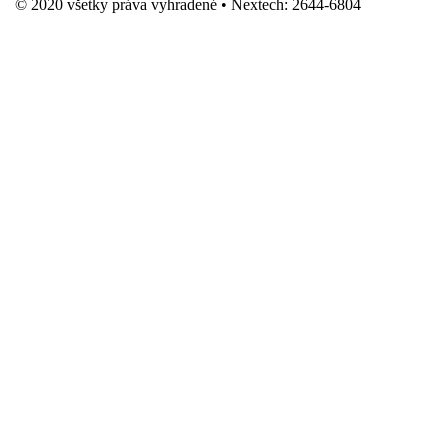
© 2020 všetky práva vyhradené • Nextech: 2644-6804