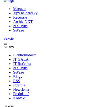
Magazín
Tipy na darčeky
Recenzie
Archív NXT
NXTplus
Súťaže
Sekcie
Služby
Elektromobilita
IT GALA
IT Ročenka
NXTplus
Súťaže
Blogy
RSS
Inzercia
Newsletter
Predplatné
Kontakt
Sekcie