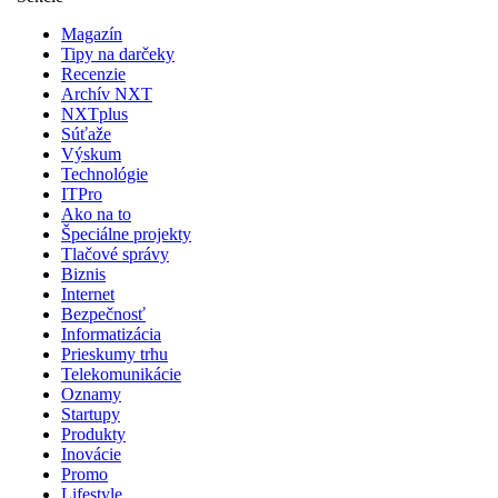
Magazín
Tipy na darčeky
Recenzie
Archív NXT
NXTplus
Súťaže
Výskum
Technológie
ITPro
Ako na to
Špeciálne projekty
Tlačové správy
Biznis
Internet
Bezpečnosť
Informatizácia
Prieskumy trhu
Telekomunikácie
Oznamy
Startupy
Produkty
Inovácie
Promo
Lifestyle