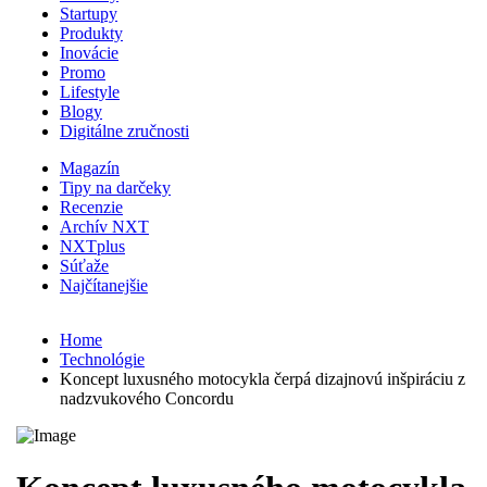
Startupy
Produkty
Inovácie
Promo
Lifestyle
Blogy
Digitálne zručnosti
Magazín
Tipy na darčeky
Recenzie
Archív NXT
NXTplus
Súťaže
Najčítanejšie
Home
Technológie
Koncept luxusného motocykla čerpá dizajnovú inšpiráciu z
nadzvukového Concordu