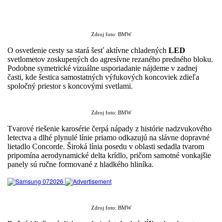
Zdroj foto: BMW
O osvetlenie cesty sa stará šesť aktívne chladených
LED
svetlometov zoskupených do agresívne rezaného predného bloku.
Podobne symetrické vizuálne usporiadanie nájdeme v zadnej
časti, kde šestica samostatných výfukových koncoviek zdieľa
spoločný priestor s koncovými svetlami.
Zdroj foto: BMW
Tvarové riešenie karosérie čerpá nápady z histórie nadzvukového
letectva a dlhé plynulé línie priamo odkazujú na slávne dopravné
lietadlo Concorde. Široká línia posedu v oblasti sedadla tvarom
pripomína aerodynamické delta krídlo, pričom samotné vonkajšie
panely sú ručne formované z hladkého hliníka.
Zdroj foto: BMW