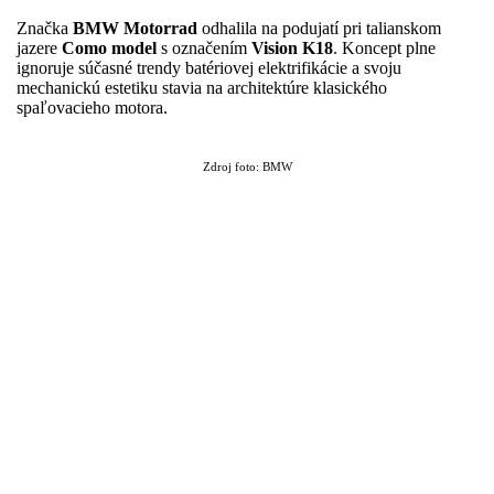
Značka
BMW Motorrad
odhalila na podujatí pri talianskom
jazere
Como model
s označením
Vision K18
. Koncept plne
ignoruje súčasné trendy batériovej elektrifikácie a svoju
mechanickú estetiku stavia na architektúre klasického
spaľovacieho motora.
Zdroj foto: BMW