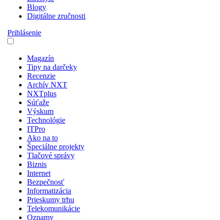
Blogy
Digitálne zručnosti
Prihlásenie
Magazín
Tipy na darčeky
Recenzie
Archív NXT
NXTplus
Súťaže
Výskum
Technológie
ITPro
Ako na to
Špeciálne projekty
Tlačové správy
Biznis
Internet
Bezpečnosť
Informatizácia
Prieskumy trhu
Telekomunikácie
Oznamy