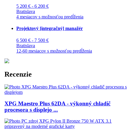
5 200 € - 6 200 €
Bratislava
4 mesiacov s možnosťou predĺženia
Projektový [integračný] manažér
6 500 € - 7 500 €
Bratislava
12-60 mesiacov s možnosťou predĺženia
Recenzie
XPG Maestro Plus 62DA - výkonný chladič
procesora s displejo ...