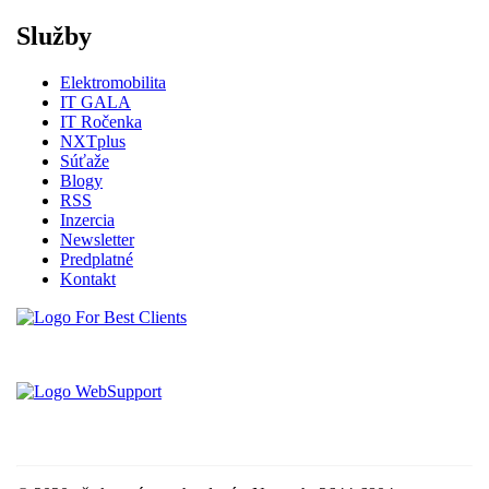
Služby
Elektromobilita
IT GALA
IT Ročenka
NXTplus
Súťaže
Blogy
RSS
Inzercia
Newsletter
Predplatné
Kontakt
Vytvorené spoločnosťou For Best Clients, s.r.o.
Hostingove služby poskytuje spoločnosť WebSupport, s.r.o.