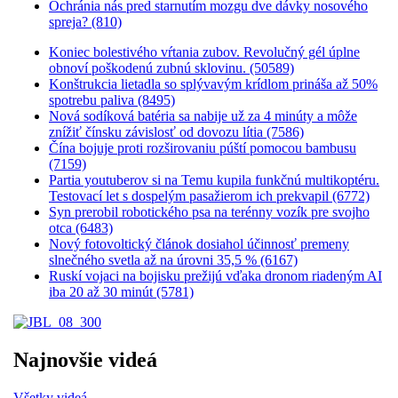
Ochránia nás pred starnutím mozgu dve dávky nosového
spreja? (810)
Koniec bolestivého vŕtania zubov. Revolučný gél úplne
obnoví poškodenú zubnú sklovinu. (50589)
Konštrukcia lietadla so splývavým krídlom prináša až 50%
spotrebu paliva (8495)
Nová sodíková batéria sa nabije už za 4 minúty a môže
znížiť čínsku závislosť od dovozu lítia (7586)
Čína bojuje proti rozširovaniu púští pomocou bambusu
(7159)
Partia youtuberov si na Temu kupila funkčnú multikoptéru.
Testovací let s dospelým pasažierom ich prekvapil (6772)
Syn prerobil robotického psa na terénny vozík pre svojho
otca (6483)
Nový fotovoltický článok dosiahol účinnosť premeny
slnečného svetla až na úrovni 35,5 % (6167)
Ruskí vojaci na bojisku prežijú vďaka dronom riadeným AI
iba 20 až 30 minút (5781)
Najnovšie videá
Všetky videá