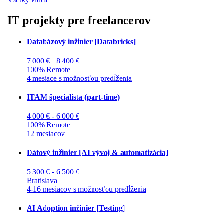
IT projekty pre freelancerov
Databázový inžinier [Databricks]
7 000 € - 8 400 €
100% Remote
4 mesiace s možnosťou predĺženia
ITAM špecialista (part-time)
4 000 € - 6 000 €
100% Remote
12 mesiacov
Dátový inžinier [AI vývoj & automatizácia]
5 300 € - 6 500 €
Bratislava
4-16 mesiacov s možnosťou predĺženia
AI Adoption inžinier [Testing]