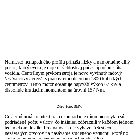
Namiesto nenápadného profilu prináša nízky a mimoriadne dlhý
postoj, ktorý evokuje dojem rýchlosti aj počas úplného státia
vozidla. Centrálnym prvkom stroja je novo vyvinutý radový
šesťvalcový agregát s pracovným objemom 1800 kubických
centimetrov. Tento motor dosahuje najvyšší výkon 67 kW a
disponuje krútiacim momentom na úrovni 157 Nm.
Zdroj foto: BMW
Celá vnútorná architektúra a usporiadanie rámu motocykla sú
podriadené počtu valcov, čo inžinieri zdôraznili v každom jednom
technickom detaile. Predná maska je vybavená šesticou
nezávislých otvorov na nasávanie studeného vzduchu, ktoré ho
smerujú priamo do centrálneho vzduchového filtra.