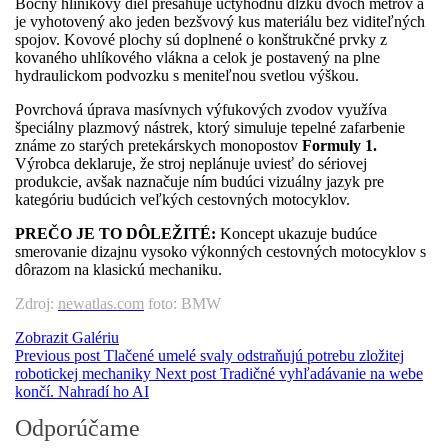
Bočný hliníkový diel presahuje úctyhodnú dĺžku dvoch metrov a
je vyhotovený ako jeden bezšvový kus materiálu bez viditeľných
spojov. Kovové plochy sú doplnené o konštrukčné prvky z
kovaného uhlíkového vlákna a celok je postavený na plne
hydraulickom podvozku s meniteľnou svetlou výškou.
Povrchová úprava masívnych výfukových zvodov využíva
špeciálny plazmový nástrek, ktorý simuluje tepelné zafarbenie
známe zo starých pretekárskych monopostov
Formuly 1.
Výrobca deklaruje, že stroj neplánuje uviesť do sériovej
produkcie, avšak naznačuje ním budúci vizuálny jazyk pre
kategóriu budúcich veľkých cestovných motocyklov.
PREČO JE TO DÔLEŽITÉ:
Koncept ukazuje budúce
smerovanie dizajnu vysoko výkonných cestovných motocyklov s
dôrazom na klasickú mechaniku.
Zdroj:
newatlas.com
foto: BMW
Zobrazit Galériu
Previous post
Tlačené umelé svaly odstraňujú potrebu zložitej
robotickej mechaniky
Next post
Tradičné vyhľadávanie na webe
končí. Nahradí ho AI
Odporúčame