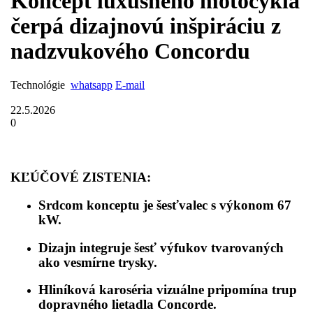
Koncept luxusného motocykla
čerpá dizajnovú inšpiráciu z
nadzvukového Concordu
Technológie
whatsapp
E-mail
22.5.2026
0
KĽÚČOVÉ ZISTENIA:
Srdcom konceptu je šesťvalec s výkonom 67
kW.
Dizajn integruje šesť výfukov tvarovaných
ako vesmírne trysky.
Hliníková karoséria vizuálne pripomína trup
dopravného lietadla Concorde.