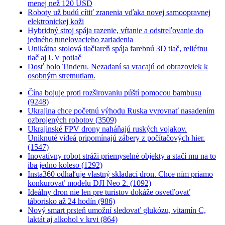
menej než 120 USD
Roboty už budú cítiť zranenia vďaka novej samoopravnej
elektronickej koži
Hybridný stroj spája razenie, vŕtanie a odstreľovanie do
jedného tunelovacieho zariadenia
Unikátna stolová tlačiareň spája farebnú 3D tlač, reliéfnu
tlač aj UV potlač
Dosť bolo Tinderu. Nezadaní sa vracajú od obrazoviek k
osobným stretnutiam.
Čína bojuje proti rozširovaniu púští pomocou bambusu
(9248)
Ukrajina chce početnú výhodu Ruska vyrovnať nasadením
ozbrojených robotov (3509)
Ukrajinské FPV drony naháňajú ruských vojakov.
Uniknuté videá pripomínajú zábery z počítačových hier.
(1547)
Inovatívny robot stráži priemyselné objekty a stačí mu na to
iba jedno koleso (1292)
Insta360 odhaľuje vlastný skladací dron. Chce ním priamo
konkurovať modelu DJI Neo 2. (1092)
Ideálny dron nie len pre turistov dokáže osvetľovať
táborisko až 24 hodín (986)
Nový smart prsteň umožní sledovať glukózu, vitamín C,
laktát aj alkohol v krvi (864)