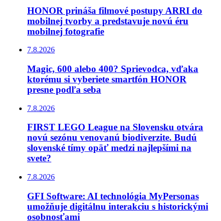
HONOR prináša filmové postupy ARRI do
mobilnej tvorby a predstavuje novú éru
mobilnej fotografie
7.8.2026
Magic, 600 alebo 400? Sprievodca, vďaka
ktorému si vyberiete smartfón HONOR
presne podľa seba
7.8.2026
FIRST LEGO League na Slovensku otvára
novú sezónu venovanú biodiverzite. Budú
slovenské tímy opäť medzi najlepšími na
svete?
7.8.2026
GFI Software: AI technológia MyPersonas
umožňuje digitálnu interakciu s historickými
osobnosťami