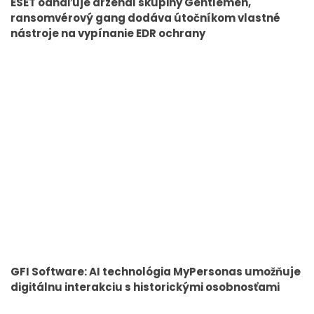
ESET odhaľuje arzenál skupiny Gentlemen,
ransomvérový gang dodáva útočníkom vlastné
nástroje na vypínanie EDR ochrany
GFI Software: AI technológia MyPersonas umožňuje
digitálnu interakciu s historickými osobnosťami