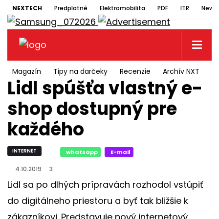
NEXTECH
Predplatné
Elektromobilita
PDF
ITR
Newsl
Magazín
Tipy na darčeky
Recenzie
Archív NXT
N
Lidl spúšťa vlastný e-
shop dostupný pre
každého
INTERNET
whatsapp
E-mail
4.10.2019
3
Lidl sa po dlhých prípravách rozhodol vstúpiť
do digitálneho priestoru a byť tak bližšie k
zákazníkovi. Predstavuje nový internetový