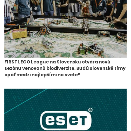
FIRST LEGO League na Slovensku otvára novú
sezónu venovanú biodiverzite. Budú slovenské tímy
opäť medzi najlepšími na svete?