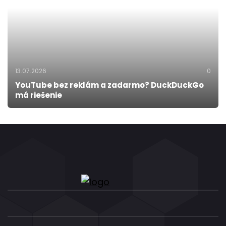
13.07.2026
0
YouTube bez reklám a zadarmo? DuckDuckGo
má riešenie