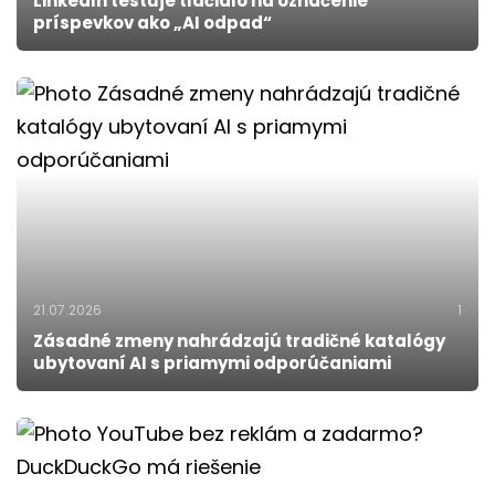
LinkedIn testuje tlačidlo na označenie
príspevkov ako „AI odpad“
21.07.2026
1
Zásadné zmeny nahrádzajú tradičné katalógy
ubytovaní AI s priamymi odporúčaniami