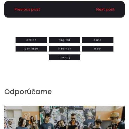
Previous post
Next post
online
Digital
dáta
peniaze
internet
web
nakupy
Odporúčame