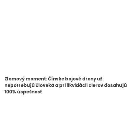
Zlomový moment: Čínske bojové drony už
nepotrebujú človeka a pri likvidácii cieľov dosahujú
100% úspešnosť