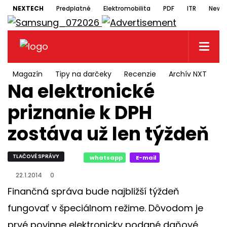
NEXTECH
Predplatné
Elektromobilita
PDF
ITR
Newsl
Magazín
Tipy na darčeky
Recenzie
Archív NXT
N
Na elektronické
priznanie k DPH
zostáva už len týždeň
TLAČOVÉ SPRÁVY
whatsapp
E-mail
22.1.2014
0
Finančná správa bude najbližší týždeň
fungovať v špeciálnom režime. Dôvodom je
prvé povinne elektronicky podané daňové