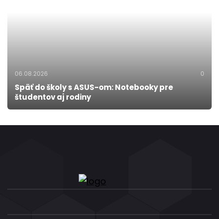
06.08.2026
0
Späť do školy s ASUS-om: Notebooky pre
študentov aj rodiny