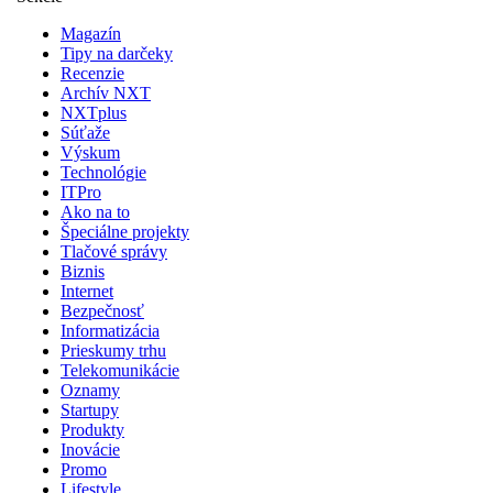
Magazín
Tipy na darčeky
Recenzie
Archív NXT
NXTplus
Súťaže
Výskum
Technológie
ITPro
Ako na to
Špeciálne projekty
Tlačové správy
Biznis
Internet
Bezpečnosť
Informatizácia
Prieskumy trhu
Telekomunikácie
Oznamy
Startupy
Produkty
Inovácie
Promo
Lifestyle