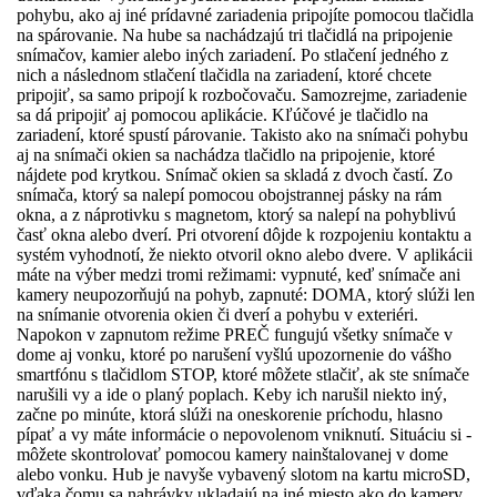
pohybu, ako aj iné prídavné zariadenia pripojíte pomocou tlačidla
na spárovanie. Na hube sa nachádzajú tri tlačidlá na pripojenie
snímačov, kamier alebo iných zariadení. Po stlačení jedného z
nich a následnom stlačení tlačidla na zariadení, ktoré chcete
pripojiť, sa samo pripojí k rozbočovaču. Samozrejme, zariadenie
sa dá pripojiť aj pomocou aplikácie. Kľúčové je tlačidlo na
zariadení, ktoré spustí párovanie. Takisto ako na snímači pohybu
aj na snímači okien sa nachádza tlačidlo na pripojenie, ktoré
nájdete pod krytkou. Snímač okien sa skladá z dvoch častí. Zo
snímača, ktorý sa nalepí pomocou obojstrannej pásky na rám
okna, a z náprotivku s magnetom, ktorý sa nalepí na pohyblivú
časť okna alebo dverí. Pri otvorení dôjde k rozpojeniu kontaktu a
systém vyhodnotí, že niekto otvoril okno alebo dvere. V aplikácii
máte na výber medzi tromi režimami: vypnuté, keď snímače ani
kamery neupozorňujú na pohyb, zapnuté: DOMA, ktorý slúži len
na snímanie otvorenia okien či dverí a pohybu v exteriéri.
Napokon v zapnutom režime PREČ fungujú všetky snímače v
dome aj vonku, ktoré po narušení vyšlú upozornenie do vášho
smartfónu s tlačidlom STOP, ktoré môžete stlačiť, ak ste snímače
narušili vy a ide o planý poplach. Keby ich narušil niekto iný,
začne po minúte, ktorá slúži na oneskorenie príchodu, hlasno
pípať a vy máte informácie o nepovolenom vniknutí. Situáciu si ­
môžete skontrolovať pomocou kamery nainštalovanej v dome
alebo vonku. Hub je navyše vybavený slotom na kartu microSD,
vďaka čomu sa nahrávky ukladajú na iné miesto ako do kamery,