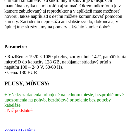
chrbtom ku kamere. Na súkromný rozhovor je k dispozícii
manuálna krytka na mikrofón aj snímač. Okrem mikrofónu je v
kamere zabudovaný aj reproduktor a v aplikácii máte možnosť
hovoru, takže napríklad s deťmi môžete komunikovať pomocou
kamery. Zariadeniu neprekáža ani slabšie svetlo, dokonca aj v
úplnej tme sú záznamy na pomery takýchto kamier dobré.
Parametre:
• Rozlíšenie: 1920 × 1080 pixelov, zorný uhol: 142°, pamäť: karta
­microSD do kapacity 128 GB, napájanie: striedavý prúd s
napätím 100 – 240 V, 50/60 Hz
• Cena: 130 EUR
PLUSY, MÍNUSY:
+ Všetky zariadenia pripojené na jednom mieste, bezproblémové
upozornenia na pohyb, bezdrôtové pripojenie bez potreby
kabeláže
-
Nič podstatné
Zobrazit Galériu