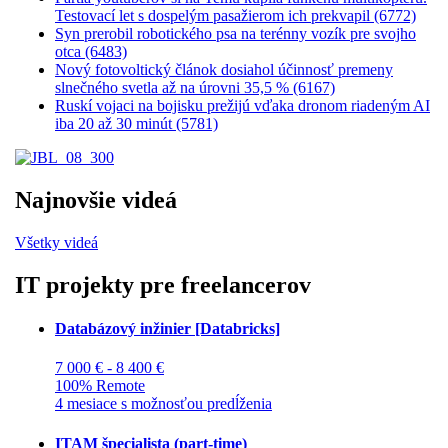
Testovací let s dospelým pasažierom ich prekvapil (6772)
Syn prerobil robotického psa na terénny vozík pre svojho
otca (6483)
Nový fotovoltický článok dosiahol účinnosť premeny
slnečného svetla až na úrovni 35,5 % (6167)
Ruskí vojaci na bojisku prežijú vďaka dronom riadeným AI
iba 20 až 30 minút (5781)
Najnovšie videá
Všetky videá
IT projekty pre freelancerov
Databázový inžinier [Databricks]
7 000 € - 8 400 €
100% Remote
4 mesiace s možnosťou predĺženia
ITAM špecialista (part-time)