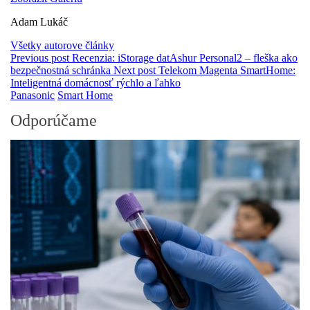
Adam Lukáč
Všetky autorove články
Previous post
Recenzia: iStorage datAshur Personal2 – fleška ako
bezpečnostná schránka
Next post
Telekom Magenta SmartHome:
Inteligentná domácnosť rýchlo a ľahko
Panasonic
Smart Home
Odporúčame