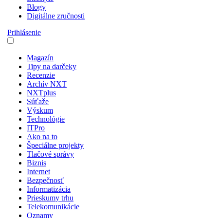
Blogy
Digitálne zručnosti
Prihlásenie
Magazín
Tipy na darčeky
Recenzie
Archív NXT
NXTplus
Súťaže
Výskum
Technológie
ITPro
Ako na to
Špeciálne projekty
Tlačové správy
Biznis
Internet
Bezpečnosť
Informatizácia
Prieskumy trhu
Telekomunikácie
Oznamy