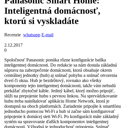
Panasonic Smart Home:
Inteligentná domácnosť,
ktorú si vyskladáte
Recenzie
whatsapp
E-mail
2.12.2017
0
Spoločnosť Panasonic ponúka rôzne konfigurácie balíka
inteligentnej domácnosti. Do redakcie sa nám dostala základná
súprava na zabezpečenie domácnosti, ktorá obsahuje okrem
centrálnej jednotky (hub) aj snímač pohybu a snímač otvorenia
dverí či okna. Hub je bezdrôtový, rovnako ako všetky
komponenty tejto inteligentnej domácnosti, takže vám nebudú
prekážať zbytočné káble. Jediný kábel, ktorý možno pripojiť,
slúži na prepojenie hubu s pevnou linkou. Na spre­vádzkovanie
hubu treba nainštalovať aplikáciu Home Network, ktorá je
dostupná na oboch platformách. Zariadenie pripojíte k smartfónu
jednoducho pomocou Wi-Fi a hub si začne sám konfigurovať
pripojenie k domácej sieti Wi-Fi. Po konfigurácii máte základný
systém na spravovanie ďalších komponentov inteligentnej
domácnosti. Výhodná je jednoduchosť pripojenia. Snímač