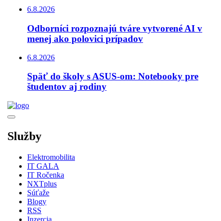
6.8.2026
Odborníci rozpoznajú tváre vytvorené AI v
menej ako polovici prípadov
6.8.2026
Späť do školy s ASUS-om: Notebooky pre
študentov aj rodiny
Služby
Elektromobilita
IT GALA
IT Ročenka
NXTplus
Súťaže
Blogy
RSS
Inzercia