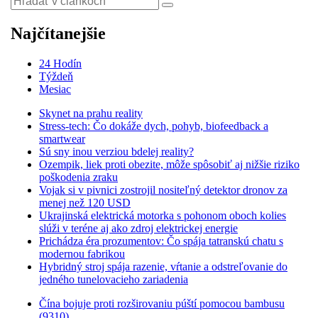
Najčítanejšie
24 Hodín
Týždeň
Mesiac
Skynet na prahu reality
Stress-tech: Čo dokáže dych, pohyb, biofeedback a
smartwear
Sú sny inou verziou bdelej reality?
Ozempik, liek proti obezite, môže spôsobiť aj nižšie riziko
poškodenia zraku
Vojak si v pivnici zostrojil nositeľný detektor dronov za
menej než 120 USD
Ukrajinská elektrická motorka s pohonom oboch kolies
slúži v teréne aj ako zdroj elektrickej energie
Prichádza éra prozumentov: Čo spája tatranskú chatu s
modernou fabrikou
Hybridný stroj spája razenie, vŕtanie a odstreľovanie do
jedného tunelovacieho zariadenia
Čína bojuje proti rozširovaniu púští pomocou bambusu
(9310)