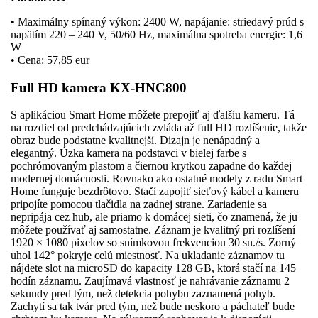
• Maximálny spínaný výkon: 2400 W, napájanie: striedavý prúd s
napätím 220 – 240 V, 50/60 Hz, maximálna spotreba energie: 1,6
W
• Cena: 57,85 eur
Full HD kamera KX-HNC800
S aplikáciou Smart Home môžete prepojiť aj ďalšiu kameru. Tá
na rozdiel od predchádzajúcich zvláda až full HD rozlíšenie, takže
obraz bude podstatne kvalitnejší. Dizajn je nenápadný a
elegantný. Úzka kamera na podstavci v bielej farbe s
pochrómovaným plastom a čiernou krytkou zapadne do každej
modernej domácnosti. Rovnako ako ostatné modely z radu Smart
Home funguje bezdrôtovo. Stačí zapojiť sieťový kábel a kameru
pripojíte pomocou tlačidla na zadnej strane. Zariadenie sa
nepripája cez hub, ale priamo k domácej sieti, čo znamená, že ju
môžete používať aj samostatne. Záznam je kvalitný pri rozlíšení
1920 × 1080 pixelov so snímkovou frekvenciou 30 sn./s. Zorný
uhol 142° pokryje celú miestnosť. Na ukladanie záznamov tu
nájdete slot na microSD do kapacity 128 GB, ktorá stačí na 145
hodín záznamu. Zaujímavá vlastnosť je nahrávanie záznamu 2
sekundy pred tým, než detekcia pohybu zaznamená pohyb.
Zachytí sa tak tvár pred tým, než bude neskoro a páchateľ bude