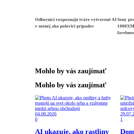
Odborníci rozpoznajú tváre vytvorené AI
Sony pr
v menej ako polovici prípadov
1000XM6
farebno
Mohlo by vás zaujímať
Mohlo by vás zaujímať
04.08.2026
29.07.
0
1
AI ukazuje, ako rastliny
Dom