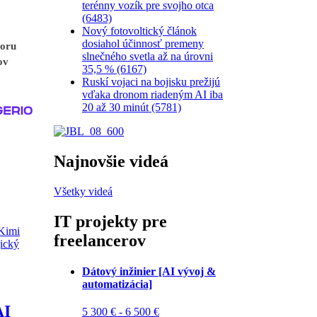
terénny vozík pre svojho otca
(6483)
Nový fotovoltický článok
dosiahol účinnosť premeny
poru
slnečného svetla až na úrovni
ov
35,5 % (6167)
Ruskí vojaci na bojisku prežijú
vďaka dronom riadeným AI iba
20 až 30 minút (5781)
Najnovšie videá
Všetky videá
IT projekty pre
freelancerov
Dátový inžinier [AI vývoj &
automatizácia]
AI
5 300 € - 6 500 €