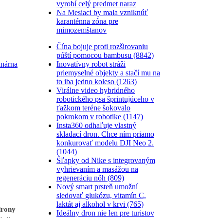
vyrobí celý predmet naraz
Na Mesiaci by mala vzniknúť
karanténna zóna pre
mimozemštanov
Čína bojuje proti rozširovaniu
púští pomocou bambusu (8842)
Inovatívny robot stráži
unárna
priemyselné objekty a stačí mu na
to iba jedno koleso (1263)
Virálne video hybridného
robotického psa šprintujúceho v
ťažkom teréne šokovalo
pokrokom v robotike (1147)
Insta360 odhaľuje vlastný
skladací dron. Chce ním priamo
konkurovať modelu DJI Neo 2.
(1044)
Šľapky od Nike s integrovaným
vyhrievaním a masážou na
regeneráciu nôh (809)
Nový smart prsteň umožní
sledovať glukózu, vitamín C,
laktát aj alkohol v krvi (765)
drony
Ideálny dron nie len pre turistov