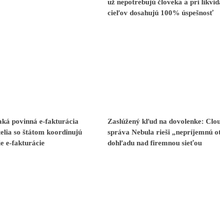
už nepotrebujú človeka a pri likvid
cieľov dosahujú 100% úspešnosť
ká povinná e-fakturácia
Zaslúžený kľud na dovolenke: Clo
elia so štátom koordinujú
správa Nebula rieši „nepríjemnú o
e e-fakturácie
dohľadu nad firemnou sieťou