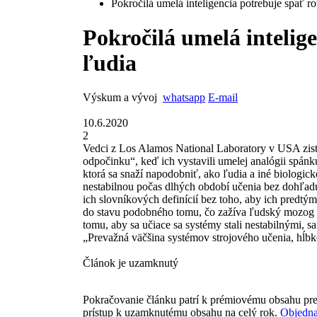
Pokročilá umelá inteligencia potrebuje spať r
Pokročilá umelá intelig
ľudia
Výskum a vývoj
whatsapp
E-mail
10.6.2020
2
Vedci z Los Alamos National Laboratory v USA zisti
odpočinku“, keď ich vystavili umelej analógii spánk
ktorá sa snaží napodobniť, ako ľudia a iné biologick
nestabilnou počas dlhých období učenia bez dohľadu
ich slovníkových definícií bez toho, aby ich pred
do stavu podobného tomu, čo zažíva ľudský mozog po
tomu, aby sa učiace sa systémy stali nestabilnými, s
„Prevažná väčšina systémov strojového učenia, hĺbk
Článok je uzamknutý
Pokračovanie článku patrí k prémiovému obsahu pre
prístup k uzamknutému obsahu na celý rok.
Objedna