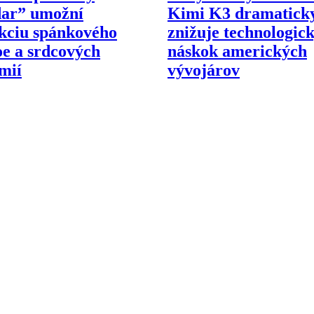
dar” umožní
Kimi K3 dramatick
kciu spánkového
znižuje technologic
e a srdcových
náskok amerických
mií
vývojárov