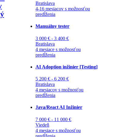
Bratislava
y
4-16 mesiacov s možnosťou
ký
predĺženia
Manuálny tester
3 000 € - 3 400 €
Bratislava
4 mesiace s možnosťou
predĺženia
AI Adoption inžinier [Testing]
5 200 € - 6 200 €
Bratislava
4 mesiacov s možnosťou
predĺženia
Java/React AI Inžinier
7 000 € - 11 000 €
Viedeň
4 mesiace s možnosťou
predĺženia