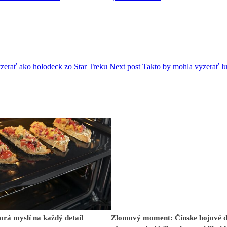
erať ako holodeck zo Star Treku
Next post
Takto by mohla vyzerať l
orá myslí na každý detail
Zlomový moment: Čínske bojové 