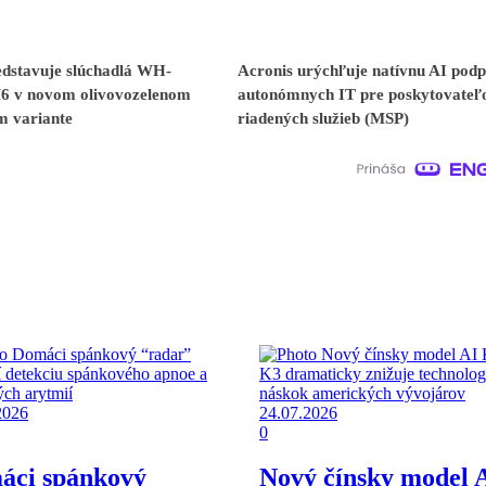
edstavuje slúchadlá WH-
Acronis urýchľuje natívnu AI pod
 v novom olivovozelenom
autonómnych IT pre poskytovateľ
m variante
riadených služieb (MSP)
2026
24.07.2026
0
áci spánkový
Nový čínsky model 