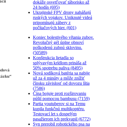
ácii
dokáže osvetľovať táborisko až
24 hodín (695)
Ukrajinské FPV drony naháňajú
ruských vojakov. Uniknuté videá
pripomínajú zábery z
počítačových hier. (601)
Koniec bolestivého vŕtania zubov.
Revolučný gél úplne obnoví
poškodenú zubnú sklovinu.
(50589)
Konštrukcia lietadla so
splývavým krídlom prináša až
50% spotrebu paliva (8495)
udová
Nová sodíková batéria sa nabije
tázku“
už za 4 minúty a môže znížiť
čínsku závislosť od dovozu lítia
(7586)
Čína bojuje proti rozširovaniu
púští pomocou bambusu (7159)
Partia youtuberov si na Temu
kupila funkčnú multikoptéru.
Testovací let s dospelým
pasažierom ich prekvapil (6772)
Syn prerobil robotického psa na