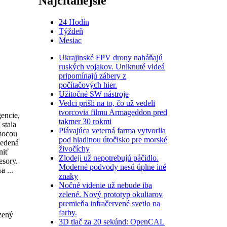
Najčítanejšie
24 Hodín
Týždeň
Mesiac
Ukrajinské FPV drony naháňajú
ruských vojakov. Uniknuté videá
pripomínajú zábery z
počítačových hier.
Užitočné SW nástroje
Vedci prišli na to, čo už vedeli
tvorcovia filmu Armageddon pred
gencie,
takmer 30 rokmi
 stala
Plávajúca veterná farma vytvorila
omocou
pod hladinou útočisko pre morské
vedená
živočíchy
niť
Zlodeji už nepotrebujú páčidlo.
esory.
Moderné podvody nesú úplne iné
a ...
znaky
Nočné videnie už nebude iba
zelené. Nový prototyp okuliarov
premieňa infračervené svetlo na
farby.
zený
3D tlač za 20 sekúnd: OpenCAL