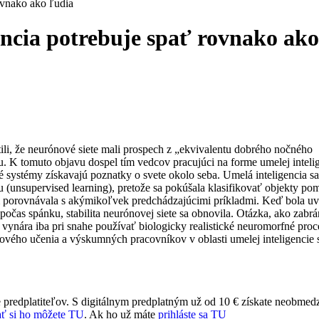
ovnako ako ľudia
encia potrebuje spať rovnako ako
li, že neurónové siete mali prospech z „ekvivalentu dobrého nočného
u. K tomuto objavu dospel tím vedcov pracujúci na forme umelej inteli
é systémy získavajú poznatky o svete okolo seba. Umelá inteligencia sa
 (unsupervised learning), pretože sa pokúšala klasifikovať objekty p
tým porovnávala s akýmikoľvek predchádzajúcimi príkladmi. Keď bola u
čas spánku, stabilita neurónovej siete sa obnovila. Otázka, ako zabrá
a vynára iba pri snahe používať biologicky realistické neuromorfné proc
ového učenia a výskumných pracovníkov v oblasti umelej inteligencie s
 predplatiteľov. S digitálnym predplatným už od 10 € získate neobmed
ť si ho môžete TU
. Ak ho už máte
prihláste sa TU