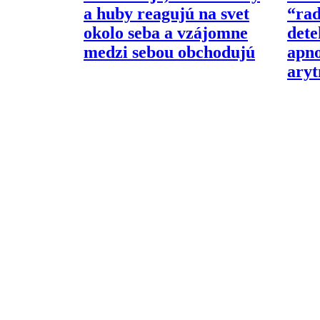
a huby reagujú na svet
“ra
okolo seba a vzájomne
dete
medzi sebou obchodujú
apno
aryt