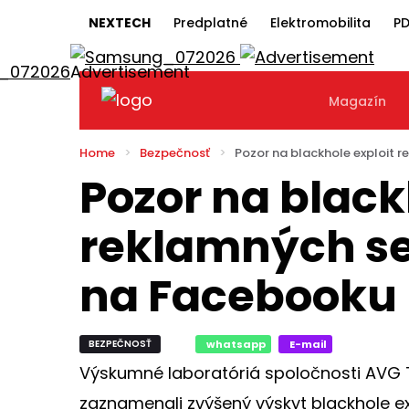
NEXTECH
Predplatné
Elektromobilita
PD
Magazín
Home
Bezpečnosť
Pozor na blackhole exploit r
Pozor na black
reklamných se
na Facebooku
BEZPEČNOSŤ
whatsapp
E-mail
Výskumné laboratóriá spoločnosti AVG 
zaznamenali zvýšený výskyt blackhole e