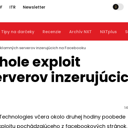
F
ITR
Newsletter
Tipy na darčeky
Recenzie
Archív NXT
NXTplus
S
eklamných serverov inzerujúcich na Facebooku
hole exploit
rverov inzerujúci
14
Technologies včera okolo druhej hodiny poobede
xploitu pochádzajúceho z facebookových stránok.