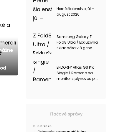
Herné šialenstvo júl –
august 2026
Samsung Galaxy Z
0
Fold8 Ultra / Exkluzívna
skladačka v 8 gene ...
onážne
ENDORFY Atlas GS Pro
hod
Single / Rameno na
monitor s plynovou p ...
Tlačové správy
6.8.2026
Odborníci rozpoznajú tváre