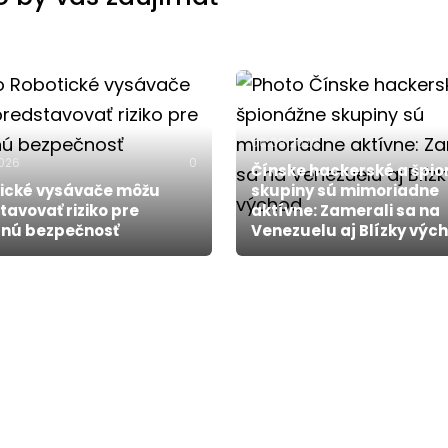
06.08.2026
2026
0
Čínske hackerské a špi
ické vysávače môžu
skupiny sú mimoriadne
tavovať riziko pre
aktívne: Zamerali sa na
nú bezpečnosť
Venezuelu aj Blízky výc