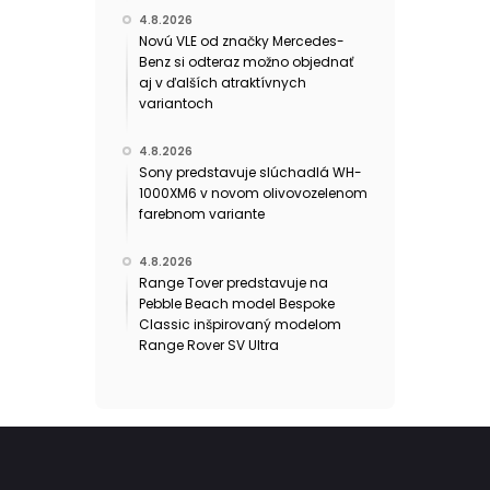
4.8.2026
Novú VLE od značky Mercedes-
Benz si odteraz možno objednať
aj v ďalších atraktívnych
variantoch
4.8.2026
Sony predstavuje slúchadlá WH-
1000XM6 v novom olivovozelenom
farebnom variante
4.8.2026
Range Tover predstavuje na
Pebble Beach model Bespoke
Classic inšpirovaný modelom
Range Rover SV Ultra