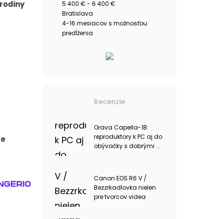
rodiny
5 400 € - 6 400 €
Bratislava
4-16 mesiacov s možnosťou
predĺženia
Recenzie
Orava Capella-1B:
reproduktory k PC aj do
je
obývačky s dobrými ...
Canon EOS R6 V /
Bezzrkadlovka nielen
pre tvorcov videa