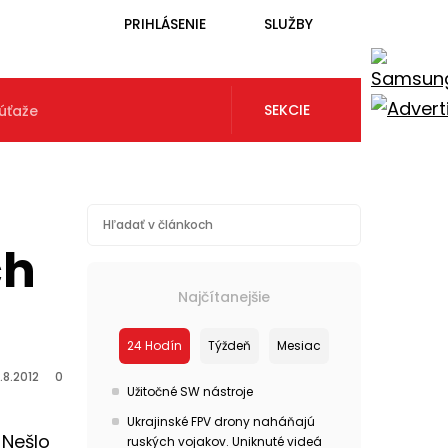
PRIHLÁSENIE
SLUŽBY
SEKCIE
úťaže
ch
Najčítanejšie
24 Hodín
Týždeň
Mesiac
.8.2012
0
Užitočné SW nástroje
Ukrajinské FPV drony naháňajú
 Nešlo
ruských vojakov. Uniknuté videá