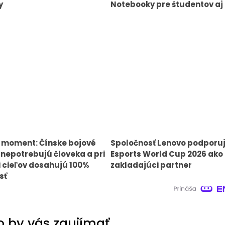
y
Notebooky pre študentov aj 
 moment: Čínske bojové
Spoločnosť Lenovo podporu
 nepotrebujú človeka a pri
Esports World Cup 2026 ako
ii cieľov dosahujú 100%
zakladajúci partner
sť
 by vás zaujímať