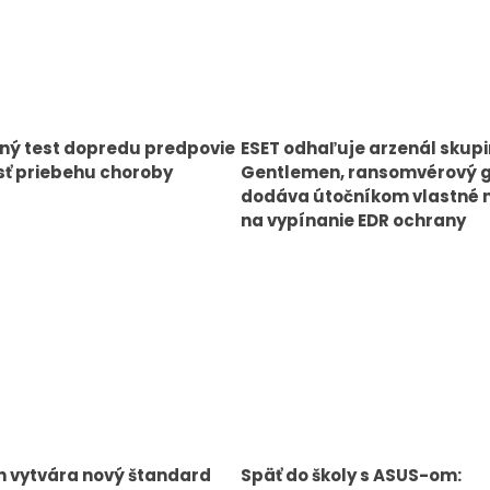
ný test dopredu predpovie
ESET odhaľuje arzenál skup
ť priebehu choroby
Gentlemen, ransomvérový 
dodáva útočníkom vlastné 
na vypínanie EDR ochrany
n vytvára nový štandard
Späť do školy s ASUS-om: