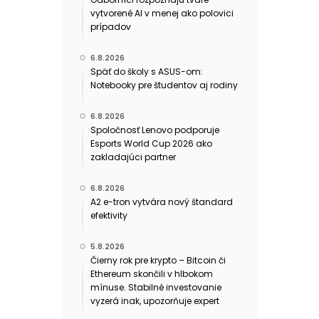
vytvorené AI v menej ako polovici
prípadov
6.8.2026
Späť do školy s ASUS-om:
Notebooky pre študentov aj rodiny
6.8.2026
Spoločnosť Lenovo podporuje
Esports World Cup 2026 ako
zakladajúci partner
6.8.2026
A2 e-tron vytvára nový štandard
efektivity
5.8.2026
Čierny rok pre krypto – Bitcoin či
Ethereum skončili v hlbokom
mínuse. Stabilné investovanie
vyzerá inak, upozorňuje expert