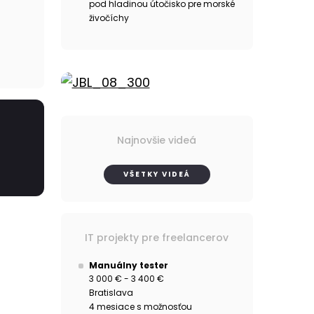
pod hladinou útočisko pre morské
živočíchy
Najnovšie videá
VŠETKY VIDEÁ
IT projekty pre freelancerov
Manuálny tester
3 000 € - 3 400 €
Bratislava
4 mesiace s možnosťou