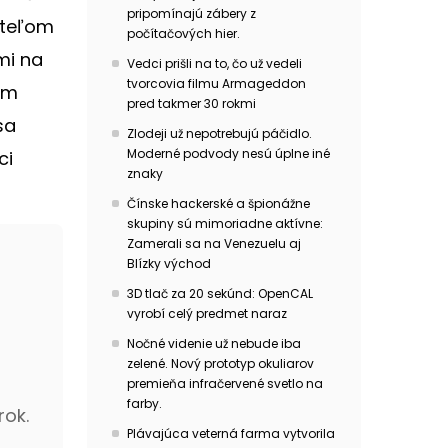
pripomínajú zábery z
ateľom
počítačových hier.
mi na
Vedci prišli na to, čo už vedeli
tvorcovia filmu Armageddon
ram
pred takmer 30 rokmi
sa
Zlodeji už nepotrebujú páčidlo.
Moderné podvody nesú úplne iné
ci
znaky
Čínske hackerské a špionážne
skupiny sú mimoriadne aktívne:
Zamerali sa na Venezuelu aj
Blízky východ
3D tlač za 20 sekúnd: OpenCAL
vyrobí celý predmet naraz
Nočné videnie už nebude iba
zelené. Nový prototyp okuliarov
premieňa infračervené svetlo na
farby.
rok.
Plávajúca veterná farma vytvorila