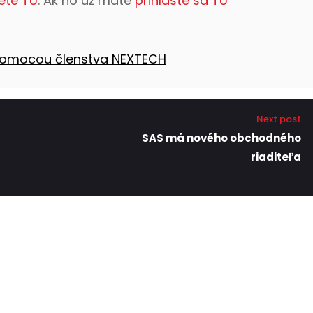
ete TU
. Ak ho už máte
prihláste sa TU
 pomocou členstva NEXTECH
Next post
SAS má nového obchodného
riaditeľa