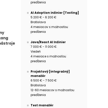
predĺženia
AI Adoption inžinier [Testing]
5 200 € - 6 200 €
Bratislava
4 mesiacov s možnosťou
predĺženia
iny
gang
Java/React AI Inžinier
nástroje
7 000 € - 11 000 €
Viedeň
4 mesiace s možnosťou
predĺženia
Projektový [integračný]
manažér
6 500 € - 7 500 €
Bratislava
12-60 mesiacov s možnosťou
predĺženia
Test manažér