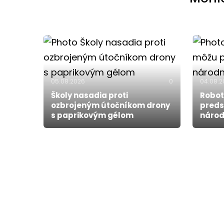
05.08.2026
0
04.08.
Školy nasadia proti
Robot
ozbrojeným útočníkom drony
preds
s paprikovým gélom
národ