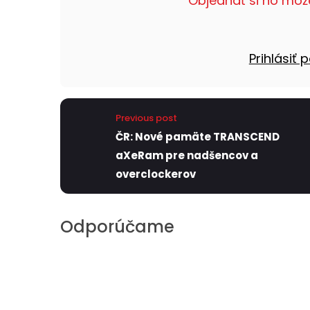
Objednať si ho môž
Prihlásiť
Previous post
ČR: Nové pamäte TRANSCEND
aXeRam pre nadšencov a
overclockerov
Odporúčame