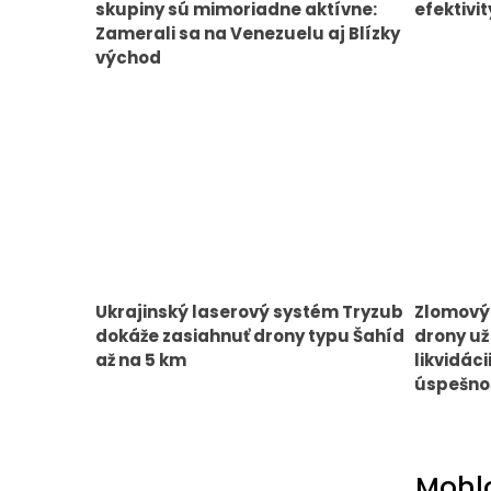
skupiny sú mimoriadne aktívne:
efektivit
Zamerali sa na Venezuelu aj Blízky
východ
Ukrajinský laserový systém Tryzub
Zlomový
dokáže zasiahnuť drony typu Šahíd
drony už
až na 5 km
likvidác
úspešno
Mohlo