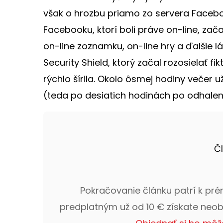
však o hrozbu priamo zo servera Facebo
Facebooku, ktorí boli práve on-line, z
on-line zoznamku, on-line hry a ďalšie l
Security Shield, ktorý začal rozosielať f
rýchlo šírila. Okolo ôsmej hodiny večer
(teda po desiatich hodinách po odhalení
Č
Pokračovanie článku patrí k pr
predplatným už od 10 € získate neo