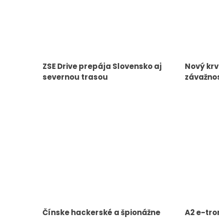
ZSE Drive prepája Slovensko aj
Nový krv
severnou trasou
závažnos
Čínske hackerské a špionážne
A2 e-tro