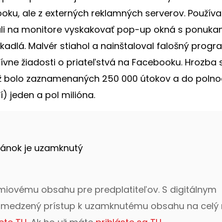
oku, ale z externých reklamných serverov. Použív
ačali na monitore vyskakovať pop-up okná s ponuka
ákadlá. Malvér stiahol a nainštaloval falošný prog
iktívne žiadosti o priateľstvá na Facebooku. Hrozba 
 už bolo zaznamenaných 250 000 útokov a do polno
) jeden a pol milióna.
lánok je uzamknutý
émiovému obsahu pre predplatiteľov. S digitálnym
bmedzený prístup k uzamknutému obsahu na celý 