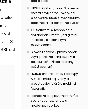
užitie
podľa seba
FIRST LEGO League na Slovensku
mi
otvára novú sezónu venovanú
 sile,
biodiverzite. Budú slovenské tímy
opäť medzi najlepšími na svete?
ania
GFI Software: AI technológia
ických
MyPersonas umožňuje digitálnu
interakciu s historickými
 a TLS
osobnosťami
SSL ssl
Slovak Telekom v prvom polroku
zvýšil počet zákazníkov, rozšíril
optickú sieť a získal rekordný
počet ocenení
HONOR prináša filmové postupy
ARRI do mobilnej tvorby a
predstavuje novú éru mobilnej
fotografie
Prichádza éra prozumentov: Čo
spája tatranskú chatu s
modernou fabrikou