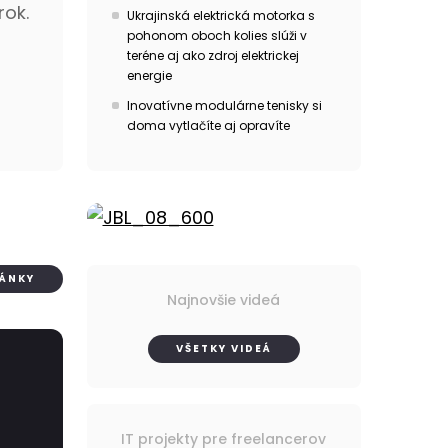
rok.
Ukrajinská elektrická motorka s
pohonom oboch kolies slúži v
teréne aj ako zdroj elektrickej
energie
Inovatívne modulárne tenisky si
doma vytlačíte aj opravíte
LÁNKY
Najnovšie videá
VŠETKY VIDEÁ
IT projekty pre freelancerov