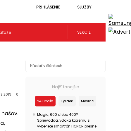
PRIHLÁSENIE
SLUŽBY
SEKCIE
úťaže
/
Najčítanejšie
.8.2019
0
24 Hodín
Týždeň
Mesiac
 hašov.
Magic, 600 alebo 400?
Sprievodca, vďaka ktorému si
a,
vyberiete smartfón HONOR presne