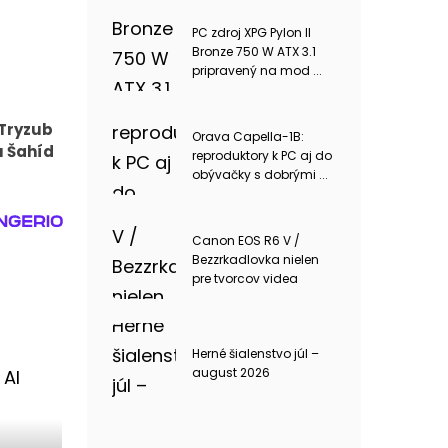
PC zdroj XPG Pylon II
Bronze 750 W ATX 3.1
pripravený na mod ...
 Tryzub
Orava Capella-1B:
u Šahíd
reproduktory k PC aj do
obývačky s dobrými ...
Canon EOS R6 V /
Bezzrkadlovka nielen
pre tvorcov videa
Herné šialenstvo júl –
august 2026