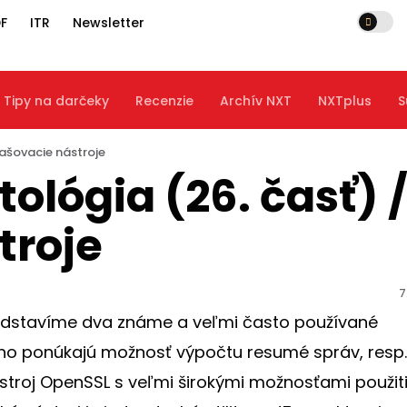
F
ITR
Newsletter
Tipy na darčeky
Recenzie
Archív NXT
NXTplus
S
Hašovacie nástroje
ológia (26. časť) 
troje
7
predstavíme dva známe a veľmi často používané
ného ponúkajú možnosť výpočtu resumé správ, resp.
ástroj OpenSSL s veľmi širokými možnosťami použiti