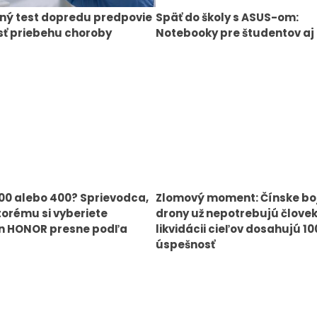
ný test dopredu predpovie
Späť do školy s ASUS-om:
ť priebehu choroby
Notebooky pre študentov aj 
00 alebo 400? Sprievodca,
Zlomový moment: Čínske bo
orému si vyberiete
drony už nepotrebujú človek
n HONOR presne podľa
likvidácii cieľov dosahujú 1
úspešnosť