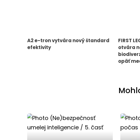
A2 e-tron vytvára nový štandard
FIRST LE
efektivity
otvára 
biodiver
opäť med
Mohlo