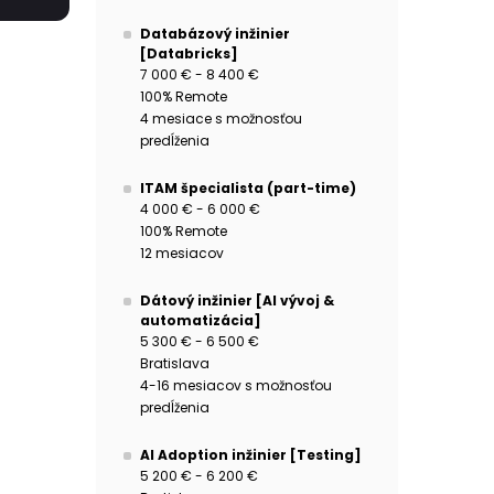
Databázový inžinier
[Databricks]
7 000 € - 8 400 €
100% Remote
4 mesiace s možnosťou
predĺženia
ITAM špecialista (part-time)
4 000 € - 6 000 €
100% Remote
12 mesiacov
Dátový inžinier [AI vývoj &
automatizácia]
5 300 € - 6 500 €
Bratislava
4-16 mesiacov s možnosťou
predĺženia
AI Adoption inžinier [Testing]
5 200 € - 6 200 €