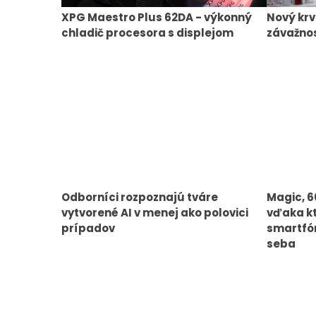
XPG Maestro Plus 62DA - výkonný
Nový krv
chladič procesora s displejom
závažnos
Odborníci rozpoznajú tváre
Magic, 6
vytvorené AI v menej ako polovici
vďaka kt
prípadov
smartfó
seba