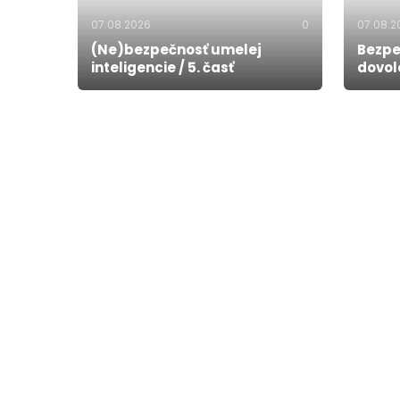
07.08.2026
0
07.08.2
(Ne)bezpečnosť umelej
Bezpe
inteligencie / 5. časť
dovol