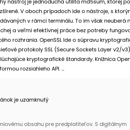
hý nástroj je jednoduchá utilita md5sum, ktorej po
ozšírené. V oboch prípadoch ide o nástroje, s ktorý
ávaných v rámci terminálu. To im však neuberá na
hej a veľmi efektívnej práce bez potreby fungov
ého rozhrania. OpenSSL Ide o súpravu kryptograf
sieťové protokoly SSL (Secure Sockets Layer v2/v3)
islúchajúce kryptografické štandardy. Knižnica Open
ormou rozsiahleho API. ...
lánok je uzamknutý
émiovému obsahu pre predplatiteľov. S digitálnym