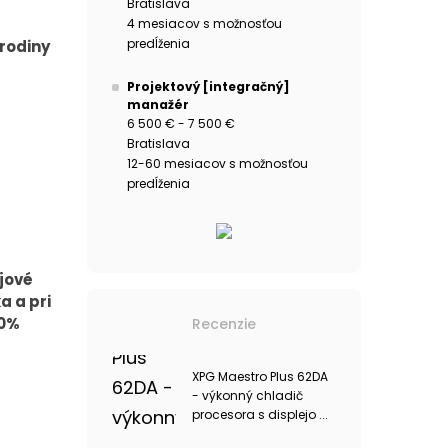
Bratislava
4 mesiacov s možnosťou
predĺženia
rodiny
Projektový [integračný]
manažér
6 500 € - 7 500 €
Bratislava
12-60 mesiacov s možnosťou
predĺženia
jové
a a pri
00%
Recenzie
XPG Maestro Plus 62DA
- výkonný chladič
procesora s displejo ...