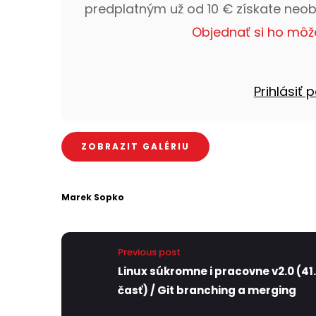
predplatným už od 10 € získate neo
Objednať si ho môž
Prihlásiť
ZOBRAZIT GALÉRIU
Marek Sopko
Previous post
Linux súkromne i pracovne v2.0 (41.
časť) / Git branching a merging