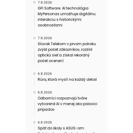
7.8.2026
GFI Software: AI technológia
MyPersonas umožňuje digitálnu
interakciu s historickými
osobnosťami
7.8.2026
Slovak Telekom v prvom polroku
zvýšil počet zákazníkov, rozšíril
optickú sieť a získal rekordný
počet ocenení
6.8.2026
Rúra, ktorá myslí na každý detail
6.8.2026
Odborníci rozpoznajú tváre
vytvorené AI v menej ako polovici
prípadov
6.8.2026
Späť do školy s ASUS-om: