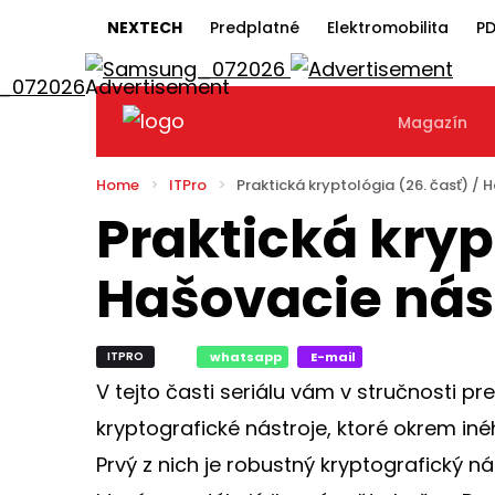
NEXTECH
Predplatné
Elektromobilita
PD
Magazín
Home
ITPro
Praktická kryptológia (26. časť) / 
Praktická krypt
Hašovacie nás
ITPRO
whatsapp
E-mail
V tejto časti seriálu vám v stručnosti 
kryptografické nástroje, ktoré okrem i
Prvý z nich je robustný kryptografický n