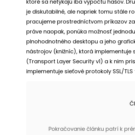
ktoré sa netýkajú iba výpočtu hašov. Dru
je diskutabilné, ale napriek tomu stále r
pracujeme prostredníctvom príkazov zad
práve naopak, ponúka možnosť jednoduc
plnohodnotného desktopu a jeho grafick
nástrojov (knižníc), ktorá implementuje 
(Transport Layer Security v1) a k nim pr
implementuje sieťové protokoly SSL/TLS f
Č
Pokračovanie článku patrí k pr