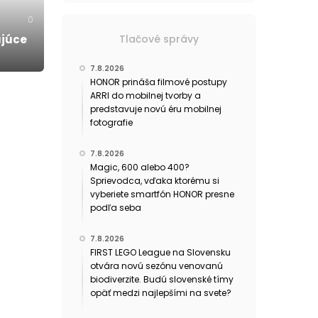
0
Tlačové správy
ujúce
7.8.2026
HONOR prináša filmové postupy
ARRI do mobilnej tvorby a
predstavuje novú éru mobilnej
fotografie
7.8.2026
Magic, 600 alebo 400?
Sprievodca, vďaka ktorému si
vyberiete smartfón HONOR presne
podľa seba
7.8.2026
FIRST LEGO League na Slovensku
otvára novú sezónu venovanú
biodiverzite. Budú slovenské tímy
opäť medzi najlepšími na svete?