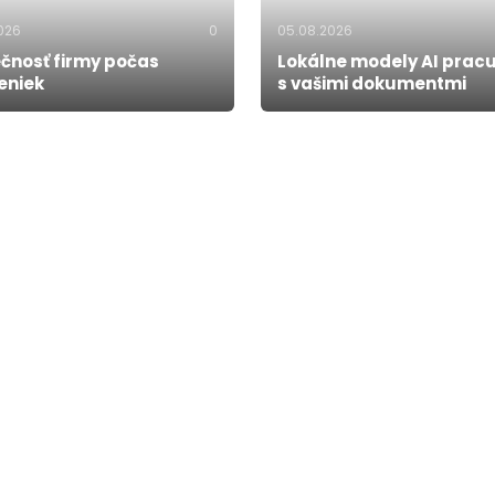
026
0
05.08.2026
čnosť firmy počas
Lokálne modely AI prac
eniek
s vašimi dokumentmi