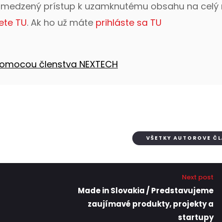
bmedzený prístup k uzamknutému obsahu na celý 
ete TU
. Ak ho už máte
prihláste sa TU
 pomocou členstva NEXTECH
VŠETKY AUTOROVE Č
Next post
Made in Slovakia / Predstavujeme
zaujímavé produkty, projekty a
startupy