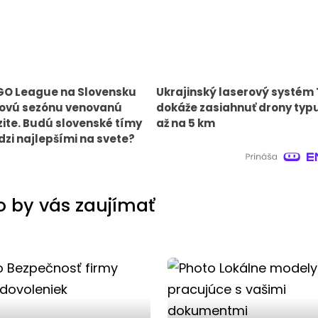
GO League na Slovensku
Ukrajinský laserový systém
novú sezónu venovanú
dokáže zasiahnuť drony typ
zite. Budú slovenské tímy
až na 5 km
zi najlepšími na svete?
 by vás zaujímať