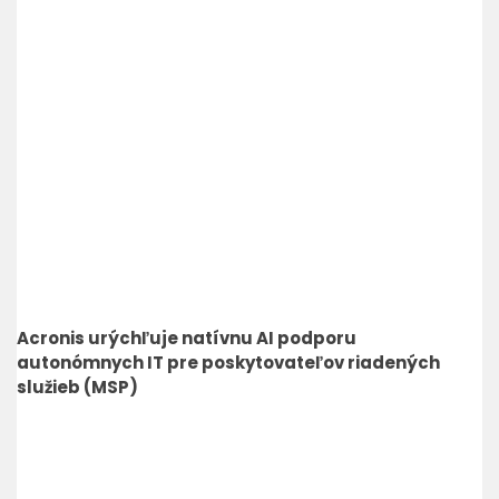
Acronis urýchľuje natívnu AI podporu
autonómnych IT pre poskytovateľov riadených
služieb (MSP)