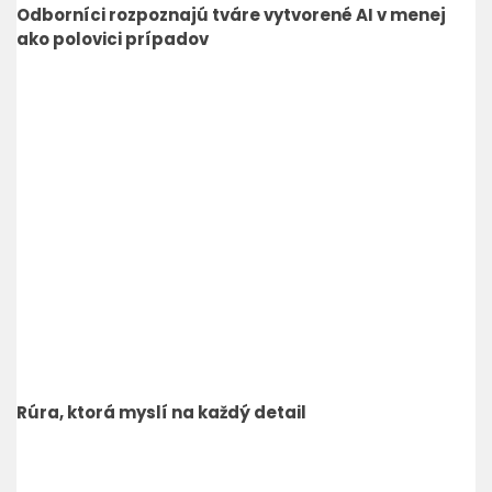
Odborníci rozpoznajú tváre vytvorené AI v menej
ako polovici prípadov
Rúra, ktorá myslí na každý detail