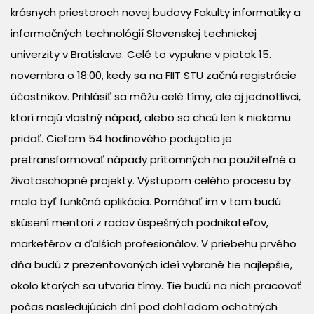
krásnych priestoroch novej budovy Fakulty informatiky a
informačných technológií Slovenskej technickej
univerzity v Bratislave. Celé to vypukne v piatok 15.
novembra o 18:00, kedy sa na FIIT STU začnú registrácie
účastníkov. Prihlásiť sa môžu celé tímy, ale aj jednotlivci,
ktorí majú vlastný nápad, alebo sa chcú len k niekomu
pridať. Cieľom 54 hodinového podujatia je
pretransformovať nápady prítomných na použiteľné a
životaschopné projekty. Výstupom celého procesu by
mala byť funkčná aplikácia. Pomáhať im v tom budú
skúsení mentori z radov úspešných podnikateľov,
marketérov a ďalších profesionálov. V priebehu prvého
dňa budú z prezentovaných ideí vybrané tie najlepšie,
okolo ktorých sa utvoria tímy. Tie budú na nich pracovať
počas nasledujúcich dní pod dohľadom ochotných