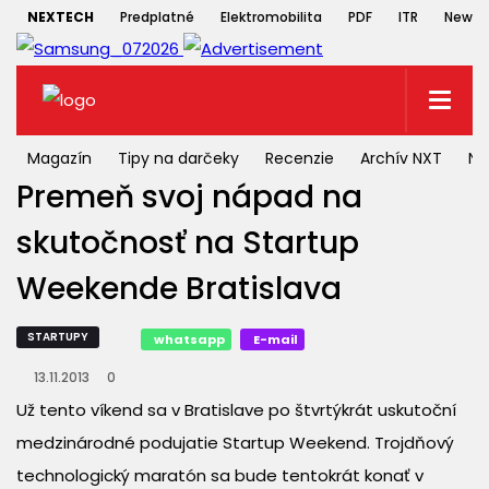
NEXTECH
Predplatné
Elektromobilita
PDF
ITR
Newsle
Magazín
Tipy na darčeky
Recenzie
Archív NXT
NX
Premeň svoj nápad na
skutočnosť na Startup
Weekende Bratislava
STARTUPY
whatsapp
E-mail
13.11.2013
0
Už tento víkend sa v Bratislave po štvrtýkrát uskutoční
medzinárodné podujatie Startup Weekend. Trojdňový
technologický maratón sa bude tentokrát konať v