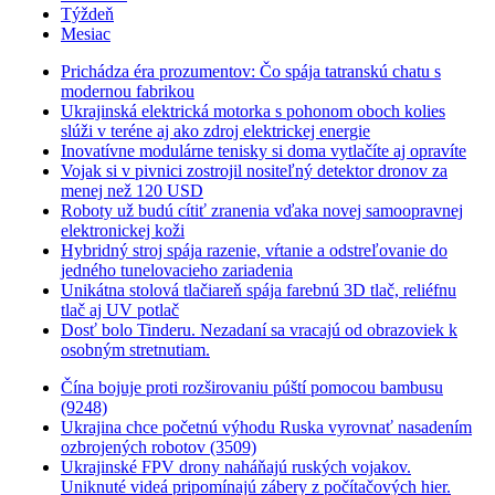
Týždeň
Mesiac
Prichádza éra prozumentov: Čo spája tatranskú chatu s
modernou fabrikou
Ukrajinská elektrická motorka s pohonom oboch kolies
slúži v teréne aj ako zdroj elektrickej energie
Inovatívne modulárne tenisky si doma vytlačíte aj opravíte
Vojak si v pivnici zostrojil nositeľný detektor dronov za
menej než 120 USD
Roboty už budú cítiť zranenia vďaka novej samoopravnej
elektronickej koži
Hybridný stroj spája razenie, vŕtanie a odstreľovanie do
jedného tunelovacieho zariadenia
Unikátna stolová tlačiareň spája farebnú 3D tlač, reliéfnu
tlač aj UV potlač
Dosť bolo Tinderu. Nezadaní sa vracajú od obrazoviek k
osobným stretnutiam.
Čína bojuje proti rozširovaniu púští pomocou bambusu
(9248)
Ukrajina chce početnú výhodu Ruska vyrovnať nasadením
ozbrojených robotov (3509)
Ukrajinské FPV drony naháňajú ruských vojakov.
Uniknuté videá pripomínajú zábery z počítačových hier.