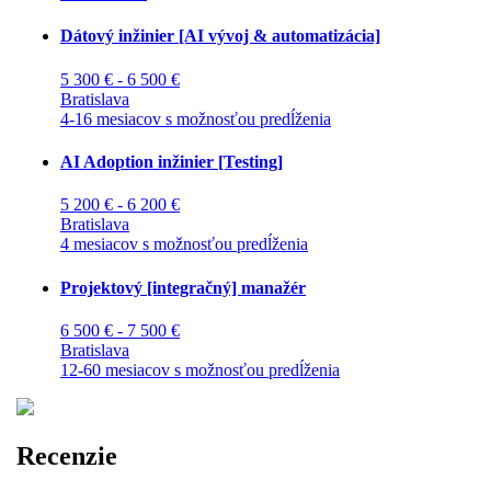
Dátový inžinier [AI vývoj & automatizácia]
5 300 € - 6 500 €
Bratislava
4-16 mesiacov s možnosťou predĺženia
AI Adoption inžinier [Testing]
5 200 € - 6 200 €
Bratislava
4 mesiacov s možnosťou predĺženia
Projektový [integračný] manažér
6 500 € - 7 500 €
Bratislava
12-60 mesiacov s možnosťou predĺženia
Recenzie