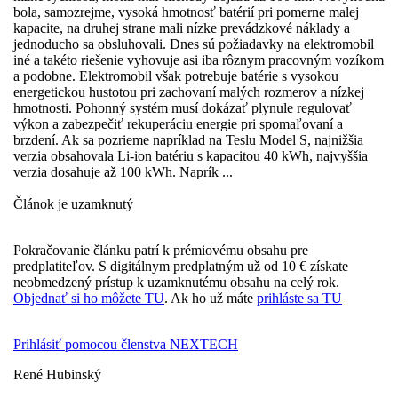
bola, samozrejme, vysoká hmotnosť batérií pri pomerne malej
kapacite, na druhej strane mali nízke prevádzkové náklady a
jednoducho sa obsluhovali. Dnes sú požiadavky na elektromobil
iné a takéto riešenie vyhovuje asi iba rôznym pracovným vozíkom
a podobne. Elektromobil však potrebuje batérie s vysokou
energetickou hustotou pri zachovaní malých rozmerov a nízkej
hmotnosti. Pohonný systém musí dokázať plynule regulovať
výkon a zabezpečiť rekuperáciu energie pri spomaľovaní a
brzdení. Ak sa pozrieme napríklad na Teslu Model S, najnižšia
verzia obsahovala Li-ion batériu s kapacitou 40 kWh, najvyššia
verzia dosahuje až 100 kWh. Naprík ...
Článok je uzamknutý
Pokračovanie článku patrí k prémiovému obsahu pre
predplatiteľov. S digitálnym predplatným už od 10 € získate
neobmedzený prístup k uzamknutému obsahu na celý rok.
Objednať si ho môžete TU
. Ak ho už máte
prihláste sa TU
Prihlásiť pomocou členstva NEXTECH
René Hubinský