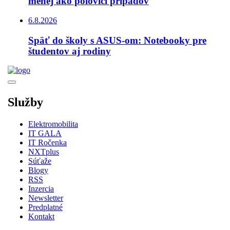
menej ako polovici prípadov
6.8.2026
Späť do školy s ASUS-om: Notebooky pre
študentov aj rodiny
Služby
Elektromobilita
IT GALA
IT Ročenka
NXTplus
Súťaže
Blogy
RSS
Inzercia
Newsletter
Predplatné
Kontakt