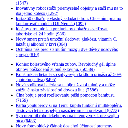
(1547)
Inovatívny robot stráži priemyselné objekty a stačí mu na to
iba jedno koleso (1292)
Insta360 odhaľuje vlastný skladací dron. Chce ním priamo
konkurovať modelu DJI Neo 2. (1092)
Ideálny dron nie len pre turistov dokáže osvetľovať
táborisko až 24 hodín (986)
Nový smart prsteň umožní sledovať glukózu, vitamín C,
laktát aj alkohol v krvi (864)
Ochránia nás pred starnutím mozgu dve dávky nosového
spreja? (810)
Koniec bolestivého vŕtania zubov. Revolučný gél úplne
obnoví poškodenú zubnú sklovinu. (50589)
Konštrukcia lietadla so splývavým krídlom prináša až 50%
spotrebu paliva (8495)
Nová sodíková batéria sa nabije už za 4 minúty a môže
znížiť čínsku závislosť od dovozu lítia (7586)
Čína bojuje proti rozširovaniu púští pomocou bambusu
(7159)
Partia youtuberov si na Temu kupila funkčnú multikoptéru.
Testovací let s dospelým pasažierom ich prekvapil (6772)
Syn prerobil robotického psa na terénny vozík pre svojho
otca (6483)
Nový fotovoltický článok dosiahol účinnosť premeny