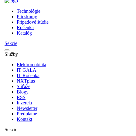
Technológie
Prieskumy
Pripadové štúdie
Ročenka
Katalóg
Sekcie
Služby
Elektromobilita
IT GALA
IT Ročenka
NXTplus
Súťaže
Blogy
RSS
Inzercia
Newsletter
Predplatné
Kontakt
Sekcie