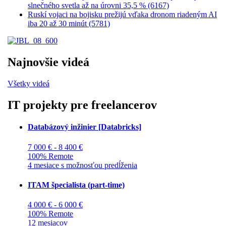
slnečného svetla až na úrovni 35,5 % (6167)
Ruskí vojaci na bojisku prežijú vďaka dronom riadeným AI
iba 20 až 30 minút (5781)
Najnovšie videá
Všetky videá
IT projekty pre freelancerov
Databázový inžinier [Databricks]
7 000 € - 8 400 €
100% Remote
4 mesiace s možnosťou predĺženia
ITAM špecialista (part-time)
4 000 € - 6 000 €
100% Remote
12 mesiacov