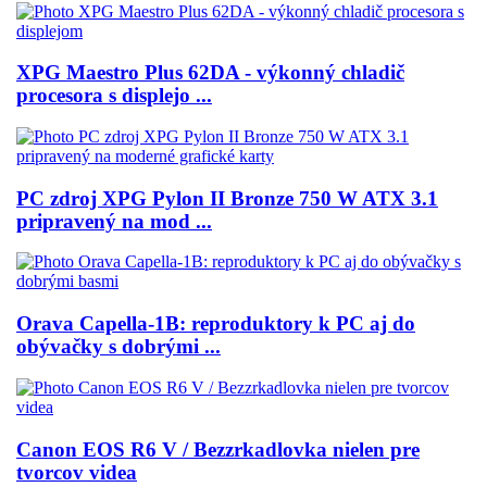
XPG Maestro Plus 62DA - výkonný chladič
procesora s displejo ...
PC zdroj XPG Pylon II Bronze 750 W ATX 3.1
pripravený na mod ...
Orava Capella-1B: reproduktory k PC aj do
obývačky s dobrými ...
Canon EOS R6 V / Bezzrkadlovka nielen pre
tvorcov videa