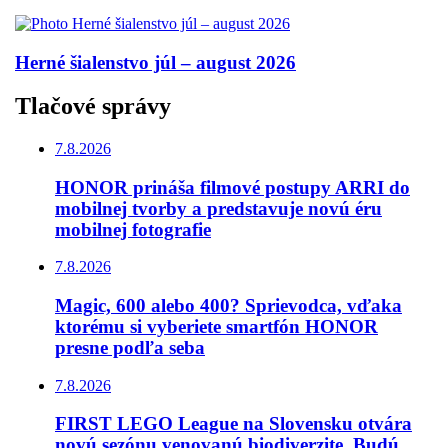
Herné šialenstvo júl – august 2026
Tlačové správy
7.8.2026
HONOR prináša filmové postupy ARRI do
mobilnej tvorby a predstavuje novú éru
mobilnej fotografie
7.8.2026
Magic, 600 alebo 400? Sprievodca, vďaka
ktorému si vyberiete smartfón HONOR
presne podľa seba
7.8.2026
FIRST LEGO League na Slovensku otvára
novú sezónu venovanú biodiverzite. Budú