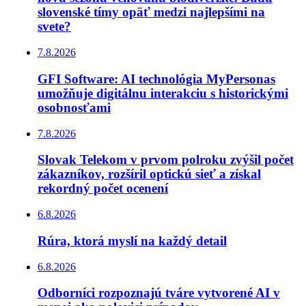
slovenské tímy opäť medzi najlepšími na
svete?
7.8.2026
GFI Software: AI technológia MyPersonas
umožňuje digitálnu interakciu s historickými
osobnosťami
7.8.2026
Slovak Telekom v prvom polroku zvýšil počet
zákazníkov, rozšíril optickú sieť a získal
rekordný počet ocenení
6.8.2026
Rúra, ktorá myslí na každý detail
6.8.2026
Odborníci rozpoznajú tváre vytvorené AI v