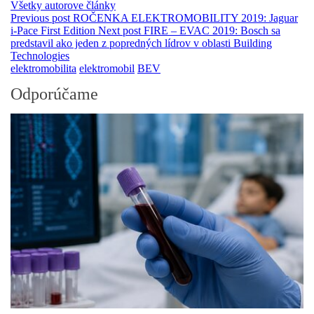
Všetky autorove články
Previous post
ROČENKA ELEKTROMOBILITY 2019: Jaguar
i-Pace First Edition
Next post
FIRE – EVAC 2019: Bosch sa
predstavil ako jeden z popredných lídrov v oblasti Building
Technologies
elektromobilita
elektromobil
BEV
Odporúčame