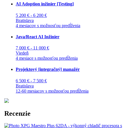
AI Adoption inžinier [Testing]
5 200 € - 6 200 €
Bratislava
4 mesiacov s možnosťou predĺženia
Java/React AI Inžinier
7 000 € - 11 000 €
Viedeň
4 mesiace s možnosťou predĺženia
Projektový [integračný] manažér
6 500 € - 7 500 €
Bratislava
12-60 mesiacov s možnosťou predĺženia
Recenzie