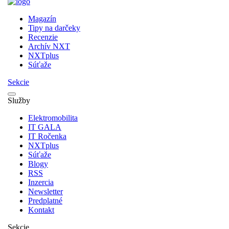
Magazín
Tipy na darčeky
Recenzie
Archív NXT
NXTplus
Súťaže
Sekcie
Služby
Elektromobilita
IT GALA
IT Ročenka
NXTplus
Súťaže
Blogy
RSS
Inzercia
Newsletter
Predplatné
Kontakt
Sekcie