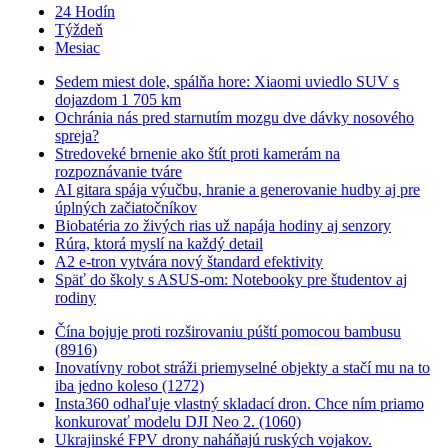
24 Hodín
Týždeň
Mesiac
Sedem miest dole, spálňa hore: Xiaomi uviedlo SUV s
dojazdom 1 705 km
Ochránia nás pred starnutím mozgu dve dávky nosového
spreja?
Stredoveké brnenie ako štít proti kamerám na
rozpoznávanie tváre
AI gitara spája výučbu, hranie a generovanie hudby aj pre
úplných začiatočníkov
Biobatéria zo živých rias už napája hodiny aj senzory
Rúra, ktorá myslí na každý detail
A2 e-tron vytvára nový štandard efektivity
Späť do školy s ASUS-om: Notebooky pre študentov aj
rodiny
Čína bojuje proti rozširovaniu púští pomocou bambusu
(8916)
Inovatívny robot stráži priemyselné objekty a stačí mu na to
iba jedno koleso (1272)
Insta360 odhaľuje vlastný skladací dron. Chce ním priamo
konkurovať modelu DJI Neo 2. (1060)
Ukrajinské FPV drony naháňajú ruských vojakov.