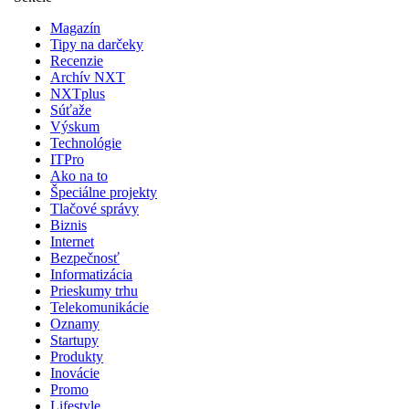
Magazín
Tipy na darčeky
Recenzie
Archív NXT
NXTplus
Súťaže
Výskum
Technológie
ITPro
Ako na to
Špeciálne projekty
Tlačové správy
Biznis
Internet
Bezpečnosť
Informatizácia
Prieskumy trhu
Telekomunikácie
Oznamy
Startupy
Produkty
Inovácie
Promo
Lifestyle