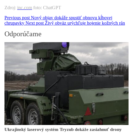
Zdroj:
inc.com
foto: ChatGPT
Previous post
Nový objav dokáže spustiť obnovu kĺbovej
chrupavky
Next post
Živý obväz urýchľuje hojenie kožných rán
Odporúčame
Ukrajinský laserový systém Tryzub dokáže zasiahnuť drony