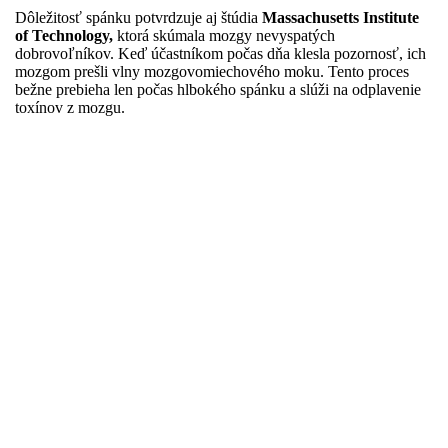
Dôležitosť spánku potvrdzuje aj štúdia
Massachusetts Institute
of Technology,
ktorá skúmala mozgy nevyspatých
dobrovoľníkov. Keď účastníkom počas dňa klesla pozornosť, ich
mozgom prešli vlny mozgovomiechového moku. Tento proces
bežne prebieha len počas hlbokého spánku a slúži na odplavenie
toxínov z mozgu.