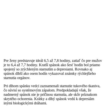
Pre ženy predstavuje ideál 6,5 až 7,8 hodiny, zatiaľ čo pre mužov
je to 6,4 až 7,7 hodiny. Kratší spánok ako šesť hodín bol priamo
spojený so zrýchleným starnutím a depresiami. Rovnako aj
spánok dlhší ako osem hodín vykazoval známky rýchlejšieho
starnutia orgánov.
Pri dlhom spánku vedci zaznamenali starnutie tukového tkaniva,
čo súvisí so systémovým zápalom. Predpokladajú však, že
nadmerný spánok nie je príčinou starnutia, ale skôr príznakom
skrytého ochorenia. Krátky a dlhý spánok vedú k depresiám
inými biologickými dráhami.