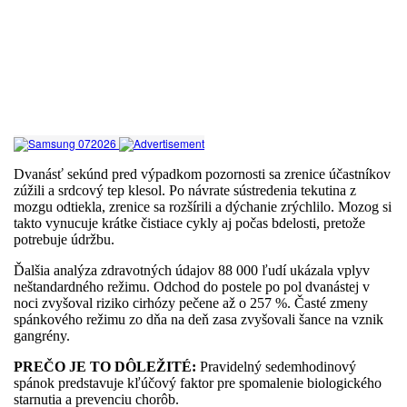
Dvanásť sekúnd pred výpadkom pozornosti sa zrenice účastníkov
zúžili a srdcový tep klesol. Po návrate sústredenia tekutina z
mozgu odtiekla, zrenice sa rozšírili a dýchanie zrýchlilo. Mozog si
takto vynucuje krátke čistiace cykly aj počas bdelosti, pretože
potrebuje údržbu.
Ďalšia analýza zdravotných údajov 88 000 ľudí ukázala vplyv
neštandardného režimu. Odchod do postele po pol dvanástej v
noci zvyšoval riziko cirhózy pečene až o 257 %. Časté zmeny
spánkového režimu zo dňa na deň zasa zvyšovali šance na vznik
gangrény.
PREČO JE TO DÔLEŽITÉ:
Pravidelný sedemhodinový
spánok predstavuje kľúčový faktor pre spomalenie biologického
starnutia a prevenciu chorôb.