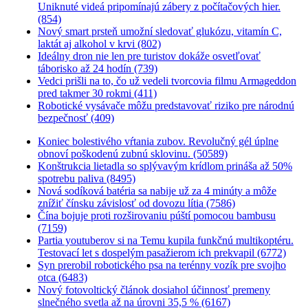
Uniknuté videá pripomínajú zábery z počítačových hier.
(854)
Nový smart prsteň umožní sledovať glukózu, vitamín C,
laktát aj alkohol v krvi (802)
Ideálny dron nie len pre turistov dokáže osvetľovať
táborisko až 24 hodín (739)
Vedci prišli na to, čo už vedeli tvorcovia filmu Armageddon
pred takmer 30 rokmi (411)
Robotické vysávače môžu predstavovať riziko pre národnú
bezpečnosť (409)
Koniec bolestivého vŕtania zubov. Revolučný gél úplne
obnoví poškodenú zubnú sklovinu. (50589)
Konštrukcia lietadla so splývavým krídlom prináša až 50%
spotrebu paliva (8495)
Nová sodíková batéria sa nabije už za 4 minúty a môže
znížiť čínsku závislosť od dovozu lítia (7586)
Čína bojuje proti rozširovaniu púští pomocou bambusu
(7159)
Partia youtuberov si na Temu kupila funkčnú multikoptéru.
Testovací let s dospelým pasažierom ich prekvapil (6772)
Syn prerobil robotického psa na terénny vozík pre svojho
otca (6483)
Nový fotovoltický článok dosiahol účinnosť premeny
slnečného svetla až na úrovni 35,5 % (6167)