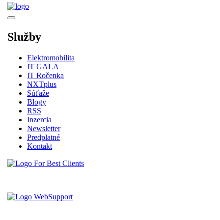
Služby
Elektromobilita
IT GALA
IT Ročenka
NXTplus
Súťaže
Blogy
RSS
Inzercia
Newsletter
Predplatné
Kontakt
Vytvorené spoločnosťou For Best Clients, s.r.o.
Hostingove služby poskytuje spoločnosť WebSupport, s.r.o.