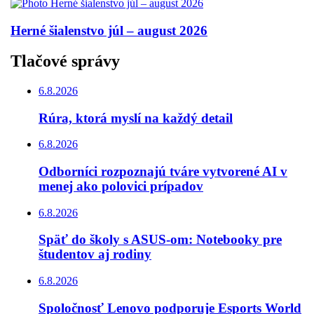
Herné šialenstvo júl – august 2026
Tlačové správy
6.8.2026
Rúra, ktorá myslí na každý detail
6.8.2026
Odborníci rozpoznajú tváre vytvorené AI v
menej ako polovici prípadov
6.8.2026
Späť do školy s ASUS-om: Notebooky pre
študentov aj rodiny
6.8.2026
Spoločnosť Lenovo podporuje Esports World