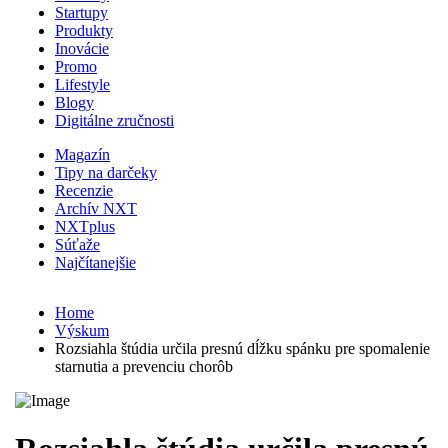
Startupy
Produkty
Inovácie
Promo
Lifestyle
Blogy
Digitálne zručnosti
Magazín
Tipy na darčeky
Recenzie
Archív NXT
NXTplus
Súťaže
Najčítanejšie
Home
Výskum
Rozsiahla štúdia určila presnú dĺžku spánku pre spomalenie
starnutia a prevenciu chorôb