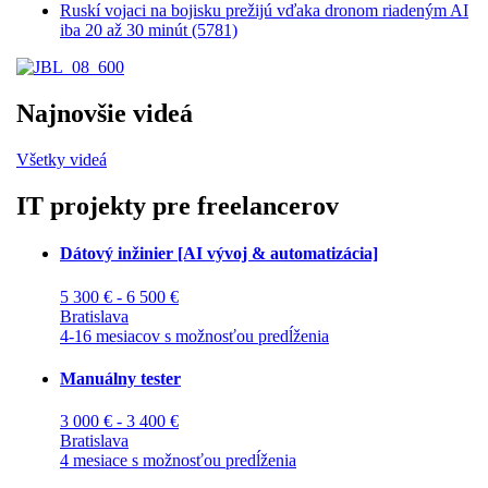
Ruskí vojaci na bojisku prežijú vďaka dronom riadeným AI
iba 20 až 30 minút (5781)
Najnovšie videá
Všetky videá
IT projekty pre freelancerov
Dátový inžinier [AI vývoj & automatizácia]
5 300 € - 6 500 €
Bratislava
4-16 mesiacov s možnosťou predĺženia
Manuálny tester
3 000 € - 3 400 €
Bratislava
4 mesiace s možnosťou predĺženia