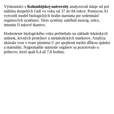
Výskumníci z
Kolumbijskej univerzity
analyzovali údaje od pol
milióna dospelých ľudí vo veku od 37 do 84 rokov. Pomocou AI
vytvorili model biologických hodin starnutia pre sedemnásť
orgánových systémov. Tieto systémy zahŕňali mozog, srdce,
imunitu či tukové tkanivo.
Hodnotenie biologického veku prebiehalo na základe lekárskych
snímok, krvných proteínov a metabolických markerov. Analýza
ukázala vzor v tvare písmena U pri spojitosti medzi dĺžkou spánku
a starnutím. Najpomalšie starnutie orgánov sa pozorovalo u
jedincov, ktorí spali 6,4 až 7,8 hodiny.