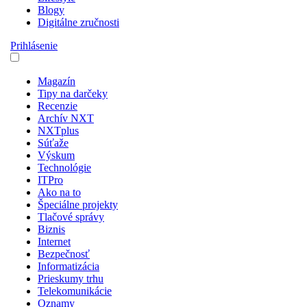
Blogy
Digitálne zručnosti
Prihlásenie
Magazín
Tipy na darčeky
Recenzie
Archív NXT
NXTplus
Súťaže
Výskum
Technológie
ITPro
Ako na to
Špeciálne projekty
Tlačové správy
Biznis
Internet
Bezpečnosť
Informatizácia
Prieskumy trhu
Telekomunikácie
Oznamy