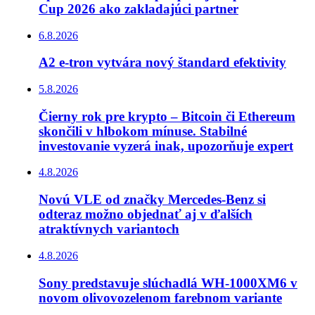
Cup 2026 ako zakladajúci partner
6.8.2026
A2 e-tron vytvára nový štandard efektivity
5.8.2026
Čierny rok pre krypto – Bitcoin či Ethereum
skončili v hlbokom mínuse. Stabilné
investovanie vyzerá inak, upozorňuje expert
4.8.2026
Novú VLE od značky Mercedes-Benz si
odteraz možno objednať aj v ďalších
atraktívnych variantoch
4.8.2026
Sony predstavuje slúchadlá WH-1000XM6 v
novom olivovozelenom farebnom variante