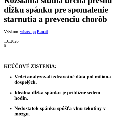
Rozsiahla štúdia určila presnú
dĺžku spánku pre spomalenie
starnutia a prevenciu chorôb
Výskum
whatsapp
E-mail
1.6.2026
0
KĽÚČOVÉ ZISTENIA:
Vedci analyzovali zdravotné dáta pol milióna
dospelých.
Ideálna dĺžka spánku je približne sedem
hodín.
Nedostatok spánku spúšťa vlnu tekutiny v
mozgu.