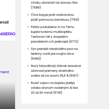
čínsku závislosť od dovozu lítia
(7586)
Čína bojuje proti rozširovaniu
púští pomocou bambusu (7159)
etail
Partia youtuberov si na Temu
kupila funkčnú multikoptéru.
Testovací let s dospelým
pasažierom ich prekvapil (6772)
Syn prerobil robotického psa na
terénny vozík pre svojho otca
(6483)
Nový fotovoltický článok dosiahol
účinnosť premeny slnečného
svetla až na úrovni 35,5 % (6167)
Ruskí vojaci na bojisku prežijú
vďaka dronom riadeným AI iba
0
20 až 30 minút (5781)