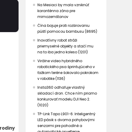
Na Mesiaci by mala vzniknúť
karanténna zóna pre
mimozemštanov
Čína bojuje proti rozširovaniu
púští pomocou bambusu (8695)
Inovatívny robot stráži
priemyselné objekty a stačí mu
na to iba jedno koleso (1201)
Virálne video hybridného
robotického psa šprintujúceho v
ťažkom teréne šokovalo pokrokom
v robotike (1136)
Insta360 odhaľuje vlastný
skladací dron. Chce ním priamo
konkurovať modelu DJI Neo 2.
(1020)
TP-Link Tapo L901-6: Inteligentný
LED pásik s dvoma pohybovými
senzormi pre pohodlné a
rodiny
automatické osvetlenie