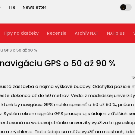
F
ITR
Newsletter
Tipy na darčeky
Recenzie
Archív NXT
NXTplus
ciu GPS o 50 až 90 %
i navigáciu GPS o 50 až 90 %
15
 hustá zástavba a najmä výškové budovy. Odchýlka pozície 
este dokonca až do 50 metrov. Vedci z madridskej univerzit
ím, ktoré by navigáciu GPS mohlo spresniť o 50 až 90 %, pričom
. Systém okrem signálu GPS pracuje aj s údajmi z ďalších se
entovaná na webovej stránke univerzity využíva tri gyroskopy
a zrýchlenie. Tieto údaje sa môžu využiť na miestach, kde