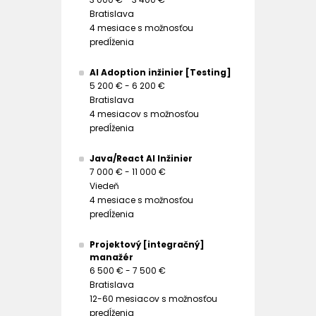
Bratislava
4 mesiace s možnosťou
predĺženia
AI Adoption inžinier [Testing]
5 200 € - 6 200 €
Bratislava
4 mesiacov s možnosťou
predĺženia
Java/React AI Inžinier
7 000 € - 11 000 €
Viedeň
4 mesiace s možnosťou
predĺženia
Projektový [integračný]
manažér
6 500 € - 7 500 €
Bratislava
12-60 mesiacov s možnosťou
predĺženia