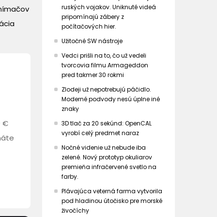
ruských vojakov. Uniknuté videá
 snímačov
pripomínajú zábery z
ácia
počítačových hier.
Užitočné SW nástroje
Vedci prišli na to, čo už vedeli
tvorcovia filmu Armageddon
pred takmer 30 rokmi
Zlodeji už nepotrebujú páčidlo.
Moderné podvody nesú úplne iné
znaky
0 €
3D tlač za 20 sekúnd: OpenCAL
vyrobí celý predmet naraz
máte
Nočné videnie už nebude iba
zelené. Nový prototyp okuliarov
premieňa infračervené svetlo na
farby.
Plávajúca veterná farma vytvorila
pod hladinou útočisko pre morské
živočíchy