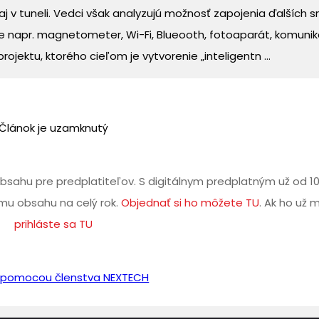
 aj v tuneli. Vedci však analyzujú možnosť zapojenia ďalších
 je napr. magnetometer, Wi-Fi, Blueooth, fotoaparát, komunik
jektu, ktorého cieľom je vytvorenie „inteligentn ...
Článok je uzamknutý
bsahu pre predplatiteľov. S digitálnym predplatným už od 1
u obsahu na celý rok.
Objednať si ho môžete TU
. Ak ho už 
prihláste sa TU
iť pomocou členstva NEXTECH