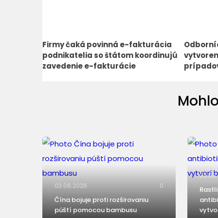
Firmy čaká povinná e-fakturácia
Odborníc
podnikatelia so štátom koordinujú
vytvoren
zavedenie e-fakturácie
prípado
Mohlo
03.08
03.08.2026
0
Rastl
Čína bojuje proti rozširovaniu
antib
púští pomocou bambusu
vytvo