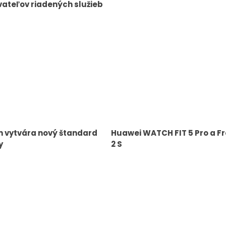
ateľov riadených služieb
n vytvára nový štandard
Huawei WATCH FIT 5 Pro a Fr
y
2 S