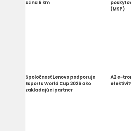
až na 5 km
poskytov
(MSP)
Spoločnosť Lenovo podporuje
A2 e-tro
Esports World Cup 2026 ako
efektivit
zakladajúci partner