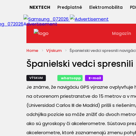
NEXTECH
Predplatné
Elektromobilita
PD
Magazín
Home
Výskum
Španielski vedci spresnili navigá
Španielski vedci spresnil
VÝSKUM
whatsapp
E-mail
Je známe, že navigáciu GPS výrazne ovplyvňuje
na otvorenom priestranstve do 15 metrov a v m
(Universidad Carlos III de Madrid) prišli s riešen
odchýlka pozície sa môže znížiť do dvoch metrov
ako sú gyroskopy či akcelerometre. Sústava prez
akcelerometre, ktoré zaznamenajú zmenu pohybu 