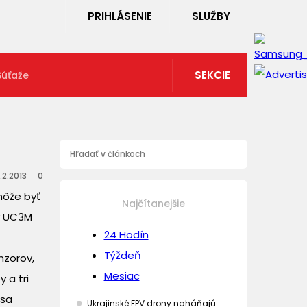
PRIHLÁSENIE
SLUŽBY
SEKCIE
Súťaže
.2.2013
0
môže byť
Najčítanejšie
y UC3M
24 Hodín
Týždeň
nzorov,
Mesiac
 a tri
 sa
Ukrajinské FPV drony naháňajú