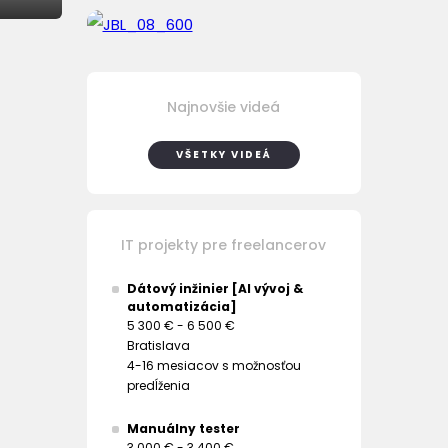
Najnovšie videá
VŠETKY VIDEÁ
IT projekty pre freelancerov
Dátový inžinier [AI vývoj &
automatizácia]
5 300 € - 6 500 €
Bratislava
4-16 mesiacov s možnosťou
predĺženia
Manuálny tester
3 000 € - 3 400 €