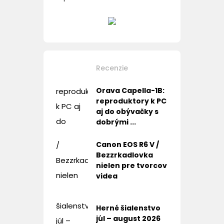
Recenzie
Orava Capella-1B:
reproduktory k PC
aj do obývačky s
dobrými ...
Canon EOS R6 V /
Bezzrkadlovka
nielen pre tvorcov
videa
Herné šialenstvo
júl – august 2026