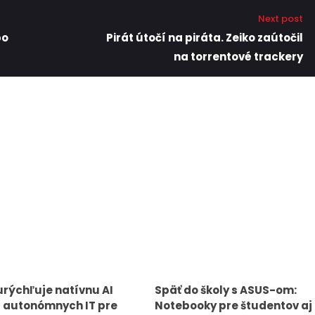
Next post
po
Pirát útočí na piráta. Zeiko zaútočil
na torrentové trackery
urýchľuje natívnu AI
Späť do školy s ASUS-om:
 autonómnych IT pre
Notebooky pre študentov aj 