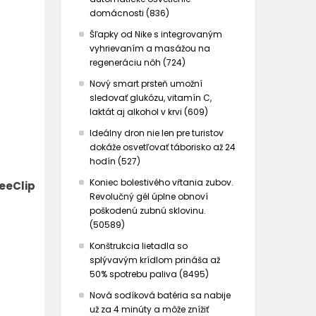
domácnosti (836)
Šľapky od Nike s integrovaným
vyhrievaním a masážou na
regeneráciu nôh (724)
Nový smart prsteň umožní
sledovať glukózu, vitamín C,
laktát aj alkohol v krvi (609)
Ideálny dron nie len pre turistov
dokáže osvetľovať táborisko až 24
hodín (527)
Koniec bolestivého vŕtania zubov.
eeClip
Revolučný gél úplne obnoví
poškodenú zubnú sklovinu.
(50589)
Konštrukcia lietadla so
splývavým krídlom prináša až
50% spotrebu paliva (8495)
Nová sodíková batéria sa nabije
už za 4 minúty a môže znížiť