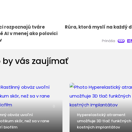
i rozpoznajú tváre
Rúra, ktorá myslí na každý d
é AI v menej ako polovici
v
 by vás zaujímať
.2026
0
31.07.2026
inný obväz uvoľní
Hyperelastický atrament
iotikum skôr, než sa v rane
umožňuje 3D tlač funkčných
rí biofilm
kostných implantátov