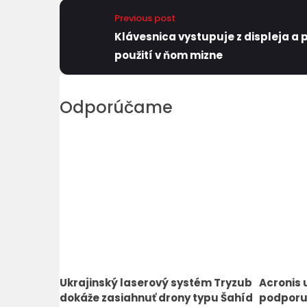
Previous post
Klávesnica vystupuje z displeja a 
použití v ňom mizne
Odporúčame
Ukrajinský laserový systém Tryzub
Acronis 
dokáže zasiahnuť drony typu Šahíd
podporu