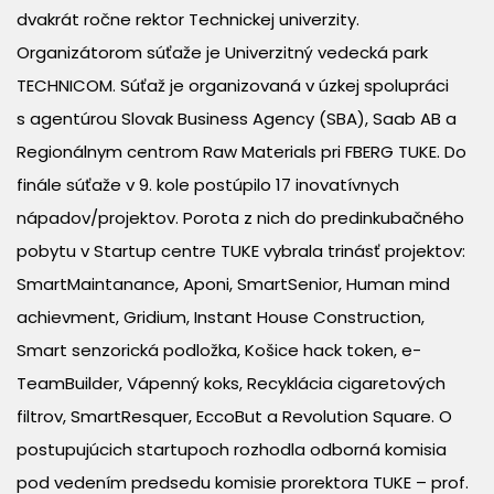
dvakrát ročne rektor Technickej univerzity.
Organizátorom súťaže je Univerzitný vedecká park
TECHNICOM. Súťaž je organizovaná v úzkej spolupráci
s agentúrou Slovak Business Agency (SBA), Saab AB a
Regionálnym centrom Raw Materials pri FBERG TUKE. Do
finále súťaže v 9. kole postúpilo 17 inovatívnych
nápadov/projektov. Porota z nich do predinkubačného
pobytu v Startup centre TUKE vybrala trinásť projektov:
SmartMaintanance, Aponi, SmartSenior, Human mind
achievment, Gridium, Instant House Construction,
Smart senzorická podložka, Košice hack token, e-
TeamBuilder, Vápenný koks, Recyklácia cigaretových
filtrov, SmartResquer, EccoBut a Revolution Square. O
postupujúcich startupoch rozhodla odborná komisia
pod vedením predsedu komisie prorektora TUKE – prof.