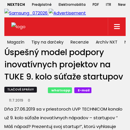
NEXTECH
Predplatné
Elektromobilita
PDF
ITR
Newsle
Magazín
Tipy na darčeky
Recenzie
Archív NXT
NX
Úspešný model podpory
inovatívnych projektov na
TUKE 9. kolo súťaže startupov
TLAČOVÉ SPRÁVY
whatsapp
E-mail
11.7.2019
0
Dňa 27.06.2019 sa v priestoroch UVP TECHNICOM konalo
už 9. kolo súťaže inovatívnych nápadov – startupov “
Máš nápad? Prezentuj svoj startup!”, ktorú vyhlasuje