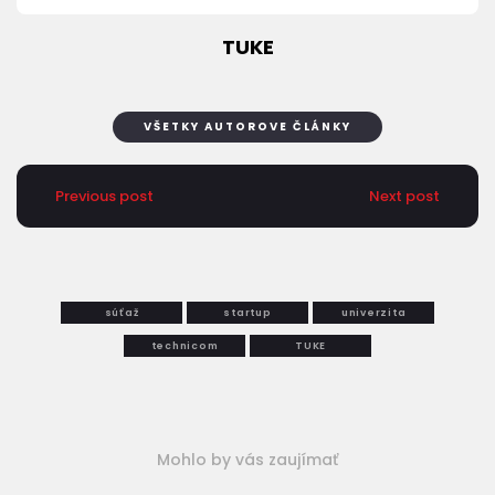
TUKE
VŠETKY AUTOROVE ČLÁNKY
Previous post
Next post
súťaž
startup
univerzita
technicom
TUKE
Mohlo by vás zaujímať