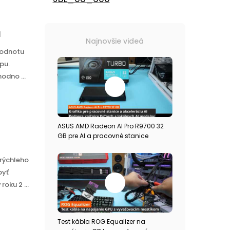
a
Najnovšie videá
 hodnotu
opu.
odno ...
ASUS AMD Radeon AI Pro R9700 32
GB pre AI a pracovné stanice
 rýchleho
byť
oku 2 ...
Test kábla ROG Equalizer na