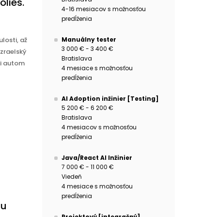
lies.
4-16 mesiacov s možnosťou
predĺženia
Manuálny tester
losti, až
3 000 € - 3 400 €
zraelský
Bratislava
mi autom
4 mesiace s možnosťou
predĺženia
AI Adoption inžinier [Testing]
5 200 € - 6 200 €
Bratislava
4 mesiacov s možnosťou
predĺženia
Java/React AI Inžinier
7 000 € - 11 000 €
Viedeň
4 mesiace s možnosťou
predĺženia
nu
Projektový [integračný]