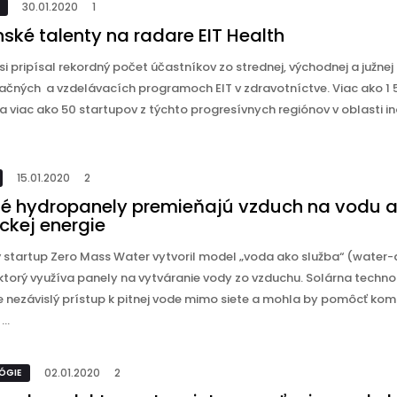
30.01.2020
1
ské talenty na radare EIT Health
si pripísal rekordný počet účastníkov zo strednej, východnej a južnej
račných a vzdelávacích programoch EIT v zdravotníctve. Viac ako 1
a viac ako 50 startupov z týchto progresívnych regiónov v oblasti inov
15.01.2020
2
né hydropanely premieňajú vzduch na vodu a
ickej energie
ý startup Zero Mass Water vytvoril model „voda ako služba“ (water-
 ktorý využíva panely na vytváranie vody zo vzduchu. Solárna techno
e nezávislý prístup k pitnej vode mimo siete a mohla by pomôcť ko
...
02.01.2020
2
ÓGIE