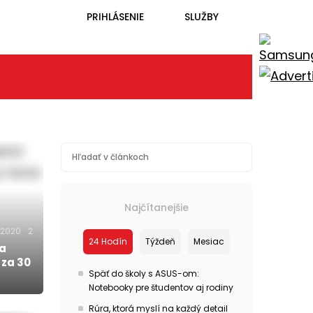
PRIHLÁSENIE
SLUŽBY
Najčítanejšie
.2020
2
24 Hodín
Týždeň
Mesiac
a
 za 30
Späť do školy s ASUS-om:
Notebooky pre študentov aj rodiny
Rúra, ktorá myslí na každý detail