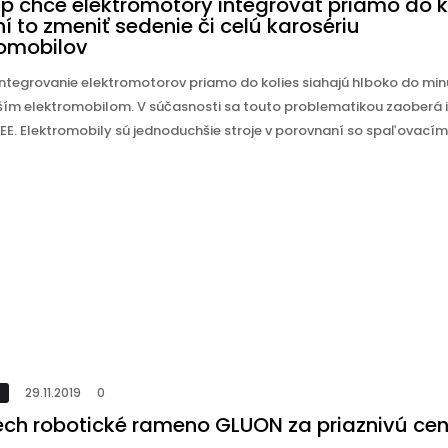
p chce elektromotory integrovať priamo do ko
 to zmeniť sedenie či celú karosériu
romobilov
ntegrovanie elektromotorov priamo do kolies siahajú hlboko do minu
rším elektromobilom. V súčasnosti sa touto problematikou zaoberá i
REE. Elektromobily sú jednoduchšie stroje v porovnaní so spaľovací
29.11.2019
0
ech robotické rameno GLUON za priaznivú ce