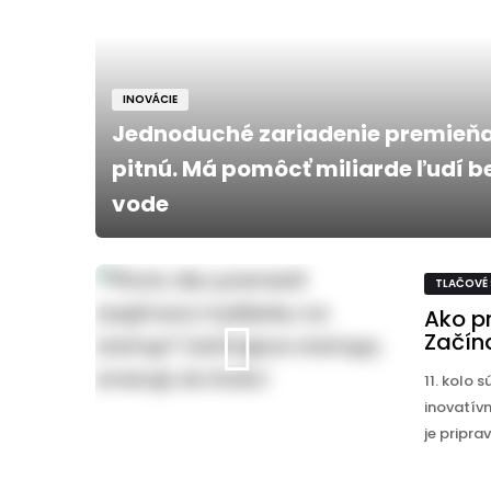
INOVÁCIE
Jednoduché zariadenie premieňa
pitnú. Má pomôcť miliarde ľudí be
vode
TLAČOVÉ
Ako p
Začín
11. kolo
inovatívn
je pripra