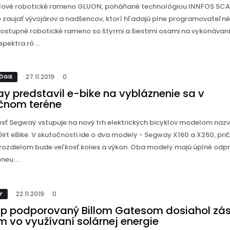
lové robotické rameno GLUON, poháňané technológiou INNFOS SCA 
 zaujať vývojárov a nadšencov, ktorí hľadajú plne programovateľné
ostupné robotické rameno so štyrmi a šiestimi osami na vykonávan
pektra rô ...
27.11.2019
0
ÓGIE
y predstavil e-bike na vybláznenie sa v
čnom teréne
sť Segway vstupuje na nový trh elektrických bicyklov modelom na
irt eBike. V skutočnosti ide o dva modely - Segway X160 a X260, pr
rozdielom bude veľkosť kolies a výkon. Oba modely majú úplné odpr
neu ...
22.11.2019
0
Y
up podporovaný Billom Gatesom dosiahol zá
m vo využívaní solárnej energie