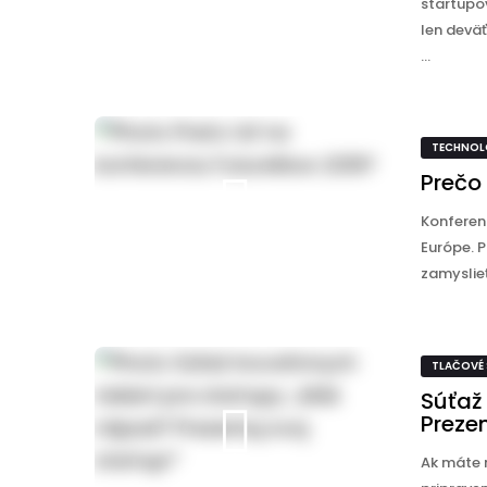
startupo
len deväť
...
TECHNOL
Prečo
Konferen
Európe. P
zamyslieť
TLAČOVÉ
Súťaž
Prezen
Ak máte n