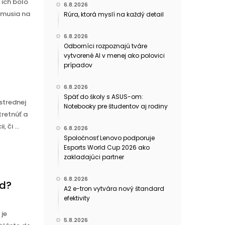
 ich bolo
6.8.2026
emusia na
Rúra, ktorá myslí na každý detail
6.8.2026
Odborníci rozpoznajú tváre
vytvorené AI v menej ako polovici
prípadov
6.8.2026
Späť do školy s ASUS-om:
strednej
Notebooky pre študentov aj rodiny
tretnúť a
 či ...
6.8.2026
Spoločnosť Lenovo podporuje
Esports World Cup 2026 ako
zakladajúci partner
6.8.2026
ad?
A2 e-tron vytvára nový štandard
efektivity
 je
5.8.2026