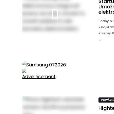
Startu
Umožní
elekt
Snahy o i
k najsta
startup 
...
INOVÁCIE
Hight