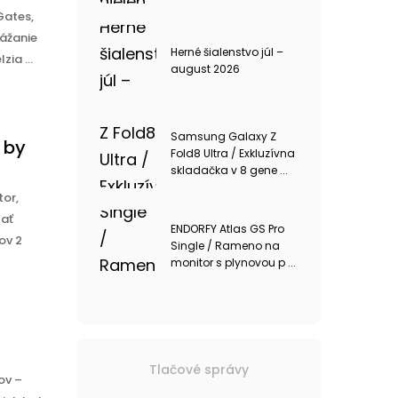
Gates,
rážanie
Herné šialenstvo júl –
ia ...
august 2026
Samsung Galaxy Z
 by
Fold8 Ultra / Exkluzívna
skladačka v 8 gene ...
or,
lať
ENDORFY Atlas GS Pro
ov 2
Single / Rameno na
monitor s plynovou p ...
Tlačové správy
ov –