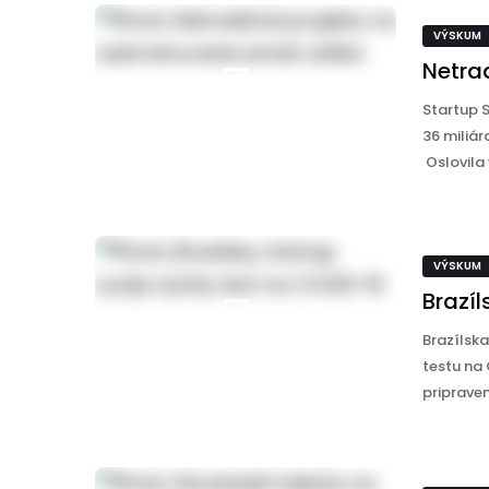
VÝSKUM
Netra
Startup S
36 miliár
Oslovila 
VÝSKUM
Brazíl
Brazílska
testu na 
pripraven