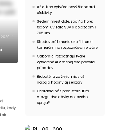
A2 e-tron vytvára nový štandard
efektivity
Sedem miest dole, spálňa hore:
Xiaomi uviedlo SUV s dojazdom 1
705 km
.2020
1
Stredoveké brnenie ako štít proti
kamerám na rozpoznávanie tváre
í
Odborníci rozpoznajú tváre
vytvorené AI v menej ako polovici
prípadov
Biobatéria zo živých rias už
napája hodiny aj senzory
Ochránia nás pred starnutím
mozgu dve dávky nosového
d,
spreja?
diu, kedy
ak ...