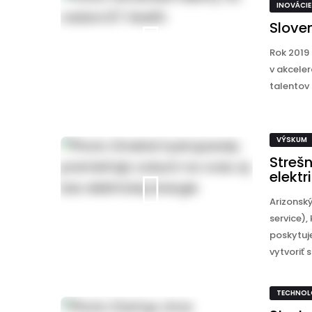
INOVÁCIE
Sloven
Rok 2019 
v akcele
talentov 
VÝSKUM
Streš
elektr
Arizonsk
service),
poskytuj
vytvoriť s 
TECHNOL