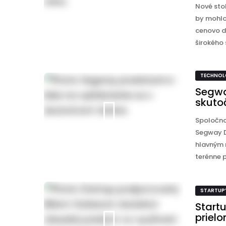
Nové sto
by mohlo
cenovo d
širokého s
TECHNOL
Segwa
skuto
Spoločno
Segway D
hlavným 
terénne p
STARTUP
Start
prielo