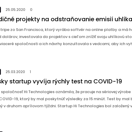
25.05.2020
0
dičné projekty na odstraňovanie emisií uhlík
tripe zo San Francisca, ktorý vyrába softvér na online platby a má
d dolárov, investovala do projektov s cieľom znížiť svoju uhlíkovú st
viaceré spoločnosti a ich návrhy konzultovala s vedcami, aby ich vyh
25.03.2020
1
sky startup vyvíja rýchly test na COVID-19
 spoločnosť Hi Technologies oznámila, že pracuje na sériovej výrobe
COVID-19, ktorý by mal poskytnúť výsledky za 15 minút. Test by mal 
ý v druhom aprílovom týždni. Startup Hi Technologies bol založený v r