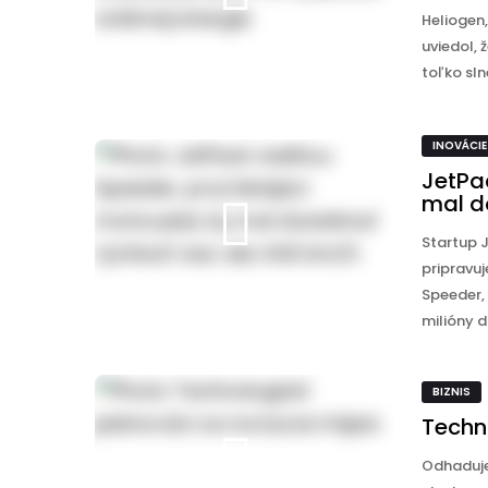
Heliogen,
uviedol, 
toľko sln
INOVÁCIE
JetPac
mal d
Startup 
pripravuj
Speeder, 
milióny d .
BIZNIS
Techno
Odhaduje 