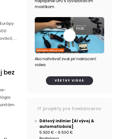
napájanie GPU s vyvažovacím
mostíkom
 Európy
 500
ácií, ...
Ako nahrávať zvuk pri nakrúcaní
videa
j bez
VŠETKY VIDEÁ
as-
lógia
munitám
IT projekty pre freelancerov
Dátový inžinier [AI vývoj &
automatizácia]
5 300 € - 6 500 €
Bratislava