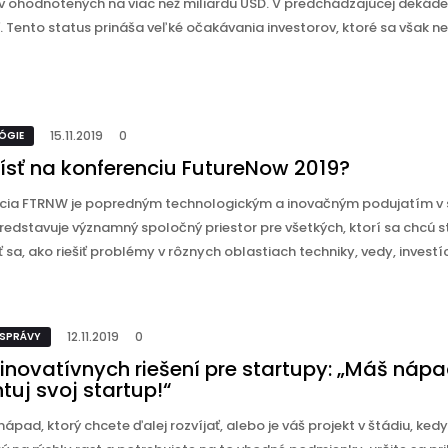
v ohodnotených na viac než miliardu USD. V predchádzajúcej dekáde
. Tento status prináša veľké očakávania investorov, ktoré sa však n
15.11.2019
0
ÓGIE
 ísť na konferenciu FutureNow 2019?
cia FTRNW je popredným technologickým a inovačným podujatím v 
redstavuje významný spoločný priestor pre všetkých, ktorí sa chcú s
 sa, ako riešiť problémy v rôznych oblastiach techniky, vedy, investícii,
12.11.2019
0
 SPRÁVY
 inovatívnych riešení pre startupy: „Máš náp
tuj svoj startup!“
ápad, ktorý chcete ďalej rozvíjať, alebo je váš projekt v štádiu, kedy