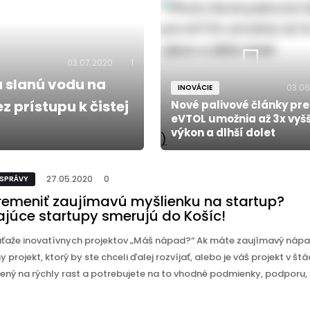
03.07.2020
1
 slanú vodu na
03.06
INOVÁCIE
z prístupu k čistej
Nové palivové články pre
eVTOL umožnia až 3x vyšš
výkon a dlhší dolet
)
27.05.2020
0
 SPRÁVY
remeniť zaujímavú myšlienku na startup?
ajúce startupy smerujú do Košíc!
 súťaže inovatívnych projektov „Máš nápad?“ Ak máte zaujímavý nápa
y projekt, ktorý by ste chceli ďalej rozvíjať, alebo je váš projekt v štá
vený na rýchly rast a potrebujete na to vhodné podmienky, podporu, t