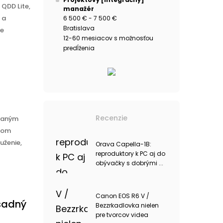
QDD Lite,
manažér
 a
6 500 € - 7 500 €
Bratislava
ie
12-60 mesiacov s možnosťou
predĺženia
Recenzie
zvaným
ičom
uženie,
Orava Capella-1B:
reproduktory k PC aj do
obývačky s dobrými ...
Canon EOS R6 V /
sadný
Bezzrkadlovka nielen
pre tvorcov videa