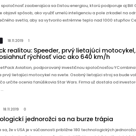
 spoločnosť zaoberajúca sa čistou energiou, ktorú podporuje aj Bill 
že objavil spôsob, ako využiť umelú inteligenciu a pole zrkadiel na od
ečného svetla, aby sa vytvorilo extrémne teplo nad 1000 stupňov Celz
18.11.2019
1
k realitou: Speeder, prvý lietajúci motocykel,
osiahnuť rýchlosť viac ako 640 km/h
JetPack Aviation, podporovaný investičnou spoločnosťou YCombinat
e prvý lietajúci motocykel na svete. Osobný lietajúci stroj sa bude vo
čo určite ocenia fanúšikovia Star Wars. Firma už dostala od investor
..
18.11.2019
0
logickí jednorožci sa na burze trápia
sa, že v USA je v súčasnosti približne 180 technologických jednorožc