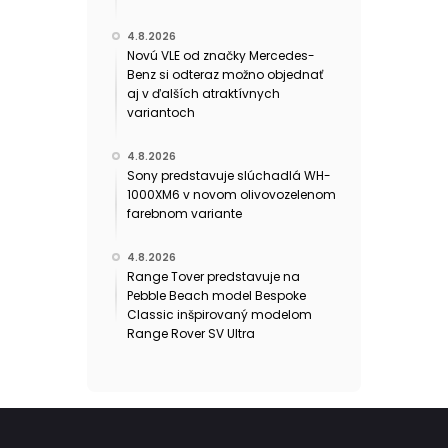
4.8.2026
Novú VLE od značky Mercedes-
Benz si odteraz možno objednať
aj v ďalších atraktívnych
variantoch
4.8.2026
Sony predstavuje slúchadlá WH-
1000XM6 v novom olivovozelenom
farebnom variante
4.8.2026
Range Tover predstavuje na
Pebble Beach model Bespoke
Classic inšpirovaný modelom
Range Rover SV Ultra