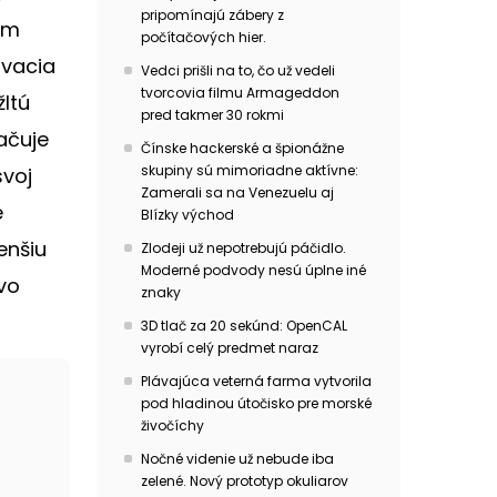
pripomínajú zábery z
ým
počítačových hier.
ovacia
Vedci prišli na to, čo už vedeli
tvorcovia filmu Armageddon
ltú
pred takmer 30 rokmi
ačuje
Čínske hackerské a špionážne
skupiny sú mimoriadne aktívne:
svoj
Zamerali sa na Venezuelu aj
e
Blízky východ
enšiu
Zlodeji už nepotrebujú páčidlo.
Moderné podvody nesú úplne iné
vo
znaky
3D tlač za 20 sekúnd: OpenCAL
vyrobí celý predmet naraz
Plávajúca veterná farma vytvorila
pod hladinou útočisko pre morské
živočíchy
Nočné videnie už nebude iba
zelené. Nový prototyp okuliarov