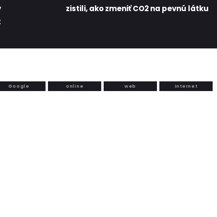
v
zistili, ako zmeniť CO2 na pevnú látku
t
Google
online
web
internet