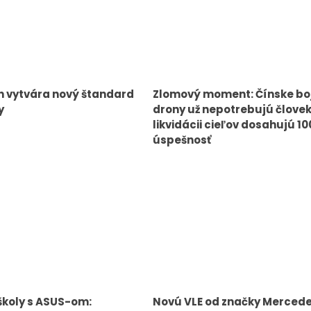
n vytvára nový štandard
Zlomový moment: Čínske bo
y
drony už nepotrebujú človek
likvidácii cieľov dosahujú 1
úspešnosť
školy s ASUS-om:
Novú VLE od značky Merced