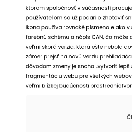
ktorom spoločnosť v súčasnosti pracuje.
používateľom sa už podarilo zhotoviť sn
ikona používa rovnaké písmeno e ako v
farebnú schému a nápis CAN, čo môže o
veľmi skorá verzia, ktorá ešte nebola do
zámer prejsť na novú verziu prehliadača 
dôvodom zmeny je snaha „vytvoriť lepši
fragmentáciu webu pre všetkých webový
veľmi blízkej budúcnosti prostredníctvom 
Č