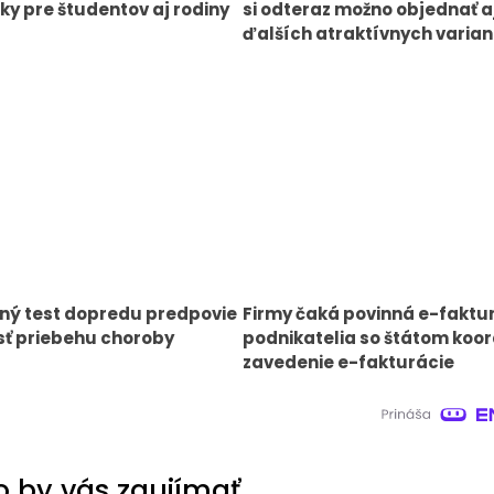
y pre študentov aj rodiny
si odteraz možno objednať aj
ďalších atraktívnych varia
ný test dopredu predpovie
Firmy čaká povinná e-faktu
ť priebehu choroby
podnikatelia so štátom koor
zavedenie e-fakturácie
 by vás zaujímať