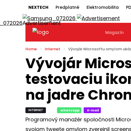
NEXTECH
Predplatné
Elektromobilita
PD
Magazín
Home
Internet
Vývojár Microsoftu omylom ukáza
Vývojár Micro
testovaciu iko
na jadre Chr
INTERNET
whatsapp
E-mail
Programový manažér spoločnosti Micros
svojom tweete omylom zverejnil screen