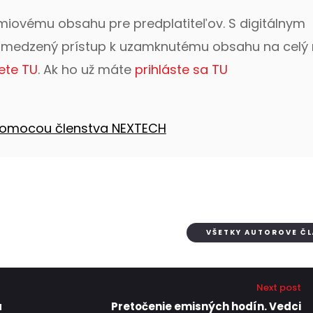
émiovému obsahu pre predplatiteľov. S digitálnym
bmedzený prístup k uzamknutému obsahu na celý 
ete TU
. Ak ho už máte
prihláste sa TU
 pomocou členstva NEXTECH
VŠETKY AUTOROVE Č
Next post
a
Pretočenie emisných hodín. Vedci