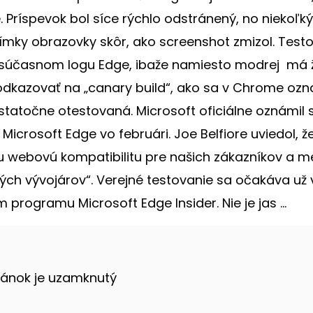
 Príspevok bol síce rýchlo odstránený, no niekoľk
ímky obrazovky skôr, ako screenshot zmizol. Test
 súčasnom logu Edge, ibaže namiesto modrej má ž
dkazovať na „canary build“, ako sa v Chrome ozn
statočne otestovaná. Microsoft oficiálne oznámil 
Microsoft Edge vo februári. Joe Belfiore uviedol, ž
u webovú kompatibilitu pre našich zákazníkov a m
ch vývojárov“. Verejné testovanie sa očakáva už 
programu Microsoft Edge Insider. Nie je jas ...
lánok je uzamknutý