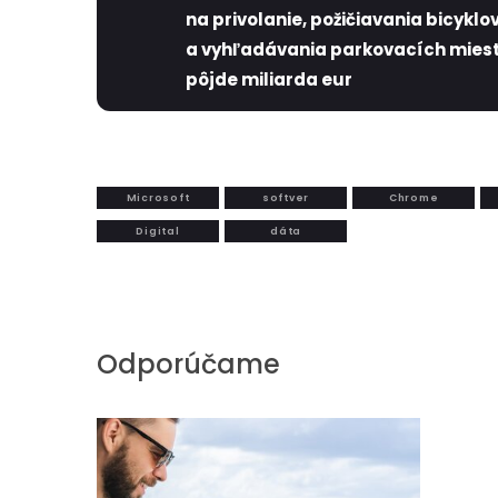
na privolanie, požičiavania bicyklo
a vyhľadávania parkovacích mies
pôjde miliarda eur
Microsoft
softver
Chrome
Digital
dáta
Odporúčame