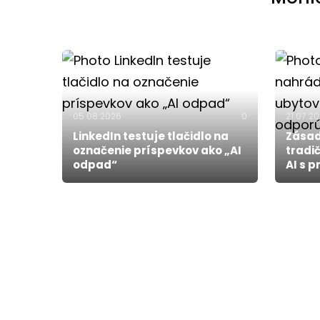
05.08.2026
0
21.07.2
LinkedIn testuje tlačidlo na
Zásad
označenie príspevkov ako „AI
tradi
odpad“
AI s 