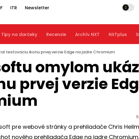
F
ITR
Newsletter
Tipy na darčeky
Recenzie
Archív NXT
NXTplus
S
l testovaciu ikonu prvej verzie Edge na jadre Chromium
softu omylom ukáz
nu prvej verzie Ed
omium
5
oft pre webové stránky a prehliadače Chris Heil
shot nového prehliadača Edge na jadre Chromium