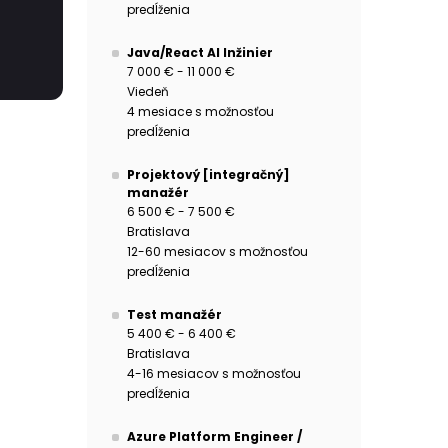
predĺženia
Java/React AI Inžinier
7 000 € - 11 000 €
Viedeň
4 mesiace s možnosťou
predĺženia
Projektový [integračný]
manažér
6 500 € - 7 500 €
Bratislava
12-60 mesiacov s možnosťou
predĺženia
Test manažér
5 400 € - 6 400 €
Bratislava
4-16 mesiacov s možnosťou
predĺženia
Azure Platform Engineer /