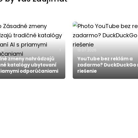
026
1
13.07.2026
né zmeny nahrádzajú
YouTube bez reklám a
čné katalógy ubytovaní
zadarmo? DuckDuckGo
priamymi odporúčaniami
riešenie