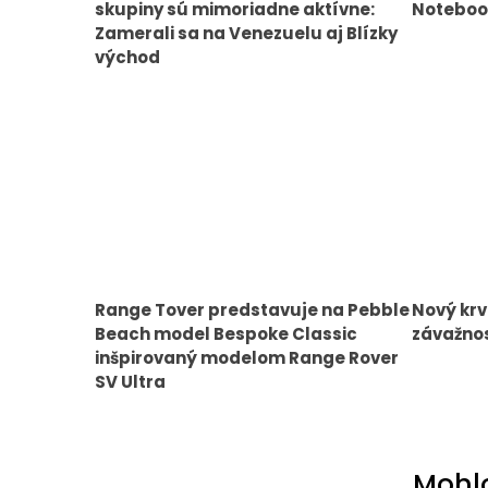
skupiny sú mimoriadne aktívne:
Notebook
Zamerali sa na Venezuelu aj Blízky
východ
Range Tover predstavuje na Pebble
Nový krv
Beach model Bespoke Classic
závažnos
inšpirovaný modelom Range Rover
SV Ultra
Mohlo