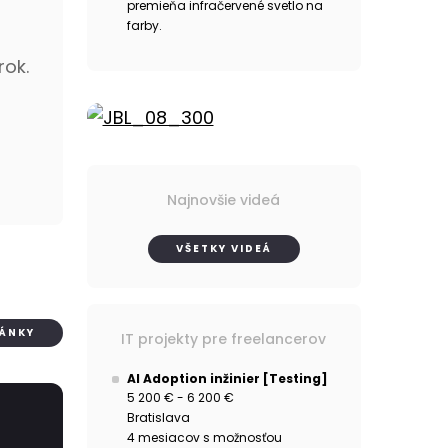
premieňa infračervené svetlo na
farby.
rok.
Najnovšie videá
VŠETKY VIDEÁ
LÁNKY
IT projekty pre freelancerov
AI Adoption inžinier [Testing]
5 200 € - 6 200 €
Bratislava
4 mesiacov s možnosťou