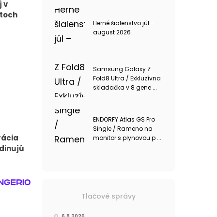
 v
ntoch
Herné šialenstvo júl –
august 2026
Samsung Galaxy Z
Fold8 Ultra / Exkluzívna
skladačka v 8 gene ...
ENDORFY Atlas GS Pro
Single / Rameno na
rácia
monitor s plynovou p ...
dinujú
Tlačové správy
6.8.2026