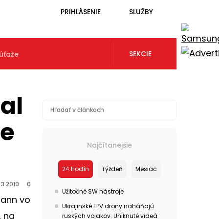
PRIHLÁSENIE
SLUŽBY
SEKCIE
úťaže
al
ge
Najčítanejšie
24 Hodín
Týždeň
Mesiac
.3.2019
0
Užitočné SW nástroje
mann vo
Ukrajinské FPV drony naháňajú
, na
ruských vojakov. Uniknuté videá