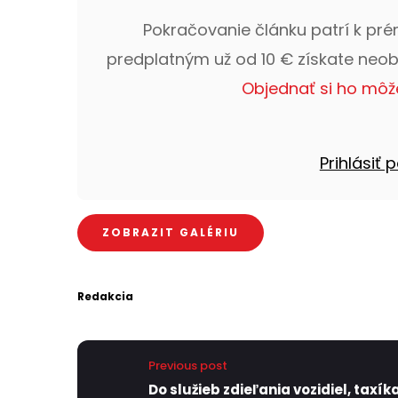
Pokračovanie článku patrí k pr
predplatným už od 10 € získate neo
Objednať si ho môž
Prihlásiť
ZOBRAZIT GALÉRIU
Redakcia
Previous post
Do služieb zdieľania vozidiel, taxík