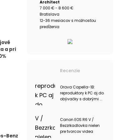
Architect
7 000 € - 8 600 €
Bratislava
12-36 mesiacov s možnosťou
predĺženia
jové
a a pri
00%
Recenzie
Orava Capella-1B:
reproduktory k PC aj do
obývačky s dobrými ...
Canon EOS R6 V /
Bezzrkadlovka nielen
pre tvorcov videa
es-Benz