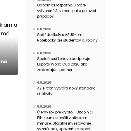
Odborníci rozpoznajú tváre
vytvorené AI v menej ako polovici
prípadov
6.8.2026
Späť do školy s ASUS-om:
Notebooky pre študentov aj rodiny
0
6.8.2026
Spoločnosť Lenovo podporuje
 má
Esports World Cup 2026 ako
zakladajúci partner
6.8.2026
A2 e-tron vytvára nový štandard
efektivity
5.8.2026
Čierny rok pre krypto – Bitcoin či
Ethereum skončili v hlbokom
mínuse. Stabilné investovanie
vyzerá inak, upozorňuje expert