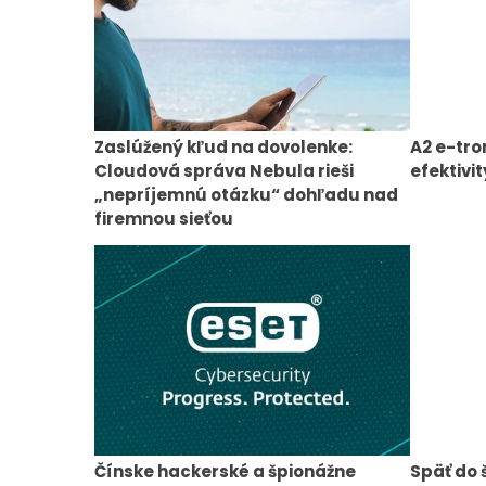
Zaslúžený kľud na dovolenke:
A2 e-tro
Cloudová správa Nebula rieši
efektivit
„nepríjemnú otázku“ dohľadu nad
firemnou sieťou
Čínske hackerské a špionážne
Späť do 