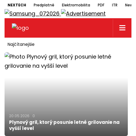
NEXTECH
Predplatné
Elektromobilita
PDF
ITR
Newsl
Najčítanejšie
20.05.2026
0
Plynový gril, ktorý posunie letné grilovanie na
vyšší level