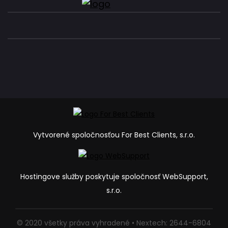
Vytvorené spoločnosťou For Best Clients, s.r.o.
Hostingove služby poskytuje spoločnosť WebSupport,
s.r.o.
© 2020 všetky práva vyhradené • Nextech: 2644-6804