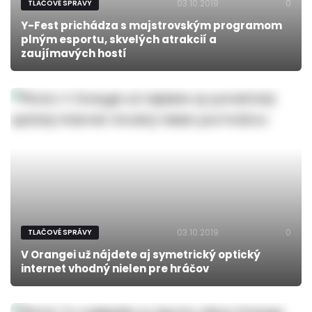
03.10.2019
0
TLAČOVÉ SPRÁVY
Y-Fest prichádza s majstrovským programom
plným esportu, skvelých atrakcií a
zaujímavých hostí
03.10.2019
0
TLAČOVÉ SPRÁVY
V Orangei už nájdete aj symetrický optický
internet vhodný nielen pre hráčov