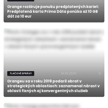
Orange rozširuje ponuku predplatených kariet:
Predplatená karta Prima Dáta ponúka až 10 GB
dát za 10 eur
14.02.2020
0
TLAČOVÉ SPRÁVY
Orangeu sa v roku 2019 podaril obrat v
strategických oblastiach: zaznamenal nárast v
oblasti fixných aj konvergentných služieb