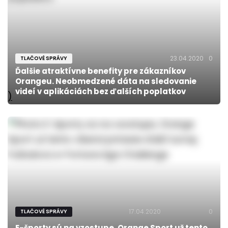
23.04.2020
0
TLAČOVÉ SPRÁVY
Ďalšie atraktívne benefity pre zákazníkov
Orangeu. Neobmedzené dáta na sledovanie
videí v aplikáciách bez ďalších poplatkov
)
17.04.2020
0
TLAČOVÉ SPRÁVY
E-športy sú na vzostupe, Orange Sport už tento