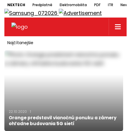
NEXTECH
Predplatné
Elektromobilita
PDF
ITR
Newsl
Najčítanejšie
22.10.2020
1
Orange predstavil vianočnú ponuku a zámery
ohľadne budovania 5G sietí