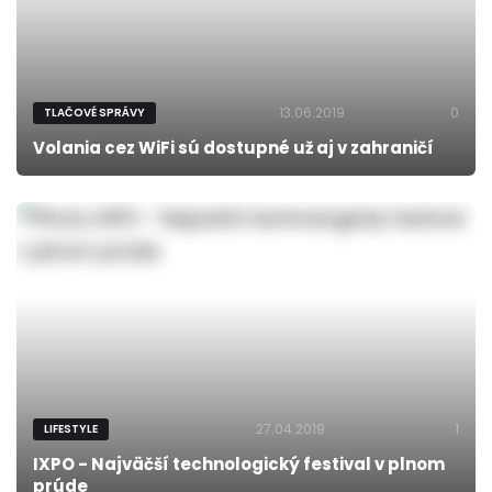
13.06.2019
0
TLAČOVÉ SPRÁVY
Volania cez WiFi sú dostupné už aj v zahraničí
27.04.2019
1
LIFESTYLE
IXPO - Najväčší technologický festival v plnom
prúde