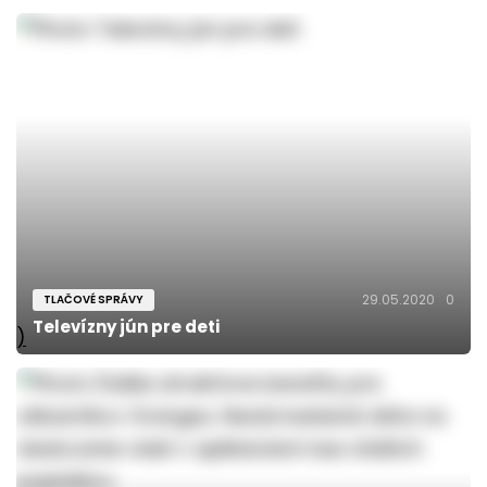
29.05.2020
0
TLAČOVÉ SPRÁVY
Televízny jún pre deti
)