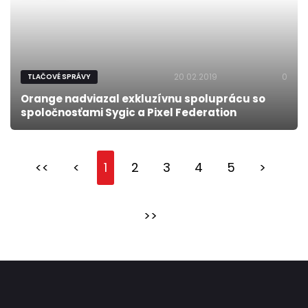
20.02.2019
0
TLAČOVÉ SPRÁVY
Orange nadviazal exkluzívnu spoluprácu so
spoločnosťami Sygic a Pixel Federation
<<
<
1
2
3
4
5
>
>>