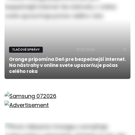
12.02.2020
0
TLAČOVÉ SPRÁVY
Orange pripomína Deň pre bezpečnejší internet.
Na nástrahy v online svete upozorňuje počas
celého roka