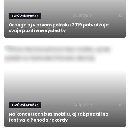
26.07.2019
0
TLAČOVÉ SPRÁVY
Orange aj v prvom polroku 2019 potvrdzuje
svoje pozitívne výsledky
24.07.2019
0
TLAČOVÉ SPRÁVY
Na koncertoch bez mobilu, aj tak padali na
festivale Pohoda rekordy