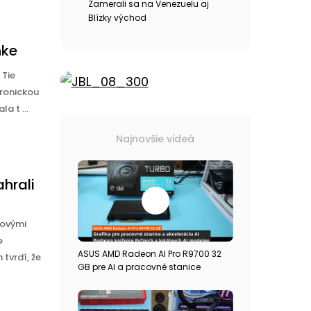
Zamerali sa na Venezuelu aj
Blízky východ
nke
 Tie
tronickou
a t ...
Najnovšie videá
ahrali
lovými
e
ASUS AMD Radeon AI Pro R9700 32
 tvrdí, že
GB pre AI a pracovné stanice