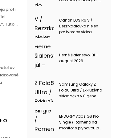
ja proti
íci
Canon EOS R6 V /
. Túto ...
Bezzrkadlovka nielen
pre tvorcov videa
Herné šialenstvo júl –
august 2026
vateľov
sudzované
u
Samsung Galaxy Z
Fold8 Ultra / Exkluzívna
skladačka v 8 gene ...
ENDORFY Atlas GS Pro
e o
Single / Rameno na
monitor s plynovou p ...
a pre