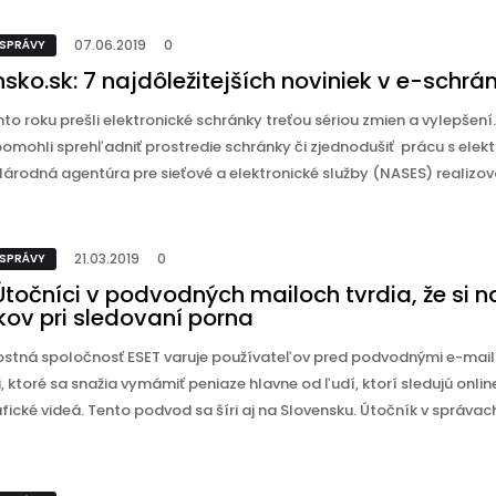
07.06.2019
0
 SPRÁVY
sko.sk: 7 najdôležitejších noviniek v e-schrá
hto roku prešli elektronické schránky treťou sériou zmien a vylepšení.
omohli sprehľadniť prostredie schránky či zjednodušiť prácu s elek
árodná agentúra pre sieťové a elektronické služby (NASES) realizoval
21.03.2019
0
 SPRÁVY
Útočníci v podvodných mailoch tvrdia, že si n
kov pri sledovaní porna
stná spoločnosť ESET varuje používateľov pred podvodnými e-mai
 ktoré sa snažia vymámiť peniaze hlavne od ľudí, ktorí sledujú onlin
ické videá. Tento podvod sa šíri aj na Slovensku. Útočník v správach