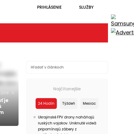
PRIHLÁSENIE
SLUŽBY
Najčítanejšie
0.2019
0
ť je
24 Hodín
Týždeň
Mesiac
ú
ým
Ukrajinské FPV drony naháňajú
ruských vojakov. Uniknuté videá
pripomínajú zábery z