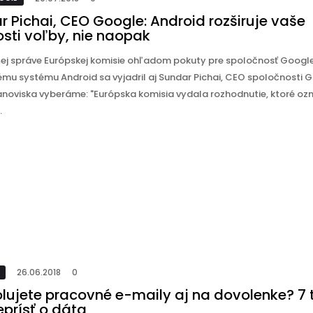
 Pichai, CEO Google: Android rozširuje vaše
sti voľby, nie naopak
šej správe Európskej komisie ohľadom pokuty pre spoločnosť Google
mu systému Android sa vyjadril aj Sundar Pichai, CEO spoločnosti G
tanoviska vyberáme: "Európska komisia vydala rozhodnutie, ktoré oz
.
26.06.2018
0
olujete pracovné e-maily aj na dovolenke? 7 
eprísť o dáta