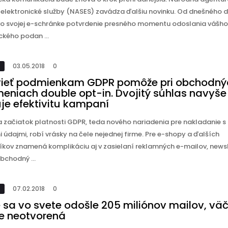
a elektronické služby (NASES) zavádza ďalšiu novinku. Od dnešného 
vo svojej e-schránke potvrdenie presného momentu odoslania vášho
ckého podan ...
03.05.2018
0
ieť podmienkam GDPR pomôže pri obchodný
eniach double opt-in. Dvojitý súhlas navyše
uje efektivitu kampaní
sa začiatok platnosti GDPR, teda nového nariadenia pre nakladanie s
údajmi, robí vrásky na čele nejednej firme. Pre e-shopy a ďalších
kov znamená komplikáciu aj v zasielaní reklamných e-mailov, news
bchodný ...
07.02.2018
0
 sa vo svete odošle 205 miliónov mailov, vä
e neotvorená