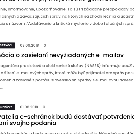
ie, informovanie, upozorňovanie. To sú tri základné predpoklady bo
alošných a zavádzajúcich správ, na ktorých sa zhodli rečníci a účastn
ie s názvom „Vzdelávanie a kritické myslenie v dobe falošných správ“
08.06.2018
0
 SPRÁVY
mácia o zasielaní nevyžiadaných e-mailov
agentúra pre sieťové a elektronické služby (NASES) informuje použí
u o šírení e-mailových správ, ktoré môžu byť prijímateľom správ po
ornenia zaslané z portálu slovensko.sk. Správy s e-mailovou adreso
..
01.06.2018
0
 SPRÁVY
vatelia e-schránok budú dostávať potvrdeni
aní svojho podania
ická komunikácia bude znova o krok prehľadnejšia. Národná agentúr