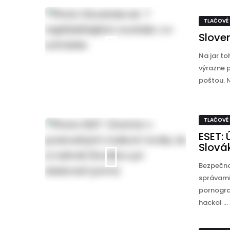
TLAČOVÉ
Sloven
Na jar to
výrazne p
poštou. N
TLAČOVÉ
ESET: 
Slová
Bezpečno
správami,
pornograf
hackol ...