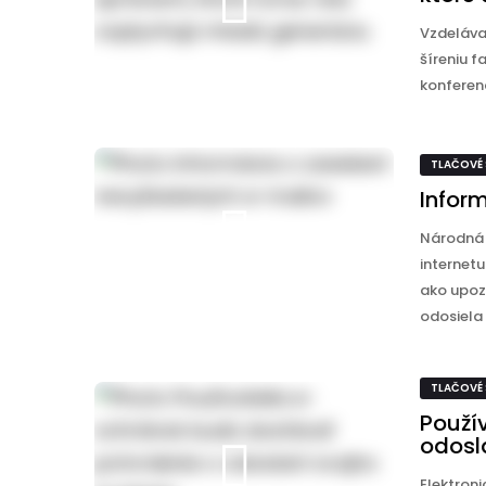
Vzdelávan
šíreniu f
konferenc
TLAČOVÉ
Infor
Národná 
internet
ako upoz
odosiela .
TLAČOVÉ
Použí
odosl
Elektron