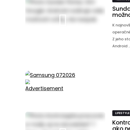
Sundar
možno
K najnov
operačné
Z jeho s
Android ..
LIFESTYLE
Kontr
ako n