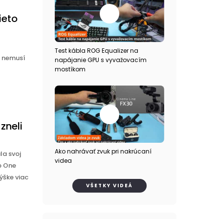
ieto
Test kábla ROG Equalizer na
e nemusí
napájanie GPU s vyvažovacím
mostíkom
zneli
Ako nahrávať zvuk pri nakrúcaní
la svoj
videa
p One
ýške viac
VŠETKY VIDEÁ