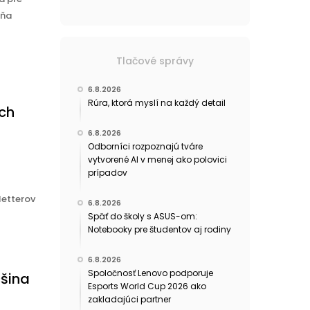
dňa
Tlačové správy
6.8.2026
Rúra, ktorá myslí na každý detail
ch
6.8.2026
Odborníci rozpoznajú tváre
vytvorené AI v menej ako polovici
prípadov
letterov
6.8.2026
Späť do školy s ASUS-om:
Notebooky pre študentov aj rodiny
6.8.2026
Spoločnosť Lenovo podporuje
čšina
Esports World Cup 2026 ako
zakladajúci partner