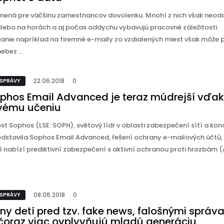
mená pre väčšinu zamestnancov dovolenku. Mnohí z nich však neodo
alebo na horách a aj počas oddychu vybavujú pracovné záležitosti.
nie napríklad na firemné e-maily zo vzdialených miest však môže 
ebez ...
22.06.2018
0
 SPRÁVY
ophos Email Advanced je teraz múdrejší vďa
vému učeniu
t Sophos (LSE: SOPH), světový lídr v oblasti zabezpečení sítí a ko
edstavila Sophos Email Advanced, řešení ochrany e-mailových účtů, 
í nabízí prediktivní zabezpečení s aktivní ochranou proti hrozbám (
08.06.2018
0
 SPRÁVY
ny detí pred tzv. fake news, falošnými správ
 čoraz viac ovplyvňujú mladú generáciu