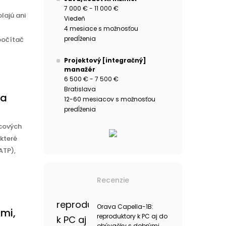
7 000 € - 11 000 €
lajú ani
Viedeň
4 mesiace s možnosťou
predĺženia
počítač
Projektový [integračný]
manažér
6 500 € - 7 500 €
Bratislava
ka
12-60 mesiacov s možnosťou
predĺženia
ncových
které
ATP),
Recenzie
Orava Capella-1B:
ami,
reproduktory k PC aj do
obývačky s dobrými ...