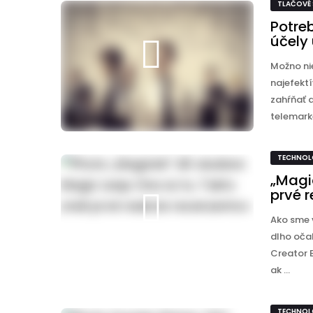
TLAČOVÉ
Potreb
účely 
Možno nie
najefektí
zahŕňať a
telemarke
TECHNOL
„Magic
prvé 
Ako sme 
dlho oča
Creator E
ak ...
TECHNOL