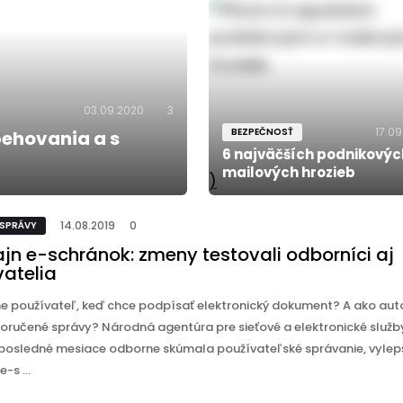
03.09.2020
3
17.09
BEZPEČNOSŤ
pehovania a s
6 najväčších podnikovýc
mailových hrozieb
)
14.08.2019
0
 SPRÁVY
ajn e-schránok: zmeny testovali odborníci aj
vatelia
ne používateľ, keď chce podpísať elektronický dokument? A ako au
doručené správy? Národná agentúra pre sieťové a elektronické služb
posledné mesiace odborne skúmala používateľské správanie, vylep
e-s ...