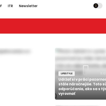
F
ITR
Newsletter
11.1
LIFESTYLE
Udržať si v práci pozornos
stále náročnejšie. Toto s
odporúčania, ako sa s t
vyrovnať
)