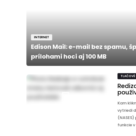
INTERNET
Edison Mail: e-mail bez spamu, š
prílohami hoci aj 100 MB
TLAČOVÉ
Rediz
použí
Kam klik
vytriedi 
(NASES) 
funkcie v 