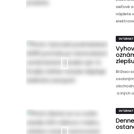
sieťové 
nájdete 
elektroni
INTERNET
Vyhov
oznám
zlepš
Blížiaci 
osobnými 
obchodní
a iných o
INTERNET
Denne
ostan