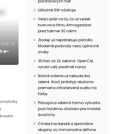
počítačových hier.
Užitočné SW nástroje
Vedci prišli na to, čo už vedeli
tvorcovia filmu Armageddon
pred takmer 30 rokmi
Zlodeji už nepotrebujú páčidlo.
.2019
0
Moderné podvody nesú úplne iné
h e-
znaky
3D tlač za 20 sekúnd: OpenCAL
vyrobí celý predmet naraz
Nočné videnie už nebude iba
zelené. Nový prototyp okuliarov
premieňa infračervené svetlo na
farby.
tomaticky
Plávajúca veterná farma vytvorila
y
pod hladinou útočisko pre morské
živočíchy
šovala
Čínske hackerské a špionážne
skupiny sú mimoriadne aktívne: