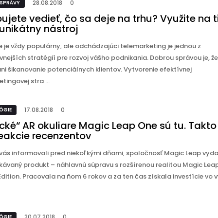
28.08.2018
0
 SPRÁVY
ujete vedieť, čo sa deje na trhu? Využite na t
unikátny nástroj
 je vždy populárny, ale odchádzajúci telemarketing je jednou z
vnejších stratégií pre rozvoj vášho podnikania. Dobrou správou je, ž
ni šikanovanie potenciálnych klientov. Vytvorenie efektívnej
tingovej stra ...
17.08.2018
0
ÓGIE
ké“ AR okuliare Magic Leap One sú tu. Takto 
reakcie recenzentov
vás informovali pred niekoľkými dňami, spoločnosť Magic Leap vyda
kávaný produkt – náhlavnú súpravu s rozšírenou realitou Magic Lea
dition. Pracovala na ňom 6 rokov a za ten čas získala investície vo v
20.07.2018
0
ÓGIE