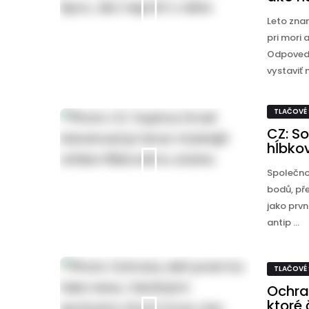
Leto zna
pri mori 
Odpoveda
vystaviť n
TLAČOVÉ
CZ: S
hĺbko
Společnos
bodů, př
jako prvn
antip ...
TLAČOVÉ
Ochra
ktoré