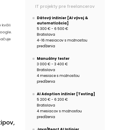
IT projekty pre freelancerov
Dátový inžinier [AI vývoj &
automatizácia]
 kvôli
5 300 € - 6 500 €
oogle.
Bratislava
načuje
4-16 mesiacov s možnosťou
predĺženia
Manuálny tester
3 000 € - 3 400 €
Bratislava
4 mesiace s možnosťou
predĺženia
AI Adoption inžinier [Testing]
5 200 € - 6 200 €
Bratislava
4 mesiacov s možnosťou
predĺženia
tipov,
Java/React AI Inžinier