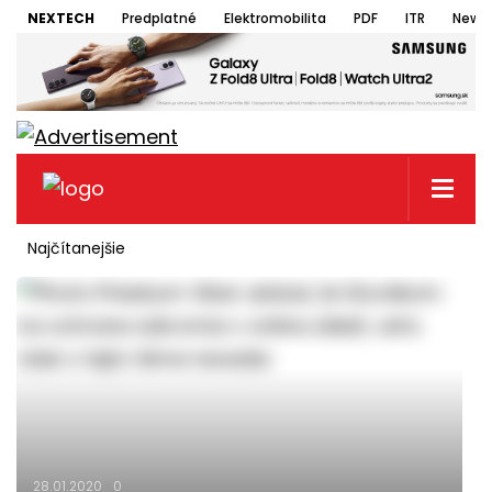
NEXTECH
Predplatné
Elektromobilita
PDF
ITR
Newsl
Najčítanejšie
28.01.2020
0