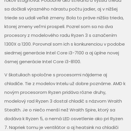
rokov stagnoval. Podobne ako stredná a vyššia trieda
sa dočkali výrazného nárastu počtu jadier, aj v nižšej
triede sa udali veľké zmeny. Bola to práve nižšia trieda,
ktorej zmeny veľmi prospeli. Pozrel som sa na dva
procesory z modelového radu Ryzen 3 s označením
1300X a 1200. Porovnal som ich s konkurenciou v podobe
siedmej generácie Intel Core i3-7100 a aj úplne novej
ôsmej generácie Intel Core i3-8100.
V škatuliach spoločne s procesormi nájdeme aj
chladiče. Tie z modelov Intelu už dobre poznáme. AMD k
novým procesorom Ryzen pridáva rôzne druhy,
modelový rad Ryzen 3 dostal chladič s názvom Wraith
Stealth. Je o niečo menší než Wraith Spire, ktorý sa
dodáva k Ryzen 5, a nemá LED osvetlenie ako pri Ryzen
7. Napriek tomu je ventilátor a aj heatsink na chladiči