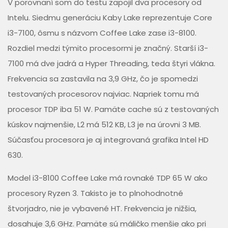
V porovnaní som do testu zapojil dva procesory od
Intelu. Siedmu generáciu Kaby Lake reprezentuje Core
i3-7100, ôsmu s názvom Coffee Lake zase i3-8100.
Rozdiel medzi týmito procesormi je značný. Starší i3-
7100 má dve jadrá a Hyper Threading, teda štyri vlákna.
Frekvencia sa zastavila na 3,9 GHz, čo je spomedzi
testovaných procesorov najviac. Napriek tomu má
procesor TDP iba 51 W. Pamäte cache sú z testovaných
kúskov najmenšie, L2 má 512 KB, L3 je na úrovni 3 MB.
Súčasťou procesora je aj integrovaná grafika Intel HD
630.
Model i3-8100 Coffee Lake má rovnaké TDP 65 W ako
procesory Ryzen 3. Takisto je to plnohodnotné
štvorjadro, nie je vybavené HT. Frekvencia je nižšia,
dosahuje 3,6 GHz. Pamäte sú máličko menšie ako pri