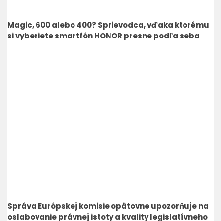
Magic, 600 alebo 400? Sprievodca, vďaka ktorému
si vyberiete smartfón HONOR presne podľa seba
Správa Európskej komisie opätovne upozorňuje na
oslabovanie právnej istoty a kvality legislatívneho