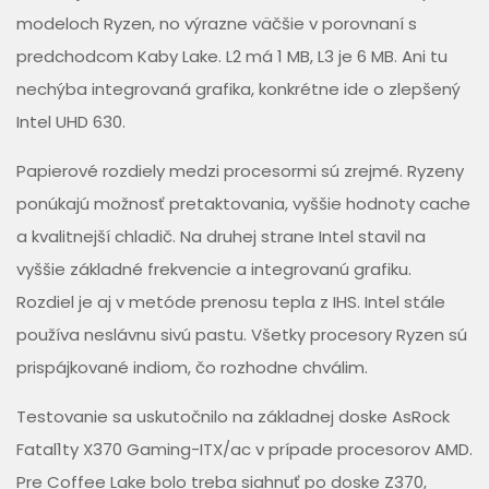
modeloch Ryzen, no výrazne väčšie v porovnaní s
predchodcom Kaby Lake. L2 má 1 MB, L3 je 6 MB. Ani tu
nechýba integrovaná grafika, konkrétne ide o zlepšený
Intel UHD 630.
Papierové rozdiely medzi procesormi sú zrejmé. Ryzeny
ponúkajú možnosť pretaktovania, vyššie hodnoty cache
a kvalitnejší chladič. Na druhej strane Intel stavil na
vyššie základné frekvencie a integrovanú grafiku.
Rozdiel je aj v metóde prenosu tepla z IHS. Intel stále
používa neslávnu sivú pastu. Všetky procesory Ryzen sú
prispájkované indiom, čo rozhodne chválim.
Testovanie sa uskutočnilo na základnej doske AsRock
Fatal1ty X370 Gaming-ITX/ac v prípade procesorov AMD.
Pre Coffee Lake bolo treba siahnuť po doske Z370,