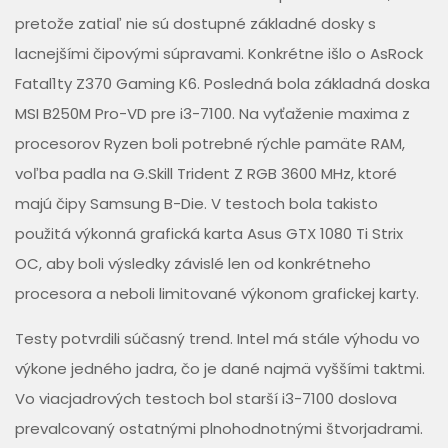
pretože zatiaľ nie sú dostupné základné dosky s
lacnejšími čipovými súpravami. Konkrétne išlo o AsRock
Fatal1ty Z370 Gaming K6. Posledná bola základná doska
MSI B250M Pro-VD pre i3-7100. Na vyťaženie maxima z
procesorov Ryzen boli potrebné rýchle pamäte RAM,
voľba padla na G.Skill Trident Z RGB 3600 MHz, ktoré
majú čipy Samsung B-Die. V testoch bola takisto
použitá výkonná grafická karta Asus GTX 1080 Ti Strix
OC, aby boli výsledky závislé len od konkrétneho
procesora a neboli limitované výkonom grafickej karty.
Testy potvrdili súčasný trend. Intel má stále výhodu vo
výkone jedného jadra, čo je dané najmä vyššími taktmi.
Vo viacjadrových testoch bol starší i3-7100 doslova
prevalcovaný ostatnými plnohodnotnými štvorjadrami.