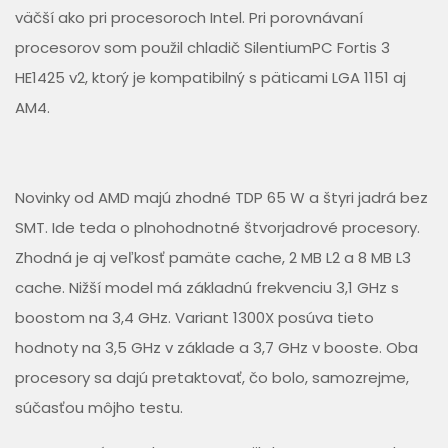
väčší ako pri procesoroch Intel. Pri porovnávaní
procesorov som použil chladič SilentiumPC Fortis 3
HE1425 v2, ktorý je kompatibilný s päticami LGA 1151 aj
AM4.
Novinky od AMD majú zhodné TDP 65 W a štyri jadrá bez
SMT. Ide teda o plnohodnotné štvorjadrové procesory.
Zhodná je aj veľkosť pamäte cache, 2 MB L2 a 8 MB L3
cache. Nižší model má základnú frekvenciu 3,1 GHz s
boostom na 3,4 GHz. Variant 1300X posúva tieto
hodnoty na 3,5 GHz v základe a 3,7 GHz ­v booste. Oba
procesory sa dajú pretaktovať, čo bolo, samozrejme,
súčasťou môjho testu.