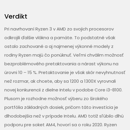
Verdikt
Pri navrhovaní Ryzen 3 v AMD zo svojich procesorov
odkrojili ďalšie vlákna a pamäte. To podstatné však
ostalo zachované a aj najmenej výkonné modely z
rodiny Ryzen majú čo ponúknuť. Veľmi chválim možnosť
bezproblémového pretaktovania a nárast výkonu na
úrovni 10 – 15 %. Pretaktovanie je však skôr nevyhnutnosť
než rozmar, ak chcete, aby sa 1200 a 1300X vyrovnali
novej konkurencii z dielne Intelu v podobe Core i3-8100.
Plusom je rozhodne možnosť výberu zo širokého
portfólia základných dosiek, pričom táto investícia je
dlhodobejšia než v prípade Intelu. AMD totiž sľúbilo dlhú
podporu pre soket AM4, hovorí sa o roku 2020. Ryzen