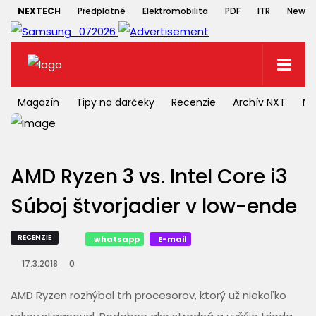
NEXTECH
Predplatné
Elektromobilita
PDF
ITR
Newsle
Magazín
Tipy na darčeky
Recenzie
Archív NXT
NX
AMD Ryzen 3 vs. Intel Core i3
Súboj štvorjadier v low-ende
RECENZIE
whatsapp
E-mail
17.3.2018
0
AMD Ryzen rozhýbal trh procesorov, ktorý už niekoľko