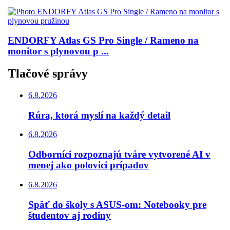
ENDORFY Atlas GS Pro Single / Rameno na
monitor s plynovou p ...
Tlačové správy
6.8.2026
Rúra, ktorá myslí na každý detail
6.8.2026
Odborníci rozpoznajú tváre vytvorené AI v
menej ako polovici prípadov
6.8.2026
Späť do školy s ASUS-om: Notebooky pre
študentov aj rodiny