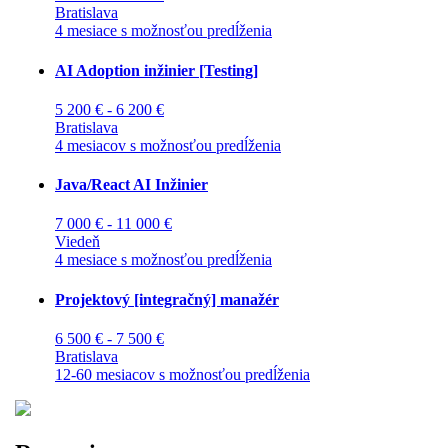
Bratislava
4 mesiace s možnosťou predĺženia
AI Adoption inžinier [Testing]
5 200 € - 6 200 €
Bratislava
4 mesiacov s možnosťou predĺženia
Java/React AI Inžinier
7 000 € - 11 000 €
Viedeň
4 mesiace s možnosťou predĺženia
Projektový [integračný] manažér
6 500 € - 7 500 €
Bratislava
12-60 mesiacov s možnosťou predĺženia