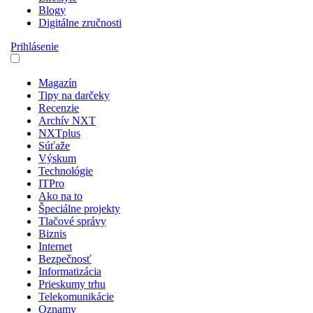
Blogy
Digitálne zručnosti
Prihlásenie
Magazín
Tipy na darčeky
Recenzie
Archív NXT
NXTplus
Súťaže
Výskum
Technológie
ITPro
Ako na to
Špeciálne projekty
Tlačové správy
Biznis
Internet
Bezpečnosť
Informatizácia
Prieskumy trhu
Telekomunikácie
Oznamy