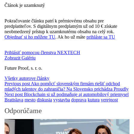
Článok je uzamknutý
Pokračovanie článku patrí k prémiovému obsahu pre
predplatiteľov. S digitálnym predplatným už od 10 € získate
neobmedzený prístup k uzamknutému obsahu na celý rok.
Objednať si ho môžete TU
. Ak ho už máte
prihláste sa TU
Prihlásiť pomocou členstva NEXTECH
Zobrazit Galériu
Future Proof, s. r. o.
Všetky autorove články
Previous post
Ako pomôcť slovenským firmám riešiť odchod
mladých talentov do zahraničia? Na Slovensko prichádza Proudly
Next post
Blockchain si už podmaňuje aj automobilový priemysel
Bratislava
mesto
diskusia
vystavba
doprava
kutura
verejnost
Odporúčame