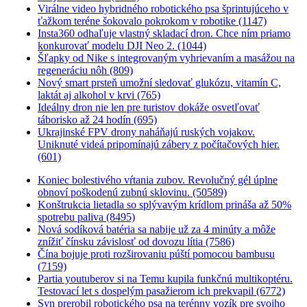
Virálne video hybridného robotického psa šprintujúceho v
ťažkom teréne šokovalo pokrokom v robotike (1147)
Insta360 odhaľuje vlastný skladací dron. Chce ním priamo
konkurovať modelu DJI Neo 2. (1044)
Šľapky od Nike s integrovaným vyhrievaním a masážou na
regeneráciu nôh (809)
Nový smart prsteň umožní sledovať glukózu, vitamín C,
laktát aj alkohol v krvi (765)
Ideálny dron nie len pre turistov dokáže osvetľovať
táborisko až 24 hodín (695)
Ukrajinské FPV drony naháňajú ruských vojakov.
Uniknuté videá pripomínajú zábery z počítačových hier.
(601)
Koniec bolestivého vŕtania zubov. Revolučný gél úplne
obnoví poškodenú zubnú sklovinu. (50589)
Konštrukcia lietadla so splývavým krídlom prináša až 50%
spotrebu paliva (8495)
Nová sodíková batéria sa nabije už za 4 minúty a môže
znížiť čínsku závislosť od dovozu lítia (7586)
Čína bojuje proti rozširovaniu púští pomocou bambusu
(7159)
Partia youtuberov si na Temu kupila funkčnú multikoptéru.
Testovací let s dospelým pasažierom ich prekvapil (6772)
Syn prerobil robotického psa na terénny vozík pre svojho