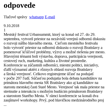
odpovede
Tlačové správy
whatsapp
E-mail
9.10.2018
1
Mestský festival Urbansummit, ktorý sa konal od 27. do 29.
septembra, vytvoril priestor na nezávislú verejnú odbornú diskusiu
o rozvoji nášho hlavného mesta. Cieľom mestského festivalu
bolo vytvoriť priestor na odbornú diskusiu o rozvoji Bratislavy a
pomenovať kľúčové problémy, výzvy a možné riešenia pre mesto.
Hlavnými témami boli výstavba, doprava, participácia verejnosti,
cestovný ruch, marketing, kultúra a životné prostredie.
Konferencie sa zúčastnili odborníci, miestni politici, iniciatívy,
ďalší významní aktéri z rôznych oblastí rozvoja Bratislavy
a široká verejnosť. Celkovo registrujeme účasť na podujatí
v počte 297 ľudí. Súčasťou podujatia bola debata kandidátov na
primátora hlavného mesta SR Bratislavy ako aj kandidátov na
starostu mestskej časti Staré Mesto. Verejnosť tak mala priestor na
stretnutie a interakciu s možným budúcim primátorom Bratislavy
a starostom Starého Mesta. V rámci konferencie sa konali dva
zaujímavé workshopy. Prvý, pod hlavičkou medzinárodného proj
...