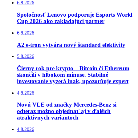
6.8.2026
Spoločnosť Lenovo podporuje Esports World
Cup 2026 ako zakladajúci partner
6.8.2026
A2 e-tron vytvára nový štandard efektivity
5.8.2026
Čierny rok pre krypto – Bitcoin či Ethereum
skončili v hlbokom mínuse. Stabilné
investovanie vyzerá inak, upozorňuje expert
4.8.2026
Novú VLE od značky Mercedes-Benz si
odteraz možno objednať aj v ďalších
atraktívnych variantoch
4.8.2026