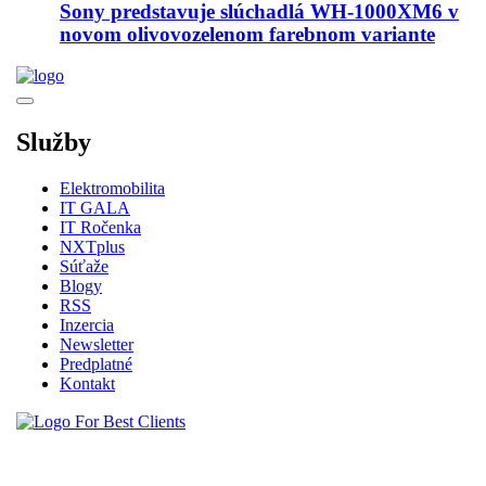
Sony predstavuje slúchadlá WH-1000XM6 v
novom olivovozelenom farebnom variante
Služby
Elektromobilita
IT GALA
IT Ročenka
NXTplus
Súťaže
Blogy
RSS
Inzercia
Newsletter
Predplatné
Kontakt
Vytvorené spoločnosťou For Best Clients, s.r.o.