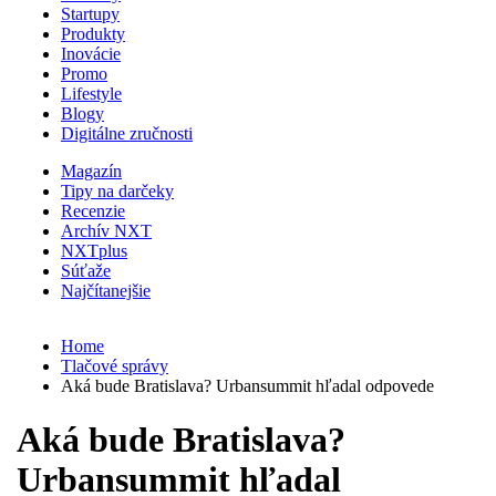
Startupy
Produkty
Inovácie
Promo
Lifestyle
Blogy
Digitálne zručnosti
Magazín
Tipy na darčeky
Recenzie
Archív NXT
NXTplus
Súťaže
Najčítanejšie
Home
Tlačové správy
Aká bude Bratislava? Urbansummit hľadal odpovede
Aká bude Bratislava?
Urbansummit hľadal