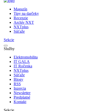
Magazín
Tipy na darčeky
Recenzie
Archív NXT
NXTplus
Súťaže
Sekcie
Služby
Elektromobilita
IT GALA
IT Ročenka
NXTplus
Súťaže
Blogy
RSS
Inzercia
Newsletter
Predplatné
Kontakt
Sekcie