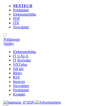
NEXTECH
Predplatné
Elektromobilita
PDF
ITR
Newsletter
Prihlásenie
Služby
Elektromobilita
IT GALA
IT Ročenka
NXTplus
Súťaže
Blogy
RSS
Inzercia
Newsletter
Predplatné
Kontakt