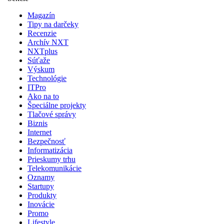
Magazín
Tipy na darčeky
Recenzie
Archív NXT
NXTplus
Súťaže
Výskum
Technológie
ITPro
Ako na to
Špeciálne projekty
Tlačové správy
Biznis
Internet
Bezpečnosť
Informatizácia
Prieskumy trhu
Telekomunikácie
Oznamy
Startupy
Produkty
Inovácie
Promo
Lifestyle