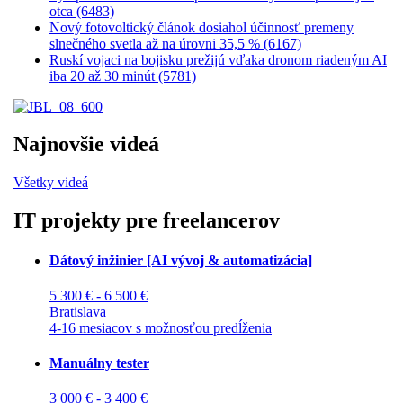
otca (6483)
Nový fotovoltický článok dosiahol účinnosť premeny
slnečného svetla až na úrovni 35,5 % (6167)
Ruskí vojaci na bojisku prežijú vďaka dronom riadeným AI
iba 20 až 30 minút (5781)
Najnovšie videá
Všetky videá
IT projekty pre freelancerov
Dátový inžinier [AI vývoj & automatizácia]
5 300 € - 6 500 €
Bratislava
4-16 mesiacov s možnosťou predĺženia
Manuálny tester
3 000 € - 3 400 €