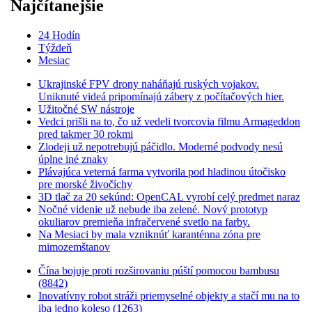
Najčítanejšie
24 Hodín
Týždeň
Mesiac
Ukrajinské FPV drony naháňajú ruských vojakov.
Uniknuté videá pripomínajú zábery z počítačových hier.
Užitočné SW nástroje
Vedci prišli na to, čo už vedeli tvorcovia filmu Armageddon
pred takmer 30 rokmi
Zlodeji už nepotrebujú páčidlo. Moderné podvody nesú
úplne iné znaky
Plávajúca veterná farma vytvorila pod hladinou útočisko
pre morské živočíchy
3D tlač za 20 sekúnd: OpenCAL vyrobí celý predmet naraz
Nočné videnie už nebude iba zelené. Nový prototyp
okuliarov premieňa infračervené svetlo na farby.
Na Mesiaci by mala vzniknúť karanténna zóna pre
mimozemštanov
Čína bojuje proti rozširovaniu púští pomocou bambusu
(8842)
Inovatívny robot stráži priemyselné objekty a stačí mu na to
iba jedno koleso (1263)