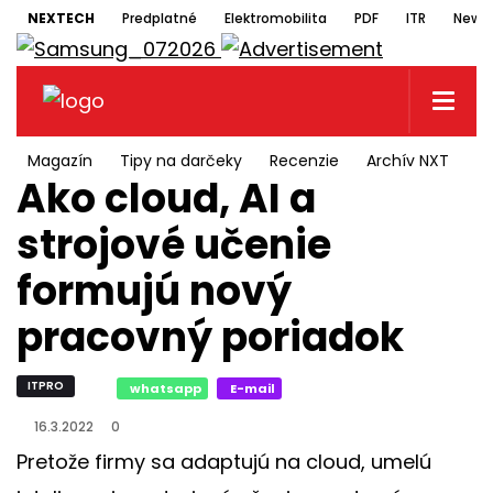
NEXTECH
Predplatné
Elektromobilita
PDF
ITR
Newsl
Magazín
Tipy na darčeky
Recenzie
Archív NXT
N
Ako cloud, AI a
strojové učenie
formujú nový
pracovný poriadok
ITPRO
whatsapp
E-mail
16.3.2022
0
Pretože firmy sa adaptujú na cloud, umelú