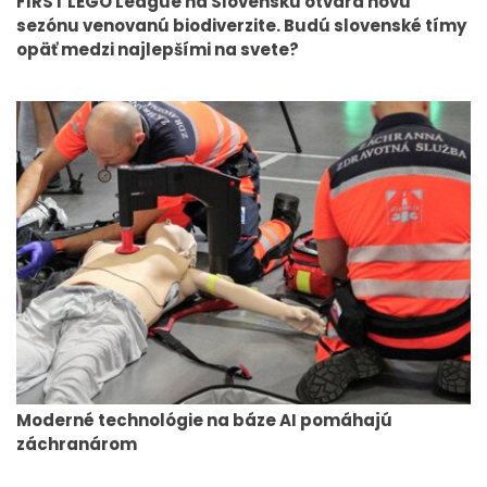
FIRST LEGO League na Slovensku otvára novú
sezónu venovanú biodiverzite. Budú slovenské tímy
opäť medzi najlepšími na svete?
Moderné technológie na báze AI pomáhajú
záchranárom