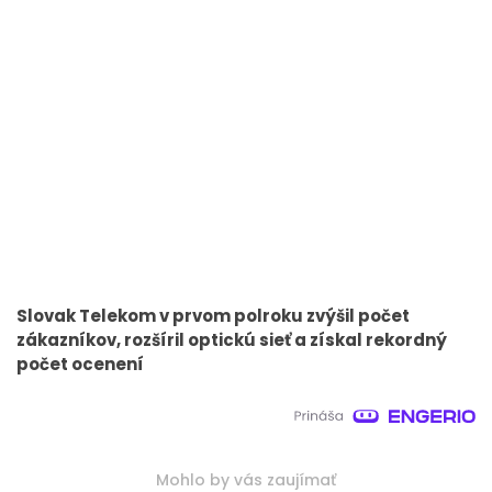
Slovak Telekom v prvom polroku zvýšil počet
zákazníkov, rozšíril optickú sieť a získal rekordný
počet ocenení
Mohlo by vás zaujímať