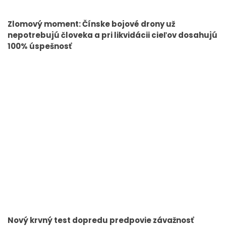
Zlomový moment: Čínske bojové drony už
nepotrebujú človeka a pri likvidácii cieľov dosahujú
100% úspešnosť
Nový krvný test dopredu predpovie závažnosť