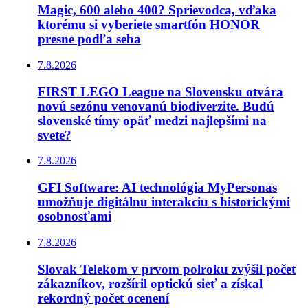
Magic, 600 alebo 400? Sprievodca, vďaka
ktorému si vyberiete smartfón HONOR
presne podľa seba
7.8.2026
FIRST LEGO League na Slovensku otvára
novú sezónu venovanú biodiverzite. Budú
slovenské tímy opäť medzi najlepšími na
svete?
7.8.2026
GFI Software: AI technológia MyPersonas
umožňuje digitálnu interakciu s historickými
osobnosťami
7.8.2026
Slovak Telekom v prvom polroku zvýšil počet
zákazníkov, rozšíril optickú sieť a získal
rekordný počet ocenení