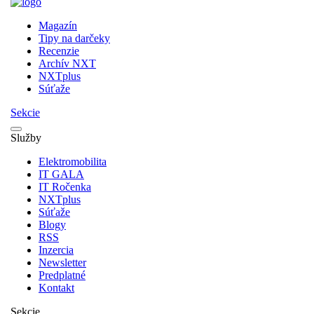
Magazín
Tipy na darčeky
Recenzie
Archív NXT
NXTplus
Súťaže
Sekcie
Služby
Elektromobilita
IT GALA
IT Ročenka
NXTplus
Súťaže
Blogy
RSS
Inzercia
Newsletter
Predplatné
Kontakt
Sekcie