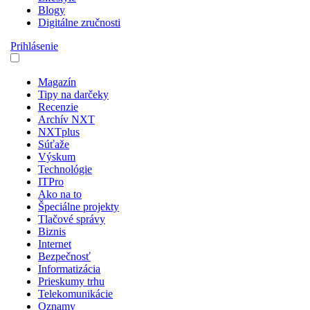
Blogy
Digitálne zručnosti
Prihlásenie
Magazín
Tipy na darčeky
Recenzie
Archív NXT
NXTplus
Súťaže
Výskum
Technológie
ITPro
Ako na to
Špeciálne projekty
Tlačové správy
Biznis
Internet
Bezpečnosť
Informatizácia
Prieskumy trhu
Telekomunikácie
Oznamy