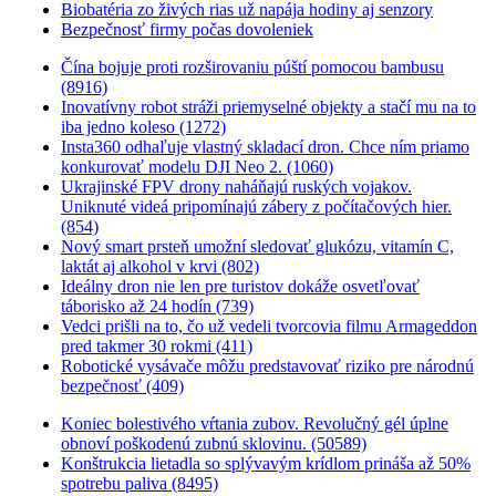
Biobatéria zo živých rias už napája hodiny aj senzory
Bezpečnosť firmy počas dovoleniek
Čína bojuje proti rozširovaniu púští pomocou bambusu
(8916)
Inovatívny robot stráži priemyselné objekty a stačí mu na to
iba jedno koleso (1272)
Insta360 odhaľuje vlastný skladací dron. Chce ním priamo
konkurovať modelu DJI Neo 2. (1060)
Ukrajinské FPV drony naháňajú ruských vojakov.
Uniknuté videá pripomínajú zábery z počítačových hier.
(854)
Nový smart prsteň umožní sledovať glukózu, vitamín C,
laktát aj alkohol v krvi (802)
Ideálny dron nie len pre turistov dokáže osvetľovať
táborisko až 24 hodín (739)
Vedci prišli na to, čo už vedeli tvorcovia filmu Armageddon
pred takmer 30 rokmi (411)
Robotické vysávače môžu predstavovať riziko pre národnú
bezpečnosť (409)
Koniec bolestivého vŕtania zubov. Revolučný gél úplne
obnoví poškodenú zubnú sklovinu. (50589)
Konštrukcia lietadla so splývavým krídlom prináša až 50%
spotrebu paliva (8495)