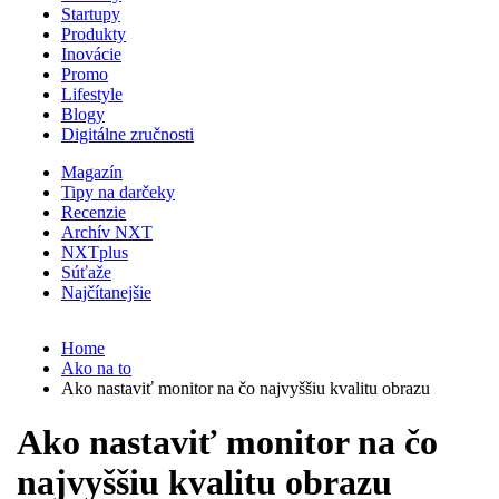
Startupy
Produkty
Inovácie
Promo
Lifestyle
Blogy
Digitálne zručnosti
Magazín
Tipy na darčeky
Recenzie
Archív NXT
NXTplus
Súťaže
Najčítanejšie
Home
Ako na to
Ako nastaviť monitor na čo najvyššiu kvalitu obrazu
Ako nastaviť monitor na čo
najvyššiu kvalitu obrazu