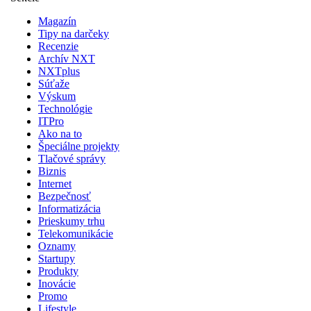
Magazín
Tipy na darčeky
Recenzie
Archív NXT
NXTplus
Súťaže
Výskum
Technológie
ITPro
Ako na to
Špeciálne projekty
Tlačové správy
Biznis
Internet
Bezpečnosť
Informatizácia
Prieskumy trhu
Telekomunikácie
Oznamy
Startupy
Produkty
Inovácie
Promo
Lifestyle