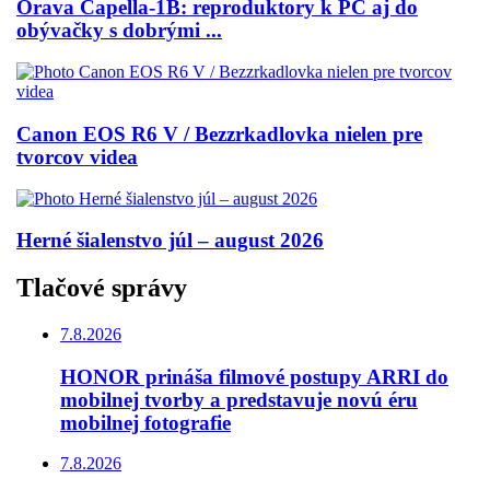
Orava Capella-1B: reproduktory k PC aj do
obývačky s dobrými ...
Canon EOS R6 V / Bezzrkadlovka nielen pre
tvorcov videa
Herné šialenstvo júl – august 2026
Tlačové správy
7.8.2026
HONOR prináša filmové postupy ARRI do
mobilnej tvorby a predstavuje novú éru
mobilnej fotografie
7.8.2026