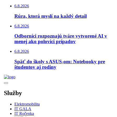
6.8.2026
Rúra, ktorá myslí na každý detail
6.8.2026
Odborníci rozpoznajú tváre vytvorené AI v
menej ako polovici prípadov
6.8.2026
Späť do školy s ASUS-om: Notebooky pre
študentov aj rodiny
Služby
Elektromobilita
IT GALA
IT Ročenka