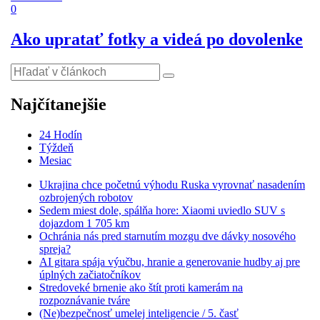
0
Ako upratať fotky a videá po dovolenke
Najčítanejšie
24 Hodín
Týždeň
Mesiac
Ukrajina chce početnú výhodu Ruska vyrovnať nasadením
ozbrojených robotov
Sedem miest dole, spálňa hore: Xiaomi uviedlo SUV s
dojazdom 1 705 km
Ochránia nás pred starnutím mozgu dve dávky nosového
spreja?
AI gitara spája výučbu, hranie a generovanie hudby aj pre
úplných začiatočníkov
Stredoveké brnenie ako štít proti kamerám na
rozpoznávanie tváre
(Ne)bezpečnosť umelej inteligencie / 5. časť