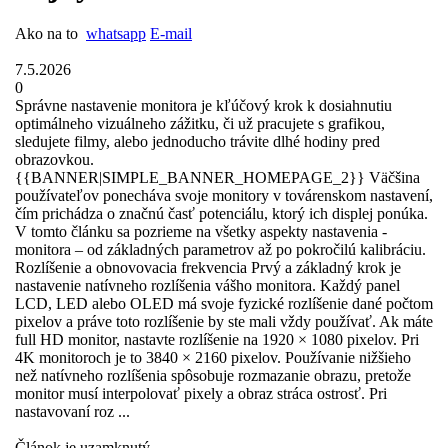
Ako na to
whatsapp
E-mail
7.5.2026
0
Správne nastavenie monitora je kľúčový krok k dosiahnutiu
optimálneho vizuálneho zážitku, či už pracujete s grafikou,
sledujete filmy, alebo jednoducho trávite dlhé hodiny pred
obrazovkou.
{{BANNER|SIMPLE_BANNER_HOMEPAGE_2}} Väčšina
používateľov ponecháva svoje monitory v továrenskom nastavení,
čím prichádza o značnú časť potenciálu, ktorý ich displej ponúka.
V tomto článku sa ­pozrieme na všetky aspekty nastavenia ­
monitora – od zá­kladných parametrov až po pokročilú kalibráciu.
Rozlíšenie a obnovovacia frekvencia Prvý a základný krok je
nastavenie natívneho rozlíšenia vášho monitora. Každý panel
LCD, LED alebo OLED má svoje fyzické rozlíšenie dané počtom
pixelov a práve toto rozlíšenie by ste mali vždy používať. Ak máte
full HD monitor, nastavte rozlíšenie na 1920 × 1080 pixelov. Pri
4K monitoroch je to 3840 × 2160 pixelov. Používanie nižšieho
než natívneho rozlíšenia spôsobuje rozmazanie obrazu, pretože
monitor musí interpolovať pixely a obraz stráca ostrosť. Pri
nastavovaní roz ...
Článok je uzamknutý