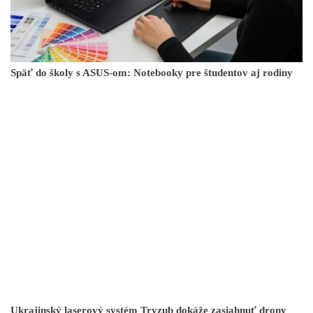
Späť do školy s ASUS-om: Notebooky pre študentov aj rodiny
Ukrajinský laserový systém Tryzub dokáže zasiahnuť drony