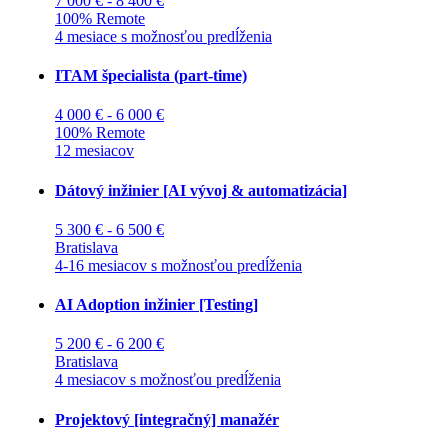
7 000 € - 8 400 €
100% Remote
4 mesiace s možnosťou predĺženia
ITAM špecialista (part-time)
4 000 € - 6 000 €
100% Remote
12 mesiacov
Dátový inžinier [AI vývoj & automatizácia]
5 300 € - 6 500 €
Bratislava
4-16 mesiacov s možnosťou predĺženia
AI Adoption inžinier [Testing]
5 200 € - 6 200 €
Bratislava
4 mesiacov s možnosťou predĺženia
Projektový [integračný] manažér