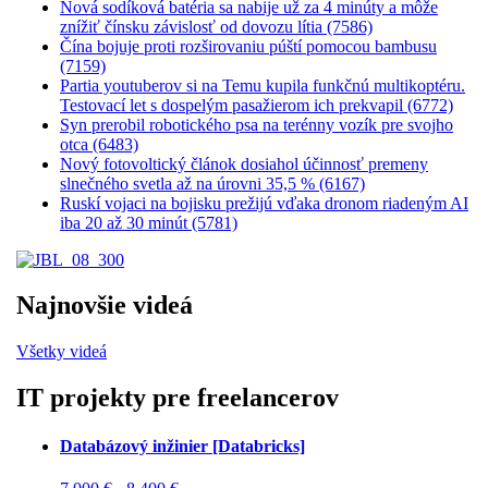
Nová sodíková batéria sa nabije už za 4 minúty a môže
znížiť čínsku závislosť od dovozu lítia (7586)
Čína bojuje proti rozširovaniu púští pomocou bambusu
(7159)
Partia youtuberov si na Temu kupila funkčnú multikoptéru.
Testovací let s dospelým pasažierom ich prekvapil (6772)
Syn prerobil robotického psa na terénny vozík pre svojho
otca (6483)
Nový fotovoltický článok dosiahol účinnosť premeny
slnečného svetla až na úrovni 35,5 % (6167)
Ruskí vojaci na bojisku prežijú vďaka dronom riadeným AI
iba 20 až 30 minút (5781)
Najnovšie videá
Všetky videá
IT projekty pre freelancerov
Databázový inžinier [Databricks]