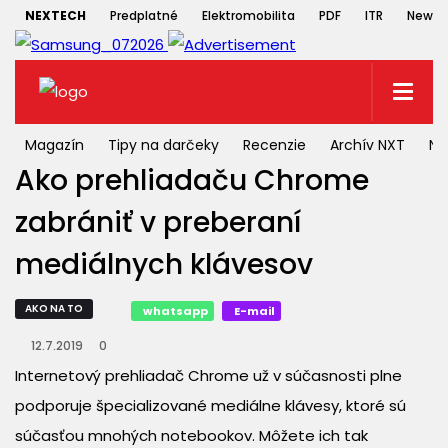
NEXTECH
Predplatné
Elektromobilita
PDF
ITR
Newsle
Magazín
Tipy na darčeky
Recenzie
Archív NXT
NX
Ako prehliadaču Chrome
zabrániť v preberaní
mediálnych klávesov
AKO NA TO
whatsapp
E-mail
12.7.2019
0
Internetový prehliadač Chrome už v súčasnosti plne
podporuje špecializované mediálne klávesy, ktoré sú
súčasťou mnohých notebookov. Môžete ich tak