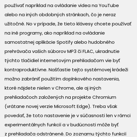
používať napríklad na ovládanie videa na YouTube
alebo na iných obdobných stránkach, čo je neraz
užitočné. No v prípade, že tieto klávesy chcete používať
na iné programy, ako napríklad na ovládanie
samostatnej aplikácie Spotify alebo hudobného
prehrávača vašich súborov MP3 či FLAC, ukradnutie
týchto tlačidiel internetovým prehliadačom vie byť
kontraproduktívne. Našťastie tejto systémovej krádeži
možno zabrániť použitím doplnkového nastavenia,
ktoré nájdete nielen v Chrome, ale aj iných
prehliadačoch založených na projekte Chromium
(vrátane novej verzie Microsoft Edge). Treba však
povedať, že toto nastavenie je v súčasnosti len v rámci
experimentálnych funkcií a v budúcnosti môže byť
z prehliadača odstránené. Do zoznamu týchto funkcií