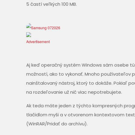
5 častí veľkých 100 MB.
Aj keď operačný systém Windows sám osebe túto
možností, ako to vykonať. Mnoho používateľov 
nainštalovaný nástroj, ktorý to dokáže. Pokiaľ 
na rozdeľovanie už nič viac nepotrebujete.
Ak teda máte jeden z týchto kompresných program
tlačidlom myši a v otvorenom kontextovom tex
(WinRAR/Pridať do archívu).