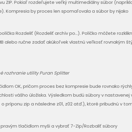
u ZIP. Pokiaľ rozdeľujete veľký multimediálny súbor (napríkl
e). Kompresia by proces len spomaľovala a súbor by nijako
líčka Rozdeliť (Rozdeliť archív po…). Políčko môžete rozklik
B alebo ručne zadať akúkoľvek vlastnú veľkosť rovnakým št
rozhranie utility Puran Splitter
ačidlom OK, pričom proces bez kompresie bude rovnako rýchl
rýchlosti vášho úložiska. Výsledkom budú súbory v nastavenej 
 o príponu zip a následne z01, z02 atď.), ktoré pribudnú v to
 pravým tlačidlom myši a vybrať 7-Zip/Rozbaliť súbory