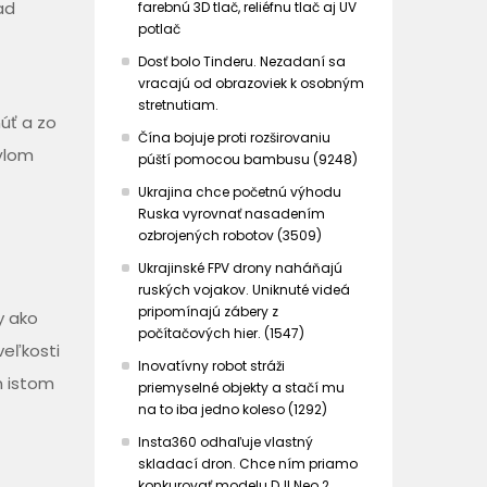
ad
farebnú 3D tlač, reliéfnu tlač aj UV
potlač
Dosť bolo Tinderu. Nezadaní sa
vracajú od obrazoviek k osobným
stretnutiam.
núť a zo
Čína bojuje proti rozširovaniu
ýlom
púští pomocou bambusu (9248)
Ukrajina chce početnú výhodu
Ruska vyrovnať nasadením
ozbrojených robotov (3509)
Ukrajinské FPV drony naháňajú
ruských vojakov. Uniknuté videá
pripomínajú zábery z
y ako
počítačových hier. (1547)
veľkosti
Inovatívny robot stráži
m istom
priemyselné objekty a stačí mu
na to iba jedno koleso (1292)
Insta360 odhaľuje vlastný
skladací dron. Chce ním priamo
konkurovať modelu DJI Neo 2.