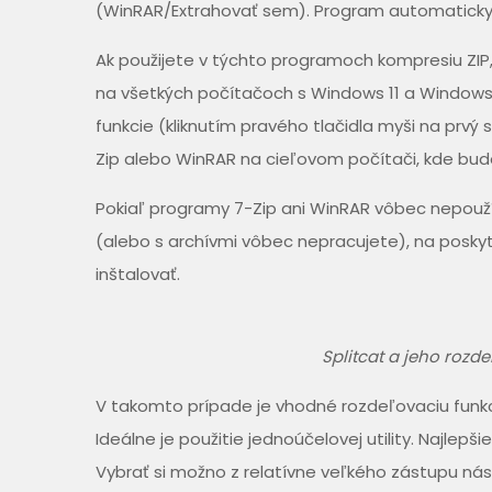
(WinRAR/Extrahovať sem). Program automaticky ro
Ak použijete v týchto programoch kompresiu ZIP, 
na všetkých počítačoch s Windows 11 a Windows 
funkcie (kliknutím pravého tlačidla myši na prv
Zip alebo WinRAR na cieľovom počítači, kde bud
Pokiaľ programy 7-Zip ani WinRAR vôbec nepouží
(alebo s archívmi vôbec nepracujete), na posky
inštalovať.
Splitcat a jeho rozd
V takomto prípade je vhodné rozdeľovaciu fun
Ideálne je použitie jednoúčelovej utility. Najlep
Vybrať si možno z relatívne veľkého zástupu nás