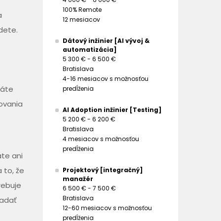
100% Remote
a
12 mesiacov
dete.
Dátový inžinier [AI vývoj &
automatizácia]
5 300 € - 6 500 €
Bratislava
4-16 mesiacov s možnosťou
máte
predĺženia
čovania
AI Adoption inžinier [Testing]
5 200 € - 6 200 €
Bratislava
4 mesiacov s možnosťou
predĺženia
te ani
 to, že
Projektový [integračný]
manažér
rebuje
6 500 € - 7 500 €
Bratislava
ľadať
12-60 mesiacov s možnosťou
predĺženia