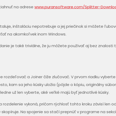
 stiahnuť na adrese
www.puransoftware.com/Splitter-Downlo
štaluje, inštaláciu nepotrebuje a jej priečinok si môžete ľubo
púšťať na akomkoľvek inom Windows.
ádanie je také triviálne, že ju môžete používať aj bez znalosti
iže rozdeľovač a Joiner čiže zlučovač. V prvom riadku vyberte
sto, kam sa jeho kúsky uložia (pôjde o kópiu, originálny súbo
e už len vyberte, aké veľké majú byť jednotlivé kúsky.
 sa rozdelenie vykoná, pričom rýchlosť tohto kroku závisí len o
 skopíruje. Na spojenie sa stačí prepnúť v programe na sekc