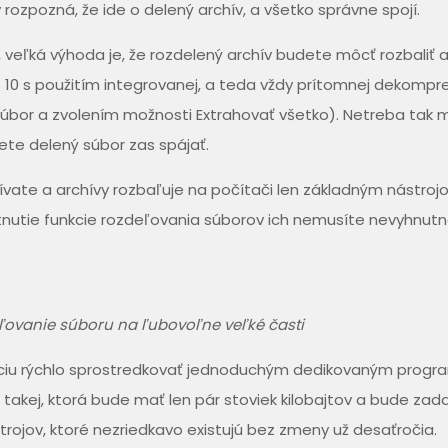
zpozná, že ide o delený archív, a všetko správne spojí.
veľká výhoda je, že rozdelený archív budete môcť rozbaliť a
10 s použitím integrovanej, a teda vždy prítomnej dekompr
ý súbor a zvolením možnosti Extrahovať všetko). Netreba tak 
ete delený súbor zas spájať.
vate a archívy rozbaľuje na počítači len základným nástro
tnutie funkcie rozdeľovania súborov ich nemusíte nevyhnut
eľovanie súboru na ľubovoľne veľké časti
kciu rýchlo sprostredkovať jednoduchým dedikovaným prog
šie takej, ktorá bude mať len pár stoviek kilobajtov a bude zad
trojov, ktoré nezriedkavo existujú bez zmeny už desaťročia.