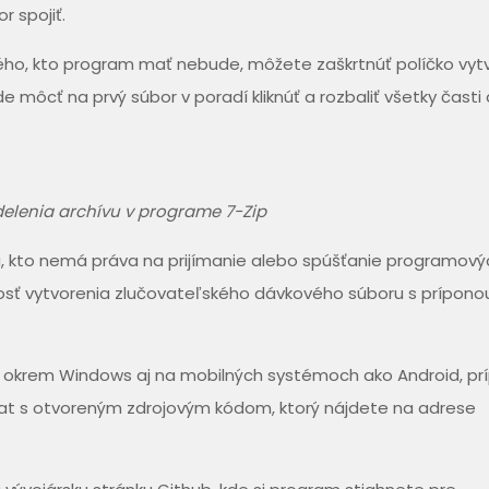
 spojiť.
ného, kto program mať nebude, môžete zaškrtnúť políčko vyt
môcť na prvý súbor v poradí kliknúť a rozbaliť všetky časti
elenia archívu v programe 7-Zip
u, kto nemá práva na prijímanie alebo spúšťanie programový
osť vytvorenia zlučovateľského dávkového súboru s prípono
al okrem Windows aj na mobilných systémoch ako Android, p
tcat s otvoreným zdrojovým kódom, ktorý nájdete na adrese