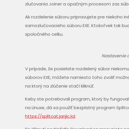
zlučovania Joiner a opačným procesom zas súbor
Ak rozdelenie súboru pripravujete pre niekoho i
samozlučovacieho súboru EXE. Ktokoľvek tak bude 
spoločného celku.
Nastavenie d
V prípade, že posielate rozdelený súbor niekom
súborov EXE, môžete namiesto toho zvoliť možn
na ktorý na zlúčenie stačí kliknúť.
Keby ste potrebovali program, ktorý by fungov
na Linuxe, dá sa použiť bezplatný program Spli
https://splitcat.janjic.lol
.