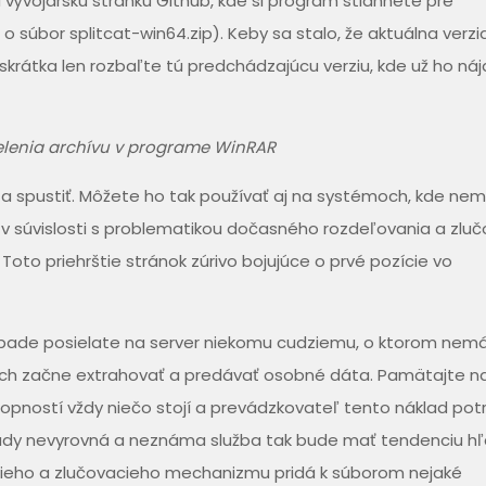
a vývojársku stránku Github, kde si program stiahnete pre
úbor splitcat-win64.zip). Keby sa stalo, že aktuálna verzi
skrátka len rozbaľte tú predchádzajúcu verziu, kde už ho náj
elenia archívu v programe WinRAR
ť a spustiť. Môžete ho tak používať aj na systémoch, kde ne
 v súvislosti s problematikou dočasného rozdeľovania a zlu
 Toto priehrštie stránok zúrivo bojujúce o prvé pozície vo
ípade posielate na server niekomu cudziemu, o ktorom nemá
nich začne extrahovať a predávať osobné dáta. Pamätajte na
schopností vždy niečo stojí a prevádzkovateľ tento náklad pot
klady nevyrovná a neznáma služba tak bude mať tendenciu h
acieho a zlučovacieho mechanizmu pridá k súborom nejaké