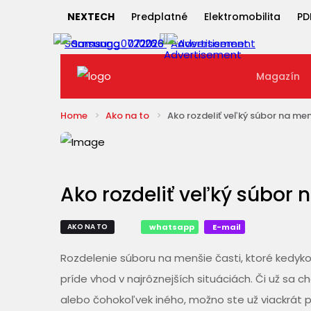
NEXTECH
Predplatné
Elektromobilita
PD
Magazín
Home
Ako na to
Ako rozdeliť veľký súbor na me
Ako rozdeliť veľký súbor 
AKO NA TO
whatsapp
E-mail
Rozdelenie súboru na menšie časti, ktoré kedyko
príde vhod v najrôznejších situáciách. Či už sa ch
alebo čohokoľvek iného, možno ste už viackrát p