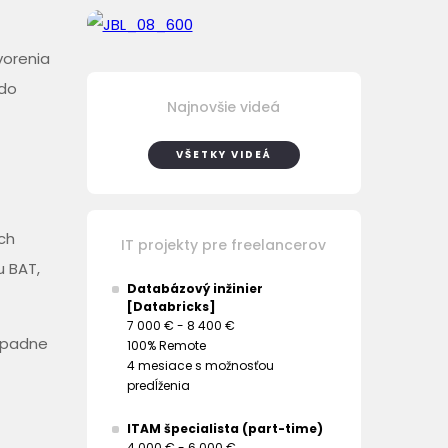
vorenia
 do
Najnovšie videá
VŠETKY VIDEÁ
ch
IT projekty pre freelancerov
u BAT,
Databázový inžinier
[Databricks]
7 000 € - 8 400 €
rípadne
100% Remote
4 mesiace s možnosťou
predĺženia
ITAM špecialista (part-time)
4 000 € - 6 000 €