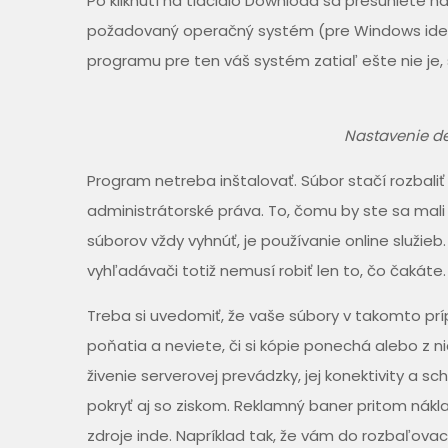
Po kliknutí na tlačidlo Download sa presuniete n
požadovaný operačný systém (pre Windows ide o s
programu pre ten váš systém zatiaľ ešte nie je, 
Nastavenie d
Program netreba inštalovať. Súbor stačí rozbali
administrátorské práva. To, čomu by ste sa mali
súborov vždy vyhnúť, je používanie online služieb.
vyhľadávači totiž nemusí robiť len to, čo čakáte.
Treba si uvedomiť, že vaše súbory v takomto pr
poňatia a neviete, či si kópie ponechá alebo z 
živenie serverovej prevádzky, jej konektivity a 
pokryť aj so ziskom. Reklamný baner pritom ná
zdroje inde. Napríklad tak, že vám do rozbaľov