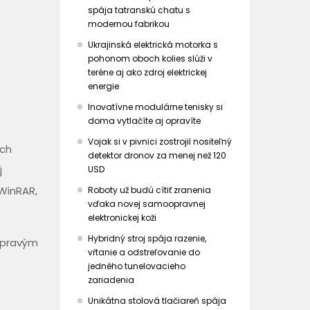
spája tatranskú chatu s
modernou fabrikou
Ukrajinská elektrická motorka s
pohonom oboch kolies slúži v
teréne aj ako zdroj elektrickej
energie
Inovatívne modulárne tenisky si
doma vytlačíte aj opravíte
Vojak si v pivnici zostrojil nositeľný
ých
detektor dronov za menej než 120
j
USD
 WinRAR,
Roboty už budú cítiť zranenia
vďaka novej samoopravnej
elektronickej koži
Hybridný stroj spája razenie,
, pravým
vŕtanie a odstreľovanie do
jedného tunelovacieho
zariadenia
Unikátna stolová tlačiareň spája