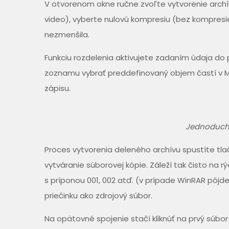
V otvorenom okne ručne zvoľte vytvorenie archív
video), vyberte nulovú kompresiu (bez kompresi
nezmenšila.
Funkciu rozdelenia aktivujete zadaním údaja do po
zoznamu vybrať preddefinovaný objem častí v M
zápisu.
Jednoduché 
Proces vytvorenia deleného archívu spustíte tl
vytváranie súborovej kópie. Záleží tak čisto na 
s príponou 001, 002 atď. (v prípade WinRAR pôjde
priečinku ako zdrojový súbor.
Na opätovné spojenie stačí kliknúť na prvý súbor