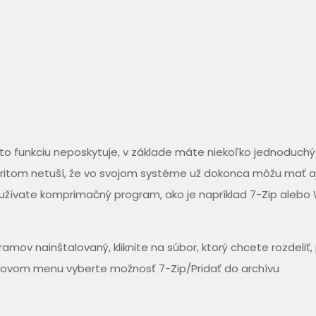
 funkciu neposkytuje, v základe máte niekoľko jednoduch
pritom netuší, že vo svojom systéme už dokonca môžu mať a
používate komprimačný program, ako je napríklad 7-Zip alebo
ov nainštalovaný, kliknite na súbor, ktorý chcete rozdeliť
tovom menu vyberte možnosť 7-Zip/Pridať do archívu