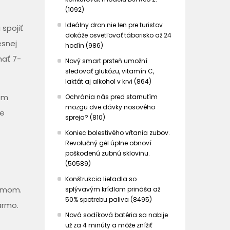
(1092)
Ideálny dron nie len pre turistov
 spojiť
dokáže osvetľovať táborisko až 24
esnej
hodín (986)
mať 7-
Nový smart prsteň umožní
sledovať glukózu, vitamín C,
laktát aj alkohol v krvi (864)
jom
Ochránia nás pred starnutím
mozgu dve dávky nosového
ne
spreja? (810)
Koniec bolestivého vŕtania zubov.
Revolučný gél úplne obnoví
poškodenú zubnú sklovinu.
(50589)
Konštrukcia lietadla so
ramom.
splývavým krídlom prináša až
50% spotrebu paliva (8495)
armo.
Nová sodíková batéria sa nabije
už za 4 minúty a môže znížiť