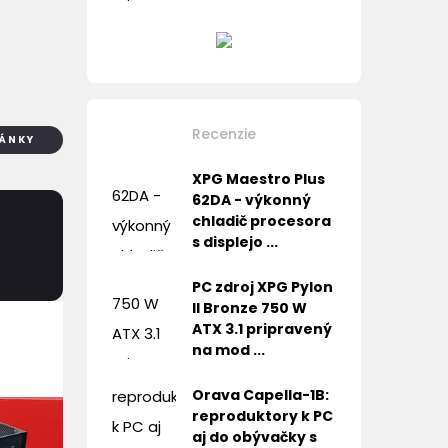
Recenzie
LÁNKY
XPG Maestro Plus
62DA - výkonný
chladič procesora
s displejo ...
PC zdroj XPG Pylon
II Bronze 750 W
ATX 3.1 pripravený
na mod ...
Orava Capella-1B:
reproduktory k PC
aj do obývačky s