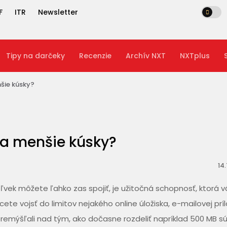
F
ITR
Newsletter
Tipy na darčeky
Recenzie
Archív NXT
NXTplus
nšie kúsky?
na menšie kúsky?
14
ľvek môžete ľahko zas spojiť, je užitočná schopnosť, ktorá 
cete vojsť do limitov nejakého online úložiska, e-mailovej príl
remýšľali nad tým, ako dočasne rozdeliť napríklad 500 MB s