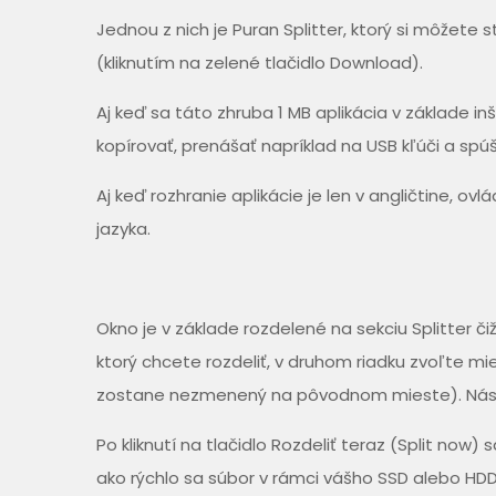
Jednou z nich je Puran Splitter, ktorý si môžete
(kliknutím na zelené tlačidlo Download).
Aj keď sa táto zhruba 1 MB aplikácia v základe in
kopírovať, prenášať napríklad na USB kľúči a s
Aj keď rozhranie aplikácie je len v angličtine, ovl
jazyka.
Okno je v základe rozdelené na sekciu Splitter č
ktorý chcete rozdeliť, v druhom riadku zvoľte mie
zostane nezmenený na pôvodnom mieste). Následn
Po kliknutí na tlačidlo Rozdeliť teraz (Split now)
ako rýchlo sa súbor v rámci vášho SSD alebo HDD