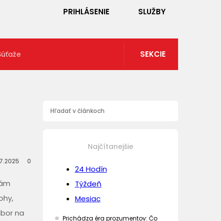
PRIHLÁSENIE
SLUŽBY
SEKCIE
Súťaže
Najčítanejšie
.7.2025
0
24 Hodín
vám
Týždeň
ohy,
Mesiac
úbor na
Prichádza éra prozumentov: Čo