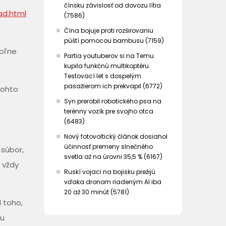
čínsku závislosť od dovozu lítia
ad.html
(7586)
Čína bojuje proti rozširovaniu
púští pomocou bambusu (7159)
voľne
Partia youtuberov si na Temu
kupila funkčnú multikoptéru.
Testovací let s dospelým
pasažierom ich prekvapil (6772)
 tohto
Syn prerobil robotického psa na
terénny vozík pre svojho otca
(6483)
Nový fotovoltický článok dosiahol
účinnosť premeny slnečného
 súbor,
svetla až na úrovni 35,5 % (6167)
r vždy
Ruskí vojaci na bojisku prežijú
vďaka dronom riadeným AI iba
20 až 30 minút (5781)
d toho,
iu