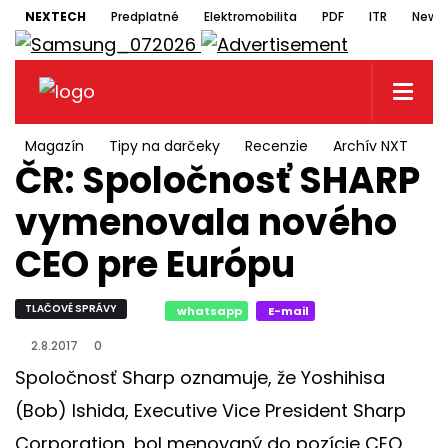
NEXTECH
Predplatné
Elektromobilita
PDF
ITR
Newsl
Magazín
Tipy na darčeky
Recenzie
Archív NXT
N
ČR: Spoločnosť SHARP
vymenovala nového
CEO pre Európu
TLAČOVÉ SPRÁVY
whatsapp
E-mail
2.8.2017
0
Spoločnosť Sharp oznamuje, že Yoshihisa
(Bob) Ishida, Executive Vice President Sharp
Corporation, bol menovaný do pozície CEO