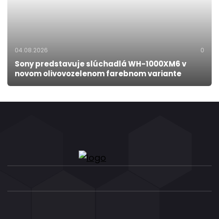
04.08.2026
0
Sony predstavuje slúchadlá WH-1000XM6 v
novom olivovozelenom farebnom variante