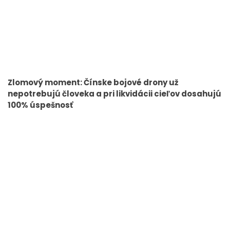
Zlomový moment: Čínske bojové drony už
nepotrebujú človeka a pri likvidácii cieľov dosahujú
100% úspešnosť