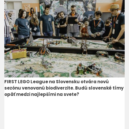
FIRST LEGO League na Slovensku otvára novú
sezónu venovanú biodiverzite. Budú slovenské tímy
opäť medzi najlepšími na svete?