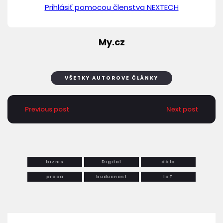
Prihlásiť pomocou členstva NEXTECH
My.cz
VŠETKY AUTOROVE ČLÁNKY
Previous post
Next post
biznis
Digital
dáta
praca
buducnost
IoT