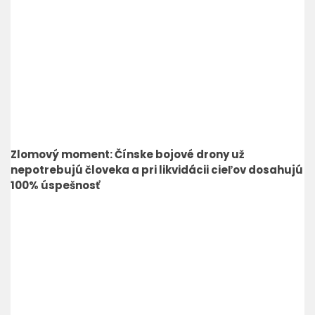
Zlomový moment: Čínske bojové drony už
nepotrebujú človeka a pri likvidácii cieľov dosahujú
100% úspešnosť