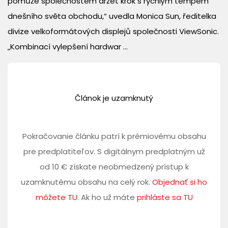
pomůže společnostem držet krok s rychlým tempem
dnešního světa obchodu,“ uvedla Monica Sun, ředitelka
divize velkoformátových displejů společnosti ViewSonic.
„Kombinací vylepšení hardwar ...
Článok je uzamknutý
Pokračovanie článku patrí k prémiovému obsahu
pre predplatiteľov. S digitálnym predplatným už
od 10 € získate neobmedzený prístup k
uzamknutému obsahu na celý rok.
Objednať si ho
môžete TU
. Ak ho už máte
prihláste sa TU