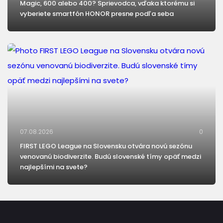
Magic, 600 alebo 400? Sprievodca, vďaka ktorému si
vyberiete smartfón HONOR presne podľa seba
07.08.2026
0
FIRST LEGO League na Slovensku otvára novú sezónu
venovanú biodiverzite. Budú slovenské tímy opäť medzi
najlepšími na svete?