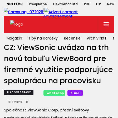
NEXTECH
Predplatné
Elektromobilita
PDF
ITR
Newsle
Magazín
Tipy na darčeky
Recenzie
Archív NXT
NX
CZ: ViewSonic uvádza na trh
novú tabuľu ViewBoard pre
firemné využitie podporujúce
spoluprácu na pracovisku
TLAČOVÉ SPRÁVY
whatsapp
E-mail
16.1.2020
0
Společnost ViewSonic Corp, přední světový
poskytovatel vizuálních řešení, představila nové tabule