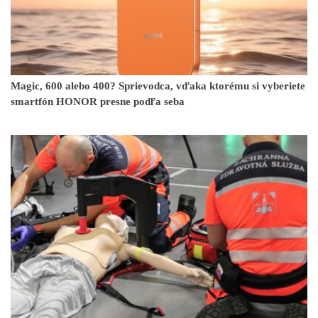
Magic, 600 alebo 400? Sprievodca, vďaka ktorému si vyberiete
smartfón HONOR presne podľa seba