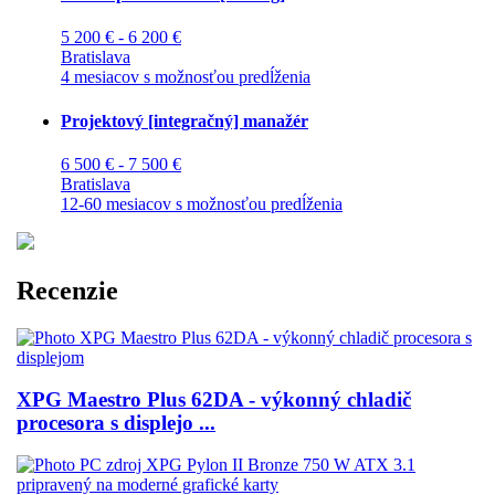
5 200 € - 6 200 €
Bratislava
4 mesiacov s možnosťou predĺženia
Projektový [integračný] manažér
6 500 € - 7 500 €
Bratislava
12-60 mesiacov s možnosťou predĺženia
Recenzie
XPG Maestro Plus 62DA - výkonný chladič
procesora s displejo ...