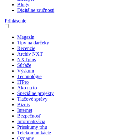
Blogy
Digitálne zručnosti
Prihlásenie
Magazín
Tipy na darčeky
Recenzie
Archív NXT
NXTplus
Súťaže
Výskum
Technológie
ITPro
Ako na to
Špeciálne projekty
Tlačové správy
Biznis
Internet
Bezpečnosť
Informatizácia
Prieskumy trhu
Telekomunikácie
Oznamy