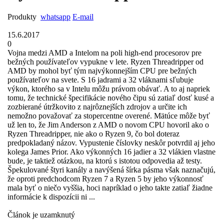
Produkty
whatsapp
E-mail
15.6.2017
0
Vojna medzi AMD a Intelom na poli high-end procesorov pre
bežných používateľov vypukne v lete. Ryzen Threadripper od
AMD by mohol byť tým najvýkonnejším CPU pre bežných
používateľov na svete. S 16 jadrami a 32 vláknami sľubuje
výkon, ktorého sa v Intelu môžu právom obávať. A to aj napriek
tomu, že technické špecifikácie nového čipu sú zatiaľ dosť kusé a
zozbierané útržkovito z najrôznejších zdrojov a určite ich
nemožno považovať za stopercentne overené. Mätúce môže byť
už len to, že Jim Anderson z AMD o novom CPU hovoril ako o
Ryzen Threadripper, nie ako o Ryzen 9, čo bol doteraz
predpokladaný názov. Vypustenie číslovky neskôr potvrdil aj jeho
kolega James Prior. Ako výkonných 16 jadier a 32 vlákien vlastne
bude, je taktiež otázkou, na ktorú s istotou odpovedia až testy.
Špekulované štyri kanály a navýšená šírka pásma však naznačujú,
že oproti predchodcom Ryzen 7 a Ryzen 5 by jeho výkonnosť
mala byť o niečo vyššia, hoci napríklad o jeho takte zatiaľ žiadne
informácie k dispozícii ni ...
Článok je uzamknutý