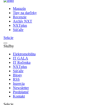
Magazín
Tipy na darčeky
Recenzie
Archív NXT
NXTplus
Súťaže
Sekcie
Služby
Elektromobilita
IT GALA
IT Ročenka
NXTplus
Súťaže
Blogy
RSS
Inzercia
Newsletter
Predplatné
Kontakt
Sekcie