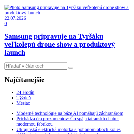
22.07.2026
0
Samsung pripravuje na Tyršáku
veľkolepú drone show a produktový
launch
Najčítanejšie
24 Hodín
Týždeň
Mesiac
Moderné technológie na báze AI pomáhajú záchranárom
Prichádza éra prozumentov: Čo spája tatranskú chatu s
modernou fabrikou
Ukrajinská elektrická motorka s pohonom oboch kolies