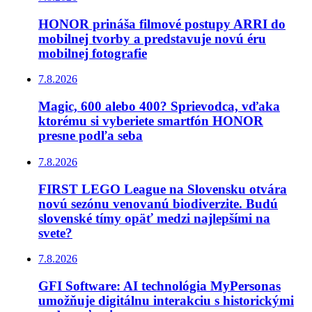
HONOR prináša filmové postupy ARRI do
mobilnej tvorby a predstavuje novú éru
mobilnej fotografie
7.8.2026
Magic, 600 alebo 400? Sprievodca, vďaka
ktorému si vyberiete smartfón HONOR
presne podľa seba
7.8.2026
FIRST LEGO League na Slovensku otvára
novú sezónu venovanú biodiverzite. Budú
slovenské tímy opäť medzi najlepšími na
svete?
7.8.2026
GFI Software: AI technológia MyPersonas
umožňuje digitálnu interakciu s historickými