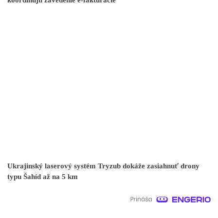
koordinujú zavedenie e-fakturácie
Ukrajinský laserový systém Tryzub dokáže zasiahnuť drony
typu Šahíd až na 5 km