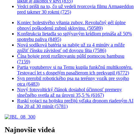
laktát aj alkohol v krvi (835)
Vedci prišli na to, čo už vedeli tvorcovia filmu Armageddon
pred takmer 30 rokmi (725)
Koniec bolestivého vŕtania zubov. Revolučný gél úplne
obnoví poškodenú zubnú sklovinu. (50589)
Konštrukcia lietadla so splývavým krídlom prináša až 50%
spotrebu paliva (8495)
Nová sodíková batéria sa nabije už za 4 minúty a môže
znížiť čínsku závislosť od dovozu lítia (7586)
Čína bojuje proti rozširovaniu púští pomocou bambusu
(7159)
Partia youtuberov si na Temu kupila funkčnú multikoptéru.
Testovací let s dospelým pasažierom ich prekvapil (6772)
Syn prerobil robotického psa na terénny vozík pre svojho
otca (6483)
Nový fotovoltický článok dosiahol účinnosť premeny
slnečného svetla až na úrovni 35,5 % (6167)
Ruskí vojaci na bojisku prežijú vďaka dronom riadeným AI
iba 20 až 30 minút (5781)
Najnovšie videá