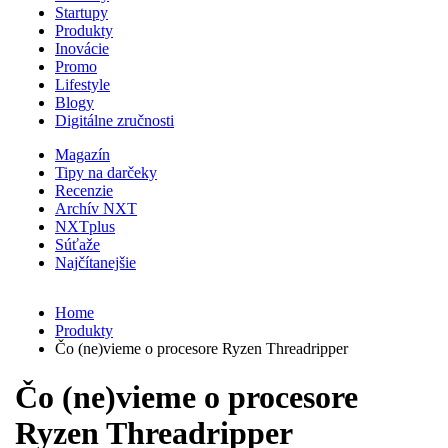
Startupy
Produkty
Inovácie
Promo
Lifestyle
Blogy
Digitálne zručnosti
Magazín
Tipy na darčeky
Recenzie
Archív NXT
NXTplus
Súťaže
Najčítanejšie
Home
Produkty
Čo (ne)vieme o procesore Ryzen Threadripper
Čo (ne)vieme o procesore
Ryzen Threadripper