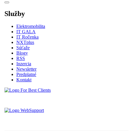
Služby
Elektromobilita
IT GALA
IT Ročenka
NXTplus
Súťaže
Blogy
RSS
Inzercia
Newsletter
Predplatné
Kontakt
Vytvorené spoločnosťou For Best Clients, s.r.o.
Hostingove služby poskytuje spoločnosť WebSupport, s.r.o.