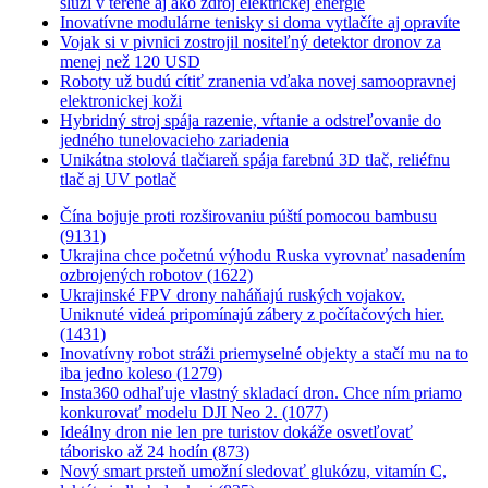
slúži v teréne aj ako zdroj elektrickej energie
Inovatívne modulárne tenisky si doma vytlačíte aj opravíte
Vojak si v pivnici zostrojil nositeľný detektor dronov za
menej než 120 USD
Roboty už budú cítiť zranenia vďaka novej samoopravnej
elektronickej koži
Hybridný stroj spája razenie, vŕtanie a odstreľovanie do
jedného tunelovacieho zariadenia
Unikátna stolová tlačiareň spája farebnú 3D tlač, reliéfnu
tlač aj UV potlač
Čína bojuje proti rozširovaniu púští pomocou bambusu
(9131)
Ukrajina chce početnú výhodu Ruska vyrovnať nasadením
ozbrojených robotov (1622)
Ukrajinské FPV drony naháňajú ruských vojakov.
Uniknuté videá pripomínajú zábery z počítačových hier.
(1431)
Inovatívny robot stráži priemyselné objekty a stačí mu na to
iba jedno koleso (1279)
Insta360 odhaľuje vlastný skladací dron. Chce ním priamo
konkurovať modelu DJI Neo 2. (1077)
Ideálny dron nie len pre turistov dokáže osvetľovať
táborisko až 24 hodín (873)
Nový smart prsteň umožní sledovať glukózu, vitamín C,