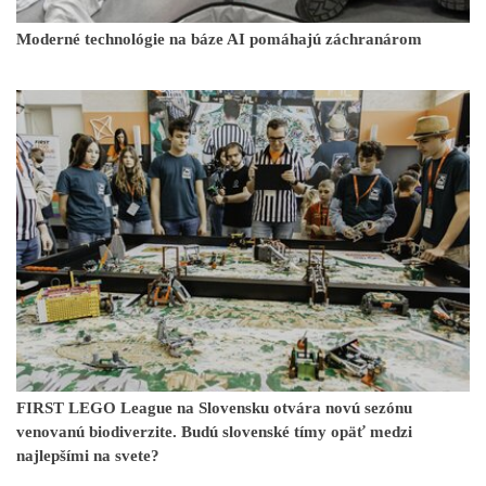
Moderné technológie na báze AI pomáhajú záchranárom
FIRST LEGO League na Slovensku otvára novú sezónu
venovanú biodiverzite. Budú slovenské tímy opäť medzi
najlepšími na svete?