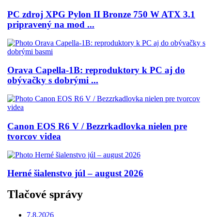
PC zdroj XPG Pylon II Bronze 750 W ATX 3.1
pripravený na mod ...
Orava Capella-1B: reproduktory k PC aj do
obývačky s dobrými ...
Canon EOS R6 V / Bezzrkadlovka nielen pre
tvorcov videa
Herné šialenstvo júl – august 2026
Tlačové správy
7.8.2026