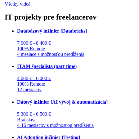
Všetky videá
IT projekty pre freelancerov
Databázový inžinier [Databricks]
7 000 € - 8 400 €
100% Remote
4 mesiace s možnosťou predĺženia
ITAM špecialista (part-time)
4 000 € - 6 000 €
100% Remote
12 mesiacov
Dátový inžinier [AI vývoj & automatizácia]
5 300 € - 6 500 €
Bratislava
4-16 mesiacov s možnosťou predĺženia
AI Adoption inžinier [Testing]