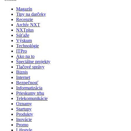
Magazín
Tipy na darčeky
Recenzie
Archív NXT
NXTplus
Súťaže
Výskum
Technológie
ITPro
Ako na to
Špeciálne projekty
Tlačové správy
Biznis
Internet
Bezpečnosť
Informatizácia
Prieskumy trhu
Telekomunikácie
Oznamy
Startupy
Produkty
Inovácie
Promo
Lifestyle