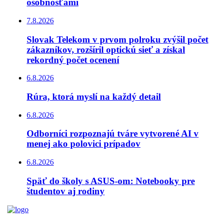
osobnosťami
7.8.2026
Slovak Telekom v prvom polroku zvýšil počet
zákazníkov, rozšíril optickú sieť a získal
rekordný počet ocenení
6.8.2026
Rúra, ktorá myslí na každý detail
6.8.2026
Odborníci rozpoznajú tváre vytvorené AI v
menej ako polovici prípadov
6.8.2026
Späť do školy s ASUS-om: Notebooky pre
študentov aj rodiny