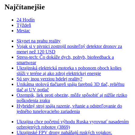
Najčítanejšie
24 Hodín
Týždeň
Mesiac
Skynet na prahu reality
Vojak si v pivnici zostrojil nositeľný detektor dronov za
menej než 120 USD
Stress-tech: Čo dokáže dych, pohyb, biofeedback a
smartwear
Ukrajinská elektrická motorka s pohonom oboch kolies
slúži v teréne aj ako zdroj elektrickej energie
Sú sny inou verziou bdelej reality?
Unikátna stolová tlačiareň spája farebnú 3D tlač, reliéfnu
tlač aj UV potlač
Ozempik, liek proti obezite, môže spôsobiť aj nižšie riziko
poškodenia zraku
Hybridný stroj spája razenie, vŕtanie a odstreľovanie do
jedného tunelovacieho zariadenia
Ukrajina chce početnú výhodu Ruska vyrovnať nasadením
ozbrojených robotov (3869)
Ukrajinské FPV drony naháňajú ruských vojakov.