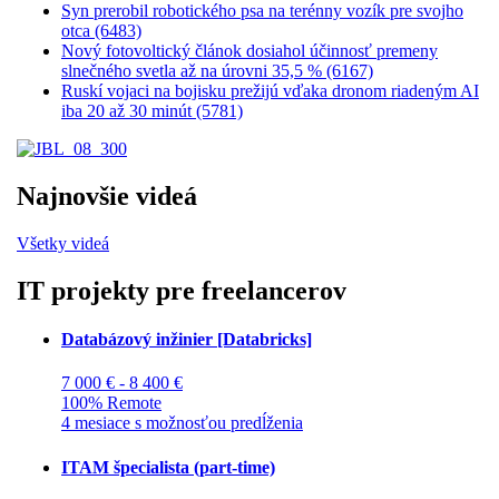
Syn prerobil robotického psa na terénny vozík pre svojho
otca (6483)
Nový fotovoltický článok dosiahol účinnosť premeny
slnečného svetla až na úrovni 35,5 % (6167)
Ruskí vojaci na bojisku prežijú vďaka dronom riadeným AI
iba 20 až 30 minút (5781)
Najnovšie videá
Všetky videá
IT projekty pre freelancerov
Databázový inžinier [Databricks]
7 000 € - 8 400 €
100% Remote
4 mesiace s možnosťou predĺženia
ITAM špecialista (part-time)