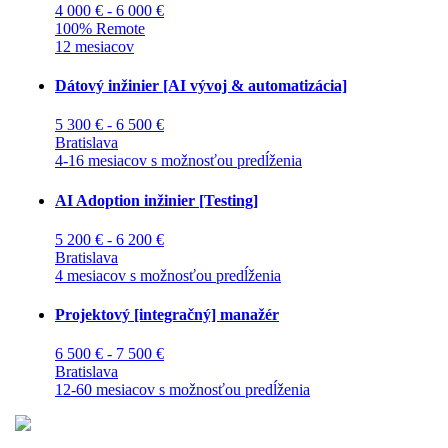
4 000 € - 6 000 €
100% Remote
12 mesiacov
Dátový inžinier [AI vývoj & automatizácia]
5 300 € - 6 500 €
Bratislava
4-16 mesiacov s možnosťou predĺženia
AI Adoption inžinier [Testing]
5 200 € - 6 200 €
Bratislava
4 mesiacov s možnosťou predĺženia
Projektový [integračný] manažér
6 500 € - 7 500 €
Bratislava
12-60 mesiacov s možnosťou predĺženia