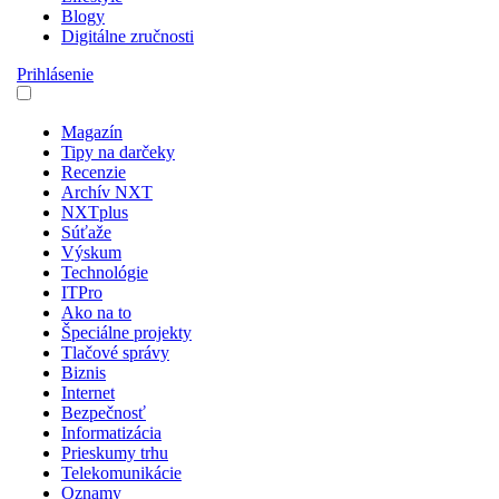
Blogy
Digitálne zručnosti
Prihlásenie
Magazín
Tipy na darčeky
Recenzie
Archív NXT
NXTplus
Súťaže
Výskum
Technológie
ITPro
Ako na to
Špeciálne projekty
Tlačové správy
Biznis
Internet
Bezpečnosť
Informatizácia
Prieskumy trhu
Telekomunikácie
Oznamy