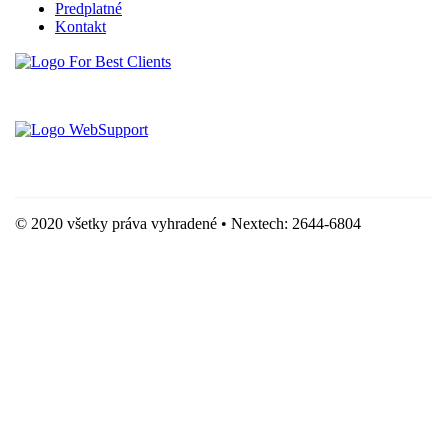
Predplatné
Kontakt
Vytvorené spoločnosťou For Best Clients, s.r.o.
Hostingove služby poskytuje spoločnosť WebSupport, s.r.o.
© 2020 všetky práva vyhradené • Nextech: 2644-6804