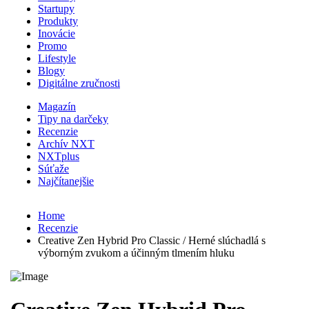
Startupy
Produkty
Inovácie
Promo
Lifestyle
Blogy
Digitálne zručnosti
Magazín
Tipy na darčeky
Recenzie
Archív NXT
NXTplus
Súťaže
Najčítanejšie
Home
Recenzie
Creative Zen Hybrid Pro Classic / Herné slúchadlá s
výborným zvukom a účinným tlmením hluku