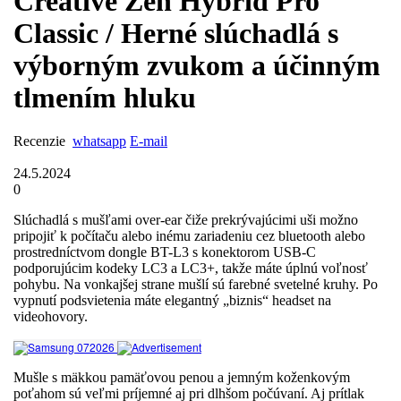
Creative Zen Hybrid Pro
Classic / Herné slúchadlá s
výborným zvukom a účinným
tlmením hluku
Recenzie
whatsapp
E-mail
24.5.2024
0
Slúchadlá s mušľami over-ear čiže prekrývajúcimi uši možno
pripojiť k počítaču alebo inému zariadeniu cez bluetooth alebo
prostredníctvom dongle BT-L3 s konektorom USB-C
podporujúcim kodeky LC3 a LC3+, takže máte úplnú voľnosť
pohybu. Na vonkajšej strane mušlí sú farebné svetelné kruhy. Po
vypnutí podsvietenia máte elegantný „biznis“ headset na
videohovory.
Mušle s mäkkou pamäťovou penou a jemným koženkovým
poťahom sú veľmi príjemné aj pri dlhšom počúvaní. Aj prítlak