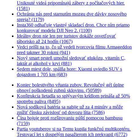
Uniknuté videá pripomínajú zábery z počítačových hier.
(1581)
Ochránia nás pred starnutím mozgu dve dávky nosového
spreja? (1179)
Insta360 odhaľuje vlastný skladací dron. Chce ním priamo
konkurovať modelu DJI Neo 2. (1100)
Ideálny dron nie len pre turistov dokáže osvetľovať
táborisko až 24 hodín (1067)
Vedci prišli na to, čo už vedeli tvorcovia filmu Armageddon
pred takmer 30 rokmi (941)
Nový smart prsteň umožní sledovať glukózu, vitamín C,
laktát aj alkohol v krvi (881)
Sedem miest dole, spálňa hore: Xiaomi uviedlo SUV s
dojazdom 1 705 km (683)
Koniec bolestivého vŕtania zubov. Revolučný gél úplne
obnoví poškodenú zubnú sklovinu. (50589)
Konštrukcia lietadla so splývavým krídlom prináša až 50%
spotrebu paliva (8495)
Nová sodíková batéria sa nabije už za 4 minúty a môže
znížiť čínsku závislosť od dovozu lítia (7586)
Čína bojuje proti rozširovaniu púští pomocou bambusu
(7159)
Partia youtuberov si na Temu kupila funkčnú multikoptéru.
Testovací let s dospelým pasažierom ich prekvapil (6772)