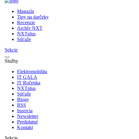
Magazín
Tipy na darčeky
Recenzie
Archív NXT
NXTplus
Súťaže
Sekcie
Služby
Elektromobilita
IT GALA
IT Ročenka
NXTplus
Súťaže
Blogy
RSS
Inzercia
Newsletter
Predplatné
Kontakt
Sekcie