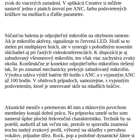
zvuk do viacerých zariadení. V aplikácii Creative si môžete
nastaviť jednu z piatich úrovní pre ANC, farbu podsvietených
krúžkov na mušliach a ďalšie parametre.
Súčasťou balenia je odpojiteľný mikrofón na ohybnom ramene.
Ak je mikrofón aktívny, signalizuje to červená LED. Hodí sa to
nielen pri multiplayer hrách, ale v synergii s pohodlným nosením
slúchadiel aj pri častých vi­deokonferenciách. K dispozícii je aj
zabudovaný všesmerový mikrofón, ten však viac zachytáva zvuky
okolia. Konštrukčne je konektor odpojiteľného mikrofónu riešený
tak, že po zasunutí mechanicky prekryje zabudovaný mikrofón.
Výrobca udáva výdrž batérie 80 hodín s ANC a s vypnutým ANC
až 100 hodín. V obidvoch prípadoch, samozrejme, s vypnutým
podsvietením, ktoré je smerované skôr na mladších hráčov.
Akustické meniče s priemerom 40 mm a titánovým povrchom
membrány konajú dobrú prácu. Na prípravku umelé ucho som
nameral úplne plochú frekvenčnú charakteristiku. Technik by sa
potešil, audiofil až tak veľmi nie, pretože to spravidla znamená
trochu nudný zvukový profil, výborný na skladby s prevahou
vokálov, prípadne džez. Rock, pop a podobné dynamické žánre si