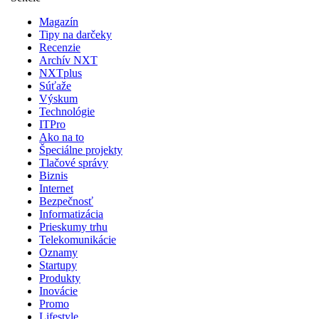
Magazín
Tipy na darčeky
Recenzie
Archív NXT
NXTplus
Súťaže
Výskum
Technológie
ITPro
Ako na to
Špeciálne projekty
Tlačové správy
Biznis
Internet
Bezpečnosť
Informatizácia
Prieskumy trhu
Telekomunikácie
Oznamy
Startupy
Produkty
Inovácie
Promo
Lifestyle