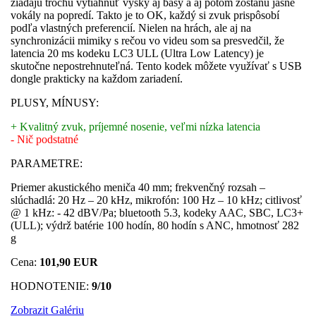
žiadajú trochu vytiahnuť výšky aj basy a aj potom zostanú jasné
vokály na popredí. Takto je to OK, každý si zvuk prispôsobí
podľa vlastných preferencií. Nielen na hrách, ale aj na
synchronizácii mimiky s rečou vo videu som sa presvedčil, že
latencia 20 ms kodeku LC3 ULL (Ultra Low Latency) je
skutočne nepostrehnuteľná. Tento kodek môžete využívať s USB
dongle prakticky na každom zariadení.
PLUSY, MÍNUSY:
+ Kvalitný zvuk, príjemné nosenie, veľmi nízka latencia
- Nič podstatné
PARAMETRE:
Priemer akustického meniča 40 mm; frekvenčný rozsah –
slúchadlá: 20 Hz – 20 kHz, mikrofón: 100 Hz – 10 kHz; citlivosť
@ 1 kHz: - 42 dBV/Pa; bluetooth 5.3, kodeky AAC, SBC, LC3+
(ULL); výdrž batérie 100 hodín, 80 hodín s ANC, hmotnosť 282
g
Cena:
101,90 EUR
HODNOTENIE:
9/10
Zobrazit Galériu