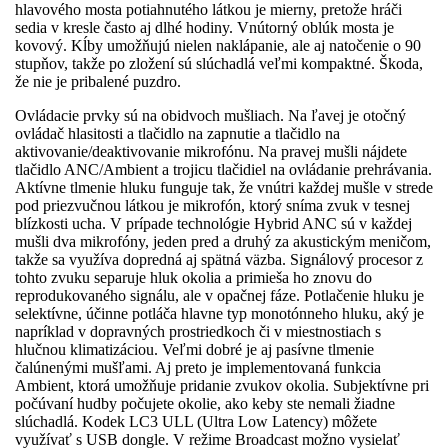
hlavového mosta potiahnutého látkou je mierny, pretože hráči
sedia v kresle často aj dlhé hodiny. Vnútorný oblúk mosta je
kovový. Kĺby umožňujú nielen naklápanie, ale aj natočenie o 90
stupňov, takže po zložení sú slúchadlá veľmi kompaktné. Škoda,
že nie je pribalené puzdro.
Ovládacie prvky sú na obidvoch mušliach. Na ľavej je otočný
ovládač hlasitosti a tlačidlo na zapnutie a tlačidlo na
aktivovanie/deaktivovanie mikrofónu. Na pravej mušli nájdete
tlačidlo ANC/Ambient a trojicu tlačidiel na ovládanie prehrávania.
Aktívne tlmenie hluku funguje tak, že vnútri každej mušle v strede
pod priezvučnou látkou je mikrofón, ktorý sníma zvuk v tesnej
blízkosti ucha. V prípade technológie Hybrid ANC sú v každej
mušli dva mikrofóny, jeden pred a druhý za akustickým meničom,
takže sa využíva dopredná aj spätná väzba. Signálový procesor z
tohto zvuku separuje hluk okolia a primieša ho znovu do
reprodukovaného signálu, ale v opačnej fáze. Potlačenie hluku je
selektívne, účinne potláča hlavne typ monotónneho hluku, aký je
napríklad v dopravných prostriedkoch či v miestnostiach s
hlučnou klimatizáciou. Veľmi dobré je aj pasívne tlmenie
čalúnenými mušľami. Aj preto je implementovaná funkcia
Ambient, ktorá umožňuje pridanie zvukov okolia. Subjektívne pri
počúvaní hudby počujete okolie, ako keby ste nemali žiadne
slúchadlá. Kodek LC3 ULL (Ultra Low Latency) môžete
využívať s USB dongle. V režime Broadcast možno vysielať