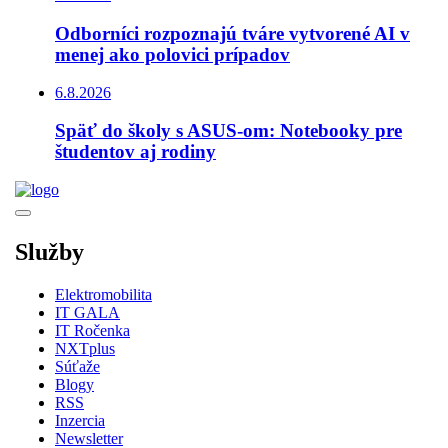
Odborníci rozpoznajú tváre vytvorené AI v
menej ako polovici prípadov
6.8.2026
Späť do školy s ASUS-om: Notebooky pre
študentov aj rodiny
Služby
Elektromobilita
IT GALA
IT Ročenka
NXTplus
Súťaže
Blogy
RSS
Inzercia
Newsletter