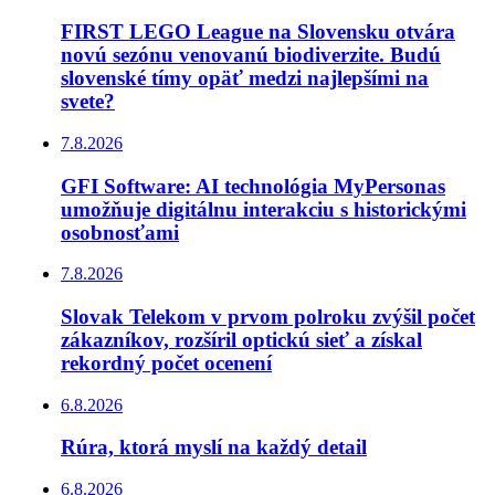
FIRST LEGO League na Slovensku otvára
novú sezónu venovanú biodiverzite. Budú
slovenské tímy opäť medzi najlepšími na
svete?
7.8.2026
GFI Software: AI technológia MyPersonas
umožňuje digitálnu interakciu s historickými
osobnosťami
7.8.2026
Slovak Telekom v prvom polroku zvýšil počet
zákazníkov, rozšíril optickú sieť a získal
rekordný počet ocenení
6.8.2026
Rúra, ktorá myslí na každý detail
6.8.2026