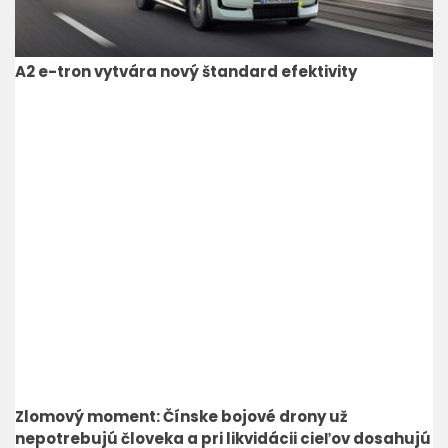
A2 e-tron vytvára nový štandard efektivity
Zlomový moment: Čínske bojové drony už
nepotrebujú človeka a pri likvidácii cieľov dosahujú