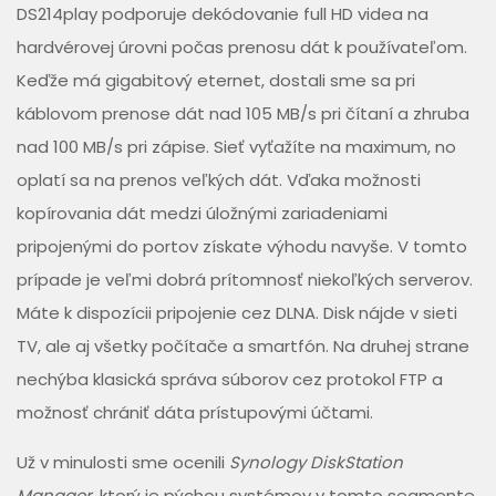
DS214play podporuje dekódovanie full HD videa na
hardvérovej úrovni počas prenosu dát k používateľom.
Keďže má gigabitový eternet, dostali sme sa pri
káblovom prenose dát nad 105 MB/s pri čítaní a zhruba
nad 100 MB/s pri zápise. Sieť vyťažíte na maximum, no
oplatí sa na prenos veľkých dát. Vďaka možnosti
kopírovania dát medzi úložnými zariadeniami
pripojenými do portov získate výhodu navyše. V tomto
prípade je veľmi dobrá prítomnosť niekoľkých serverov.
Máte k dispozícii pripojenie cez DLNA. Disk nájde v sieti
TV, ale aj všetky počítače a smartfón. Na druhej strane
nechýba klasická správa súborov cez protokol FTP a
možnosť chrániť dáta prístupovými účtami.
Už v minulosti sme ocenili
Synology DiskStation
Manager
, ktorý je pýchou systémov v tomto segmente.