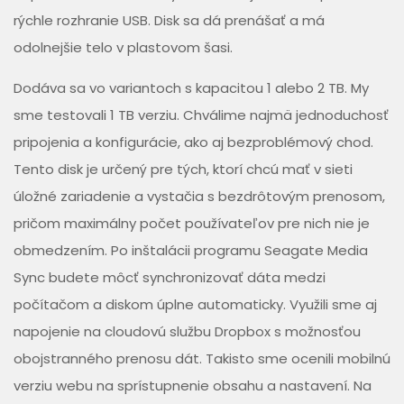
rýchle rozhranie USB. Disk sa dá prenášať a má
odolnejšie telo v plastovom šasi.
Dodáva sa vo variantoch s kapacitou 1 alebo 2 TB. My
sme testovali 1 TB verziu. Chválime najmä jednoduchosť
pripojenia a konfigurácie, ako aj bezproblémový chod.
Tento disk je určený pre tých, ktorí chcú mať v sieti
úložné zariadenie a vystačia s bezdrôtovým prenosom,
pričom maximálny počet používateľov pre nich nie je
obmedzením. Po inštalácii programu Seagate Media
Sync budete môcť synchronizovať dáta medzi
počítačom a diskom úplne automaticky. Využili sme aj
napojenie na cloudovú službu Dropbox s možnosťou
obojstranného prenosu dát. Takisto sme ocenili mobilnú
verziu webu na sprístupnenie obsahu a nastavení. Na