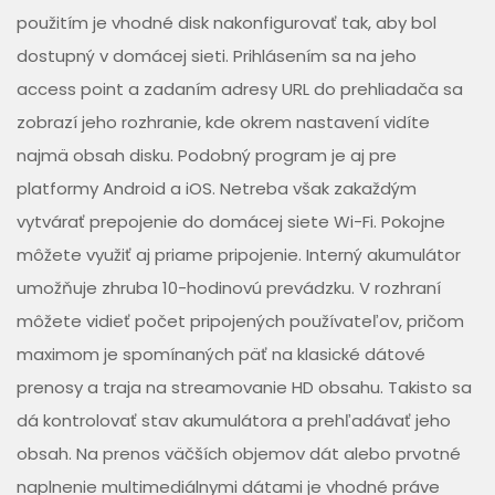
použitím je vhodné disk nakonfigurovať tak, aby bol
dostupný v domácej sieti. Prihlásením sa na jeho
access point a zadaním adresy URL do prehliadača sa
zobrazí jeho rozhranie, kde okrem nastavení vidíte
najmä obsah disku. Podobný program je aj pre
platformy Android a iOS. Netreba však zakaždým
vytvárať prepojenie do domácej siete Wi-Fi. Pokojne
môžete využiť aj priame pripojenie. Interný akumulátor
umožňuje zhruba 10-hodinovú prevádzku. V rozhraní
môžete vidieť počet pripojených používateľov, pričom
maximom je spomínaných päť na klasické dátové
prenosy a traja na streamovanie HD obsahu. Takisto sa
dá kontrolovať stav akumulátora a prehľadávať jeho
obsah. Na prenos väčších objemov dát alebo prvotné
naplnenie multimediálnymi dátami je vhodné práve