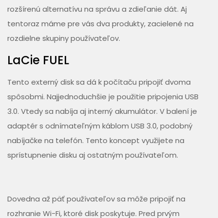
rozšírenú alternatívu na správu a zdieľanie dát. Aj
tentoraz máme pre vás dva produkty, zacielené na
rozdielne skupiny používateľov.
LaCie FUEL
Tento externý disk sa dá k počítaču pripojiť dvoma
spôsobmi. Najjednoduchšie je použitie pripojenia USB
3.0. Vtedy sa nabíja aj interný akumulátor. V balení je
adaptér s odnímateľným káblom USB 3.0, podobný
nabíjačke na telefón. Tento koncept využijete na
sprístupnenie disku aj ostatným používateľom.
Dovedna až päť používateľov sa môže pripojiť na
rozhranie Wi-Fi, ktoré disk poskytuje. Pred prvým