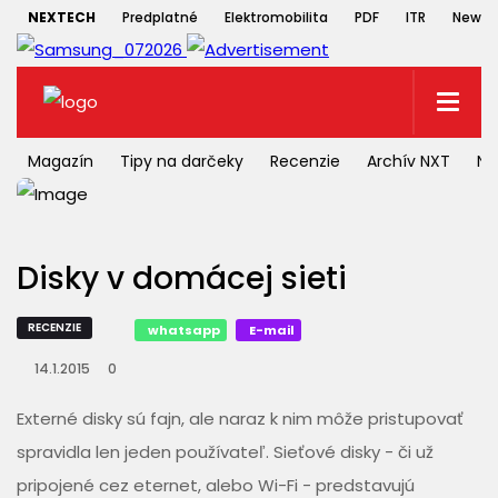
NEXTECH
Predplatné
Elektromobilita
PDF
ITR
Newsle
Magazín
Tipy na darčeky
Recenzie
Archív NXT
NX
Disky v domácej sieti
RECENZIE
whatsapp
E-mail
14.1.2015
0
Externé disky sú fajn, ale naraz k nim môže pristupovať
spravidla len jeden používateľ. Sieťové disky - či už
pripojené cez eternet, alebo Wi-Fi - predstavujú