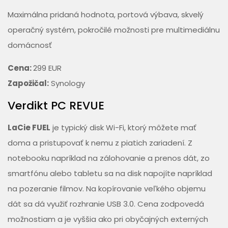
Maximálna pridaná hodnota, portová výbava, skvelý
operačný systém, pokročilé možnosti pre multimediálnu
domácnosť
Cena:
299 EUR
Zapožičal:
Synology
Verdikt PC REVUE
LaCie FUEL
je typický disk Wi-Fi, ktorý môžete mať
doma a pristupovať k nemu z piatich zariadení. Z
notebooku napríklad na zálohovanie a prenos dát, zo
smartfónu alebo tabletu sa na disk napojíte napríklad
na pozeranie filmov. Na kopírovanie veľkého objemu
dát sa dá využiť rozhranie USB 3.0. Cena zodpovedá
možnostiam a je vyššia ako pri obyčajných externých