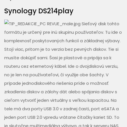
Synology DS214play
Sieťový disk tohto
formátu je určený pre inú skupinu používateľov. Tu ide o
komplexnosť poskytovaných funkcií a základnej výbavy.
Stojí viac, pritom je to verzia bez pevných diskov. Tie si
musíte dokúpiť sami. Šasi je plastové a pripája sa k
routeru cez eternetový kábel. Ide o dvojdiskovú verziu,
no je len na používateľovi, či využije obe šachty. V
prípade jednodiskového riešenia príde o možnosť
zrkadlenia diskov a zálohy dát alebo spájania diskov s
cieľom vytvoriť jeden virtuálny s veľkou kapacitou. Na
tele má dva porty USB 3.0 v zadnej časti, port eSATA a
jeden port USB 2.0 vpredu vrátane čítačky kariet SD. To
je skutočne multimediálna výbava, a tak k serveru NAS