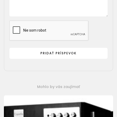
Mohlo by vás zaujímať