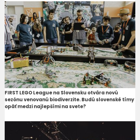
FIRST LEGO League na Slovensku otvára novú
sezónu venovanú biodiverzite. Budú slovenské tímy
opäť medzi najlepšími na svete?