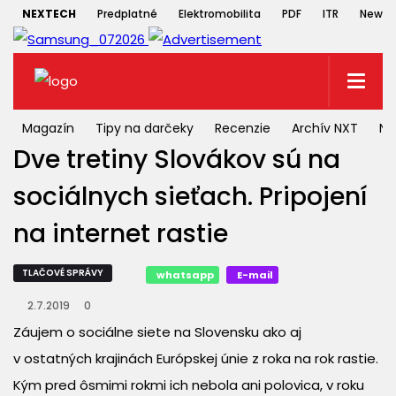
NEXTECH
Predplatné
Elektromobilita
PDF
ITR
Newsle
Magazín
Tipy na darčeky
Recenzie
Archív NXT
NX
Dve tretiny Slovákov sú na
sociálnych sieťach. Pripojení
na internet rastie
TLAČOVÉ SPRÁVY
whatsapp
E-mail
2.7.2019
0
Záujem o sociálne siete na Slovensku ako aj
v ostatných krajinách Európskej únie z roka na rok rastie.
Kým pred ôsmimi rokmi ich nebola ani polovica, v roku