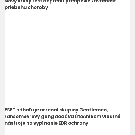
Nový krvný test dopredu predpovie závažnosť
priebehu choroby
ESET odhaľuje arzenál skupiny Gentlemen,
ransomvérový gang dodáva útočníkom vlastné
nástroje na vypínanie EDR ochrany