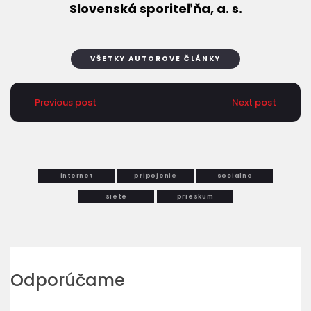
Slovenská sporiteľňa, a. s.
VŠETKY AUTOROVE ČLÁNKY
Previous post
Next post
internet
pripojenie
socialne
siete
prieskum
Odporúčame