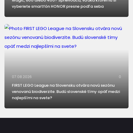
Magic, 600 alebo 400? Sprievodca, vďaka ktorému si
vyberiete smartfón HONOR presne podľa seba
07.08.2026
0
FIRST LEGO League na Slovensku otvára novú sezónu
venovanú biodiverzite. Budú slovenské tímy opäť medzi
najlepšími na svete?