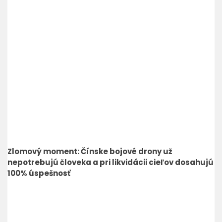
Zlomový moment: Čínske bojové drony už
nepotrebujú človeka a pri likvidácii cieľov dosahujú
100% úspešnosť