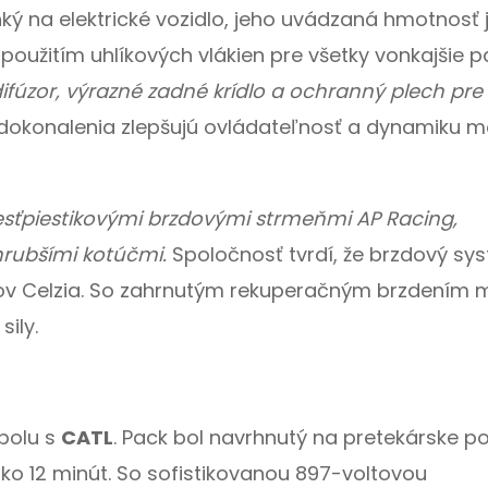
hký na elektrické vozidlo, jeho uvádzaná hmotnosť 
použitím uhlíkových vlákien pre všetky vonkajšie p
difúzor, výrazné zadné krídlo a ochranný plech pre
dokonalenia zlepšujú ovládateľnosť a dynamiku m
esťpiestikovými brzdovými strmeňmi AP Racing,
hrubšími kotúčmi.
Spoločnosť tvrdí, že brzdový sy
ňov Celzia. So zahrnutým rekuperačným brzdením 
ily.
spolu s
CATL
. Pack bol navrhnutý na pretekárske po
ko 12 minút. So sofistikovanou 897-voltovou