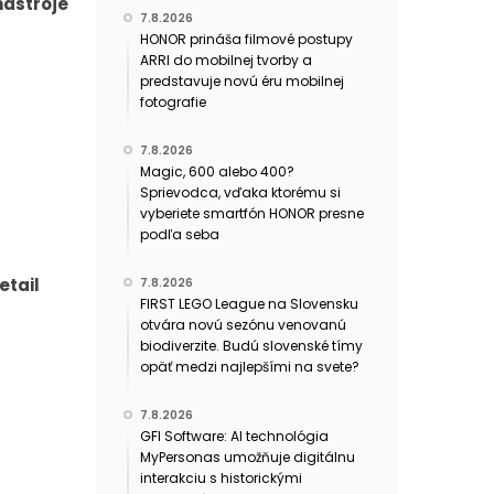
nástroje
7.8.2026
HONOR prináša filmové postupy
ARRI do mobilnej tvorby a
predstavuje novú éru mobilnej
fotografie
7.8.2026
Magic, 600 alebo 400?
Sprievodca, vďaka ktorému si
vyberiete smartfón HONOR presne
podľa seba
etail
7.8.2026
FIRST LEGO League na Slovensku
otvára novú sezónu venovanú
biodiverzite. Budú slovenské tímy
opäť medzi najlepšími na svete?
7.8.2026
GFI Software: AI technológia
MyPersonas umožňuje digitálnu
interakciu s historickými