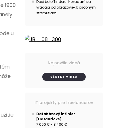
Dosť bolo Tinderu. Nezadaní sa
je 1900
vracajú od obrazoviek k osobným
stretnutiam.
anely.
odelu
Najnovšie videá
stém
môže
VŠETKY VIDEÁ
IT projekty pre freelancerov
užitie
Databázový inžinier
[Databricks]
7 000 € - 8 400 €