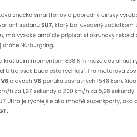
vetová značka smartfónov a popredný čínsky výrob
 variant sedanu
SU7
, ktorý bol uvedený začiatkom 
ypu, má vysoké ambície pripísať si okruhový rekord 
j dráhe Nürburgring.
 a krútiacim momentom 838 Nm môže dosiahnuť rý
l Ultra však bude ešte rýchlejší. Trojmotorová zo
a
V6
a dvoch
V8
ponúka závratných 1548 koní. Xia
0 km/h za 1,97 sekundy a 200 km/h za 5,96 sekundy.
7 Ultra je rýchlejšie ako mnohé superšporty, ako 
GT.