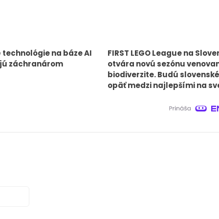
technológie na báze AI
FIRST LEGO League na Slove
ú záchranárom
otvára novú sezónu venova
biodiverzite. Budú slovensk
opäť medzi najlepšími na sv