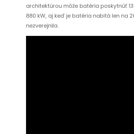
architektúrou môže batéria poskytnúť 1
880 kW, aj keď je batéria nabitá len na 
nezverejnila.