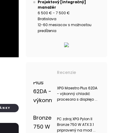
Projektový [integračný]
manažér
6 500 € - 7 500 €
Bratislava
12-60 mesiacov s možnosťou
predĺženia
Recenzie
XPG Maestro Plus 62DA
- výkonný chladič
procesora s displejo ...
LÁNKY
PC zdroj XPG Pylon II
Bronze 750 W ATX 3.1
pripravený na mod ...