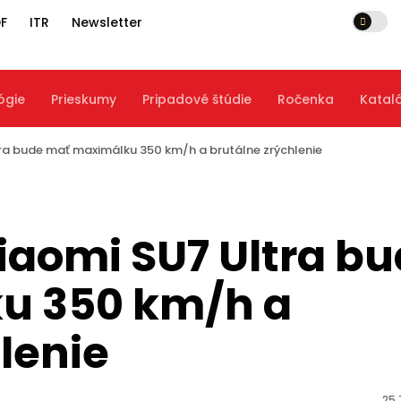
F
ITR
Newsletter
ógie
Prieskumy
Pripadové štúdie
Ročenka
Katal
tra bude mať maximálku 350 km/h a brutálne zrýchlenie
iaomi SU7 Ultra b
u 350 km/h a
lenie
25.