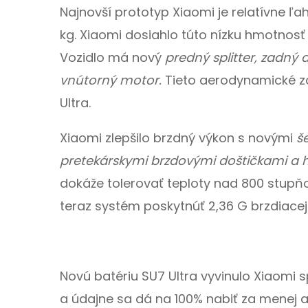
Najnovší prototyp Xiaomi je relatívne ľa
kg. Xiaomi dosiahlo túto nízku hmotnosť 
Vozidlo má nový
predný splitter, zadný 
vnútorný motor.
Tieto aerodynamické z
Ultra.
Xiaomi zlepšilo brzdný výkon s novými
š
pretekárskymi brzdovými doštičkami a 
dokáže tolerovať teploty nad 800 stup
teraz systém poskytnúť 2,36 G brzdiacej s
Novú batériu SU7 Ultra vyvinulo Xiaomi 
a údajne sa dá na 100% nabiť za menej a