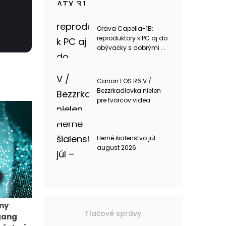
Orava Capella-1B:
reproduktory k PC aj do
obývačky s dobrými ...
Canon EOS R6 V /
Bezzrkadlovka nielen
pre tvorcov videa
Herné šialenstvo júl –
august 2026
iny
Tlačové správy
gang