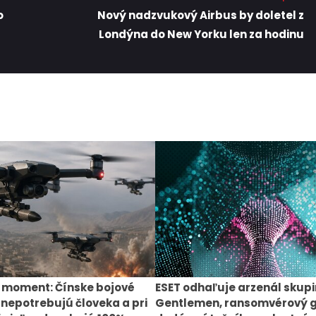
o
Nový nadzvukový Airbus by doletel z
Londýna do New Yorku len za hodinu
 moment: Čínske bojové
ESET odhaľuje arzenál skup
 nepotrebujú človeka a pri
Gentlemen, ransomvérový 