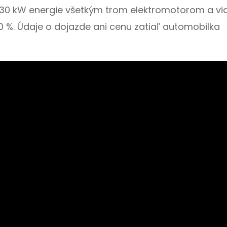
330 kW energie všetkým trom elektromotorom a vi
20 %. Údaje o dojazde ani cenu zatiaľ automobilka