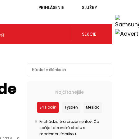
PRIHLÁSENIE
SLUŽBY
SEKCIE
óg
ude
Najčítanejšie
24 Hodín
Týždeň
Mesiac
Prichádza éra prozumentov: Čo
spája tatranskú chatu s
modernou fabrikou
7.2024
0