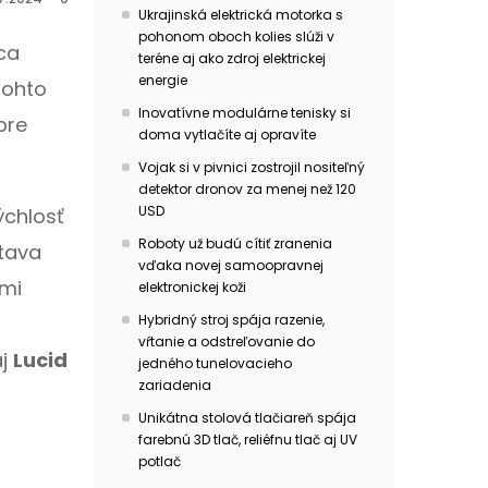
Ukrajinská elektrická motorka s
pohonom oboch kolies slúži v
ca
teréne aj ako zdroj elektrickej
energie
tohto
Inovatívne modulárne tenisky si
pre
doma vytlačíte aj opravíte
Vojak si v pivnici zostrojil nositeľný
detektor dronov za menej než 120
USD
chlosť
Roboty už budú cítiť zranenia
stava
vďaka novej samoopravnej
omi
elektronickej koži
Hybridný stroj spája razenie,
vŕtanie a odstreľovanie do
aj
Lucid
jedného tunelovacieho
zariadenia
Unikátna stolová tlačiareň spája
farebnú 3D tlač, reliéfnu tlač aj UV
potlač