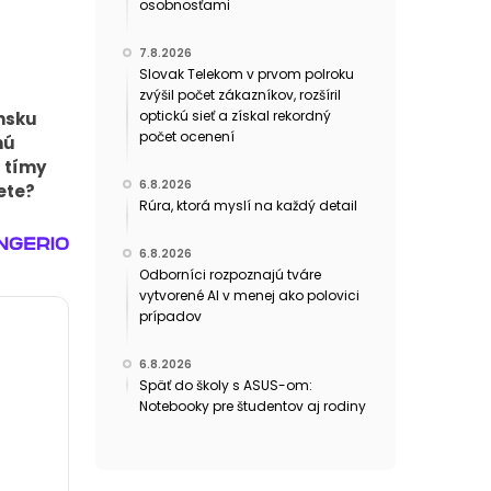
osobnosťami
7.8.2026
Slovak Telekom v prvom polroku
zvýšil počet zákazníkov, rozšíril
optickú sieť a získal rekordný
nsku
počet ocenení
nú
é tímy
6.8.2026
ete?
Rúra, ktorá myslí na každý detail
6.8.2026
Odborníci rozpoznajú tváre
vytvorené AI v menej ako polovici
prípadov
6.8.2026
Späť do školy s ASUS-om:
Notebooky pre študentov aj rodiny