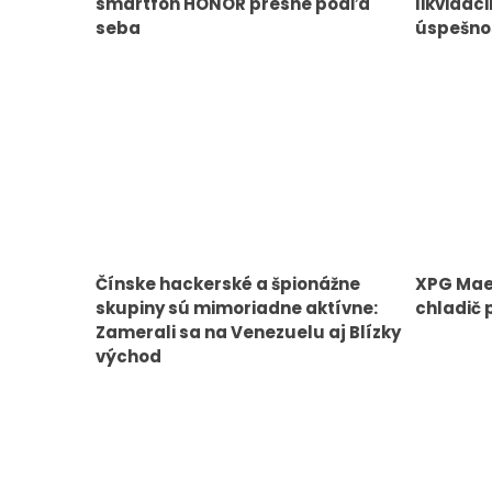
smartfón HONOR presne podľa
likvidác
seba
úspešno
Čínske hackerské a špionážne
XPG Maes
skupiny sú mimoriadne aktívne:
chladič 
Zamerali sa na Venezuelu aj Blízky
východ