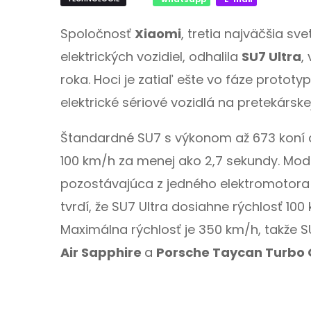
Spoločnosť
Xiaomi
, tretia najväčšia s
elektrických vozidiel, odhalila
SU7 Ultra
,
roka. Hoci je zatiaľ ešte vo fáze protot
elektrické sériové vozidlá na pretekárske
Štandardné SU7 s výkonom až 673 koní
100 km/h za menej ako 2,7 sekundy. Mode
pozostávajúca z jedného elektromotor
tvrdí, že SU7 Ultra dosiahne rýchlosť 10
Maximálna rýchlosť je 350 km/h, takže SU
Air Sapphire
a
Porsche Taycan Turbo 