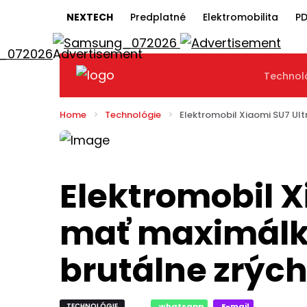
NEXTECH
Predplatné
Elektromobilita
PD
Technol
Home
Technológie
Elektromobil Xiaomi SU7 Ul
Elektromobil X
mať maximálk
brutálne zrých
TECHNOLÓGIE
whatsapp
E-mail