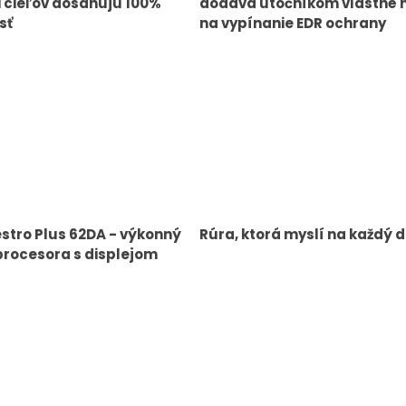
ii cieľov dosahujú 100%
dodáva útočníkom vlastné 
sť
na vypínanie EDR ochrany
tro Plus 62DA - výkonný
Rúra, ktorá myslí na každý d
procesora s displejom