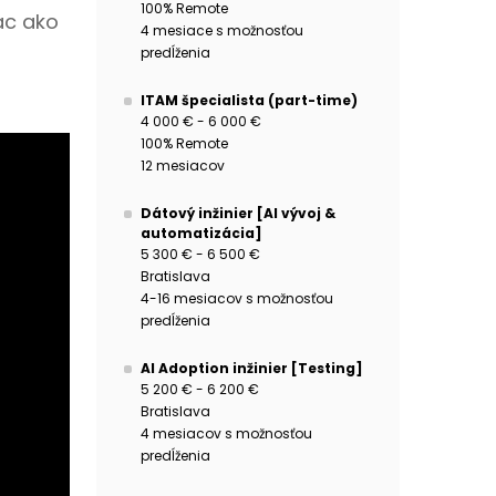
100% Remote
ac ako
4 mesiace s možnosťou
predĺženia
ITAM špecialista (part-time)
4 000 € - 6 000 €
100% Remote
12 mesiacov
Dátový inžinier [AI vývoj &
automatizácia]
5 300 € - 6 500 €
Bratislava
4-16 mesiacov s možnosťou
predĺženia
AI Adoption inžinier [Testing]
5 200 € - 6 200 €
Bratislava
4 mesiacov s možnosťou
predĺženia