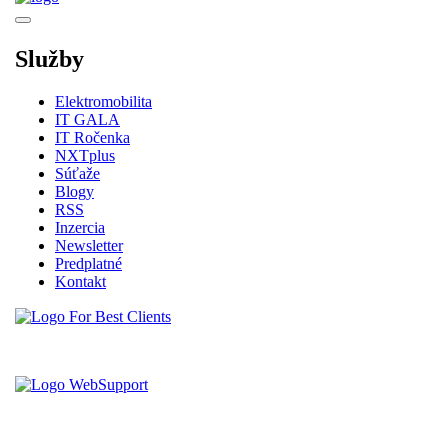
Služby
Elektromobilita
IT GALA
IT Ročenka
NXTplus
Súťaže
Blogy
RSS
Inzercia
Newsletter
Predplatné
Kontakt
Vytvorené spoločnosťou For Best Clients, s.r.o.
Hostingove služby poskytuje spoločnosť WebSupport, s.r.o.