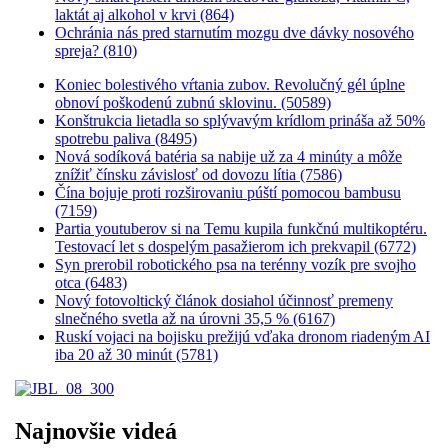
laktát aj alkohol v krvi (864)
Ochránia nás pred starnutím mozgu dve dávky nosového
spreja? (810)
Koniec bolestivého vŕtania zubov. Revolučný gél úplne
obnoví poškodenú zubnú sklovinu. (50589)
Konštrukcia lietadla so splývavým krídlom prináša až 50%
spotrebu paliva (8495)
Nová sodíková batéria sa nabije už za 4 minúty a môže
znížiť čínsku závislosť od dovozu lítia (7586)
Čína bojuje proti rozširovaniu púští pomocou bambusu
(7159)
Partia youtuberov si na Temu kupila funkčnú multikoptéru.
Testovací let s dospelým pasažierom ich prekvapil (6772)
Syn prerobil robotického psa na terénny vozík pre svojho
otca (6483)
Nový fotovoltický článok dosiahol účinnosť premeny
slnečného svetla až na úrovni 35,5 % (6167)
Ruskí vojaci na bojisku prežijú vďaka dronom riadeným AI
iba 20 až 30 minút (5781)
Najnovšie videá