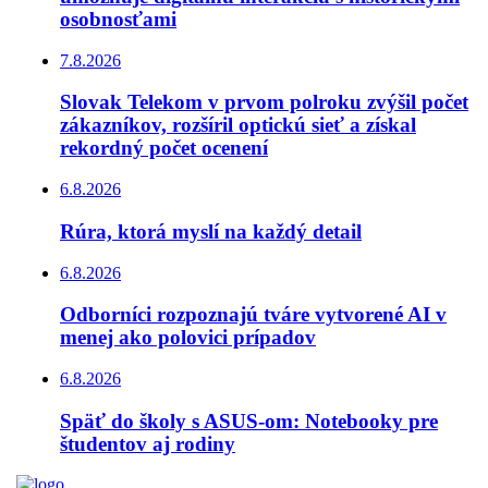
osobnosťami
7.8.2026
Slovak Telekom v prvom polroku zvýšil počet
zákazníkov, rozšíril optickú sieť a získal
rekordný počet ocenení
6.8.2026
Rúra, ktorá myslí na každý detail
6.8.2026
Odborníci rozpoznajú tváre vytvorené AI v
menej ako polovici prípadov
6.8.2026
Späť do školy s ASUS-om: Notebooky pre
študentov aj rodiny