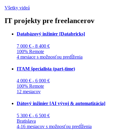
Všetky videá
IT projekty pre freelancerov
Databázový inžinier [Databricks]
7 000 € - 8 400 €
100% Remote
4 mesiace s možnosťou predĺženia
ITAM špecialista (part-time)
4 000 € - 6 000 €
100% Remote
12 mesiacov
Dátový inžinier [AI vývoj & automatizácia]
5 300 € - 6 500 €
Bratislava
4-16 mesiacov s možnosťou predĺženia