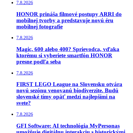
7.8.2026
HONOR prináša filmové postupy ARRI do
mobilnej tvorby a predstavuje novú éru
mobilnej fotografie
7.8.2026
Magic, 600 alebo 400? Sprievodca, vďaka
ktorému si vyberiete smartfón HONOR
presne podľa seba
7.8.2026
FIRST LEGO League na Slovensku otvára
novú sezónu venovanú biodiverzite. Budú
slovenské tímy opäť medzi najlepšími na
svete?
7.8.2026
GFI Software: AI technológia MyPersonas
umožňuje digitálnu interakciu s historickými