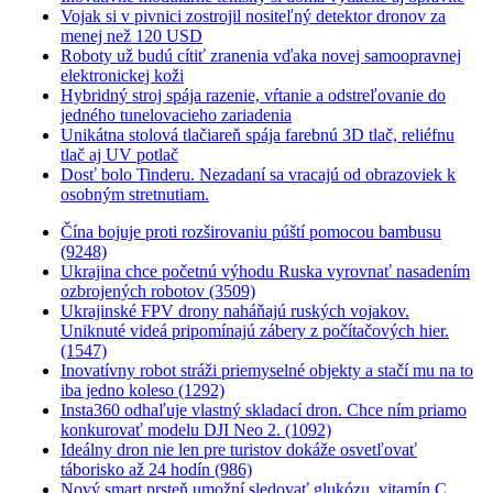
Vojak si v pivnici zostrojil nositeľný detektor dronov za
menej než 120 USD
Roboty už budú cítiť zranenia vďaka novej samoopravnej
elektronickej koži
Hybridný stroj spája razenie, vŕtanie a odstreľovanie do
jedného tunelovacieho zariadenia
Unikátna stolová tlačiareň spája farebnú 3D tlač, reliéfnu
tlač aj UV potlač
Dosť bolo Tinderu. Nezadaní sa vracajú od obrazoviek k
osobným stretnutiam.
Čína bojuje proti rozširovaniu púští pomocou bambusu
(9248)
Ukrajina chce početnú výhodu Ruska vyrovnať nasadením
ozbrojených robotov (3509)
Ukrajinské FPV drony naháňajú ruských vojakov.
Uniknuté videá pripomínajú zábery z počítačových hier.
(1547)
Inovatívny robot stráži priemyselné objekty a stačí mu na to
iba jedno koleso (1292)
Insta360 odhaľuje vlastný skladací dron. Chce ním priamo
konkurovať modelu DJI Neo 2. (1092)
Ideálny dron nie len pre turistov dokáže osvetľovať
táborisko až 24 hodín (986)
Nový smart prsteň umožní sledovať glukózu, vitamín C,