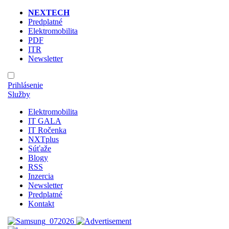
NEXTECH
Predplatné
Elektromobilita
PDF
ITR
Newsletter
Prihlásenie
Služby
Elektromobilita
IT GALA
IT Ročenka
NXTplus
Súťaže
Blogy
RSS
Inzercia
Newsletter
Predplatné
Kontakt