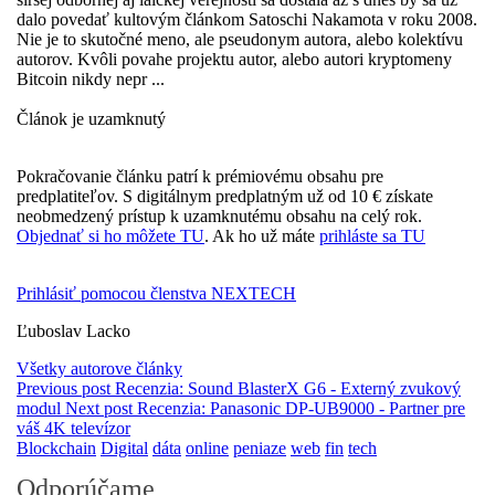
dalo povedať kultovým článkom Satoschi Nakamota v roku 2008.
Nie je to skutočné meno, ale pseudonym autora, alebo kolektívu
autorov. Kvôli povahe projektu autor, alebo autori kryptomeny
Bitcoin nikdy nepr ...
Článok je uzamknutý
Pokračovanie článku patrí k prémiovému obsahu pre
predplatiteľov. S digitálnym predplatným už od 10 € získate
neobmedzený prístup k uzamknutému obsahu na celý rok.
Objednať si ho môžete TU
. Ak ho už máte
prihláste sa TU
Prihlásiť pomocou členstva NEXTECH
Ľuboslav Lacko
Všetky autorove články
Previous post
Recenzia: Sound BlasterX G6 - Externý zvukový
modul
Next post
Recenzia: Panasonic DP-UB9000 - Partner pre
váš 4K televízor
Blockchain
Digital
dáta
online
peniaze
web
fin
tech
Odporúčame