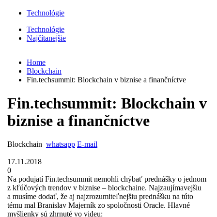
Technológie
Technológie
Najčítanejšie
Home
Blockchain
Fin.techsummit: Blockchain v biznise a finančníctve
Fin.techsummit: Blockchain v
biznise a finančníctve
Blockchain
whatsapp
E-mail
17.11.2018
0
Na podujatí Fin.techsummit nemohli chýbať prednášky o jednom
z kľúčových trendov v biznise – blockchaine. Najzaujímavejšiu
a musíme dodať, že aj najzrozumiteľnejšiu prednášku na túto
tému mal Branislav Majerník zo spoločnosti Oracle. Hlavné
myšlienky sú zhrnuté vo videu: