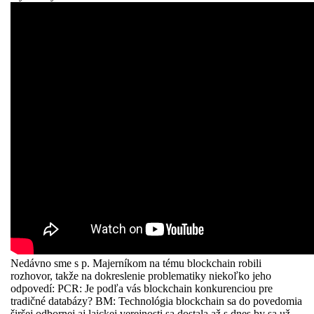
Nedávno sme s p. Majerníkom na tému blockchain robili
rozhovor, takže na dokreslenie problematiky niekoľko jeho
odpovedí: PCR: Je podľa vás blockchain konkurenciou pre
tradičné databázy? BM: Technológia blockchain sa do povedomia
širšej odbornej aj laickej verejnosti sa dostala až s dnes by sa už