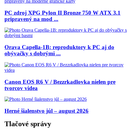
PC zdroj XPG Pylon II Bronze 750 W ATX 3.1
pripravený na mod ...
Orava Capella-1B: reproduktory k PC aj do
obývačky s dobrými ...
Canon EOS R6 V / Bezzrkadlovka nielen pre
tvorcov videa
Herné šialenstvo júl – august 2026
Tlačové správy