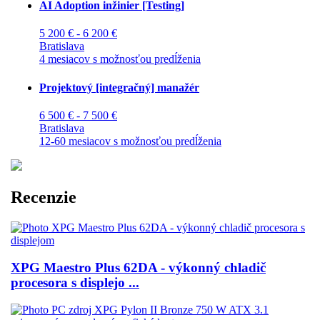
AI Adoption inžinier [Testing]
5 200 € - 6 200 €
Bratislava
4 mesiacov s možnosťou predĺženia
Projektový [integračný] manažér
6 500 € - 7 500 €
Bratislava
12-60 mesiacov s možnosťou predĺženia
Recenzie
XPG Maestro Plus 62DA - výkonný chladič
procesora s displejo ...