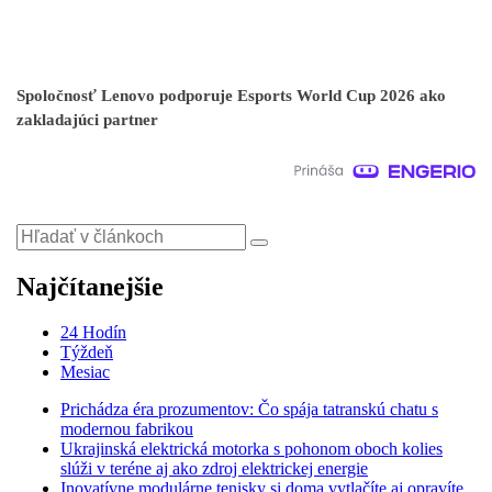
Spoločnosť Lenovo podporuje Esports World Cup 2026 ako
zakladajúci partner
Najčítanejšie
24 Hodín
Týždeň
Mesiac
Prichádza éra prozumentov: Čo spája tatranskú chatu s
modernou fabrikou
Ukrajinská elektrická motorka s pohonom oboch kolies
slúži v teréne aj ako zdroj elektrickej energie
Inovatívne modulárne tenisky si doma vytlačíte aj opravíte