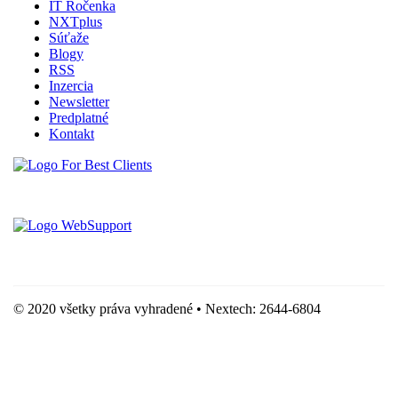
IT Ročenka
NXTplus
Súťaže
Blogy
RSS
Inzercia
Newsletter
Predplatné
Kontakt
Vytvorené spoločnosťou For Best Clients, s.r.o.
Hostingove služby poskytuje spoločnosť WebSupport, s.r.o.
© 2020 všetky práva vyhradené • Nextech: 2644-6804