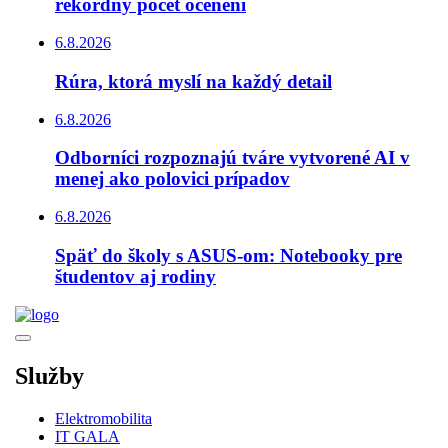
rekordný počet ocenení
6.8.2026
Rúra, ktorá myslí na každý detail
6.8.2026
Odborníci rozpoznajú tváre vytvorené AI v
menej ako polovici prípadov
6.8.2026
Späť do školy s ASUS-om: Notebooky pre
študentov aj rodiny
Služby
Elektromobilita
IT GALA