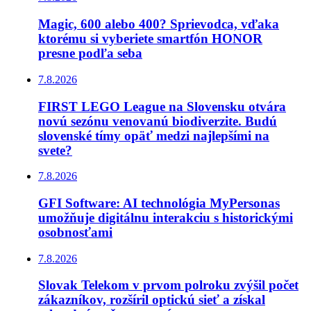
Magic, 600 alebo 400? Sprievodca, vďaka
ktorému si vyberiete smartfón HONOR
presne podľa seba
7.8.2026
FIRST LEGO League na Slovensku otvára
novú sezónu venovanú biodiverzite. Budú
slovenské tímy opäť medzi najlepšími na
svete?
7.8.2026
GFI Software: AI technológia MyPersonas
umožňuje digitálnu interakciu s historickými
osobnosťami
7.8.2026
Slovak Telekom v prvom polroku zvýšil počet
zákazníkov, rozšíril optickú sieť a získal