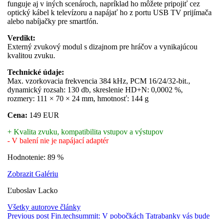
funguje aj v iných scenároch, napríklad ho môžete pripojiť cez
optický kábel k televízoru a napájať ho z portu USB TV prijímača
alebo nabíjačky pre smartfón.
Verdikt:
Externý zvukový modul s dizajnom pre hráčov a vynikajúcou
kvalitou zvuku.
Technické údaje:
Max. vzorkovacia frekvencia 384 kHz, PCM 16/24/32-bit.,
dynamický rozsah: 130 db, skreslenie HD+N: 0,0002 %,
rozmery: 111 × 70 × 24 mm, hmotnosť: 144 g
Cena:
149 EUR
+ Kvalita zvuku, kompatibilita vstupov a výstupov
- V balení nie je napájací adaptér
Hodnotenie: 89 %
Zobrazit Galériu
Ľuboslav Lacko
Všetky autorove články
Previous post
Fin.techsummit: V pobočkách Tatrabanky vás bude