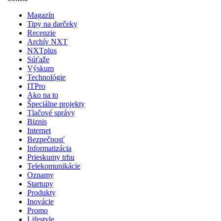
Magazín
Tipy na darčeky
Recenzie
Archív NXT
NXTplus
Súťaže
Výskum
Technológie
ITPro
Ako na to
Špeciálne projekty
Tlačové správy
Biznis
Internet
Bezpečnosť
Informatizácia
Prieskumy trhu
Telekomunikácie
Oznamy
Startupy
Produkty
Inovácie
Promo
Lifestyle