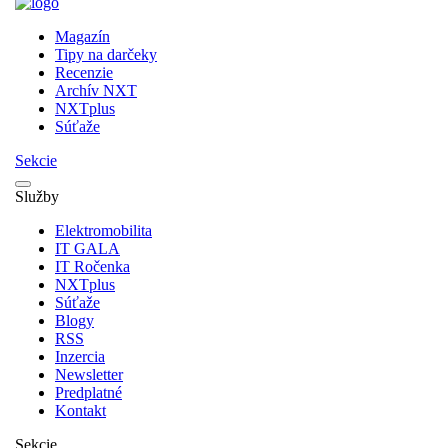
Magazín
Tipy na darčeky
Recenzie
Archív NXT
NXTplus
Súťaže
Sekcie
Služby
Elektromobilita
IT GALA
IT Ročenka
NXTplus
Súťaže
Blogy
RSS
Inzercia
Newsletter
Predplatné
Kontakt
Sekcie