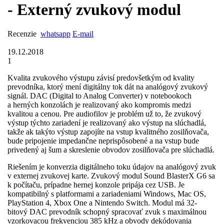
- Externý zvukový modul
Recenzie
whatsapp
E-mail
19.12.2018
1
Kvalita zvukového výstupu závisí predovšetkým od kvality
prevodníka, ktorý mení digitálny tok dát na analógový zvukový
signál. DAC (Digital to Analog Converter) v notebookoch
a herných konzolách je realizovaný ako kompromis medzi
kvalitou a cenou. Pre audiofilov je problém už to, že zvukový
výstup týchto zariadení je realizovaný ako výstup na slúchadlá,
takže ak takýto výstup zapojíte na vstup kvalitného zosilňovača,
bude pripojenie impedančne neprispôsobené a na vstup bude
privedený aj šum a skreslenie obvodov zosilňovača pre slúchadlá.
Riešením je konverzia digitálneho toku údajov na analógový zvuk
v externej zvukovej karte. Zvukový modul Sound BlasterX G6 sa
k počítaču, prípadne hernej konzole pripája cez USB. Je
kompatibilný s platformami a zariadeniami Windows, Mac OS,
PlayStation 4, Xbox One a Nintendo Switch. Modul má 32-
bitový DAC prevodník schopný spracovať zvuk s maximálnou
vzorkovacou frekvenciou 385 kHz a obvody dekódovania