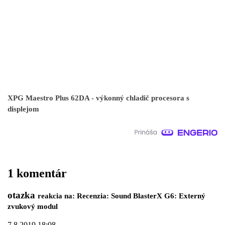
XPG Maestro Plus 62DA - výkonný chladič procesora s
displejom
1 komentár
otazka
reakcia na: Recenzia: Sound BlasterX G6: Externý
zvukový modul
7.8.2019 18:08