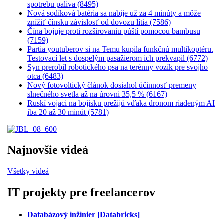
spotrebu paliva (8495)
Nová sodíková batéria sa nabije už za 4 minúty a môže
znížiť čínsku závislosť od dovozu lítia (7586)
Čína bojuje proti rozširovaniu púští pomocou bambusu
(7159)
Partia youtuberov si na Temu kupila funkčnú multikoptéru.
Testovací let s dospelým pasažierom ich prekvapil (6772)
Syn prerobil robotického psa na terénny vozík pre svojho
otca (6483)
Nový fotovoltický článok dosiahol účinnosť premeny
slnečného svetla až na úrovni 35,5 % (6167)
Ruskí vojaci na bojisku prežijú vďaka dronom riadeným AI
iba 20 až 30 minút (5781)
Najnovšie videá
Všetky videá
IT projekty pre freelancerov
Databázový inžinier [Databricks]