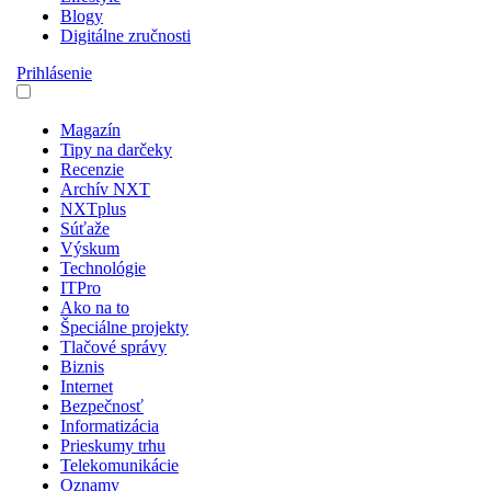
Blogy
Digitálne zručnosti
Prihlásenie
Magazín
Tipy na darčeky
Recenzie
Archív NXT
NXTplus
Súťaže
Výskum
Technológie
ITPro
Ako na to
Špeciálne projekty
Tlačové správy
Biznis
Internet
Bezpečnosť
Informatizácia
Prieskumy trhu
Telekomunikácie
Oznamy