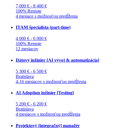
7 000 € - 8 400 €
100% Remote
4 mesiace s možnosťou predĺženia
ITAM špecialista (part-time)
4 000 € - 6 000 €
100% Remote
12 mesiacov
Dátový inžinier [AI vývoj & automatizácia]
5 300 € - 6 500 €
Bratislava
4-16 mesiacov s možnosťou predĺženia
AI Adoption inžinier [Testing]
5 200 € - 6 200 €
Bratislava
4 mesiacov s možnosťou predĺženia
Projektový [integračný] manažér