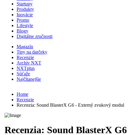
Startupy
Produkty
Inovácie
Promo
Lifestyle
Blogy
Digitálne zručnosti
Magazín
Tipy na darčeky
Recenzie
Archív NXT
NXTplus
Súťaže
Najčítanejšie
Home
Recenzie
Recenzia: Sound BlasterX G6 - Externý zvukový modul
Recenzia: Sound BlasterX G6