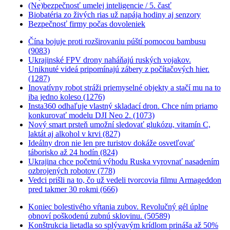
(Ne)bezpečnosť umelej inteligencie / 5. časť
Biobatéria zo živých rias už napája hodiny aj senzory
Bezpečnosť firmy počas dovoleniek
Čína bojuje proti rozširovaniu púští pomocou bambusu
(9083)
Ukrajinské FPV drony naháňajú ruských vojakov.
Uniknuté videá pripomínajú zábery z počítačových hier.
(1287)
Inovatívny robot stráži priemyselné objekty a stačí mu na to
iba jedno koleso (1276)
Insta360 odhaľuje vlastný skladací dron. Chce ním priamo
konkurovať modelu DJI Neo 2. (1073)
Nový smart prsteň umožní sledovať glukózu, vitamín C,
laktát aj alkohol v krvi (827)
Ideálny dron nie len pre turistov dokáže osvetľovať
táborisko až 24 hodín (824)
Ukrajina chce početnú výhodu Ruska vyrovnať nasadením
ozbrojených robotov (778)
Vedci prišli na to, čo už vedeli tvorcovia filmu Armageddon
pred takmer 30 rokmi (666)
Koniec bolestivého vŕtania zubov. Revolučný gél úplne
obnoví poškodenú zubnú sklovinu. (50589)
Konštrukcia lietadla so splývavým krídlom prináša až 50%