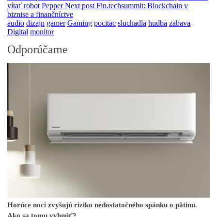
vítať robot Pepper
Next post
Fin.techsummit: Blockchain v
biznise a finančníctve
audio
dizajn
gamer
Gaming
pocitac
sluchadla
hudba
zabava
Digital
monitor
Odporúčame
Horúce noci zvyšujú riziko nedostatočného spánku o pätinu.
Ako sa tomu vyhnúť?