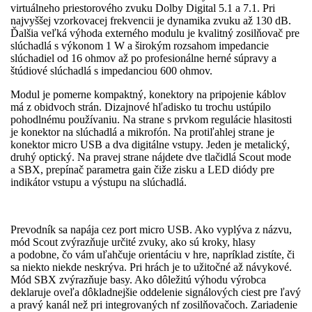
virtuálneho priestorového zvuku Dolby Digital 5.1 a 7.1. Pri
najvyššej vzorkovacej frekvencii je dynamika zvuku až 130 dB.
Ďalšia veľká výhoda externého modulu je kvalitný zosilňovač pre
slúchadlá s výkonom 1 W a širokým rozsahom impedancie
slúchadiel od 16 ohmov až po profesionálne herné súpravy a
štúdiové slúchadlá s impedanciou 600 ohmov.
Modul je pomerne kompaktný, konektory na pripojenie káblov
má z obidvoch strán. Dizajnové hľadisko tu trochu ustúpilo
pohodlnému používaniu. Na strane s prvkom regulácie hlasitosti
je konektor na slúchadlá a mikrofón. Na protiľahlej strane je
konektor micro USB a dva digitálne vstupy. Jeden je metalický,
druhý optický. Na pravej strane nájdete dve tlačidlá Scout mode
a SBX, prepínač parametra gain čiže zisku a LED diódy pre
indikátor vstupu a výstupu na slúchadlá.
Prevodník sa napája cez port micro USB. Ako vyplýva z názvu,
mód Scout zvýrazňuje určité zvuky, ako sú kroky, hlasy
a podobne, čo vám uľahčuje orientáciu v hre, napríklad zistíte, či
sa niekto niekde neskrýva. Pri hrách je to užitočné až návykové.
Mód SBX zvýrazňuje basy. Ako dôležitú výhodu výrobca
deklaruje oveľa dôkladnejšie oddelenie signálových ciest pre ľavý
a pravý kanál než pri integrovaných nf zosilňovačoch. Zariadenie