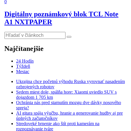
0
Digitálny poznámkový blok TCL Note
A1 NXTPAPER
Najčítanejšie
24 Hodín
Týždeň
Mesiac
Ukrajina chce početnú výhodu Ruska vyrovnať nasadením
ozbrojených robotov
Sedem miest dole, spálňa hore: Xiaomi uviedlo SUV s
dojazdom 1 705 km
Ochránia nás pred starnutím mozgu dve dávky nosového
spreja?
AI gitara spája výučbu, hranie a generovanie hudby aj pre
úplných začiatočníkov
Stredoveké brnenie ako štít proti kamerám na
rozpoznávanie tváre