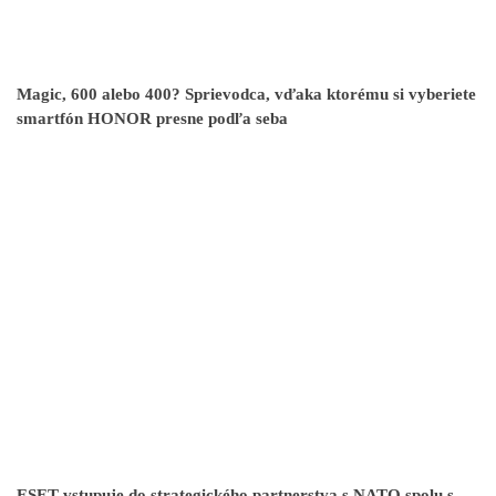
Magic, 600 alebo 400? Sprievodca, vďaka ktorému si vyberiete
smartfón HONOR presne podľa seba
ESET vstupuje do strategického partnerstva s NATO spolu s