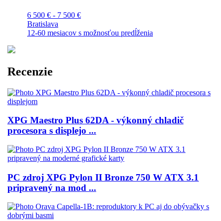
6 500 € - 7 500 €
Bratislava
12-60 mesiacov s možnosťou predĺženia
Recenzie
XPG Maestro Plus 62DA - výkonný chladič
procesora s displejo ...
PC zdroj XPG Pylon II Bronze 750 W ATX 3.1
pripravený na mod ...