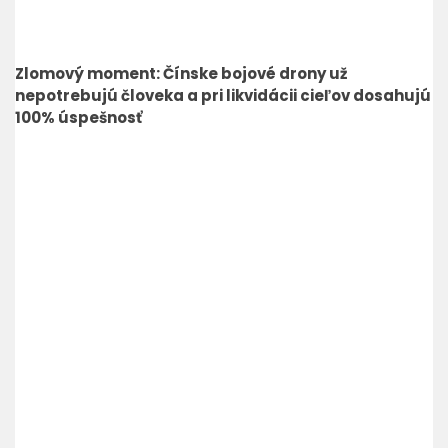
Zlomový moment: Čínske bojové drony už
nepotrebujú človeka a pri likvidácii cieľov dosahujú
100% úspešnosť