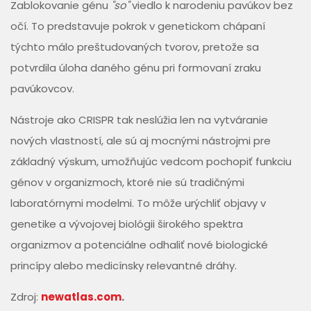
Zablokovanie génu
"so"
viedlo k narodeniu pavúkov bez
očí. To predstavuje pokrok v genetickom chápaní
týchto málo preštudovaných tvorov, pretože sa
potvrdila úloha daného génu pri formovaní zraku
pavúkovcov.
Nástroje ako CRISPR tak neslúžia len na vytváranie
nových vlastností, ale sú aj mocnými nástrojmi pre
základný výskum, umožňujúc vedcom pochopiť funkciu
génov v organizmoch, ktoré nie sú tradičnými
laboratórnymi modelmi. To môže urýchliť objavy v
genetike a vývojovej biológii širokého spektra
organizmov a potenciálne odhaliť nové biologické
princípy alebo medicínsky relevantné dráhy.
Zdroj:
newatlas.com
.