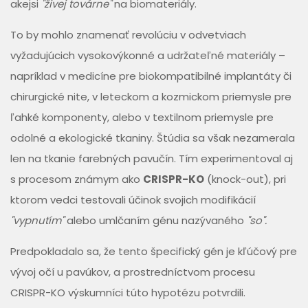
akejsi
"živej továrne"
na biomateriály.
To by mohlo znamenať revolúciu v odvetviach
vyžadujúcich vysokovýkonné a udržateľné materiály –
napríklad v medicíne pre biokompatibilné implantáty či
chirurgické nite, v leteckom a kozmickom priemysle pre
ľahké komponenty, alebo v textilnom priemysle pre
odolné a ekologické tkaniny. Štúdia sa však nezamerala
len na tkanie farebných pavučín. Tím experimentoval aj
s procesom známym ako
CRISPR-KO
(knock-out), pri
ktorom vedci testovali účinok svojich modifikácií
"vypnutím"
alebo umlčaním génu nazývaného
"so".
Predpokladalo sa, že tento špecifický gén je kľúčový pre
vývoj očí u pavúkov, a prostredníctvom procesu
CRISPR-KO výskumníci túto hypotézu potvrdili.