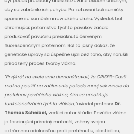
byť počas procedúry anestetizované oxidom uhličitým,
aby sa zabránilo ich pohybu. Po zotavení boli samičky
spárené so samčekmi rovnakého druhu. Výsledok bol
ohromujúci: potomstvo týchto pavúkov začalo
produkovať pavučinu presiaknutú červeným
fluorescenčným proteínom. Bol to jasný dôkaz, že
genetické úpravy sa úspešne ujali bez toho, aby narušili
prirodzený proces tvorby vlákna.
"Prvýkrát na svete sme demonštrovali, že CRISPR-Cas9
možno použiť na začlenenie požadovanej sekvencie do
proteínov pavúčieho vlákna, čím sa umožňuje
funkcionalizácia týchto vlákien,"
uviedol profesor
Dr.
Thomas Scheibel,
vedúci autor štúdie. Pavúčie vlákno
je fascinujúci prírodný materiál, známy svojou
extrémnou odolnosťou proti pretrhnutiu, elasticitou,