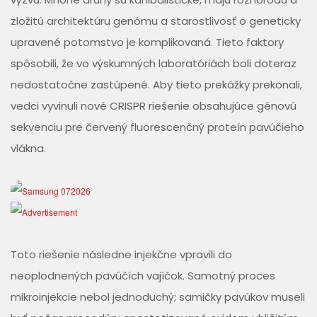
zložitú architektúru genómu a starostlivosť o geneticky
upravené potomstvo je komplikovaná. Tieto faktory
spôsobili, že vo výskumných laboratóriách boli doteraz
nedostatočne zastúpené. Aby tieto prekážky prekonali,
vedci vyvinuli nové CRISPR riešenie obsahujúce génovú
sekvenciu pre červený fluorescenčný proteín pavúčieho
vlákna.
Toto riešenie následne injekčne vpravili do
neoplodnených pavúčích vajíčok. Samotný proces
mikroinjekcie nebol jednoduchý; samičky pavúkov museli