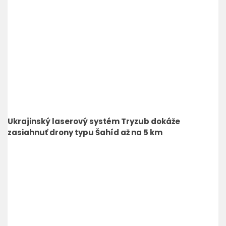
Ukrajinský laserový systém Tryzub dokáže
zasiahnuť drony typu Šahíd až na 5 km