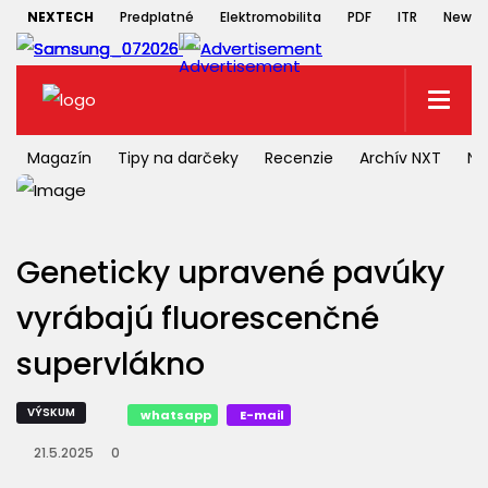
NEXTECH
Predplatné
Elektromobilita
PDF
ITR
Newsle
Magazín
Tipy na darčeky
Recenzie
Archív NXT
NX
Geneticky upravené pavúky
vyrábajú fluorescenčné
supervlákno
VÝSKUM
whatsapp
E-mail
21.5.2025
0