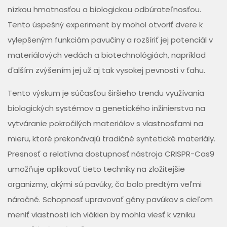
nízkou hmotnosťou a biologickou odbúrateľnosťou.
Tento úspešný experiment by mohol otvoriť dvere k
vylepšeným funkciám pavučiny a rozšíriť jej potenciál v
materiálových vedách a biotechnológiách, napríklad
ďalším zvýšením jej už aj tak vysokej pevnosti v ťahu.
Tento výskum je súčasťou širšieho trendu využívania
biologických systémov a genetického inžinierstva na
vytváranie pokročilých materiálov s vlastnosťami na
mieru, ktoré prekonávajú tradičné syntetické materiály.
Presnosť a relatívna dostupnosť nástroja CRISPR-Cas9
umožňuje aplikovať tieto techniky na zložitejšie
organizmy, akými sú pavúky, čo bolo predtým veľmi
náročné. Schopnosť upravovať gény pavúkov s cieľom
meniť vlastnosti ich vlákien by mohla viesť k vzniku