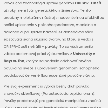
Revolučná technológia úpravy genómu
CRISPR-Cas9
už roky mení tvár genetického inžinierstva. Tento
precízny molekulárny nástroj s neuveriteľnou efektivitou
našiel uplatnenie v poľnohospodárstve, medicíne a
dokonca aj pri úprave baktérií. Až donedávna však
existovala jedna skupina tvorov, na ktorú si vedci s
CRISPR-Cas9 netrúfli – pavúky. To sa však zmenilo
vďaka prelomovej práci výskumníkov z
Univerzity v
Bayreuthe
, ktorým sa podarilo odchovať prvého
pavúka na svete s upraveným genómom, schopného
produkovať červené fluorescenčné pavúčie vlákno.
Pre svoj experiment si vybrali bežný druh pavúka
snovačky skleníkovej (Parasteatoda tepidariorum).
Pavúky predstavujú pre genetickú manipuláciu značnú
výzvu. Mnohé druhy sú kanibalistické, majú rôznorodú a